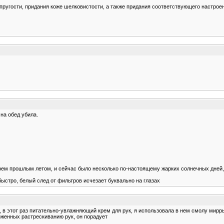
гости, придания коже шелковистости, а также придания соответствующего настроения
 на обед убила.
ем прошлым летом, и сейчас было несколько по-настоящему жарких солнечных дней, н
 быстро, белый след от фильтров исчeзает буквально на глазах
ик, в этот раз питательно-увлажняющий крем для рук, я использовала в нем смолу ми
рженных растрескиванию рук, он порадует