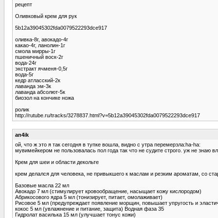
рецепт
Оливковый крем для рук
5b12a39045302fda0079522293dce917
оливка-8г, авокадо-4г
какао-4г, ланолин-1г
смола мирры-1г
пшеничный воск-2г
вода-24г
экстракт ячменя-0,5г
вода-5г
кедр атласский-2к
лаванда эм-3к
лаванда абсолют-5к
биозол на кончике ножа
ролик
http://rutube.ru/tracks/3278837.html?v=5b12a39045302fda0079522293dce917
an4ik
ой, что ж это я так сегодня в тупкe вошла, видно с утра перемерзла:ha-ha:
мувимейкером не пользовалась пол года так что не судите строго. уж не знаю вло
Крем для шеи и области декольте
крем делался для человека, не привыкшего к маслам и резким ароматам, со ста
Базовые масла 22 мл
Авокадо 7 мл (стимулирует кровообращение, насыщает кожу кислородом)
Абрикосового ядра 5 мл (тонизирует, питает, омолаживает)
Рисовое 5 мл (предупреждает появление морщин, повышает упругость и эластич
кокос 5 мл (увлажнение и питание, защита) Водная фаза 35
Гидролат василька 15 мл (улучшает тонус кожи)