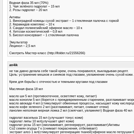
Водная фаза 35 мл (70%)
1. Чая зелёного гидролат – 15 мл
2. Розы гидролат – 20 мл
Активы
1. Виноградной кожицы сухой экстракт – 1 стеклянная палочка с горкой
2. Керамидов комплекс – 10 к
3. Сандал полинезийский эфирное масло – 10 к
4. Хитозан косметический – 0,8 мл
5. Биозол консервант – 1 стеклянная палочка
Эмульгатор
Лецинол – 2,5 мл
Смотреть Мастер-класс (http://ifolder.ru/21556266)
an4ik
не так давно делала себе такой крем, очень понравился, выкладываю рецепт.
Цель: устранение мешков и синяков под глазами, увлажнение очень сухой кожи.
Крем для борьбы с отечностью и темными кругами под глазами
Масляная фаза 18 мл
масло ши 5 мл (противоотечное, осветляет кожу, питает)
масло конопли 5 мл (борется с преждевременным старением, разглаживает мор
масло авокадо 4 мл (стимулирует обменные процессы, насыщает кожу кислоро
масло кофе зеленого 2 мл (разглаживает, питает, снимает отеки)
ланолин неполная мерная ложка 2 мл (смягчает, увлажняет) Водная фаза 40 мл
гидролат василька 15 мл (улучшает тонус кожи)
гидролат липы 10 мл(улучшает цвет кожи)
гидролат розы 15 мл (омолаживает, регенерирует, разглаживает)Активы
Со2 семян огурца 7 к (снимает покраснения, отбеливает)
экстракт алоэ 1 мл(стимулирует регенерацию тканей)эфирное масло петрушки 6 