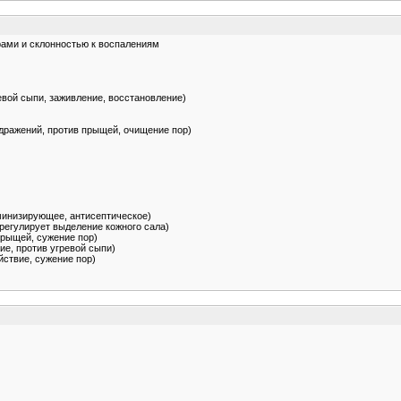
рами и склонностью к воспалениям
евой сыпи, заживление, восстановление)
здражений, против прыщей, очищение пор)
минизирующее, антисептическое)
 регулирует выделение кожного сала)
прыщей, сужение пор)
ие, против угревой сыпи)
йствие, сужение пор)