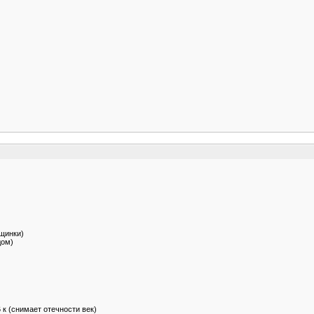
щинки)
дом)
к (снимает отечности век)