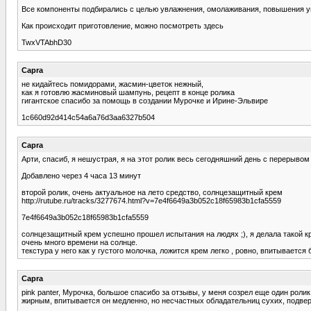
Все компоненты подбирались с целью увлажнения, омолаживания, повышения упру
Как происходит приготовление, можно посмотреть здесь
TwxVTAbhD30
Capra
не кидайтесь помидорами, жасмин-цветок нежный,
как я готовлю жасминовый шампунь, рецепт в конце ролика
гигантское спасибо за помощь в создании Мурочке и Ирине-Эльвире
1c660d92d414c54a6a76d3aa6327b504
Capra
Арти, спасиб, я нешустрая, я на этот ролик весь сегодняшний день с перерывом
Добавлено через 4 часа 13 минут
второй ролик, очень актуальное на лето средство, солнцезащитный крем
http://rutube.ru/tracks/3277674.html?v=7e4f6649a3b052c18f65983b1cfa5559
7e4f6649a3b052c18f65983b1cfa5559
солнцезащитный крем успешно прошел испытания на людях ;), я делала такой кр
очень много времени на солнце.
текстура у него как у густого молочка, ложится крем легко , ровно, впитывается
Capra
pink panter, Мурочка, большое спасибо за отзывы, у меня созрел еще один рол
жирным, впитывается он медленно, но несчастных обладательниц сухих, подве