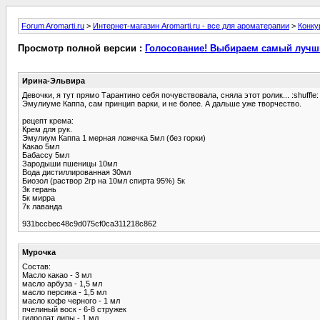
Forum Aromarti.ru
>
Интернет-магазин Aromarti.ru - все для ароматерапии
>
Конку
Просмотр полной версии :
Голосование! Выбираем самый лучши
Ирина-Эльвира
Девочки, я тут прямо Тарантино себя почувствовала, сняла этот ролик... :shuf
Эмулиуме Каппа, сам принцип варки, и не более. А дальше уже творчество.
рецепт крема:
Крем для рук.
Эмулиум Каппа 1 мерная ложечка 5мл (без горки)
Какао 5мл
Бабассу 5мл
Зародыши пшеницы 10мл
Вода дистиллированная 30мл
Биозол (раствор 2гр на 10мл спирта 95%) 5к
3к герань
5к мирра
7к лаванда
931bccbec48c9d075cf0ca311218c862
Мурочка
Состав:
Масло какао - 3 мл
масло арбуза - 1,5 мл
масло персика - 1,5 мл
масло кофе черного - 1 мл
пчелиный воск - 6-8 стружек
гидролат липы - 1 мл