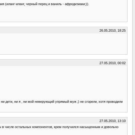
 (иланг-иланг, черный перец и ваниль - афродизиаки;)).
26.05.2010, 18:25
27.05.2010, 00:02
и дети, ни я , ни мой неверующий упрямый муж ;) не сгорели, хотя проводили
27.05.2010, 13:10
рры в числе остальных компонентов, крем получился насыщенным и довольно