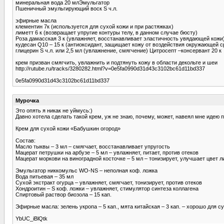
минеральная вода 20 млЭмульгатор
Пшеничный эмульгирующий воск Ѕ ч.л.
эфирные масла
клементин 7к (используется для сухой кожи и при растяжках)
лиметт 6 к (возвращает упругие контуры телу, в данном случае бюсту)
Роза дамасская 3 к (увлажняет, восстанавливает эластичность увядающей кожи
кудесан Q10 – 15 к (антиоксидант, защищает кожу от воздействия окружающей 
глицерин Ѕ ч.л. или 2,5 мл (увлажнение, смягчение) Цитросепт –консервант 20 к
крем призван смягчить, увлажнить и подтянуть кожу в области декольте и шеи
http://rutube.ru/tracks/3280282.html?v=0e5fa0990d31d43c3102bc61d11bd337
0e5fa0990d31d43c3102bc61d11bd337
Мурочка
Это опять я никак не уймусь:)
Давно хотела сделать такой крем, уж не знаю, почему, может, навеял мне идею
Крем для сухой кожи «Бабушкин огород»
Состав:
Масло тыквы – 3 мл – смягчает, восстанавливает упругость
Мацерат петрушки на арбузе – 5 мл – увлажняет, питает, против отеков
Мацерат моркови на виноградной косточке – 5 мл – тонизирует, улучшает цвет л
Эмульгатор никкомульс WO-NS – неполная коф. ложка
Вода питьевая – 35 мл
Сухой экстракт огурца – увлажняет, смягчает, тонизирует, против отеков
Хондроитин – Ѕ коф. ложки – увлажняет, стимулятор синтеза коллагена
Спиртовый раствор биозола – 15 кап.
Эфирные масла: зелень укропа – 5 кап., мята китайская – 3 кап. – хорошо для с
YbUC_iBlQtk