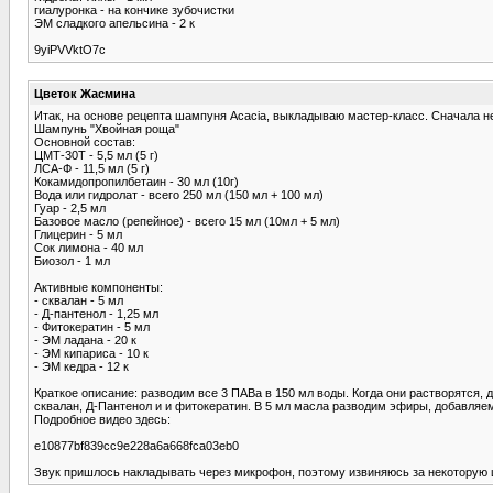
гиалуронка - на кончике зубочистки
ЭМ сладкого апельсина - 2 к
9yiPVVktO7c
Цветок Жасмина
Итак, на основе рецепта шампуня Acacia, выкладываю мастер-класс. Сначала 
Шампунь "Хвойная роща"
Основной состав:
ЦМТ-30Т - 5,5 мл (5 г)
ЛСА-Ф - 11,5 мл (5 г)
Кокамидопропилбетаин - 30 мл (10г)
Вода или гидролат - всего 250 мл (150 мл + 100 мл)
Гуар - 2,5 мл
Базовое масло (репейное) - всего 15 мл (10мл + 5 мл)
Глицерин - 5 мл
Сок лимона - 40 мл
Биозол - 1 мл
Активные компоненты:
- сквалан - 5 мл
- Д-пантенол - 1,25 мл
- Фитокератин - 5 мл
- ЭМ ладана - 20 к
- ЭМ кипариса - 10 к
- ЭМ кедра - 12 к
Краткое описание: разводим все 3 ПАВа в 150 мл воды. Когда они растворятся
сквалан, Д-Пантенол и и фитокератин. В 5 мл масла разводим эфиры, добавля
Подробное видео здесь:
e10877bf839cc9e228a6a668fca03eb0
Звук пришлось накладывать через микрофон, поэтому извиняюсь за некоторую