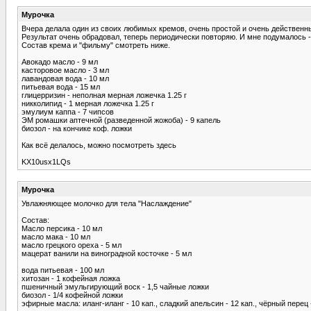
Мурочка
Вчера делала один из своих любимых кремов, очень простой и очень действенн
Результат очень обрадовал, теперь периодически повторяю. И мне подумалось - а
Состав крема и "фильму" смотреть ниже.
Авокадо масло - 9 мл
касторовое масло - 3 мл
лавандовая вода - 10 мл
питьевая вода - 15 мл
глицерризин - неполная мерная ложечка 1.25 г
никколипид - 1 мерная ложечка 1.25 г
эмулиум каппа - 7 чипсов
ЭМ ромашки аптечной (разведенной жожоба) - 9 капель
биозол - на кончике коф. ложки
Как всё делалось, можно посмотреть здесь
KX10usx1LQs
Мурочка
Увлажняющее молочко для тела "Наслаждение"
Состав:
Масло персика - 10 мл
масло мака - 10 мл
масло грецкого ореха - 5 мл
мацерат ванили на виноградной косточке - 5 мл
вода питьевая - 100 мл
хитозан - 1 кофейная ложка
пшеничный эмульгирующий воск - 1,5 чайные ложки
биозол - 1/4 кофейной ложки
эфирные масла: иланг-иланг - 10 кап., сладкий апельсин - 12 кап., чёрный перец -