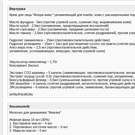
Вертушка
Крем для лица "Флора-микс" увлажняющий для комби. кожи с расширенными по
Масло фундука - 5мл (против угревой сыпи, сужение пор, выравнивание кожи)
Масло кукуй - 2,5мл (увлажнение, предотвращение воспалений)
Масло сансаквы - 2,5мл (увлажнение, придание шелковистости)
Масло таману - 2,5мл (противовоспалительное, снятие раздражений, против угр
Гидролат гамамелиса – 15мл (противовоспалительное действие)
Гидролат розмарина – 15мл + 1мл для растворения сухого экстракта (снятие ра
Алоэ вера гель – 2,5 мл (противоспалительное действие,
увлажнение, успокаивающее, вяжущее, против угревой сыпи)
Эмульгатор никколипид – 1,75г
Консервант биозол
Экстракт СО2 крапивы – 5 капель (заживляющее, противовоспалительное. вита
Экстракт огурца сухой -0,5г (противовоспалительное, сужение пор, увлажнение,
Биосульфидный флюид – 0,5мл (уменьшение жирности, против угревой сыпи и 
ЭМ зверобоя – 6 капель (снятие раздражений, антисептическое, вяжущее действ
ЭМ розмарина – 6 капель (против угревой сыпи, заживление, балансирующее де
wH9yR4sWU8o
Snusmumrik
Молочко для демакияжа "Фиалка"
Жирная фаза 15 мл (30%)
1. Касторовое масло – 4 мл
2. Персиковых косточек масло – 6 мл
3. Марулы масло – 5 мл