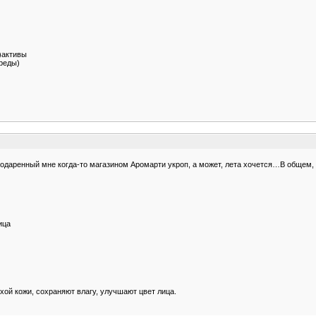
)активы
среды)
 подаренный мне когда-то магазином Аромарти укроп, а может, лета хочется…В общем,
ица
ухой кожи, сохраняют влагу, улучшают цвет лица.