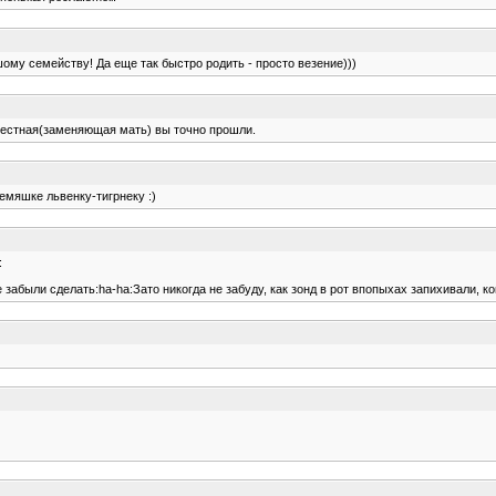
ому семейству! Да еще так быстро родить - просто везение)))
 крестная(заменяющая мать) вы точно прошли.
емяшке львенку-тигрнеку :)
:
забыли сделать:ha-ha:Зато никогда не забуду, как зонд в рот впопыхах запихивали, ко