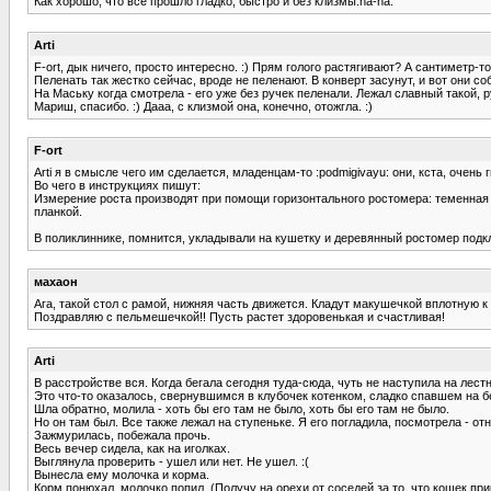
Как хорошо, что все прошло гладко, быстро и без клизмы:ha-ha:
Arti
F-ort, дык ничего, просто интересно. :) Прям голого растягивают? А сантиметр-т
Пеленать так жестко сейчас, вроде не пеленают. В конверт засунут, и вот они со
На Маську когда смотрела - его уже без ручек пеленали. Лежал славный такой, ру
Мариш, спасибо. :) Дааа, с клизмой она, конечно, отожгла. :)
F-ort
Arti я в смысле чего им сделается, младенцам-то :podmigivayu: они, кста, очень
Во чего в инструкциях пишут:
Измерение роста производят при помощи горизонтального ростомера: теменная 
планкой.
В поликлиннике, помнится, укладывали на кушетку и деревянный ростомер подк
махаон
Ага, такой стол с рамой, нижняя часть движется. Кладут макушечкой вплотную
Поздравляю с пельмешечкой!! Пусть растет здоровенькая и счастливая!
Arti
В расстройстве вся. Когда бегала сегодня туда-сюда, чуть не наступила на лест
Это что-то оказалось, свернувшимся в клубочек котенком, сладко спавшем на бе
Шла обратно, молила - хоть бы его там не было, хоть бы его там не было.
Но он там был. Все также лежал на ступеньке. Я его погладила, посмотрела - о
Зажмурилась, побежала прочь.
Весь вечер сидела, как на иголках.
Выглянула проверить - ушел или нет. Не ушел. :(
Вынесла ему молочка и корма.
Корм понюхал, молочко попил. (Получу на орехи от соседей за то, что кошек пр