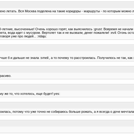
решено летать. Вся Москва поделена на такие коридоры - маршруты - по которым можно 
0-летние, высоченные! Очень хорошо горят, как выяснилось :grust: Вовремя не начали
вета, вода идет с мусором. Вертолет так и не вызвали, денег пожалели! :evil: Огонь ос
воря уже про людей... :ridaju:
чше б и дальше не знала :smeil:, а то почему то расстроилась. Получилось не так, как
красиво.
ому же то, что хотелось, еще будет!:yes:
сстроилась, потому что уже точно не собираюсь больше рожать, а я всегда о доче мечтала