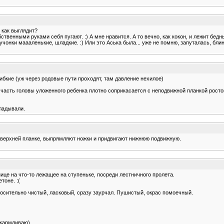
о как выглядит?
бственными руками себя пугают. :) А мне нравится. А то вечно, как кокон, и лежит бед
чонки маааленькие, шладкие. :) Или это Аська была... уже не помню, запуталась, блин.
 гибкие (уж через родовые пути проходят, там давление нехилое)
часть головы уложенного ребенка плотно соприкасается с неподвижной планкой росто
ладывали.
 к верхней планке, выпрямляют ножки и придвигают нижнюю подвижную.
нице на что-то лежащее на ступеньке, посреди лестничного пролета.
тоне. :(
тносительно чистый, ласковый, сразу заурчал. Пушистый, окрас помоечный.
икармливаю).