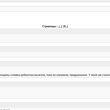
Страницы :
1
2
[
3
]
4
женщины головка ребеночка вылезла, пока ее клизмили, придурошные. У меня аж схват