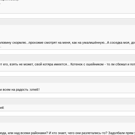
.
оловину скормлю...прохожие смотрят на меня, как на умалишённую...А соседка моя, 
.
 его, взять не может, свой котяра имеется... Котенок с ошейником - то ли сбежал и пот
 всем на радость :smeil:!
il:
да, или над всеми районами? И кто знает, чего они разлетались-то? Задолбали прям у