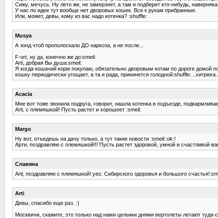
Сижу, мечусь. Ну лето же, не замерзнет, а там и подберет кто-нибудь, наверняка
У нас по идее тут вообще нет дворовых кошек. Все к рукам прибранные.
Или, может, девы, кому из вас надо котенка? :shuffle:
Musya
А зонд чтоб прополоскало ДО наркоза, а не после...
F-ort, ну да, конечно же до:smeil:
Arti, добрая Вы душа:smeil:
Я когда кошачий корм покупаю, обязательно дворовым котам по дороге домой п
кошку периодически угощает, а та и рада, прикинется голодной:shuffle:...хитрюга..
Acacia
Мне вот тоже звонила подруга, говорит, нашла котенка в подъезде, подкармливает
Arti, с племяшкой! Пусть растет и хорошеет :smeil:
Margo
Ну вот, отъедешь на дачу только, а тут такие новости :smeil::ok:!
Арти, поздравляю с племяшкой!!! Пусть растет здоровой, умной и счастливой вам
Славяна
Arti, поздравляю с племяшкой!:yes: Сибирского здоровья и большого счастья!:sme
Arti
Девы, спасибо еще раз. :)
Москвичи, скажите, это только над нами целыми днями вертолеты летают туда-сю