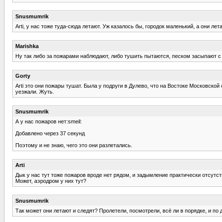
Snusmumrik
Arti, у нас тоже туда-сюда летают. Уж казалось бы, городок маленький, а они лета
Marishka
Ну так либо за пожарами наблюдают, либо тушить пытаются, песком засыпают с 
Gorty
Arti это они пожары тушат. Была у подруги в Дулево, что на Востоке Московской
уезжали. Жуть.
Snusmumrik
А у нас пожаров нет:smeil:
Добавлено через 37 секунд
Поэтому и не знаю, чего это они разлетались.
Arti
Дык у нас тут тоже пожаров вроде нет рядом, и задымление практически отсутст
Может, аэродром у них тут?
Snusmumrik
Так может они летают и следят? Пролетели, посмотрели, всё ли в порядке, и по 