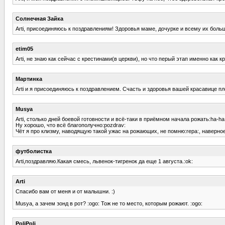
Солнечная Зайка
Arti, присоединяюсь к поздравлениям! Здоровья маме, дочурке и всему их больш
etim05
Arti, не знаю как сейчас с крестинами(в церкви), но что перый этап именно как
Мартинка
Arti и я присоединяюсь к поздравлением. Счасть и здоровья вашей красавице пл
Musya
Arti, столько дней боевой готовности и всё-таки в приёмном начала рожать:ha-ha
Ну хорошо, что всё благополучно:pozdrav:
Чёт я про клизму, наводящую такой ужас на рожающих, не помню:repa:, наверное 
футболистка
Arti,поздравляю.Какая смесь, львенок-тигренок да еще 1 августа.:ok:
Arti
Спасибо вам от меня и от малышни. :)
Musya, а зачем зонд в рот? :ogo: Тож не то место, которым рожают. :ogo:
PoliPoli