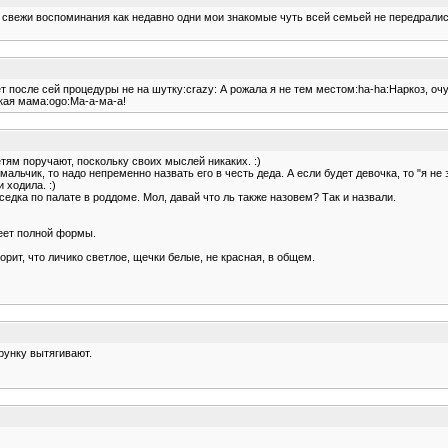
ще свежи воспоминания как недавно одни мои знакомые чуть всей семьей не передрались
ает после сей процедуры не на шутку:crazy: А рожала я не тем местом:ha-ha:Наркоз, о
акая мама:ogo:Ма-а-ма-а!
детям поручают, поскольку своих мыслей никаких. :)
мальчик, то надо непременно назвать его в честь деда. А если будет девочка, то "я не 
 ходила. :)
оседка по палате в роддоме. Мол, давай что ль также назовем? Так и назвали.
меет полной формы.
орит, что личико светлое, щечки белые, не красная, в общем.
трунку вытягивают.