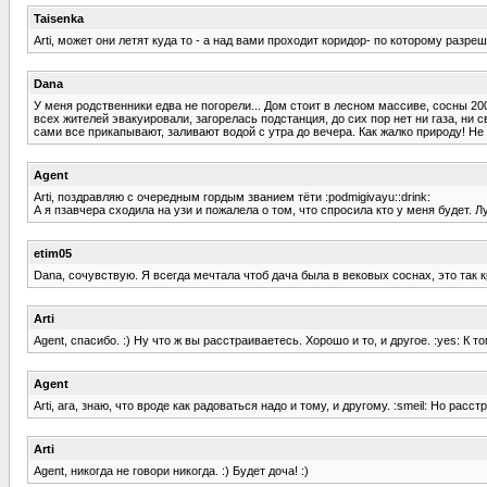
Taisenka
Arti, может они летят куда то - а над вами проходит коридор- по которому раз
Dana
У меня родственники едва не погорели... Дом стоит в лесном массиве, сосны 20
всех жителей эвакуировали, загорелась подстанция, до сих пор нет ни газа, ни с
сами все прикапывают, заливают водой с утра до вечера. Как жалко природу! Не го
Agent
Arti, поздравляю с очередным гордым званием тёти :podmigivayu::drink:
А я пзавчера сходила на узи и пожалела о том, что спросила кто у меня будет. Лу
etim05
Dana, сочувствую. Я всегда мечтала чтоб дача была в вековых соснах, это так 
Arti
Agent, спасибо. :) Ну что ж вы расстраиваетесь. Хорошо и то, и другое. :yes: К т
Agent
Arti, ага, знаю, что вроде как радоваться надо и тому, и другому. :smeil: Но ра
Arti
Agent, никогда не говори никогда. :) Будет доча! :)