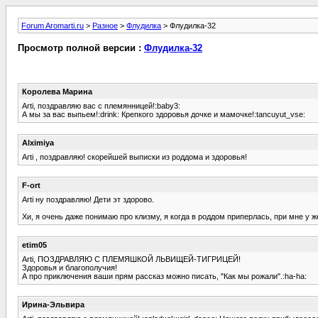
Forum Aromarti.ru
>
Разное
>
Флудилка
> Флудилка-32
Просмотр полной версии :
Флудилка-32
Королева Марина
Arti, поздравляю вас с племянницей!:baby3:
А мы за вас выпьем!:drink: Крепкого здоровья дочке и мамочке!:tancuyut_vse:
Alximiya
Arti , поздравляю! скорейшей выписки из роддома и здоровья!
F-ort
Arti ну поздравляю! Дети эт здорово.
Хи, я очень даже понимаю про клизму, я когда в роддом приперлась, при мне у 
etim05
Arti, ПОЗДРАВЛЯЮ С ПЛЕМЯШКОЙ ЛЬВИЩЕЙ-ТИГРИЦЕЙ!
Здоровья и благополучия!
А про приключения ваши прям рассказ можно писать, "Как мы рожали".:ha-ha:
Ирина-Эльвира