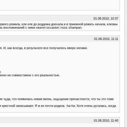
01.08.2010, 10:37
первого рожала, еле еле до роддома доехала и в приемной рожать начала, клизмы
рь воспоминаний с ними хватит:occasion::roza::shampan:
01.08.2010, 11:11
. И, как всегда, в результате все получилось вверх ногами.
.
ршенно не совместимое с его реальностью.
е чуда, что появилась новая жизнь, ощущение причастности, что ты это тоже
 крестной записывают. Я ж ее почти родила. :ha-ha: Хотя очень ругалась, когда
01.08.2010, 11:40