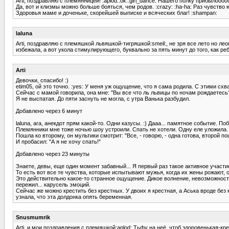
Arti, поздравляю с племянницей! :aplod::ok::girl_dance: Нашего полку прибылооооо
Да, вот и клизмы можно больше бояться, чем родов. :crazy: :ha-ha: Раз чувство 
Здоровья маме и доченьке, скорейшей выписке и всяческих благ! :shampan:
laluna
Arti, поздравляю с племяшкой львяшкой-тигряшкой:smeil:, не зря все лето но ле
избежала, а вот укола стимулирующего, буквально за пять минут до того, как ре
Arti
Девочки, спасибо! :)
etim05, ой это точно. :yes: У меня уж ощущение, что я сама родила. С этими сх
Сейчас с мамой говорила, она мне: "Вы все что ль львицы по ночам рождаетесь
Я не выспатая. До пяти заснуть не могла, с утра Ванька разбудил.
Добавлено через 6 минут
laluna, ага, анекдот прям какой-то. Одни казусы. :) Дааа... памятное событие.
Племянники мне тоже ночью шоу устроили. Спать не хотели. Одну еле уложила. 
Пошла ко второму, он мультики смотрит: "Все, - говорю, - одна готова, второй 
И пробасил: "А я не хочу спать!"
Добавлено через 23 минуты
Знаете, девы, еще один момент забавный... Я первый раз такое активное участ
То есть вот все те чувства, которые испытывают мужья, когда их жены рожают, он
Это действительно какое-то странное ощущение. Дикое волнение, невозможность
пережил... карусель эмоций.
Сейчас же можно крестить без крестных. У двоих я крестная, а Аська вроде без 
узнала, что эта долдонка опять беременная.
Snusmumrik
Arti, и мои поздравления с племяшкой:aplod: Тьфу на неё, чтоб здоровенькая-кре