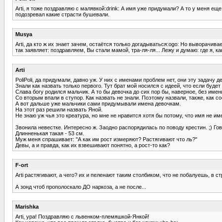
Arti, я тоже поздравляю с малявкой:drink: А имя уже придумали? А то у меня е
подозревал какие страсти бушевали.
Musya
Arti, да кто ж их знает зачем, остаётся только догадываться:ogo: Но выворачив
так заявляет: поздравляем, Вы стали мамой, тра-ля-ля... Лежу и думаю: где я, к
Arti
PoliPoli, да придумали, давно уж. У них с именами проблем нет, они эту задачу 
Знали как назвать только первого. Тут брат мой носился с идеей, что если будет 
Слава богу родился мальчик. А то бы девочка до сих пор бы, наверное, без имени
Со вторым впали в ступор. Как назвать не знали. Поэтому назвали, также, как с
А вот дальше уже мальчики сами придумывали имена девочкам.
На этот раз решили назвать Яной.
Не знаю уж чья это креатура, но мне не нравится хотя бы потому, что имя не и
Звонила невестке. Интересно ж. Заодно распорядилась по поводу крестин. ;) Гов
Длинненькая такая - 53 см.
Муж меня спрашивает: "А как им рост измеряют? Растягивают что ль?"
Девы, а и правда, как их взвешивают понятно, а рост-то как?
F-ort
Arti растягивают, а чего? их и пеленают таким столбиком, что не побалуешь, в с
А зонд чтоб прополоскало ДО наркоза, а не после...
Marishka
Arti, ура! Поздравляю с львенком-племяшкой-Янкой!