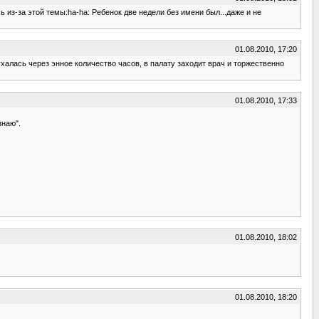
 из-за этой темы:ha-ha: Ребенок две недели без имени был...даже и не
01.08.2010, 17:20
чухалась через энное количество часов, в палату заходит врач и торжественно
01.08.2010, 17:33
знаю".
01.08.2010, 18:02
01.08.2010, 18:20