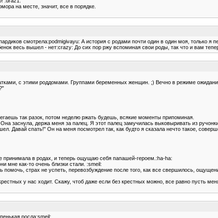
! :draz1:
юмора на месте, значит, все в порядке.
опардиков смотрела:podmigivayu: А история с родами почти один в один моя, только я 
бенок весь вышел - нет:crazy: До сих пор ржу вспоминая свои роды, так что и вам тепе
ватками, с этими роддомами. Группами беременных женщин. ;) Вечно в режиме ожидания
?"
 Побегаешь так разок, потом неделю ржать будешь, всякие моменты припоминая.
Она заснула, держа меня за палец. Я этот палец замучилась выковыривать из ручонки
пошел. Давай спать!" Он на меня посмотрел так, как будто я сказала нечто такое, сове
ие принимала в родах, и теперь ощущаю себя папашей-героем.:ha-ha:
и мне как-то очень близки стали. :smeil:
 помочь, страх не успеть, перевозбуждение после того, как все свершилось, ощущени
крестных у нас ходит. Скажу, чтоб даже если без крестных можно, все равно пусть меня
пенькая росла:smeil: