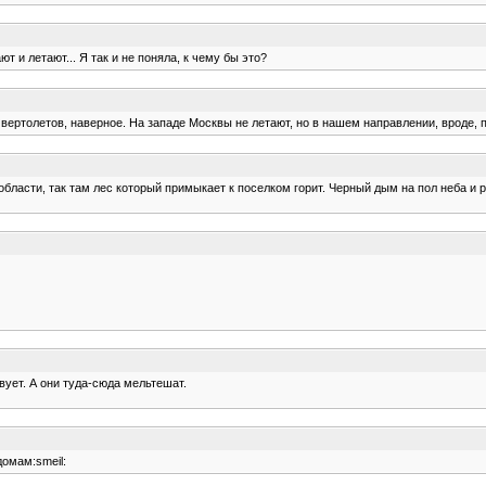
ют и летают... Я так и не поняла, к чему бы это?
вертолетов, наверное. На западе Москвы не летают, но в нашем направлении, вроде, п
 области, так там лес который примыкает к поселком горит. Черный дым на пол неба и 
вует. А они туда-сюда мельтешат.
домам:smeil: