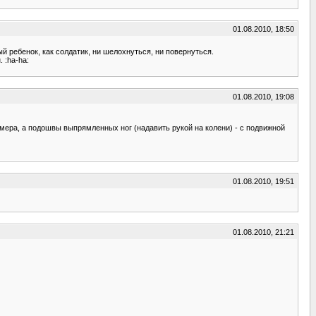
01.08.2010, 18:50
ный ребенок, как солдатик, ни шелохнуться, ни повернуться.
 :ha-ha:
01.08.2010, 19:08
мера, а подошвы выпрямленных ног (надавить рукой на колени) - с подвижной
01.08.2010, 19:51
01.08.2010, 21:21