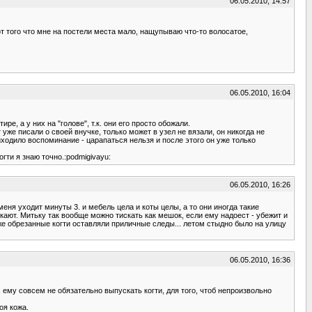
06.05.2010, 14:57
 от того что мне на постели места мало, нащупываю что-то волосатое,
06.05.2010, 16:04
е, а у них на "голове", т.к. они его просто обожали.
 уже писали о своей внучке, только может в узел не вязали, он никогда не
иходило воспоминание - царапаться нельзя и после этого он уже только
гти я знаю точно.:podmigivayu:
06.05.2010, 16:26
 меня уходит минуты 3. и мебель цела и коты целы, а то они иногда такие
кают. Митьку так вообще можно тискать как мешок, если ему надоест - убежит и
даже обрезанные когти оставляли приличные следы... летом стыдно было на улицу
06.05.2010, 16:36
, ему совсем не обязательно выпускать когти, для того, чтоб непроизвольно
оя кожа.