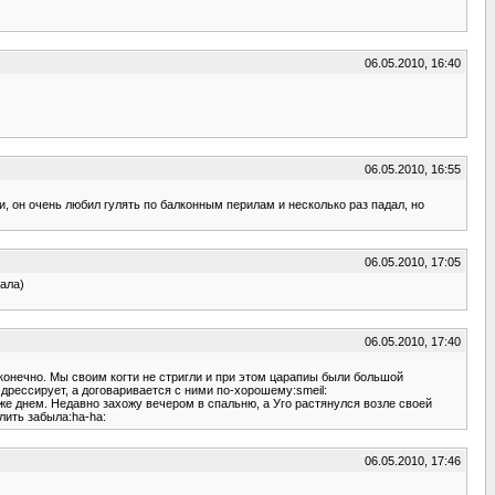
06.05.2010, 16:40
06.05.2010, 16:55
ти, он очень любил гулять по балконным перилам и несколько раз падал, но
06.05.2010, 17:05
вала)
06.05.2010, 17:40
а конечно. Мы своим когти не стригли и при этом царапиы были большой
дрессирует, а договаривается с ними по-хорошему:smeil:
даже днем. Недавно захожу вечером в спальню, а Уго растянулся возле своей
лить забыла:ha-ha:
06.05.2010, 17:46