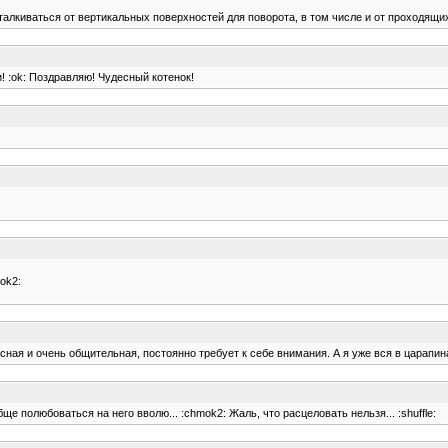
талкиваться от вертикальных поверхностей для поворота, в том числе и от проходящих
и! :ok: Поздравляю! Чудесный котенок!
ok2:
ная и очень общительная, постоянно требует к себе внимания. А я уже вся в царапинах.
е полюбоваться на него вволю... :chmok2: Жаль, что расцеловать нельзя... :shuffle: