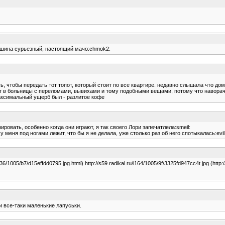
мужшина сурьезный, настоящий мачо:chmok2:
ять, чтобы передать тот топот, который стоит по все квартире. недавно слышала что
 в больницы с переломами, вывихами и тому подобными вещами, потому что наворачива
 максимальный ущерб был - разлитое кофе
ровать, особенно когда они играют, я так своего Лори запечатлела:smeil:
 меня под ногами лежит, что бы я не делала, уже столько раз об него спотыкалась:evil:
/i136/1005/b7/d15effdd0795.jpg.html) http://s59.radikal.ru/i164/1005/9f/3325fd947cc4t.jpg (http:
ни все-таки маленькие лапуськи.