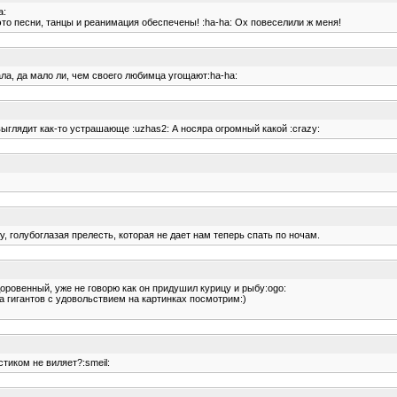
a:
 - это песни, танцы и реанимация обеспечены! :ha-ha: Ох повеселили ж меня!
мала, да мало ли, чем своего любимца угощают:ha-ha:
ыглядит как-то устрашающе :uzhas2: А носяра огромный какой :crazy:
 голубоглазая прелесть, которая не дает нам теперь спать по ночам.
здоровенный, уже не говорю как он придушил курицу и рыбу:ogo:
 гигантов с удовольствием на картинках посмотрим:)
стиком не виляет?:smeil: