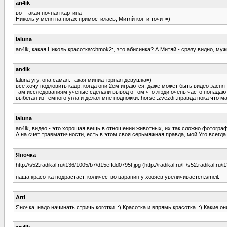
an4ik
вот такая ночная картина
Николь у меня на ногах примостилась, Митяй когти точит=)
laluna
an4ik, какая Николь красотка:chmok2:, это абисинка? А Митяй - сразу видно, 
an4ik
laluna угу, она самая. такая миниатюрная девушка=)
всё хочу подловить кадр, когда они 2ем играются. даже может быть видео засн
там исследованиям ученые сделали вывод о том что люди очень часто попадают
выбегал из темного угла и делал мне подножки.:horse::zvezdi:.правда пока что
laluna
an4ik, видео - это хорошая вещь в отношении животных, их так сложно фотографи
А на счет травматичности, есть в этом своя серьмяжная правда, мой Уго всегда у
Яночка
http://s52.radikal.ru/i136/1005/b7/d15effdd0795t.jpg (http://radikal.ru/F/s52.radikal.ru
наша красотка подрастает, количество царапин у хозяев увеличивается:smeil:
Arti
Яночка, надо начинать стричь коготки. :) Красотка и впрямь красотка. :) Какие о