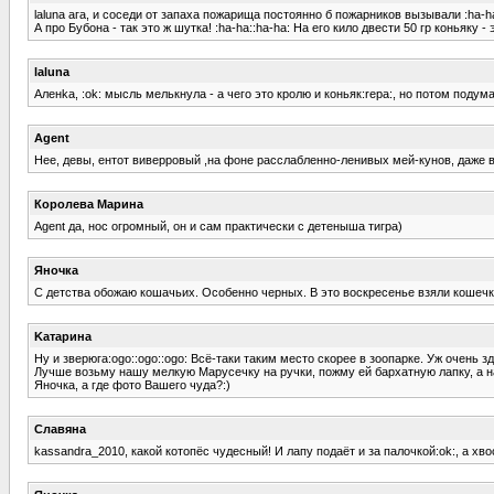
laluna ага, и соседи от запаха пожарища постоянно б пожарников вызывали :ha-h
А про Бубона - так это ж шутка! :ha-ha::ha-ha: На его кило двести 50 гр коньяку
laluna
Аленka, :ok: мысль мелькнула - а чего это кролю и коньяк:repa:, но потом поду
Agent
Нее, девы, ентот виверровый ,на фоне расслабленно-ленивых мей-кунов, даже в
Королева Марина
Agent да, нос огромный, он и сам практически с детеныша тигра)
Яночка
С детства обожаю кошачьих. Особенно черных. В это воскресенье взяли кошечку,
Kатарина
Ну и зверюга:ogo::ogo::ogo: Всё-таки таким место скорее в зоопарке. Уж очень 
Лучше возьму нашу мелкую Марусечку на ручки, пожму ей бархатную лапку, а на
Яночка, а где фото Вашего чуда?:)
Славяна
kassandra_2010, какой котопёс чудесный! И лапу подаёт и за палочкой:ok:, а хво