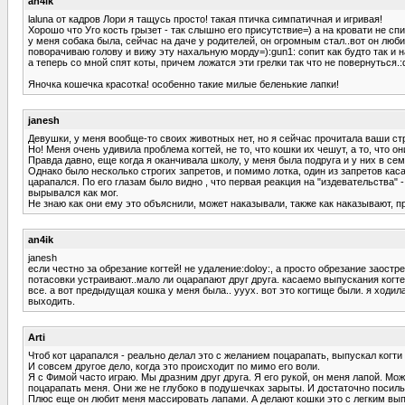
an4ik
laluna от кадров Лори я тащусь просто! такая птичка симпатичная и игривая!
Хорошо что Уго кость грызет - так слышно его присутствие=) а на кровати не сп
у меня собака была, сейчас на даче у родителей, он огромным стал..вот он люби
поворачиваю голову и вижу эту нахальную морду=):gun1: сопит как будто так и на
а теперь со мной спят коты, причем ложатся эти грелки так что не повернуться.:
Яночка кошечка красотка! особенно такие милые беленькие лапки!
janesh
Девушки, у меня вообще-то своих животных нет, но я сейчас прочитала ваши ст
Но! Меня очень удивила проблема когтей, не то, что кошки их чешут, а то, что он
Правда давно, еще когда я оканчивала школу, у меня была подруга и у них в семье
Однако было несколько строгих запретов, и помимо лотка, один из запретов касал
царапался. По его глазам было видно , что первая реакция на "издевательства"
вырывался как мог.
Не знаю как они ему это объяснили, может наказывали, также как наказывают, при
an4ik
janesh
если честно за обрезание когтей! не удаление:doloy:, а просто обрезание заостр
потасовки устраивают..мало ли оцарапают друг друга. касаемо выпускания когте
все. а вот предыдущая кошка у меня была.. ууух. вот это когтище были. я ходил
выходить.
Arti
Чтоб кот царапался - реально делал это с желанием поцарапать, выпускал когти 
И совсем другое дело, когда это происходит по мимо его воли.
Я с Фимой часто играю. Мы дразним друг друга. Я его рукой, он меня лапой. Мож
поцарапать меня. Они же не глубоко в подушечках зарыты. И достаточно посильн
Плюс еще он любит меня массировать лапами. А делают кошки это с легким выпу