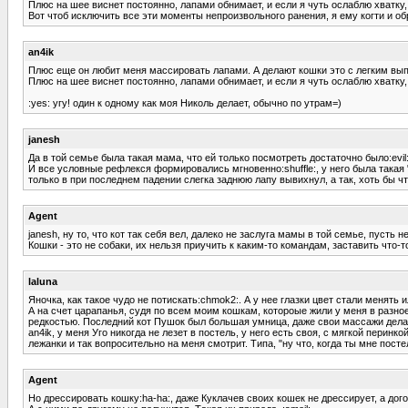
Плюс на шее виснет постоянно, лапами обнимает, и если я чуть ослаблю хватку, 
Вот чтоб исключить все эти моменты непроизвольного ранения, я ему когти и об
an4ik
Плюс еще он любит меня массировать лапами. А делают кошки это с легким вып
Плюс на шее виснет постоянно, лапами обнимает, и если я чуть ослаблю хватку, 
:yes: угу! один к одному как моя Николь делает, обычно по утрам=)
janesh
Да в той семье была такая мама, что ей только посмотреть достаточно было:evil:
И все условные рефлекся формировались мгновенно:shuffle:, у него была такая "
только в при последнем падении слегка заднюю лапу вывихнул, а так, хоть бы чт
Agent
janesh, ну то, что кот так себя вел, далеко не заслуга мамы в той семье, пусть н
Кошки - это не собаки, их нельзя приучить к каким-то командам, заставить что-т
laluna
Яночка, как такое чудо не потискать:chmok2:. А у нее глазки цвет стали менять 
А на счет царапанья, судя по всем моим кошкам, котороые жили у меня в разное
редкостью. Последний кот Пушок был большая умница, даже свои массажи делал 
an4ik, у меня Уго никогда не лезет в постель, у него есть своя, с мягкой пери
лежанки и так вопросительно на меня смотрит. Типа, "ну что, когда ты мне пост
Agent
Но дрессировать кошку:ha-ha:, даже Куклачев своих кошек не дрессирует, а дог