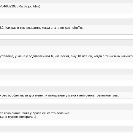
005/84/8b239cb75c6a.jpg.html)
 Как раз в том возрасте, когда спать не дает:shuffle:
авляю, у меня у родителей кот 6,5 кг. весит, ему 10 лет, он, когда с тенисным мячико
- это особая каста для меня , и отношение у меня к ней очень трепетное :yes:
ает ярко синие, хотя у брата ее желто-зеленые.
нас с мужем покорила :)