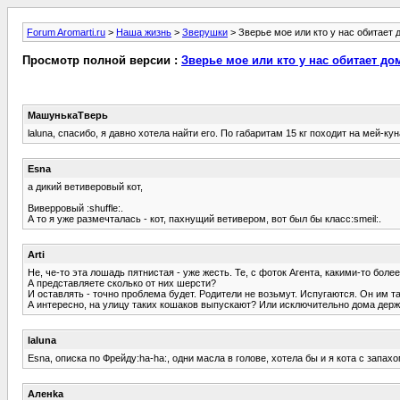
Forum Aromarti.ru
>
Наша жизнь
>
Зверушки
> Зверье мое или кто у нас обитает д
Просмотр полной версии :
Зверье мое или кто у нас обитает дом
МашунькаТверь
laluna, спасибо, я давно хотела найти его. По габаритам 15 кг походит на мей-к
Esna
а дикий ветиверовый кот,
Виверровый :shuffle:.
А то я уже размечталась - кот, пахнущий ветивером, вот был бы класс:smeil:.
Arti
Не, че-то эта лошадь пятнистая - уже жесть. Те, с фоток Агента, какими-то бо
А представляете сколько от них шерсти?
И оставлять - точно проблема будет. Родители не возьмут. Испугаются. Он им т
А интересно, на улицу таких кошаков выпускают? Или исключительно дома держ
laluna
Esna, описка по Фрейду:ha-ha:, одни масла в голове, хотела бы и я кота с запахо
Аленka