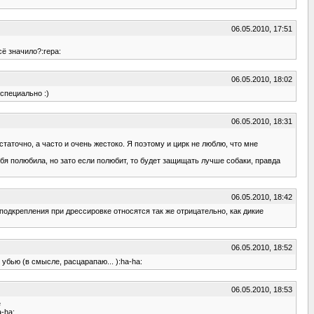
06.05.2010, 17:51
сё значило?:repa:
06.05.2010, 18:02
 специально :)
06.05.2010, 18:31
статочно, а часто и очень жестоко. Я поэтому и цирк не люблю, что мне
ебя полюбила, но зато если полюбит, то будет защищать лучше собаки, правда
06.05.2010, 18:42
 подкрепления при дрессировке относятся так же отрицательно, как дикие
06.05.2010, 18:52
убью (в смысле, расцарапаю... ):ha-ha:
06.05.2010, 18:53
е
a-ha: