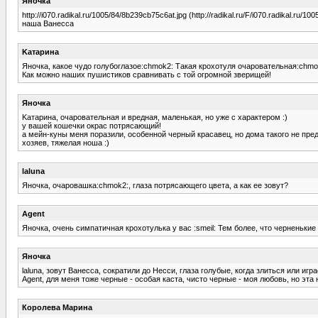
Яночка
http://i070.radikal.ru/1005/84/8b239cb75c6at.jpg (http://radikal.ru/F/i070.radikal.ru/1
наша Ванесса
Kатарина
Яночка, какое чудо голубоглазое:chmok2: Такая крохотуля очаровательная:chmok2:
Как можно наших пушистиков сравнивать с той огромной зверищей!
Яночка
Kатарина, очаровательная и вредная, маленькая, но уже с характером :)
у вашей кошечки окрас потрясающий!
а мейн-куны меня поразили, особенной черный красавец, но дома такого не предст
хозяев, тяжелая ноша :)
laluna
Яночка, очаровашка:chmok2:, глаза потрясающего цвета, а как ее зовут?
Agent
Яночка, очень симпатичная крохотулька у вас :smeil: Тем более, что черненькие 
Яночка
laluna, зовут Ванесса, сократили до Несси, глаза голубые, когда злиться или игр
Agent, для меня тоже черные - особая каста, чисто черные - моя любовь, но эта 
Королева Марина