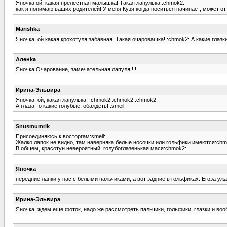
Яночка ой, какая прелестная малышка! Такая лапулька!:chmok2:
как я понимаю ваших родителей! У меня Кузя когда носиться начинает, может от
Marishka
Яночка, ой какая крохотуля забавная! Такая очаровашка! :chmok2: А какие глазк
Аленka
Яночка Очарование, замечательная лапуля!!!!
Ирина-Эльвира
Яночка, ой, какая лапулька! :chmok2::chmok2::chmok2:
А глаза то какие голубые, обалдеть! :smeil:
Snusmumrik
Присоединяюсь к восторгам:smeil:
Жалко лапок не видно, там наверняка белые носочки или гольфики имеются:chm
В общем, красотун невероятный, голубоглазенькая мася:chmok2:
Яночка
передние лапки у нас с белыми пальчиками, а вот задние в гольфиках. Егоза ужас
Ирина-Эльвира
Яночка, ждем еще фоток, надо же рассмотреть пальчики, гольфики, глазки и вообщ