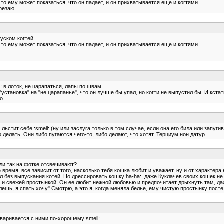
то ему может показаться, что он падает, и он прихватывается еще и когтями.
резаю.
уском когтей.
то ему может показаться, что он падает, и он прихватывается еще и когтями.
: в лоток, не царапаться, лапы по швам.
установка" на "не царапанье", что он лучше бы упал, но когти не выпустил бы. И кста
о.
е льстит себе :smeil: (ну или заслуга только в том случае, если она его била или запуги
о делать. Они либо пугаются чего-то, либо делают, что хотят. Терциум нон датур.
или так на фотке отсвечивают?
 время, все зависит от того, насколько тебя кошка любит и уважает, ну и от характер
без выпускания котей. Но дрессировать кошку:ha-ha:, даже Куклачев своих кошек не 
нкой и свежей простынкой. Он ее любит нежной любовью и предпочитает дрыхнуть там, 
елешь, я спать хочу" Смотрю, а это я, когда меняла белье, ему чистую простынку посте
оваривается с ними по-хорошему:smeil: