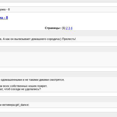
ома - 8
а - 8
Страницы :
[
1
]
2
3
4
уна. А как он вылизывает домашнего сородича:) Прелесть!
лее одомашенными и не такими дикими смотрятся.
ам всех собственных кошек пожрет.
ат, чтоб соседи не уделались?
м ветивера:girl_dance: