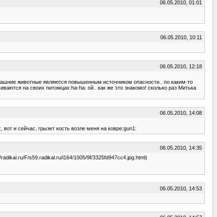
06.05.2010, 01:01
06.05.2010, 10:11
06.05.2010, 12:18
 домашние животные являются повышенным источником опасности.. по каким-то
ются на своих питомцах:ha-ha: ой.. как же это знакомо! сколько раз Митька
06.05.2010, 14:08
, вот и сейчас, грызет кость возле меня на ковре:gun1:
06.05.2010, 14:35
//radikal.ru/F/s59.radikal.ru/i164/1005/9f/3325fd947cc4.jpg.html)
06.05.2010, 14:53