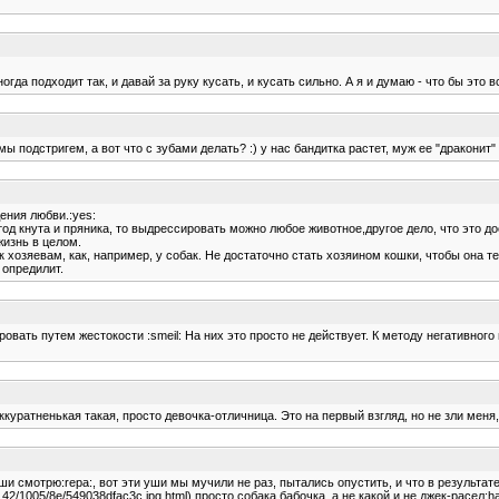
гда подходит так, и давай за руку кусать, и кусать сильно. А я и думаю - что бы это в
мы подстригем, а вот что с зубами делать? :) у нас бандитка растет, муж ее "драконит"
ения любви.:yes:
од кнута и пряника, то выдрессировать можно любое животное,другое дело, что это до
жизнь в целом.
к хозяевам, как, например, у собак. Не достаточно стать хозяином кошки, чтобы она т
 опредилит.
овать путем жестокости :smeil: На них это просто не действует. К методу негативного
куратненькая такая, просто девочка-отличница. Это на первый взгляд, но не зли меня, 
уши смотрю:repa:, вот эти уши мы мучили не раз, пытались опустить, и что в результат
.ru/i142/1005/8e/549038dfac3c.jpg.html) просто собака бабочка, а не какой и не джек-расел:h