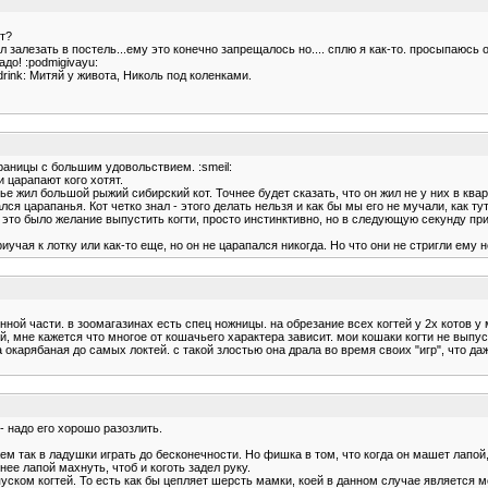
ит?
л залезать в постель...ему это конечно запрещалось но.... сплю я как-то. просыпаюсь
до! :podmigivayu:
drink: Митяй у живота, Николь под коленками.
раницы с большим удовольствием. :smeil:
и царапают кого хотят.
 жил большой рыжий сибирский кот. Точнее будет сказать, что он жил не у них в квартир
ся царапанья. Кот четко знал - этого делать нельзя и как бы мы его не мучали, как тут
 - это было желание выпустить когти, просто инстинктивно, но в следующую секунду пр
учая к лотку или как-то еще, но он не царапался никогда. Но что они не стригли ему но
енной части. в зоомагазинах есть спец ножницы. на обрезание всех когтей у 2х котов у
й, мне кажется что многое от кошачьего характера зависит. мои кошаки когти не выпус
а окарябаная до самых локтей. с такой злостью она драла во время своих "игр", что 
- надо его хорошо разозлить.
ем так в ладушки играть до бесконечности. Но фишка в том, что когда он машет лапой
ее лапой махнуть, чтоб и коготь задел руку.
ском когтей. То есть как бы цепляет шерсть мамки, коей в данном случае является м