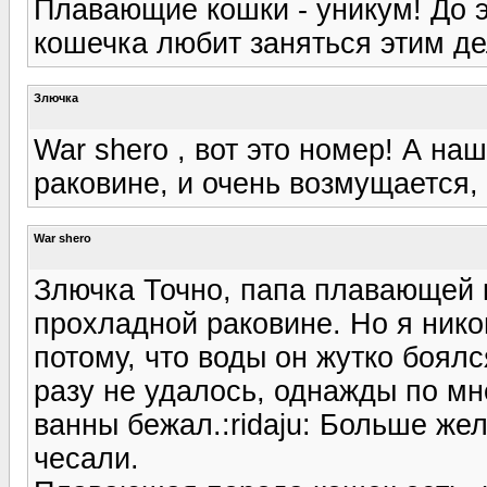
Плавающие кошки - уникум! До эт
кошечка любит заняться этим де
Злючка
War shero , вот это номер! А на
раковине, и очень возмущается,
War shero
Злючка Точно, папа плавающей 
прохладной раковине. Но я нико
потому, что воды он жутко боял
разу не удалось, однажды по мне
ванны бежал.:ridaju: Больше же
чесали.