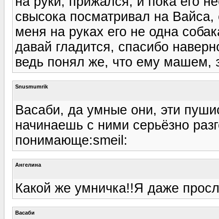
на руки, прижался, и пока его н
свысока посматривал на Вайса, 
меня на руках его не одна собак
давай гладится, спасибо навер
ведь понял же, что ему машем, 
Snusmumrik
Васаби, да умные они, эти пуши
начинаешь с ними серьёзно разг
понимающе:smeil:
Ангелина
Какой же умничка!!Я даже просл
Васаби