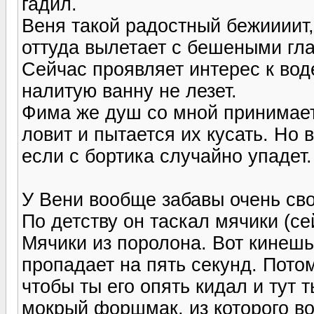
гадил.
Веня такой радостный бежиииит, 
оттуда вылетает с бешеными гла
Сейчас проявляет интерес к вод
налитую ванну не лезет.
Фима же душ со мной принимает.
ловит и пытается их кусать. Но 
если с бортика случайно упадет.
У Вени вообще забавы очень св
По детству он таскал мячики (се
Мячики из поролона. Вот кинешь
пропадает на пять секунд. Пото
чтобы ты его опять кидал и тут
мокрый форшмак, из которого во