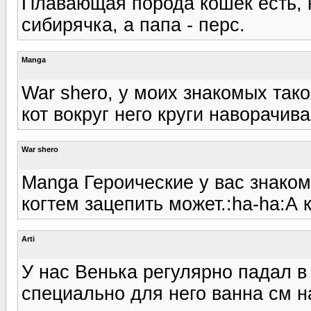
Плавающая порода кошек есть, 
сибирячка, а папа - перс.
Manga
War shero, у моих знакомых такой
кот вокруг него круги наворачивае
War shero
Manga Героические у вас знаком
когтем зацепить может.:ha-ha:А 
Arti
У нас Венька регулярно падал в 
специально для него ванна см на