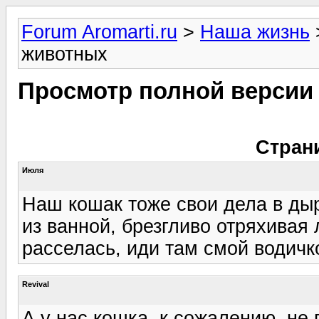
Forum Aromarti.ru
>
Наша жизнь
животных
Просмотр полной версии
Стран
Июля
Наш кошак тоже свои дела в дыр
из ванной, брезгливо отряхивая 
расселась, иди там смой водичко
Revival
А у нас кошка, к сожалению, не 