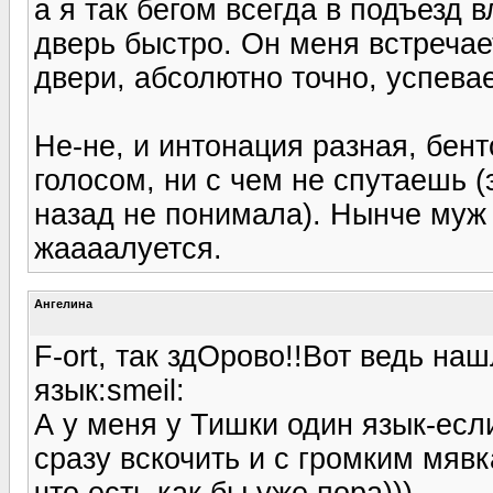
а я так бегом всегда в подъезд 
дверь быстро. Он меня встречает
двери, абсолютно точно, успева
Не-не, и интонация разная, бен
голосом, ни с чем не спутаешь (
назад не понимала). Нынче муж е
жаааалуется.
Ангелина
F-ort, так здОрово!!Вот ведь на
язык:smeil:
А у меня у Тишки один язык-если
сразу вскочить и с громким мяв
что есть как бы уже пора)))