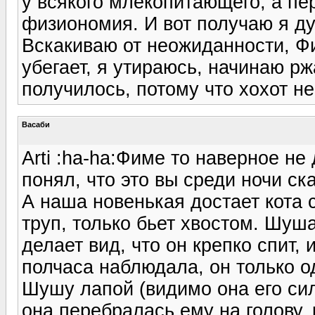
у всякого млекопитающего, а пер
физиономия. И вот получаю я ду
Вскакиваю от неожиданности, Ф
убегает, я утираюсь, начинаю р
получилось, потому что хохот не
Васаби
Arti :ha-ha:Фиме то наверное не
понял, что это вы среди ночи ск
А наша новенькая достает кота 
труп, только бьет хвостом. Шуша
делает вид, что он крепко спит, 
полчаса наблюдала, он только о
Шушу лапой (видимо она его сил
она перебралась ему на голову, 