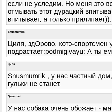
если не уследим. Но меня это в
отмывать этот дурацкий впитыв
впитывает, а только прилипает)).
Snusmumrik
Циля, здОрово, котэ-спортсмен у
подрастает:podmigivayu: А ты е
Циля
Snusmumrik , у нас частный дом
гульки не станет.
Queennei
У нас собака очень обожает - ма