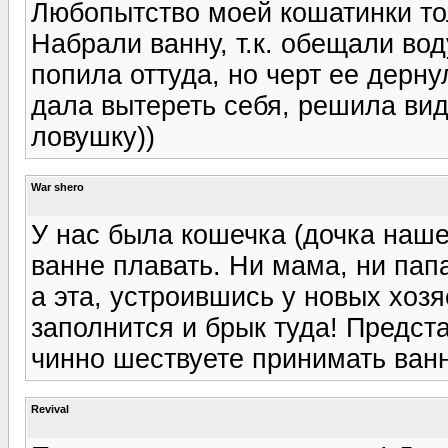
Любопытство моей кошатинки тол
Набрали ванну, т.к. обещали во
попила оттуда, но черт ее дерну
дала вытереть себя, решила вид
ловушку))
War shero
У нас была кошечка (дочка наше
ванне плавать. Ни мама, ни пап
а эта, устроившись у новых хоз
заполнится и брык туда! Предст
чинно шествуете принимать ванну
Revival