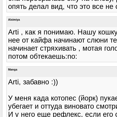
опять делал вид, что это все не
Alximiya
Arti , как я понимаю. Нашу кошк
нее от кайфа начинают слюни теч
начинает стряхивать , мотая гол
потом обтекаешь:no:
Manga
Arti, забавно :))
У меня када котопес (йорк) пука
убегает и оттуда виновато смотри
И у него еще рефлекс, если его 