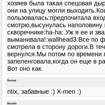
хозяев была такая спецовая ды
они на улицу могли выходить.Ко
пользовалась:предпочитала вход
смотрю,высунулась наполовину и
скворечнике:ha-ha:.Уж я ее и зв
выманивала!:wallhead3:Все по ф
смотрела в сторону дороги.В те
вернулся.Мы потом по времени п
запеленговала,когда он еще в р
Вот оно как.
Revival
ritix, забавные :) X-men :)
Васаби