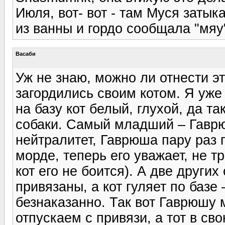
Июля, вот- вот - там Муся затык
из ванны и гордо сообщала "мяу"
Васаби
Уж не знаю, можно ли отнести э
загордились своим котом. Я уже
на базу кот белый, глухой, да т
собаки. Самый младший – Гаврю
нейтралитет, Гаврюша пару раз 
морде, теперь его уважает, не тр
кот его не боится). А две других
привязаны, а кот гуляет по базе 
безнаказанно. Так вот Гаврюшу м
отпускаем с привязи, а тот в св