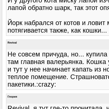
И у другого кота миску лапой из-
лапой обратно шарк, так этот опят
Йорк набрался от котов и ловит 
потягивается также, как кошки... 
Revival
Не совсем причуда, но... купила
там главная валерьянка. Кошка 
и тут у нее начинает капать из н
теплое помещение. Страшновато 
пакетики.:crazy:
Глория
Revival, я тут где-то прочитала,