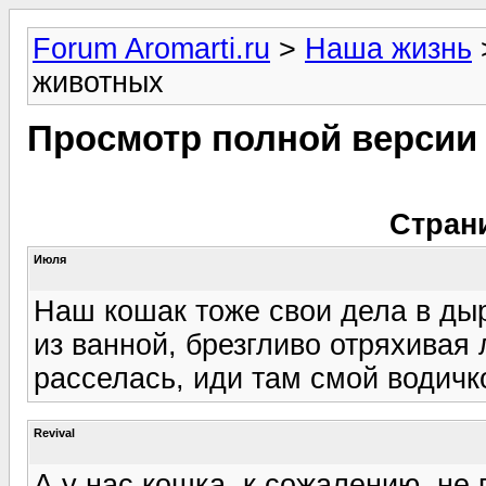
Forum Aromarti.ru
>
Наша жизнь
животных
Просмотр полной версии
Стран
Июля
Наш кошак тоже свои дела в дыр
из ванной, брезгливо отряхивая 
расселась, иди там смой водичко
Revival
А у нас кошка, к сожалению, не 