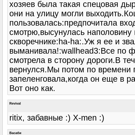
хозяев была такая спецовая ды
они на улицу могли выходить.Ко
пользовалась:предпочитала вход
смотрю,высунулась наполовину и
скворечнике:ha-ha:.Уж я ее и зв
выманивала!:wallhead3:Все по ф
смотрела в сторону дороги.В те
вернулся.Мы потом по времени п
запеленговала,когда он еще в р
Вот оно как.
Revival
ritix, забавные :) X-men :)
Васаби