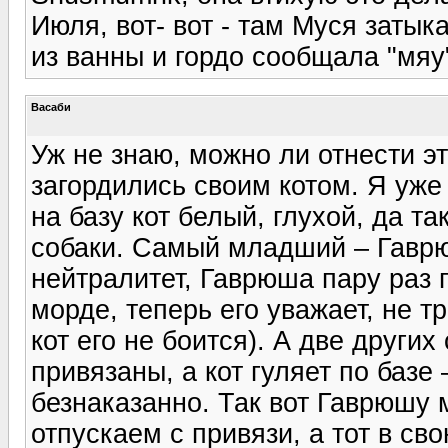
Июля, вот- вот - там Муся затык
из ванны и гордо сообщала "мяу"
Васаби
Уж не знаю, можно ли отнести э
загордились своим котом. Я уже
на базу кот белый, глухой, да т
собаки. Самый младший – Гаврю
нейтралитет, Гаврюша пару раз 
морде, теперь его уважает, не тр
кот его не боится). А две других
привязаны, а кот гуляет по базе 
безнаказанно. Так вот Гаврюшу м
отпускаем с привязи, а тот в св