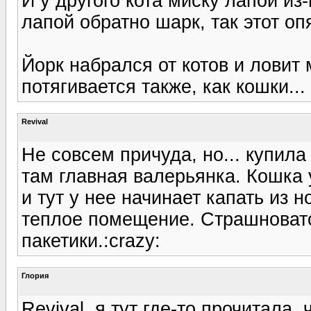
И у другого кота миску лапой из-
лапой обратно шарк, так этот опят
Йорк набрался от котов и ловит 
потягивается также, как кошки... 
Revival
Не совсем причуда, но... купила
там главная валерьянка. Кошка 
и тут у нее начинает капать из н
теплое помещение. Страшновато 
пакетики.:crazy:
Глория
Revival, я тут где-то прочитала,