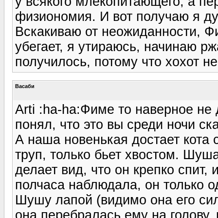
у всякого млекопитающего, а пер
физиономия. И вот получаю я ду
Вскакиваю от неожиданности, Ф
убегает, я утираюсь, начинаю р
получилось, потому что хохот не
Васаби
Arti :ha-ha:Фиме то наверное не
понял, что это вы среди ночи ск
А наша новенькая достает кота 
труп, только бьет хвостом. Шуша
делает вид, что он крепко спит, 
полчаса наблюдала, он только о
Шушу лапой (видимо она его сил
она перебралась ему на голову, 