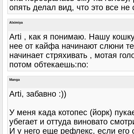
опять делал вид, что это все не
Alximiya
Arti , как я понимаю. Нашу кошк
нее от кайфа начинают слюни теч
начинает стряхивать , мотая гол
потом обтекаешь:no:
Manga
Arti, забавно :))
У меня када котопес (йорк) пука
убегает и оттуда виновато смотри
И у него еще рефлекс, если его 