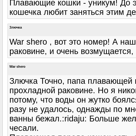
Плавающие кошки - уникум! До эт
кошечка любит заняться этим де
Злючка
War shero , вот это номер! А на
раковине, и очень возмущается,
War shero
Злючка Точно, папа плавающей 
прохладной раковине. Но я нико
потому, что воды он жутко боял
разу не удалось, однажды по мне
ванны бежал.:ridaju: Больше же
чесали.