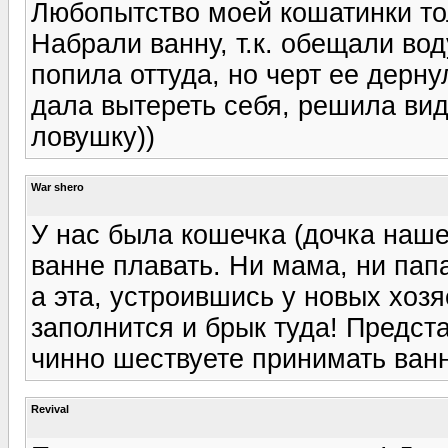
Любопытство моей кошатинки тол
Набрали ванну, т.к. обещали во
попила оттуда, но черт ее дерну
дала вытереть себя, решила вид
ловушку))
War shero
У нас была кошечка (дочка наше
ванне плавать. Ни мама, ни пап
а эта, устроившись у новых хоз
заполнится и брык туда! Предст
чинно шествуете принимать ванну
Revival