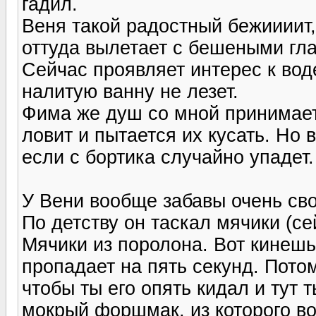
гадил.
Веня такой радостный бежиииит, 
оттуда вылетает с бешеными гла
Сейчас проявляет интерес к вод
налитую ванну не лезет.
Фима же душ со мной принимает.
ловит и пытается их кусать. Но 
если с бортика случайно упадет.
У Вени вообще забавы очень св
По детству он таскал мячики (се
Мячики из поролона. Вот кинешь
пропадает на пять секунд. Пото
чтобы ты его опять кидал и тут
мокрый форшмак, из которого во