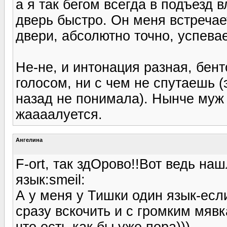
а я так бегом всегда в подъезд 
дверь быстро. Он меня встречает
двери, абсолютно точно, успева
Не-не, и интонация разная, бен
голосом, ни с чем не спутаешь (
назад не понимала). Нынче муж е
жаааалуется.
Ангелина
F-ort, так здОрово!!Вот ведь на
язык:smeil:
А у меня у Тишки один язык-если
сразу вскочить и с громким мяв
что есть как бы уже пора)))