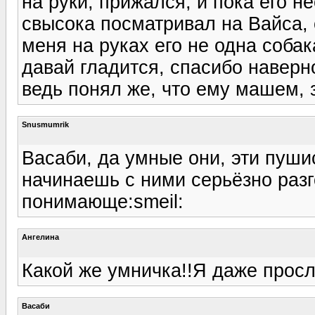
на руки, прижался, и пока его н
свысока посматривал на Вайса, 
меня на руках его не одна собак
давай гладится, спасибо навер
ведь понял же, что ему машем, 
Snusmumrik
Васаби, да умные они, эти пуши
начинаешь с ними серьёзно разг
понимающе:smeil:
Ангелина
Какой же умничка!!Я даже просл
Васаби