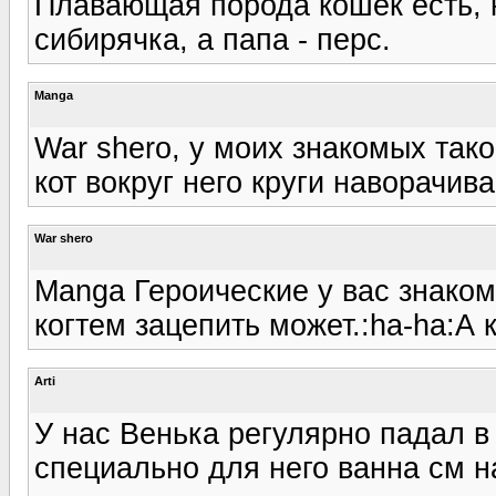
Плавающая порода кошек есть, 
сибирячка, а папа - перс.
Manga
War shero, у моих знакомых такой
кот вокруг него круги наворачивае
War shero
Manga Героические у вас знаком
когтем зацепить может.:ha-ha:А 
Arti
У нас Венька регулярно падал в 
специально для него ванна см на