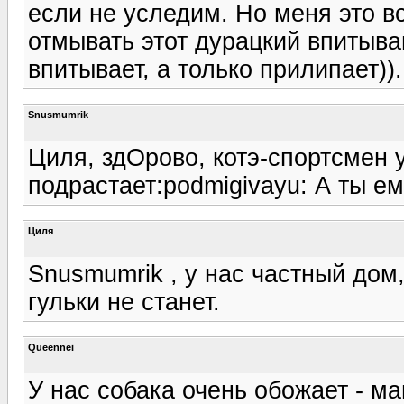
если не уследим. Но меня это в
отмывать этот дурацкий впитыв
впитывает, а только прилипает)).
Snusmumrik
Циля, здОрово, котэ-спортсмен у
подрастает:podmigivayu: А ты е
Циля
Snusmumrik , у нас частный дом
гульки не станет.
Queennei
У нас собака очень обожает - ма