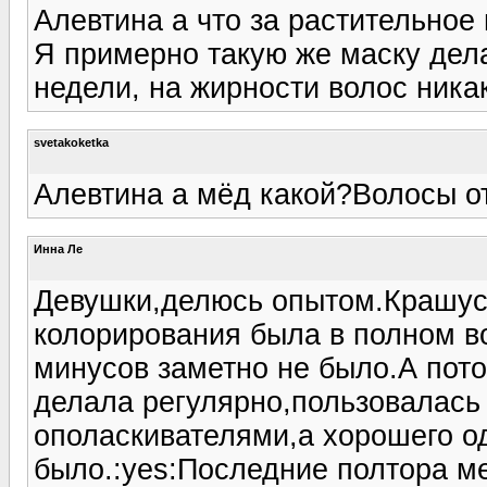
Алевтина а что за растительное
Я примерно такую же маску дела
недели, на жирности волос никак
svetakoketka
Алевтина а мёд какой?Волосы о
Инна Ле
Девушки,делюсь опытом.Крашусь 
колорирования была в полном вос
минусов заметно не было.А пот
делала регулярно,пользовалас
ополаскивателями,а хорошего о
было.:yes:Последние полтора м