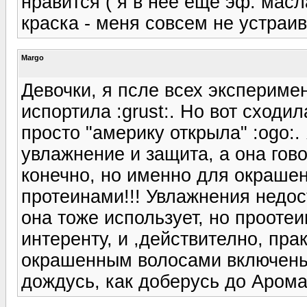
нравится ( я в неё ещё эф. масл
краска - меня совсем не устраив
Margo
Девочки, я псле всех эксперимен
испортила :grust:. Но вот сходи
просто "америку открыла" :ogo:.
увлажнение и защита, а она гово
конечно, но именно для окраше
протеинами!!! Увлажнения недо
она тоже использует, но проотеи
интеренту, и ,действително, пра
окрашенным волосами включены 
дождусь, как доберусь до Аромар