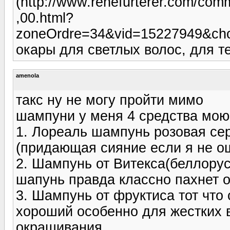
(http://www.renefurterer.com/
,00.html?
zoneOrdre=34&vid=15227949&choi
окары для светлых волос, для т
amenola
такс ну не могу пройти мимо
шампуни у меня 4 средства мою
1. Лореаль шампунь розовая сер
(придающая сияние если я не ош
2. Шампунь от Витекса(беллору
шапунь правда классно пахнет о
3. Шампунь от фруктиса тот что
хороший особенно для жестких в
окрашивания.