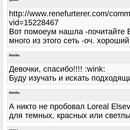
http://www.renefurterer.com/co
vid=15228467
Вот помоеум нашла -почитайте 
много из этого сеть -оч. хорош
klasika
Девочки, спасибо!!!! :wink:
Буду изучать и искать подходящ
klasika
А никто не пробовал Loreal Els
для темных, красных или светл
урика