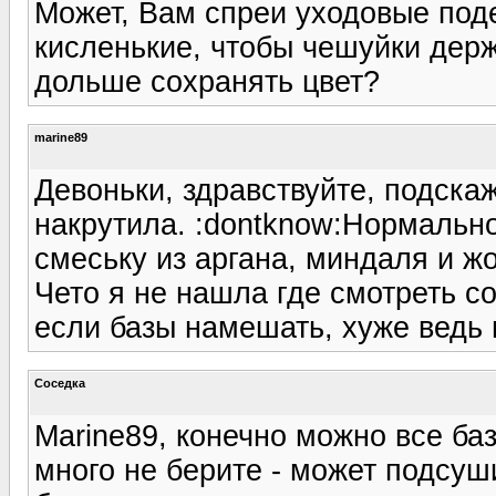
Может, Вам спреи уходовые под
кисленькие, чтобы чешуйки держ
дольше сохранять цвет?
marine89
Девоньки, здравствуйте, подска
накрутила. :dontknow:Нормально
смеську из аргана, миндаля и жо
Чето я не нашла где смотреть с
если базы намешать, хуже ведь 
Соседка
Мarine89, конечно можно все ба
много не берите - может подсуши