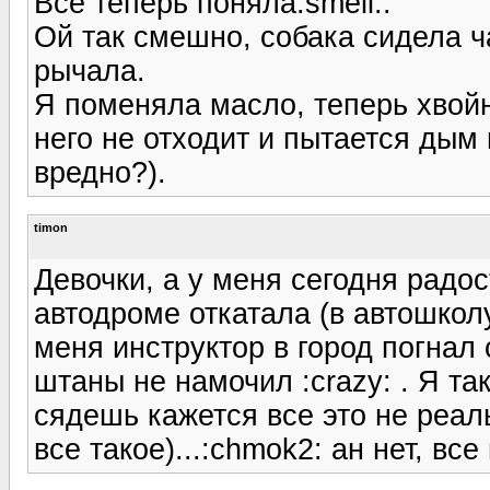
Все теперь поняла:smeil:.
Ой так смешно, собака сидела ч
рычала.
Я поменяла масло, теперь хвойн
него не отходит и пытается дым 
вредно?).
timon
Девочки, а у меня сегодня радост
автодроме откатала (в автошкол
меня инструктор в город погнал 
штаны не намочил :crazy: . Я так
сядешь кажется все это не реал
все такое)...:chmok2: ан нет, вс