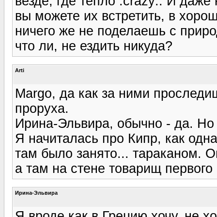
везде, где тепло :crazy:. И даже
вы можете их встретить, в хорош
ничего же не поделаешь с природ
что ли, не ездить никуда?
Arti
Margo, да как за ними проследиш
проруха.
Ирина-Эльвира, обычно - да. Но
Я начиталась про Кипр, как одн
там было занято... тараканом. О
а там на стене товарищ первого 
Ирина-Эльвира
Я вроде как в Грецию хочу, не хо