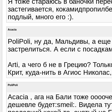
Я тоже стараюсь в баночки пере
застегивается, кокамидпропилбе
подлый, много его :).
Acacia
PoliPoli, ну да, Мальдивы, а еще
застрелиться. А если с посадкам
Arti, а чего б не в Грецию? Толь
Крит, куда-нить в Агиос Николас
PoliPoli
Acacia , ага на Бали тоже ооооче
дешевле будет:smeil:. Видела ту