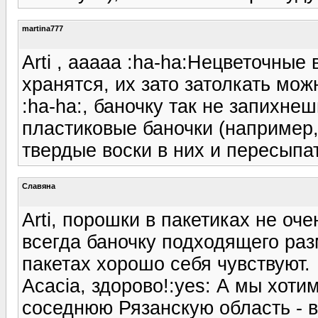
martina777
Arti , ааааа :ha-ha:Нецветочные
хранятся, их зато затолкать мож
:ha-ha:, баночку так не запихне
пластиковые баночки (например,
твердые воски в них и пересыпат
Славяна
Arti, порошки в пакетиках не оч
всегда баночку подходящего разм
пакетах хорошо себя чувствуют.
Acacia, здорово!:yes: А мы хоти
соседнюю Рязанскую область - в