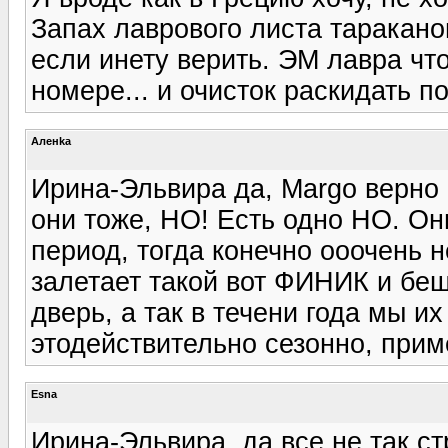
Запах лаврового листа тараканов
если инету верить. ЭМ лавра что
номере... и очисток раскидать по
Аленka
Ирина-Эльвира да, Margo верно с
они тоже, НО! Есть одно НО. О
период, тогда конечно ооочень н
залетает такой вот ФИНИК и беш
дверь, а так в течени года мы и
этодействительно сезонно, прим
Esna
Ирина-Эльвира, да все не так ст