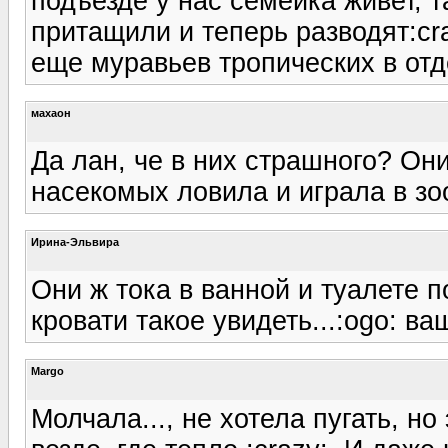
подъезде у нас семейка живет, т
притащили и теперь разводят:cr
еще муравьев тропических в отд
махаон
Да лан, че в них страшного? Они
насекомых ловила и играла в зоо
Ирина-Эльвира
Они ж тока в ванной и туалете п
кровати такое увидеть...:ogo: ва
Margo
Молчала..., не хотела пугать, н