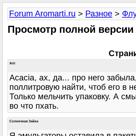
Forum Aromarti.ru
>
Разное
>
Фл
Просмотр полной версии
Стран
Arti
Acacia, ах, да... про него забыла
поллитровую найти, чтоб его в н
Только мельчить упаковку. А см
во что пхать.
Солнечная Зайка
Я эмульгаторы оставила в пакети