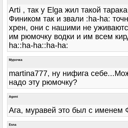
Arti , так у Elga жил такой тара
Фиником так и звали :ha-ha: точ
хрен, они с нашими не уживаютс
им рюмочку водки и им всем кир
ha::ha-ha::ha-ha:
Мурочка
martina777, ну нифига себе...М
надо эту рюмочку?
Agent
Ага, муравей это был с именем Ф
Esna