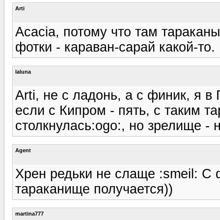
Arti
Acacia, потому что там таракан
фотки - караван-сарай какой-то. 
laluna
Arti, не с ладонь, а с финик, я 
если с Кипром - пять, с таким т
столкнулась:ogo:, но зрелище -
Agent
Хрен редьки не слаще :smeil: С
тараканище получается))
martina777