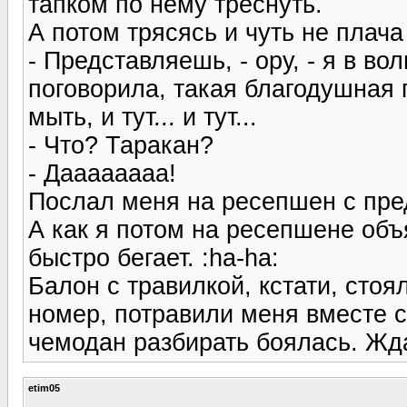
тапком по нему треснуть.
А потом трясясь и чуть не плача
- Представляешь, - ору, - я в во
поговорила, такая благодушная 
мыть, и тут... и тут...
- Что? Таракан?
- Даааааааа!
Послал меня на ресепшен с пре
А как я потом на ресепшене объя
быстро бегает. :ha-ha:
Балон с травилкой, кстати, сто
номер, потравили меня вместе с
чемодан разбирать боялась. Ждал
etim05