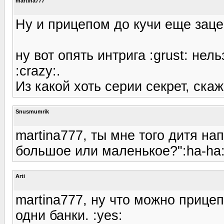
martina777
Ну и прицепом до кучи еще заце
ну вот опять интрига :grust: нел
:crazy:.
Из какой хоть серии секрет, скажИ
Snusmumrik
martina777, ты мне того дитя на
большое или маленькое?":ha-ha:
Arti
martina777, ну что можно прицеп
одни банки. :yes: