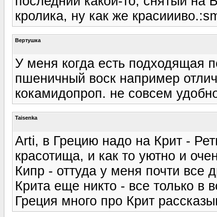
последний какой-то, снятый на Б
кролика, ну как же красиииво.:sm
Вертушка
У меня когда есть подходящая п
пшеничный воск например отличн
кокамидопроп. не совсем удобно
Taisenka
Arti, в Грецию надо на Крит - Ре
красотища, и как то уютно и оче
Кипр - оттуда у меня почти все
Крита еще никто - все только в 
Греция много про Крит рассказы