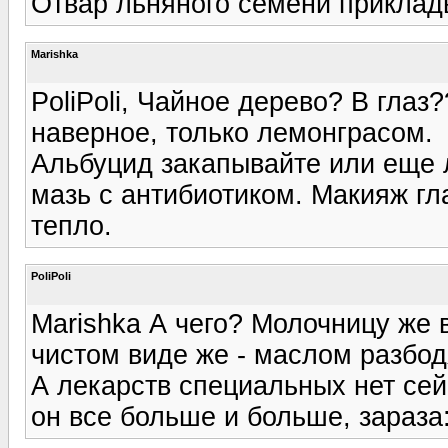
Отвар льняного семени приклад
Marishka
PoliPoli, Чайное дерево? В глаз
наверное, только лемонграсом.
Альбуцид закапывайте или еще 
мазь с антибиотиком. Макияж гл
тепло.
PoliPoli
Marishka А чего? Молочницу же в
чистом виде же - маслом разбод
А лекарств специальных нет сей
он все больше и больше, зараза: