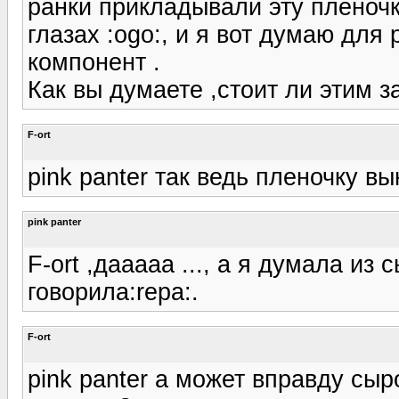
ранки прикладывали эту плёночк
глазах :ogo:, и я вот думаю для
компонент .
Как вы думаете ,стоит ли этим з
F-ort
pink panter так ведь пленочку в
pink panter
F-ort ,дааааа ..., а я думала из
говорила:repa:.
F-ort
pink panter а может вправду сыр