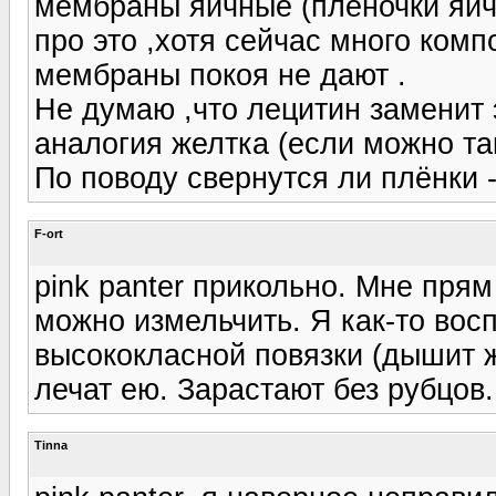
мембраны яичные (плёночки яичн
про это ,хотя сейчас много комп
мембраны покоя не дают .
Не думаю ,что лецитин заменит 
аналогия желтка (если можно так
По поводу свернутся ли плёнки -
F-ort
pink panter прикольно. Мне прям
можно измельчить. Я как-то восп
высококласной повязки (дышит ж
лечат ею. Зарастают без рубцов.
Tinna