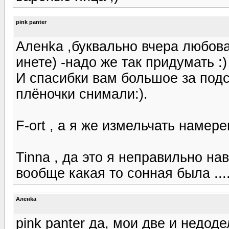
pink panter
Аленka ,буквально вчера любова
инете) -надо же так придумать :)
И спасибки вам большое за подск
плёночки снимали:).
F-ort , а я же измельчать намер
Tinna , да это я неправильно на
вообще какая то сонная была .... 
Аленka
pink panter да, мои две и недоде