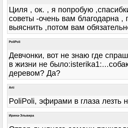
Циля , ок. , я попробую ,спасибк
советы -очень вам благодарна ,
выяснить ,потом вам обязательно
PoliPoli
Девчонки, вот не знаю где спраш
в жизни не было:isterika1:...соб
деревом? Да?
Arti
PoliPoli, эфирами в глаза лезть 
Ирина-Эльвира