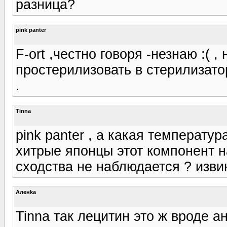
разница?
pink panter
F-ort ,честно говоря -незнаю :(
простерилизовать в стерилизато
.
Tinna
pink panter , а какая температур
хитрые японцы этот компонент н
сходства не наблюдается ? извин
Аленka
Tinna так лецитин это ж вроде а