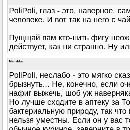
PoliPoli, глаз - это, наверное, с
человеке. И вот так на него с ча
Пущщай вам кто-нить фигу неожи
действует, как ни странно. Ну ил
Marishka
PoliPoli, неслабо - это мягко ск
брызнуть... Не, конечно, если о
нафиг выжечь, шоб уж наверняка
Но лучше сходите в аптеку за 
бактериальную природу, так что
нельзя уместны. Если он у вас т
обычное куриное, заверните в тр