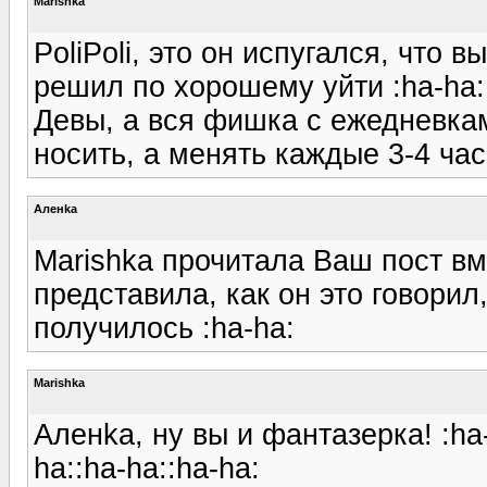
Marishka
PoliPoli, это он испугался, что 
решил по хорошему уйти :ha-ha::
Девы, а вся фишка с ежедневкам
носить, а менять каждые 3-4 час
Аленka
Marishka прочитала Ваш пост вм
представила, как он это говорил
получилось :ha-ha:
Marishka
Аленka, ну вы и фантазерка! :ha
ha::ha-ha::ha-ha: