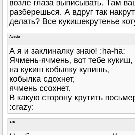
возле глаза выписывать. Там ва
разберешься. А вдруг так накру
делать? Все кукишекрутенье коту
Acacia
А я и заклиналку знаю! :ha-ha:
Ячмень-ячмень, вот тебе кукиш,
на кукиш кобылку купишь,
кобылка сдохнет,
ячмень ссохнет.
В какую сторону крутить восьмерк
:crazy:
Arti