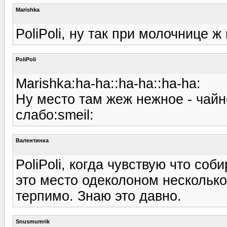
Marishka
PoliPoli, ну так при молочнице ж
PoliPoli
Marishka:ha-ha::ha-ha::ha-ha:
Ну место там жеж нежное - чайн
слабо:smeil:
Валентинка
PoliPoli, когда чувствую что со
это место одеколоном несколько
терпимо. Знаю это давно.
Snusmumrik