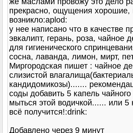
же маслами провожу это дело раз
прекрасно, ощущения хорошие, 
возникло:aplod:
у нее написано что в качестве 
эвкалипт, герань, роза, чайное д
для гигиенического спринцеван
сосна, лаванда, лимон, мирт, пе
Миргородская пишет : чайное д
слизистой влагалища(бактериаль
кандидомикозы)....... рекоменда
соды добавить 5 капель чайного
мыться этой водичкой...... или 
всё получится!:drink:
Добавлено через 9 минут