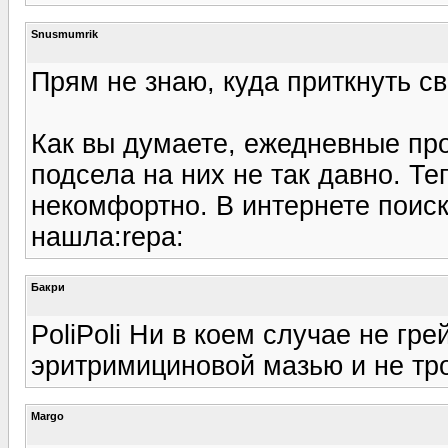
Snusmumrik
Прям не знаю, куда приткнуть св
Как вы думаете, ежедневные про
подсела на них не так давно. Те
некомфортно. В интернете поиск
нашла:repa:
Бакри
PoliPoli Ни в коем случае не гр
эритримициновой мазью и не тро
Margo