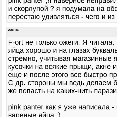
pink panter ,я наверное неправ
и скорлупой ? я подумала на обо
перестаю удивляться - чего и из 
Аленka
F-ort не только ожеги. Я читала,
яйца хорошо и на глазах буквал
стремно, учитывая магазинные я
кусочки на всякие прыщи, акне и 
еще и после этого все быстро пр
С др. стороны мы ведь делаем б
же попасть на каких-нить парази
pink panter как я уже написала 
вареные яйца ;)