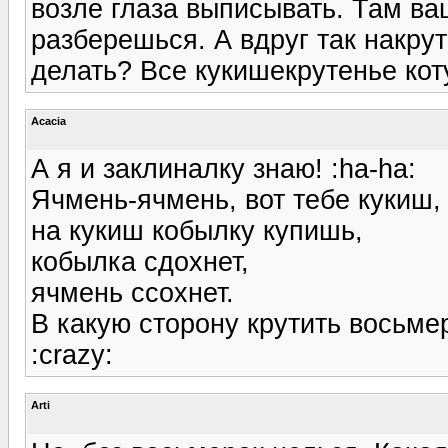
возле глаза выписывать. Там ва
разберешься. А вдруг так накру
делать? Все кукишекрутенье коту
Acacia
А я и заклиналку знаю! :ha-ha:
Ячмень-ячмень, вот тебе кукиш,
на кукиш кобылку купишь,
кобылка сдохнет,
ячмень ссохнет.
В какую сторону крутить восьмерк
:crazy:
Arti