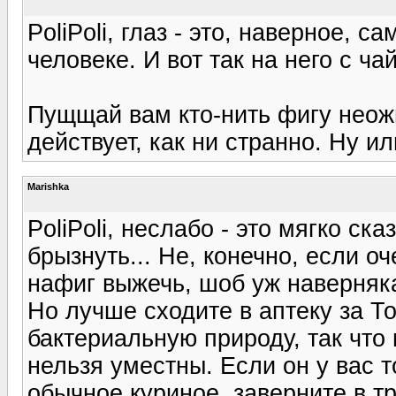
PoliPoli, глаз - это, наверное, с
человеке. И вот так на него с ча
Пущщай вам кто-нить фигу неожи
действует, как ни странно. Ну ил
Marishka
PoliPoli, неслабо - это мягко ск
брызнуть... Не, конечно, если о
нафиг выжечь, шоб уж наверняка
Но лучше сходите в аптеку за 
бактериальную природу, так что
нельзя уместны. Если он у вас т
обычное куриное, заверните в тр