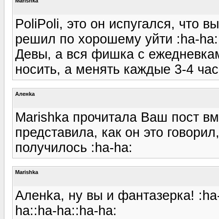
Marishka
PoliPoli, это он испугался, что 
решил по хорошему уйти :ha-ha::
Девы, а вся фишка с ежедневкам
носить, а менять каждые 3-4 час
Аленka
Marishka прочитала Ваш пост вм
представила, как он это говорил
получилось :ha-ha:
Marishka
Аленka, ну вы и фантазерка! :ha
ha::ha-ha::ha-ha: