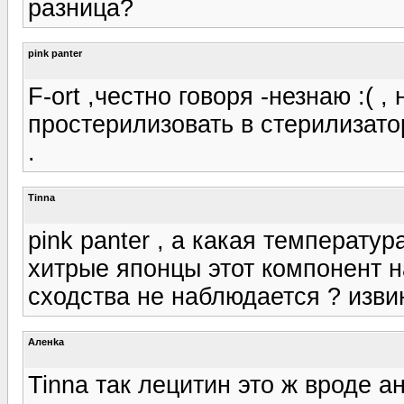
разница?
pink panter
F-ort ,честно говоря -незнаю :(
простерилизовать в стерилизато
.
Tinna
pink panter , а какая температур
хитрые японцы этот компонент н
сходства не наблюдается ? извин
Аленka
Tinna так лецитин это ж вроде а