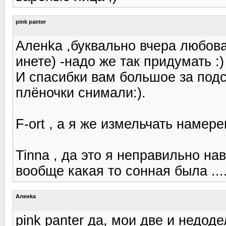
pink panter
Аленka ,буквально вчера любова
инете) -надо же так придумать :)
И спасибки вам большое за подск
плёночки снимали:).
F-ort , а я же измельчать намер
Tinna , да это я неправильно на
вообще какая то сонная была .... 
Аленka
pink panter да, мои две и недоде