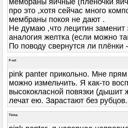
мембраны яичные (плёночки яичн
про это ,хотя сейчас много комп
мембраны покоя не дают .
Не думаю ,что лецитин заменит 
аналогия желтка (если можно так
По поводу свернутся ли плёнки -
F-ort
pink panter прикольно. Мне прям
можно измельчить. Я как-то восп
высококласной повязки (дышит ж
лечат ею. Зарастают без рубцов.
Tinna