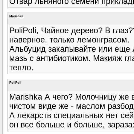
Отвар льняного семени приклад
Marishka
PoliPoli, Чайное дерево? В глаз
наверное, только лемонграсом.
Альбуцид закапывайте или еще 
мазь с антибиотиком. Макияж гл
тепло.
PoliPoli
Marishka А чего? Молочницу же в
чистом виде же - маслом разбод
А лекарств специальных нет сей
он все больше и больше, зараза: