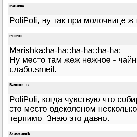
Marishka
PoliPoli, ну так при молочнице ж
PoliPoli
Marishka:ha-ha::ha-ha::ha-ha:
Ну место там жеж нежное - чайн
слабо:smeil:
Валентинка
PoliPoli, когда чувствую что со
это место одеколоном несколько
терпимо. Знаю это давно.
Snusmumrik