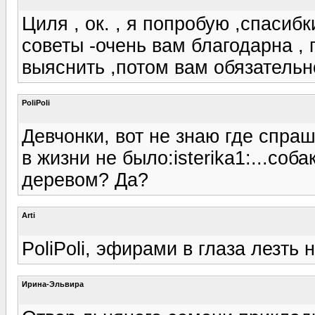
Циля , ок. , я попробую ,спасибк
советы -очень вам благодарна ,
выяснить ,потом вам обязательно
PoliPoli
Девчонки, вот не знаю где спраш
в жизни не было:isterika1:...соб
деревом? Да?
Arti
PoliPoli, эфирами в глаза лезть 
Ирина-Эльвира