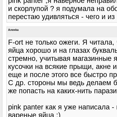
pink panter ,я наверное неправ
и скорлупой ? я подумала на обо
перестаю удивляться - чего и из 
Аленka
F-ort не только ожеги. Я читала,
яйца хорошо и на глазах буквал
стремно, учитывая магазинные я
кусочки на всякие прыщи, акне и 
еще и после этого все быстро пр
С др. стороны мы ведь делаем б
же попасть на каких-нить парази
pink panter как я уже написала 
вареные яйца ;)