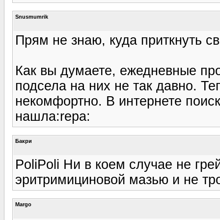
Snusmumrik
Прям не знаю, куда приткнуть св
Как вы думаете, ежедневные про
подсела на них не так давно. Те
некомфортно. В интернете поиск
нашла:repa:
Бакри
PoliPoli Ни в коем случае не гр
эритримициновой мазью и не тро
Margo