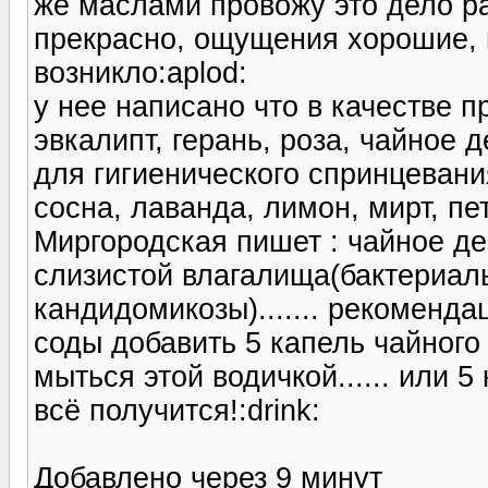
же маслами провожу это дело раз
прекрасно, ощущения хорошие, 
возникло:aplod:
у нее написано что в качестве 
эвкалипт, герань, роза, чайное д
для гигиенического спринцеван
сосна, лаванда, лимон, мирт, пе
Миргородская пишет : чайное д
слизистой влагалища(бактериаль
кандидомикозы)....... рекоменда
соды добавить 5 капель чайного
мыться этой водичкой...... или 
всё получится!:drink:
Добавлено через 9 минут