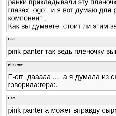
ранки прикладывали эту плёночк
глазах :ogo:, и я вот думаю для
компонент .
Как вы думаете ,стоит ли этим з
F-ort
pink panter так ведь пленочку в
pink panter
F-ort ,дааааа ..., а я думала из
говорила:repa:.
F-ort
pink panter а может вправду сыр