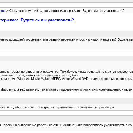
рсы
> Конкурс на лучший видео и фото мастер-класс. Будете ли вы участвовать?
тер-класс. Будете ли вы участвовать?
лению домашней косметики, мы решили провести опрос - а надо ли вам это? Будете ли
ных, грамотно описанных продуктов. Тем более, когда речь идет о мастер-классе: оц
 компонентов и, может быть, принципов их подбора.
екомендую Windows Movie Maker, MPEG Video Wizard DVD - самые простые из программ
 файлы (для тех девочек, чьи мужья с подозрением относятся к кремоварению - отли
иуюсь в подобнвх вещах, ну и трафик ограничивает возможности просмотра
 - сроки на выполнение работы не очень сжатые. Мне понравилось учавствовать в конк