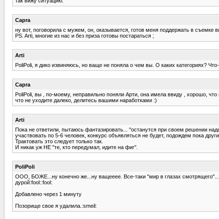
так вижу ситуацию.
Capra
ну вот, поговорила с мужем, он, оказывается, готов меня поддержать в съемке в
PS. Arti, многие из нас и без приза готовы постараться ;
Arti
PoliPoli, я дико извиняюсь, но ваще не поняла о чем вы. О каких категориях? Ч
Capra
PoliPoli, вы , по-моему, неправильно поняли Арти, она имела ввиду , хорошо, ч
что не уходите далеко, делитесь вашими наработками :)
Arti
Пока не ответили, пытаюсь фантазировать... "останутся при своем решении надо
участвовать по 5-6 человек, конкурс объявляться не будет, подождем пока дру
Трактовать это следует только так.
И никак уж НЕ "те, кто передумал, идите на фиг".
PoliPoli
ООО, БОЖЕ...ну конечно же...ну ващееее. Все-таки "мир в глазах смотрящего"...
дурой:fool::fool:
Добавлено через 1 минуту
Позорище свое я удалила.:smeil: