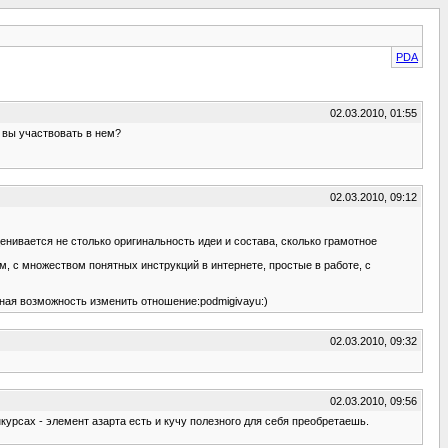
PDA
02.03.2010, 01:55
 вы участвовать в нем?
02.03.2010, 09:12
енивается не столько оригинальность идеи и состава, сколько грамотное
, с множеством понятных инструкций в интернете, простые в работе, с
чная возможность изменить отношение:podmigivayu:)
02.03.2010, 09:32
02.03.2010, 09:56
урсах - элемент азарта есть и кучу полезного для себя преобретаешь.