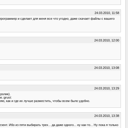
24.03.2010, 11:58
уж программер и сделает для меня все что угодно, даже скачает файлы с вашего
24.03.2010, 12:00
24.03.2010, 13:08
24.03.2010, 13:29
ролик).
.:grust:
яю, как и где их лучше разместить, чтобы всем было удобно.
24.03.2010, 13:38
. Ибо из пяти выбирать трех... да даже одного... ну как-то... Ну пока я только