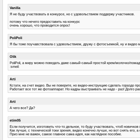
Vanilla
Я не буду участвовать в конкурсе, но с удовольствием поддержу участников.
потому что нечего предоставить на конкурс
очень хорошо, что проводится опрос!
PoliPoli
Я бы тоже поучавствовала с удовольствием, дружу с фотосъемкой, ну и видео 
Olik
PoliPoli, а миру можно поведать даже самый-самый простой крем/молочко/помад
:smeil:
Arti
Кстати, на счет видео. Вы не поверите, но видео-инструкцию сделать гораздо пр
Работает все тот же фотоаппарат. Но кадры выстраивать не надо - раз! Долго ра
Arti
А чего все? Да?
etim05
Если получится, изготовить что-то дельное, то буду участвовать, чтоб новичков
Как лучше, с технической токи зрения, видео конечно лучше, но вот снять его, 
Приз мне не важен, самое главное сама идея, как наглядное пособие.