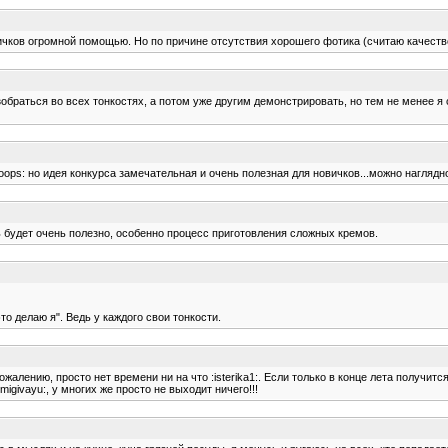
ичков огромной помощью. Но по причине отсутствия хорошего фотика (считаю качество
 разобраться во всех тонкостях, а потом уже другим демонстрировать, но тем не менее
 :oops: но идея конкурса замечательная и очень полезная для новичков...можно нагляд
ь будет очень полезно, особенно процесс приготовления сложных кремов.
это делаю я". Ведь у каждого свои тонкости.
алению, просто нет времени ни на что :isterika1:. Если только в конце лета получится.
igivayu:, у многих же просто не выходит ничего!!!