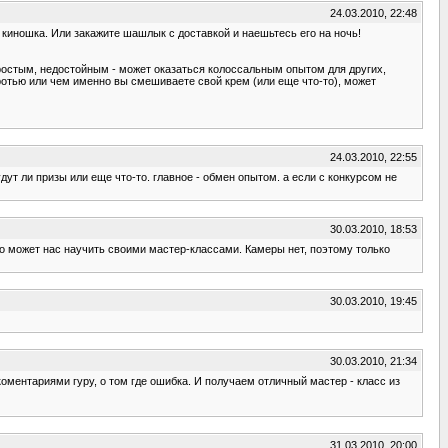
24.03.2010, 22:48
ая киношка. Или закажите шашлык с доставкой и наешьтесь его на ночь!
 простым, недостойным - может оказаться колоссальным опытом для других,
оротью или чем именно вы смешиваете свой крем (или еще что-то), может
24.03.2010, 22:55
дут ли призы или еще что-то. главное - обмен опытом. а если с конкурсом не
30.03.2010, 18:53
о может нас научить своими мастер-классами. Камеры нет, поэтому только
30.03.2010, 19:45
30.03.2010, 21:34
коментариями гуру, о том где ошибка. И получаем отличный мастер - класс из
31.03.2010, 20:00