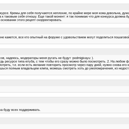
нкурсе. Кремы для себя получаются неплохие, по крайне мере моя кожа довольна, дум
а к таковым себя отношу. Еще такой монент: я так понимаю что для конкурса должна 
основании этого рецепт скорректировать.
 мне кажется, все кто опытный на форуме с удовольствием могут поделиться пошагово
ов, надеюсь, модераторы меня ругать не будут :podmigivayu: ).
ь ресурсе типа ютуба, с тем чтобы его сразу можно было посмотреть. 2. На любом фай
треть, т.е. если есть желание повторить просмотр через пару дней, нужно снова его к
вишься полным владельцем клипа, можешь смотреть хоть до умопомрачения, из недост
ока буду всех поддерживать.