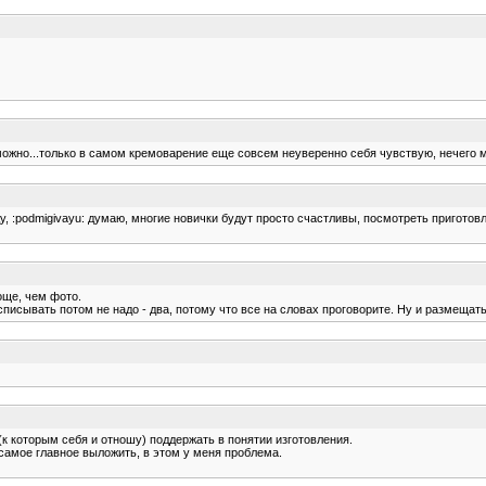
можно...только в самом кремоварение еще совсем неуверенно себя чувствую, нечего 
у, :podmigivayu: думаю, многие новички будут просто счастливы, посмотреть приготов
още, чем фото.
списывать потом не надо - два, потому что все на словах проговорите. Ну и размещать
 (к которым себя и отношу) поддержать в понятии изготовления.
а самое главное выложить, в этом у меня проблема.