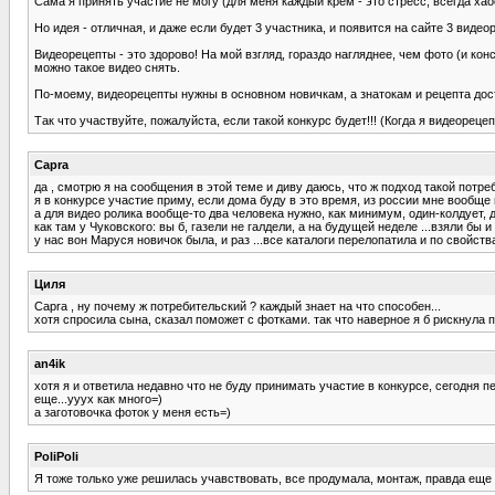
Сама я принять участие не могу (для меня каждый крем - это стресс, всегда хаос
Но идея - отличная, и даже если будет 3 участника, и появится на сайте 3 видеор
Видеорецепты - это здорово! На мой взгляд, гораздо нагляднее, чем фото (и ко
можно такое видео снять.
По-моему, видеорецепты нужны в основном новичкам, а знатокам и рецепта доста
Так что участвуйте, пожалуйста, если такой конкурс будет!!! (Когда я видеореце
Capra
да , смотрю я на сообщения в этой теме и диву даюсь, что ж подход такой потре
я в конкурсе участие приму, если дома буду в это время, из россии мне вообще
а для видео ролика вообще-то два человека нужно, как минимум, один-колдует, 
как там у Чуковского: вы б, газели не галдели, а на будущей неделе ...взяли бы
у нас вон Маруся новичок была, и раз ...все каталоги перелопатила и по свой
Циля
Capra , ну почему ж потребительский ? каждый знает на что способен...
хотя спросила сына, сказал поможет с фотками. так что наверное я б рискнула 
an4ik
хотя я и ответила недавно что не буду принимать участие в конкурсе, сегодня 
еще...ууух как много=)
а заготовочка фоток у меня есть=)
PoliPoli
Я тоже только уже решилась учавствовать, все продумала, монтаж, правда еще не