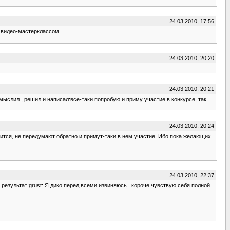
24.03.2010, 17:56
 с видео-мастерклассом
24.03.2010, 20:20
24.03.2010, 20:21
змыслил , решил и написал:все-таки попробую и приму участие в конкурсе, так
24.03.2010, 20:24
тоится, не передумают обратно и примут-таки в нем участие. Ибо пока желающих
24.03.2010, 22:37
 результат:grust: Я дико перед всеми извиняюсь...короче чувствую себя полной