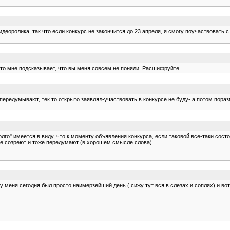
идеоролика, так что если конкурс не закончится до 23 апреля, я смогу поучаствовать
то-то мне подсказывает, что вы меня совсем не поняли. Расшифруйте.
то передумывают, тек то открыто заявлял-участвовать в конкурсе не буду- а потом пора
лго" имеется в виду, что к моменту объявления конкурса, если таковой все-таки сос
гие созреют и тоже передумают (в хорошем смысле слова).
у меня сегодня был просто наимерзейший день ( сижу тут вся в слезах и соплях) и вот