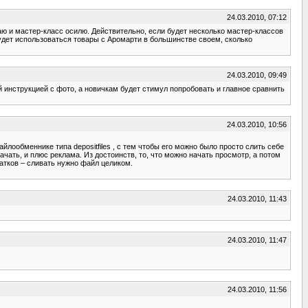
24.03.2010, 07:12
аю и мастер-класс осилю. Действительно, если будет несколько мастер-классов
будет использоваться товары с Аромарти в большинстве своем, сколько
24.03.2010, 09:49
й инструкцией с фото, а новичкам будет стимул попробовать и главное сравнить
24.03.2010, 10:56
лообменнике типа depositfiles , с тем чтобы его можно было просто слить себе
ачать, и плюс реклама. Из достоинств, то, что можно начать просмотр, а потом
атков – сливать нужно файл целиком.
24.03.2010, 11:43
24.03.2010, 11:47
24.03.2010, 11:56