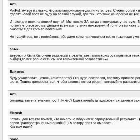
Arti
PoliPoli, ну вот и славно, что взаимопонимание достигнуто. :yes: Слюни, сопли
Удалять свой пост не буду на всякий случай, для тех, кто тоже ненароком не так
И тоже для всех на всякий случай: Мы только ЗА, когда в конкурсах участвуют 
потому что все это мы делаем все-таки чуточку по-своему. И то, что вам кажет
оказаться для кого-то полезным!
Не тушуйтесь, не стесняйтесь, ибо даже крем на пчелином воске тоже надо умет
an4ik
девочки, я была бы очень рада если в результате такого конкурса появится темк
выйдет,то все равно есть смысл такой темкой обзавестись=)
Близнец
Буду участвовать, очень хочется чтобы конкурс состоялся, поэтому приняла р
фото. Пошла тренироваться, чтобы заснять потом рецепт, который не развалитс
Arti
Близнец, замечательный пост! Ну что? Еще кто-нибудь вдохновится данным заяв
Elerosh
Кстати, для тех кто боится, что ничего не получится: отрицательный результат
серии "распространенные ошибки" :) А автору приз за смелость.
Как вам идея?
Sogo