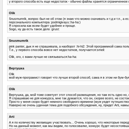
у второго способа есть еще недостаток - обычно файлы хранятся ограниченное 
Olik
Snusmumrik, вопрос был не об этом (я знаю что можно скачивать и т.д и т.п., а 
персонального компьютера :podmigivayu::ha-ha:)
Я спросила как всем будет удобнее и проще.
Sogo, ну да есть такое дело :grust:
Snusmumrik
pink panter, дык я не спрашивала, а наоборот :hi-hi2: Этой программкой сама по
Т.е., у первого способа вовсе нет недостатков, получается:smeil:
Olik, ого, с вами лучше не связываться:ha-ha:
Вертушка
Olik
мой муж-програмист говорит что лучше второй способ, сама я в этом ни бум-бу
Olik
Вертушка, да, мой тоже советует этот способ размещения, но там есть одно но,
Я спрашиваю не для конкурса, мне так думается, что он, скорее всего, не сос
Просто у меня скоро будет немного свободного времени (муж уедет путешествов
Наверно не очень удачная тема для подобного обсуждения, ну, придет Arti, намы
Arti
А я по количеству желающих участвовать... Очень хорошо, что некоторые перед
Но на данный момент, как мы видим, по голосовалке, конкурс будет несостоявшим