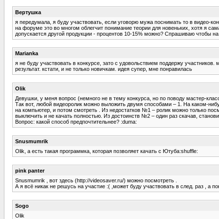
Вертушка
я передумала, я буду участвовать, если уговорю мужа поснимать то в видео-ко
на форуме это во многом облегчит понимание теории для новеньких, хотя я сам
допускается другой продукции - процентов 10-15% можно? Спрашиваю чтобы на 
Marianka
я не буду участвовать в конкурсе, зато с удовольствием поддержу участников.
результат. кстати, и не только новичкам. идея супер, мне понравилась
Olik
Девушки, у меня вопрос (немного не в тему конкурса, но по поводу мастер-класс
Так вот, любой видеоролик можно выложить двумя способами – 1. На каком-нибуд
на компьютер, и потом смотреть . Из недостатков №1 – ролик можно только посмо
выключить и не качать полностью. Из достоинств №2 – один раз скачав, стано
Вопрос: какой способ предпочтительнее? :duma:
Snusmumrik
Olik, а есть такая программка, которая позволяет качать с Ютуба:shuffle:
pink panter
Snusmumrik , вот здесь (http://videosaver.ru/) можно посмотреть .
А я всё никак не решусь на участие :( ,может буду участвовать в след. раз , а п
Sogo
Olik