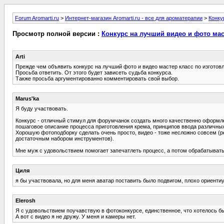
Forum Aromarti.ru
>
Интернет-магазин Aromarti.ru - все для ароматерапии
>
Конку
Просмотр полной версии :
Конкурс на лучший видео и фото мас
Arti
Прежде чем объявить конкурс на лучший фото и видео мастер класс по изготов
Просьба ответить. От этого будет зависеть судьба конкурса.
Также просьба аргументированно комментировать свой выбор.
Marus'ka
Я буду участвовать.
Конкурс - отличный стимул для форумчанок создать много качественно оформлен
пошаговое описание процесса приготовления крема, принципов ввода различных
Хорошую фотоподборку сделать очень просто, видео - тоже несложно совсем (р
достаточным набором инструментов).
Мне муж с удовольствием помогает запечатлеть процесс, а потом обрабатывать
Циля
я бы участвовала, но для меня аватар поставить было подвигом, плохо ориент
Elerosh
Я с удовольствием поучавствую в фотоконкурсе, единственное, что хотелось бы
А вот с видео я не дружу. У меня и камеры нет.