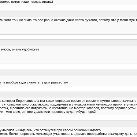
время, потом надо перезаливать:(
если чего-то и не знаю, то все равно скачаю даже черта пухлого, потому что у меня м
льзуюсь, очень удобно:yes:
м, а вообще куда скажете туда и разместим
 о котором Sogo написала (на таких серверах время от времени нужно заново заливать 
тоится, слишком много желающих поддержать и слишком мало желающих принять участие
ать), я решила его потратить на изготовление мастер-классов, поэтому заранее уточн
лит мне шею, и я все удалю или перенесу куда-нибудь. :ups2:
умывают, и надеюсь, что останутся при своем решении надолго.
ся. Легче попросить желающих участвовать сделать свои работы и каждому дать презент