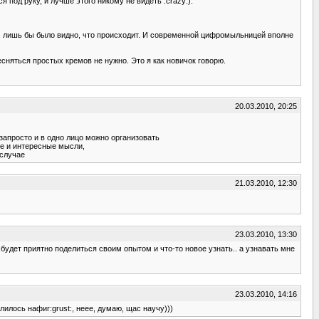
я под руку, и лучше этого никому не видеть :crazy:).
жно, лишь бы было видно, что происходит. И современной цифромыльницей вполне
сняться простых кремов не нужно. Это я как новичок говорю.
20.03.2010, 20:25
 запросто и в одно лицо можно организовать
жие и интересные мысли,
 случае
21.03.2010, 12:30
23.03.2010, 13:30
будет приятно поделиться своим опытом и что-то новое узнать.. а узнавать мне
23.03.2010, 14:16
илось нафиг:grust:, неее, думаю, щас научу)))