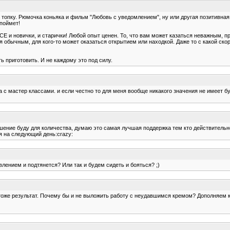
 - в топку. Рюмочка коньяка и фильм "Любовь с уведомлением", ну или другая позитивн
 поймет!
ВСЕ и новички, и старички! Любой опыт ценен. То, что вам может казаться неважным,
ся обычным, для кого-то может оказаться открытием или находкой. Даже то с какой ск
ь приготовить. И не каждому это под силу.
а с мастер классами. и если честно то для меня вообще никакого значения не имеет бу
ешение буду для количества, думаю это самая лучшая поддержка тем кто действительн
я на следующий день:crazy:
лением и подтянется? Или так и будем сидеть и бояться? ;)
 - тоже результат. Почему бы и не выложить работу с неудавшимся кремом? Дополняем 