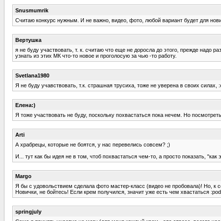
Snusmumrik
Считаю конкурс нужным. И не важно, видео, фото, любой вариант будет для нов
Вертушка
я не буду участвовать, т. к. считаю что еще не доросла до этого, прежде надо
узнать из этих МК что-то новое и проголосую за чью -то работу.
Svetlana1980
Я не буду учавствовать, т.к. страшная трусиха, тоже не уверена в своих силах,
Елена:)
Я тоже участвовать не буду, поскольку похвастаться пока нечем. Но посмотрет
Arti
А храбрецы, которые не боятся, у нас перевелись совсем? ;)
И... тут как бы идея не в том, чтоб похвастаться чем-то, а просто показать, "как 
Margo
Я бы с удовольствием сделала фото мастер-класс (видео не пробовала)! Но, к сож
Новички, не бойтесь! Если крем получился, значит уже есть чем хвастаться :podm
springjuly