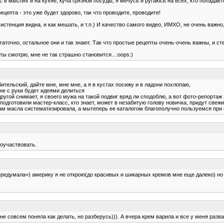
 в мыслях и на кухне, куча грязной посуды, я мечусь и ругаюсь на всех, кто попадаетс
ецепта - это уже будет здорово, так что проводите, проводите!
нсистенция видна, и как мешать, и т.п.) И качество самого видео, ИМХО, не очень ва
точно, остальное они и так знают. Так что простые рецепты очень-очень важны, и сте
пты смотрю, мне не так страшно становится...:oops:)
бительский, дайте мне, мне мне, а я в кустах посижу и в ладони похлопаю,
 не с руки будет идеями делиться
другой снимает, я своего мужа на такой подвиг вряд ли сподоблю, а вот фото-репортаж
 и подготовили мастер-класс, кто знает, может в незабитую голову новичка, придут све
ствам масла систематизировала, а мытеперь ее каталогом благополучно пользуемся при
поучаствовать.
передумала=) америку я не открою(до красивых и шикарных кремов мне еще далеко) но 
 совсем поняла как делать, но разберусь))). А вчера крем варила и все у меня развал