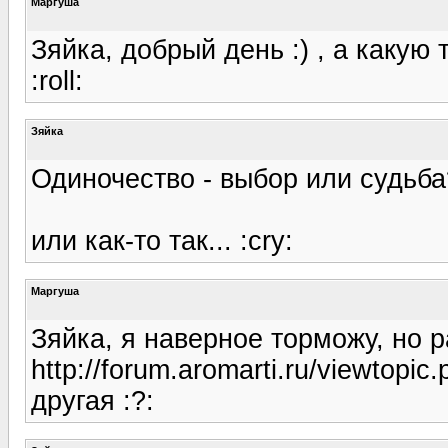
Маргуша
Зяйка, добрый день :) , а какую 
:roll:
Зяйка
Одиночество - выбор или судьба
или как-то так... :cry:
Маргуша
Зяйка, я наверное торможу, но ра
http://forum.aromarti.ru/viewtopi
другая :?: