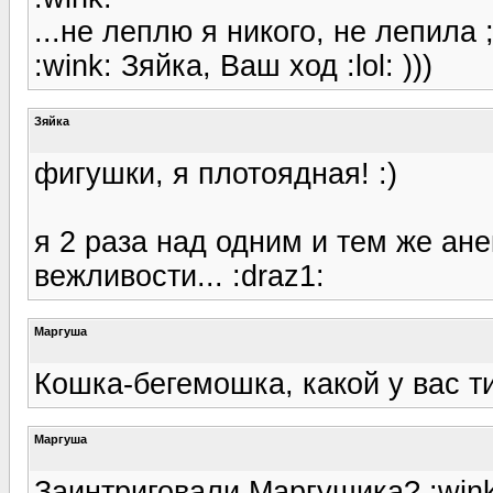
...не леплю я никого, не лепила
:wink: Зяйка, Ваш ход :lol: )))
Зяйка
фигушки, я плотоядная! :)
я 2 раза над одним и тем же ан
вежливости... :draz1:
Маргуша
Кошка-бегемошка, какой у вас т
Маргуша
Заинтриговали Маргушика? :wink