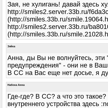
Зая, не хулигань! давай здесь хул
http://smiles2.server.33b.ru/f6d
(http://smiles.33b.ru/smile.19064.h
http://smiles2.server.33b.ru/ba
(http://smiles.33b.ru/smile.21028.h
Зяйка
Анна, ды Вы не волнуйтесь, эти
предупреждения" - они не в Ваш 
В СС на Вас еще нет досье, я ду
Набока Анна
Где-где? В СС? а что это такое
внутреннего устройства здесь :no