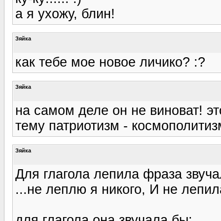
а я ухожу, блин!
Зяйка
как тебе мое новое личико? :?
Зяйка
на самом деле он не виноват! э
тему патриотизм - космополитизм..
Зяйка
Для глагола лепила фраза звуча
...не леплю я никого, И не лепила (
для глагола она звучала бы: