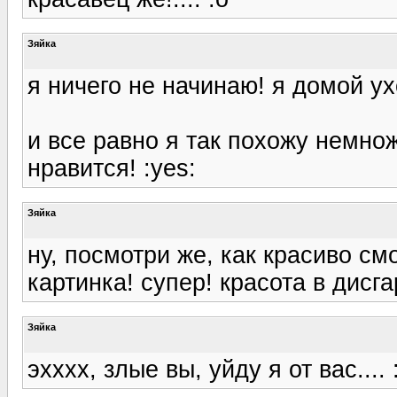
Зяйка
я ничего не начинаю! я домой ух
и все равно я так похожу немнож
нравится! :yes:
Зяйка
ну, посмотри же, как красиво смо
картинка! супер! красота в дисга
Зяйка
эхххх, злые вы, уйду я от вас.... 