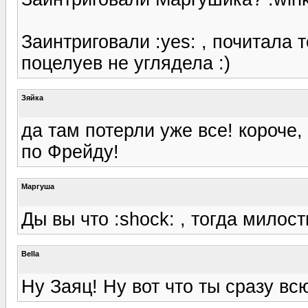
Заинтриговали :yes: , почитала 
поцелуев не углядела :)
Зяйка
да там потерли уже все! короче,
по Фрейду!
Маргуша
Ды вы что :shock: , тогда милост
Bella
Ну Заяц! Ну вот что ты сразу вс