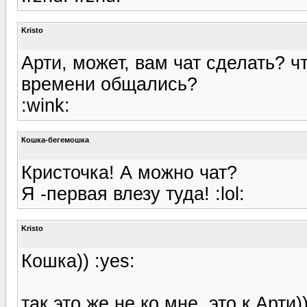
Kristo
Арти, может, вам чат сделать? 
времени общались?
:wink:
Кошка-бегемошка
Кристочка! А можно чат?
Я -первая влезу туда! :lol:
Kristo
Кошка)) :yes:
так это же не ко мне, это к Арти