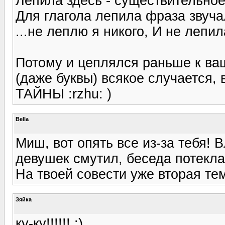
Лепила здесь - существительное,
Для глагола лепила фраза звуча
...не леплю я никого, И не лепила (
Потому и цеплялся раньше к ваш
(даже буквы) всякое случается
ТАЙНЫ :rzhu: )
Bella
Миш, вот опять все из-за тебя! 
девушек смутил, беседа потекла
На твоей совести уже вторая те
Зяйка
ку-ку!!!!!! :)