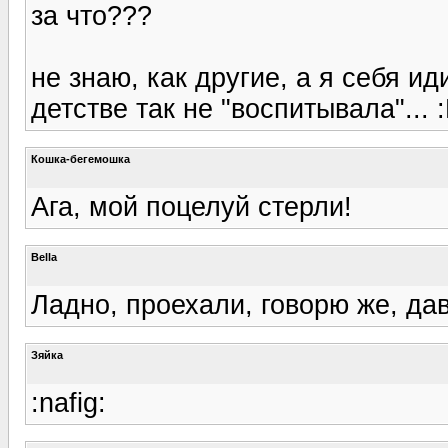
за что???
не знаю, как другие, а я себя и
детстве так не "воспитывала"... 
Кошка-бегемошка
Ага, мой поцелуй стерли!
Bella
Ладно, проехали, говорю же, да
Зяйка
:nafig: