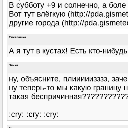
В субботу +9 и солнечно, а боле 
Вот тут влёгкую (http://pda.gism
другие города (http://pda.gismeteo
Светлашка
А я тут в кустах! Есть кто-нибуд
Зяйка
ну, объясните, плииииизззз, за
ну теперь-то мы какую границу 
такая беспричинная????????????
:cry: :cry: :cry: