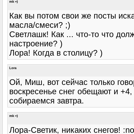
mk =)
Как вы потом свои же посты иска
масла/смеси? ;)
Светлашк! Как ... что-то что до
настроение? )
Лора! Когда в столицу? )
Lora
Ой, Миш, вот сейчас только говор
воскресенье снег обещают и +4, 
собираемся завтра.
mk =)
Лора-Светик, никаких снегов! :no: