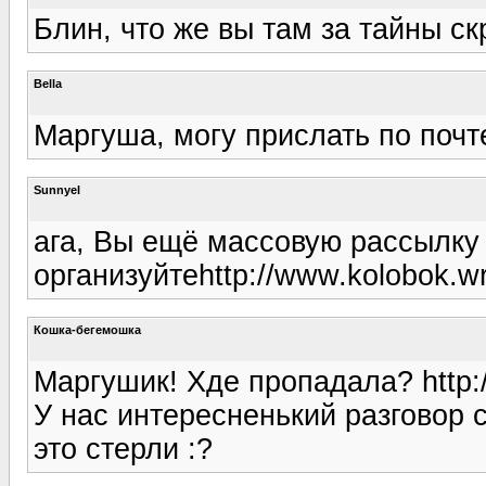
Блин, что же вы там за тайны скры
Bella
Маргуша, могу прислать по почте
Sunnyel
ага, Вы ещё массовую рассылку
организуйтеhttp://www.kolobok.wrg.
Кошка-бегемошка
Маргушик! Хде пропадала? http://
У нас интересненький разговор 
это стерли :?