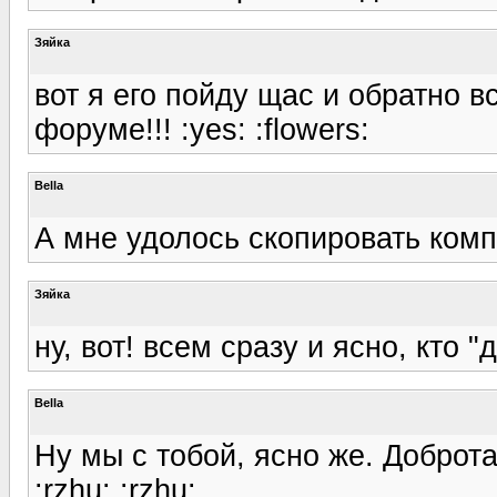
Зяйка
вот я его пойду щас и обратно 
форуме!!! :yes: :flowers:
Bella
А мне удолось скопировать комп
Зяйка
ну, вот! всем сразу и ясно, кто "
Bella
Ну мы с тобой, ясно же. Доброта
:rzhu: :rzhu: