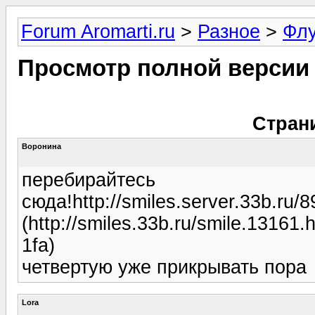
Forum Aromarti.ru
>
Разное
>
Фл
Просмотр полной версии
Стран
Воронина
перебирайтесь
сюда!http://smiles.server.33b.ru
(http://smiles.33b.ru/smile.131
1fa)
четвертую уже прикрывать пора
Lora