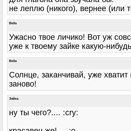
не леплю (никого), вернее (или т
Bella
Ужасно твое личико! Вот уж совс
уже к твоему зайке какую-нибудь
Bella
Солнце, заканчивай, уже хватит
заново!
Зяйка
ну ты чего?.... :cry:
красавец же!.... :o