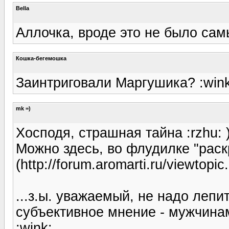
Bella
Аллочка, вроде это не было са
Кошка-бегемошка
Заинтриговали Маргушика? :wink
mk =)
Хосподя, страшная тайна :rzhu: )
Можно здесь, во флудилке "рас
(http://forum.aromarti.ru/viewtop
...з.ы. уважаемый, не надо лепи
субъективное мнение - мужчинам
:wink: