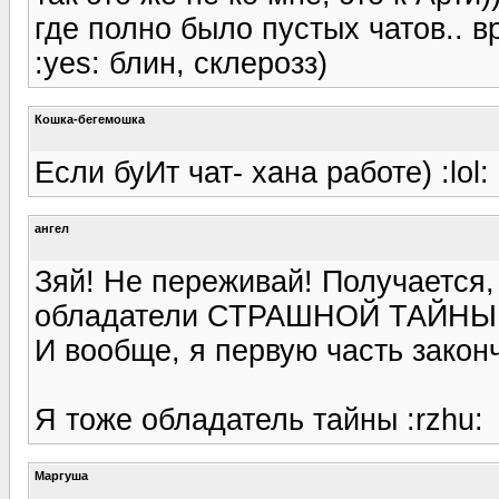
где полно было пустых чатов.. 
:yes: блин, склерозз)
Кошка-бегемошка
Если буИт чат- хана работе) :lol:
ангел
Зяй! Не переживай! Получается,
обладатели СТРАШНОЙ ТАЙНЫ
И вообще, я первую часть законч
Я тоже обладатель тайны :rzhu:
Маргуша