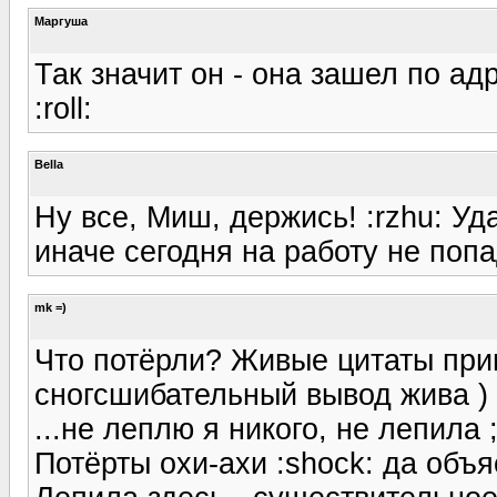
Маргуша
Так значит он - она зашел по адр
:roll:
Bella
Ну все, Миш, держись! :rzhu: Уд
иначе сегодня на работу не поп
mk =)
Что потёрли? Живые цитаты при
сногсшибательный вывод жива )
...не леплю я никого, не лепила ;
Потёрты охи-ахи :shock: да объя