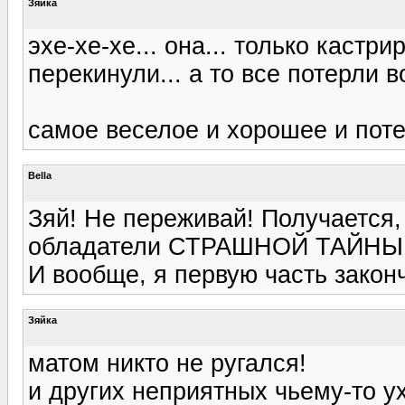
Зяйка
эхе-хе-хе... она... только кастри
перекинули... а то все потерли во
самое веселое и хорошее и поте
Bella
Зяй! Не переживай! Получается,
обладатели СТРАШНОЙ ТАЙНЫ
И вообще, я первую часть законч
Зяйка
матом никто не ругался!
и других неприятных чьему-то ух