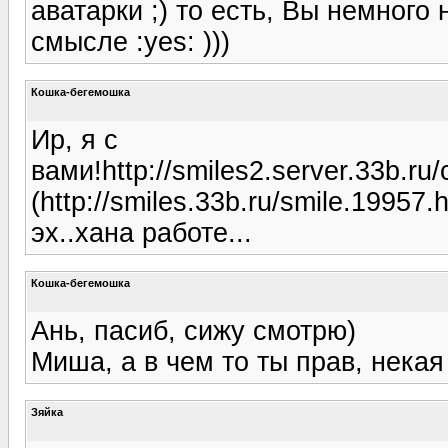
аватарки ;) то есть, Вы немного
смысле :yes: )))
Кошка-бегемошка
Ир, я с
вами!http://smiles2.server.33b.
(http://smiles.33b.ru/smile.19957.h
эх..хана работе...
Кошка-бегемошка
Ань, пасиб, сижу смотрю)
Миша, а в чем то ты прав, некая
Зяйка