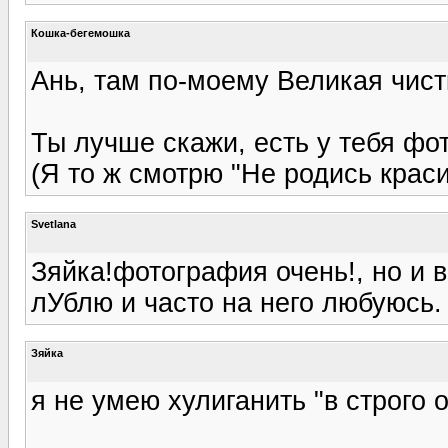
Кошка-бегемошка
Ань, там по-моему Великая чистк
Ты лучше скажи, есть у тебя ф
(Я то ж смотрю "Не родись красив
Svetlana
Зяйка!фотография очень!, но и в
лУблю и часто на него любуюсь. :
Зяйка
я не умею хулиганить "в строго 