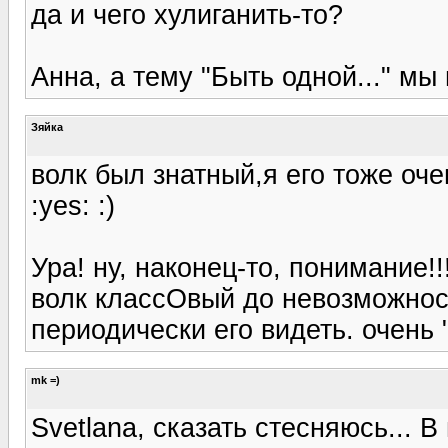
да и чего хулиганить-то?
Анна, а тему "Быть одной..." мы
Зяйка
волк был знатный,я его тоже оч
:yes: :)
Ура! ну, наконец-то, понимание!!!
волк классОвый до невозможности
периодически его видеть. очень "
mk =)
Svetlana, сказать стесняюсь... В