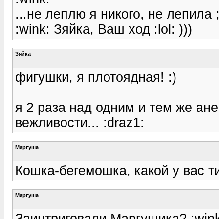
...не леплю я никого, не лепила
:wink: Зяйка, Ваш ход :lol: )))
Зяйка
фигушки, я плотоядная! :)
я 2 раза над одним и тем же ан
вежливости... :draz1:
Маргуша
Кошка-бегемошка, какой у вас т
Маргуша
Заинтриговали Маргушика? :wink