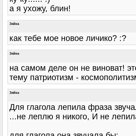
а я ухожу, блин!
Зяйка
как тебе мое новое личико? :?
Зяйка
на самом деле он не виноват! э
тему патриотизм - космополитизм..
Зяйка
Для глагола лепила фраза звуча
...не леплю я никого, И не лепила (
для глагола она звучала бы: