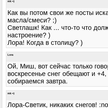
mk =)
Как вы потом свои же посты иска
масла/смеси? ;)
Светлашк! Как ... что-то что до
настроение? )
Лора! Когда в столицу? )
Lora
Ой, Миш, вот сейчас только говор
воскресенье снег обещают и +4, 
собираемся завтра.
mk =)
Лора-Светик, никаких снегов! :no: