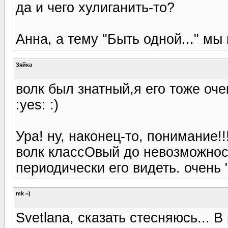
да и чего хулиганить-то?
Анна, а тему "Быть одной..." мы
Зяйка
волк был знатный,я его тоже оч
:yes: :)
Ура! ну, наконец-то, понимание!!!
волк классОвый до невозможности
периодически его видеть. очень "
mk =)
Svetlana, сказать стесняюсь... В