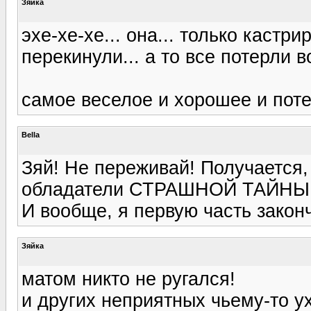
Зяйка
эхе-хе-хе... она... только кастри
перекинули... а то все потерли во
самое веселое и хорошее и поте
Bella
Зяй! Не переживай! Получается,
обладатели СТРАШНОЙ ТАЙНЫ
И вообще, я первую часть законч
Зяйка
матом никто не ругался!
и других неприятных чьему-то ух