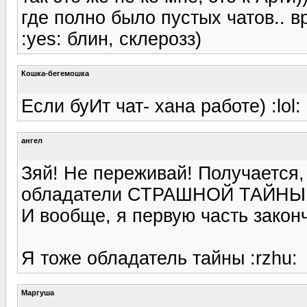
где полно было пустых чатов.. 
:yes: блин, склерозз)
Кошка-бегемошка
Если буИт чат- хана работе) :lol:
ангел
Зяй! Не переживай! Получается,
обладатели СТРАШНОЙ ТАЙНЫ
И вообще, я первую часть законч
Я тоже обладатель тайны :rzhu:
Маргуша