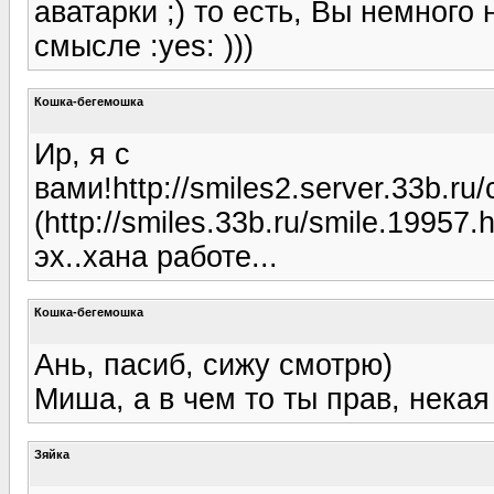
аватарки ;) то есть, Вы немного
смысле :yes: )))
Кошка-бегемошка
Ир, я с
вами!http://smiles2.server.33b.
(http://smiles.33b.ru/smile.19957.h
эх..хана работе...
Кошка-бегемошка
Ань, пасиб, сижу смотрю)
Миша, а в чем то ты прав, некая
Зяйка