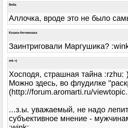
Bella
Аллочка, вроде это не было са
Кошка-бегемошка
Заинтриговали Маргушика? :wink
mk =)
Хосподя, страшная тайна :rzhu: )
Можно здесь, во флудилке "рас
(http://forum.aromarti.ru/viewtop
...з.ы. уважаемый, не надо лепи
субъективное мнение - мужчинам
:wink: