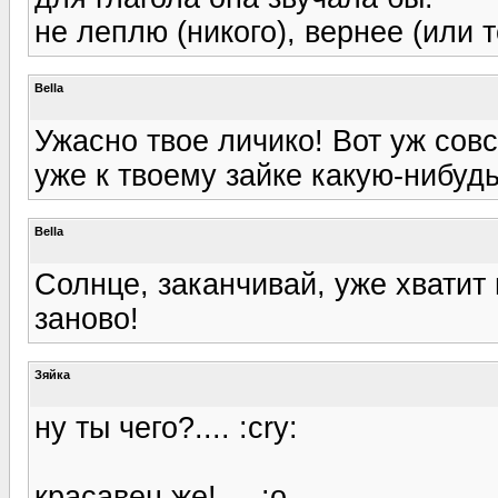
не леплю (никого), вернее (или т
Bella
Ужасно твое личико! Вот уж совс
уже к твоему зайке какую-нибудь
Bella
Солнце, заканчивай, уже хватит
заново!
Зяйка
ну ты чего?.... :cry:
красавец же!.... :o