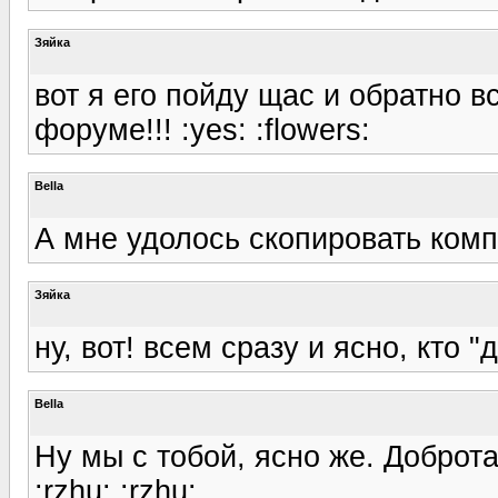
Зяйка
вот я его пойду щас и обратно 
форуме!!! :yes: :flowers:
Bella
А мне удолось скопировать комп
Зяйка
ну, вот! всем сразу и ясно, кто "
Bella
Ну мы с тобой, ясно же. Доброта
:rzhu: :rzhu: