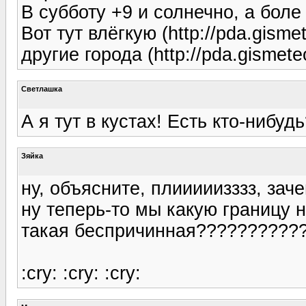
В субботу +9 и солнечно, а боле 
Вот тут влёгкую (http://pda.gism
другие города (http://pda.gismeteo
Светлашка
А я тут в кустах! Есть кто-нибуд
Зяйка
ну, объясните, плииииизззз, за
ну теперь-то мы какую границу 
такая беспричинная????????????
:cry: :cry: :cry: