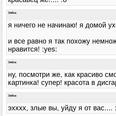
Зяйка
я ничего не начинаю! я домой ух
и все равно я так похожу немнож
нравится! :yes:
Зяйка
ну, посмотри же, как красиво смо
картинка! супер! красота в дисга
Зяйка
эхххх, злые вы, уйду я от вас.... 