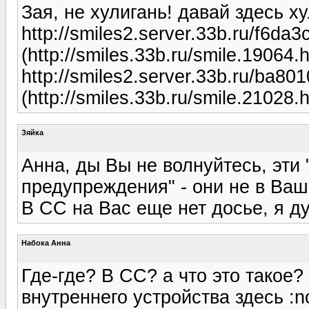
Зая, не хулигань! давай здесь хул
http://smiles2.server.33b.ru/f6d
(http://smiles.33b.ru/smile.19064.h
http://smiles2.server.33b.ru/ba
(http://smiles.33b.ru/smile.21028.h
Зяйка
Анна, ды Вы не волнуйтесь, эти
предупреждения" - они не в Ваш 
В СС на Вас еще нет досье, я ду
Набока Анна
Где-где? В СС? а что это такое
внутреннего устройства здесь :no