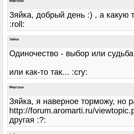
Маргуша
Зяйка, добрый день :) , а какую 
:roll:
Зяйка
Одиночество - выбор или судьба
или как-то так... :cry:
Маргуша
Зяйка, я наверное торможу, но ра
http://forum.aromarti.ru/viewtopi
другая :?: