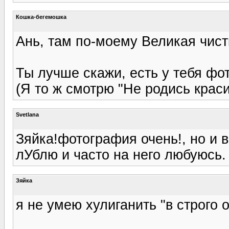
Кошка-бегемошка
Ань, там по-моему Великая чистк
Ты лучше скажи, есть у тебя ф
(Я то ж смотрю "Не родись красив
Svetlana
Зяйка!фотография очень!, но и в
лУблю и часто на него любуюсь. :
Зяйка
я не умею хулиганить "в строго 