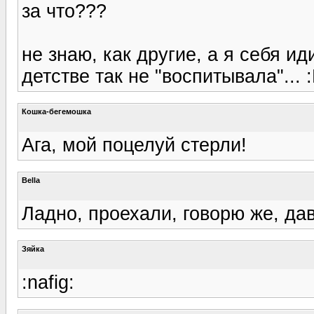
за что???
не знаю, как другие, а я себя и
детстве так не "воспитывала"... 
Кошка-бегемошка
Ага, мой поцелуй стерли!
Bella
Ладно, проехали, говорю же, да
Зяйка
:nafig: