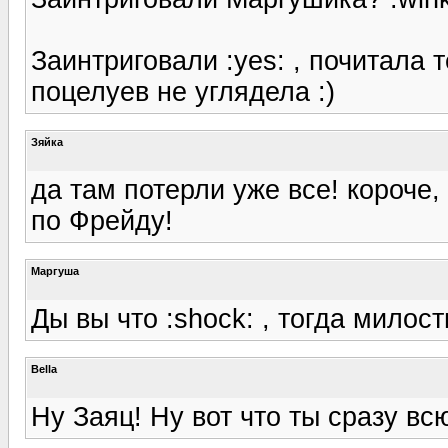
Заинтриговали :yes: , почитала 
поцелуев не углядела :)
Зяйка
да там потерли уже все! короче,
по Фрейду!
Маргуша
Ды вы что :shock: , тогда милост
Bella
Ну Заяц! Ну вот что ты сразу вс