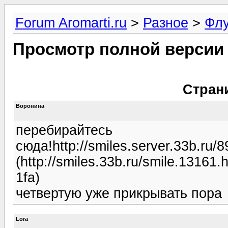
Forum Aromarti.ru
>
Разное
>
Фл
Просмотр полной версии
Стран
Воронина
перебирайтесь
сюда!http://smiles.server.33b.ru
(http://smiles.33b.ru/smile.131
1fa)
четвертую уже прикрывать пора
Lora