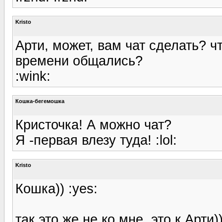
Kristo
Арти, может, вам чат сделать? 
времени общались?
:wink:
Кошка-бегемошка
Кристочка! А можно чат?
Я -первая влезу туда! :lol:
Kristo
Кошка)) :yes:
так это же не ко мне, это к Арти