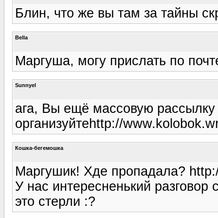
Блин, что же вы там за тайны скры
Bella
Маргуша, могу прислать по почте
Sunnyel
ага, Вы ещё массовую рассылку
организуйтеhttp://www.kolobok.wrg.
Кошка-бегемошка
Маргушик! Хде пропадала? http://
У нас интересненький разговор 
это стерли :?