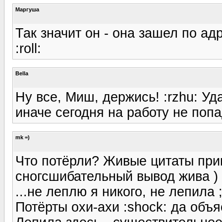
Маргуша
Так значит он - она зашел по адр
:roll:
Bella
Ну все, Миш, держись! :rzhu: Уд
иначе сегодня на работу не поп
mk =)
Что потёрли? Живые цитаты при
сногсшибательный вывод жива )
...не леплю я никого, не лепила ;
Потёрты охи-ахи :shock: да объя