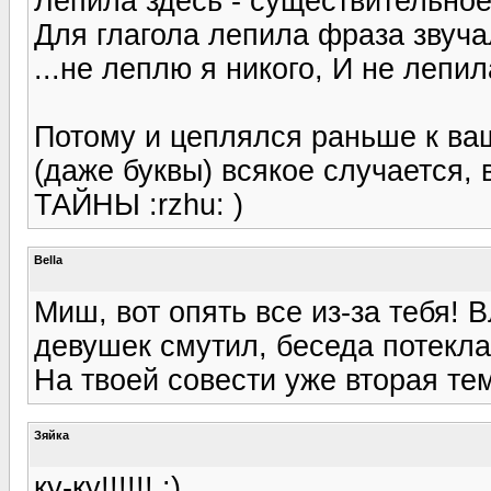
Лепила здесь - существительное,
Для глагола лепила фраза звуча
...не леплю я никого, И не лепила (
Потому и цеплялся раньше к ваш
(даже буквы) всякое случается
ТАЙНЫ :rzhu: )
Bella
Миш, вот опять все из-за тебя! 
девушек смутил, беседа потекла
На твоей совести уже вторая те
Зяйка
ку-ку!!!!!! :)