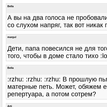
Bella
А вы на два голоса не пробовал
со слухом напряг, так вот никак
margul
Дети, папа повесился не для тог
того, чтобы в доме стало тихо :lo
Bella
:rzhu: :rzhu: :rzhu: В прошлую 
матерные петь. Может, обяжем е
репертуара, а потом сотрем?
Arti