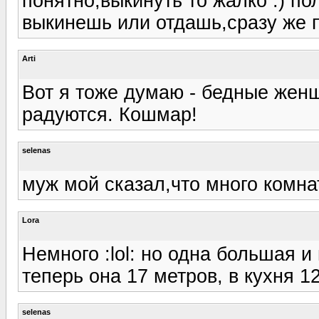
понятно,выкинуть то жалко :) по
выкинешь или отдашь,сразу же по
Arti
Вот я тоже думаю - бедные женщ
радуются. Кошмар!
selenas
муж мой сказал,что много комна
Lora
Немного :lol: но одна большая и
теперь она 17 метров, в кухня 12,
selenas