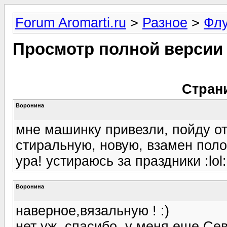
Forum Aromarti.ru
>
Разное
>
Фл
Просмотр полной версии
Стран
Воронина
мне машинку привезли, пойду о
стиральную, новую, взамен поло
ура! устираюсь за праздники :lol:
Воронина
наверное,вязальную ! :)
нет уж, спасибо, у меня еще Се