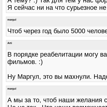
А тему? :) Так для тем у нас фор
Я сейчас ни на что сурьезное не
margul
Чтоб через год было 5000 человек
Arti
В порядке реабелитации могу ва
фильмов. :)
Ну Маргул, это вы махнули. Надо
margul
А мы за то, чтоб наши желания 