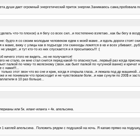
лета души дает огромный энергетический приток энергии.Занимаюсь сама,пробовала по
сделать что-то плохое) а я бегу со всех сил...и постепенно взлетаю...как бы бегу в воз
 мне: будто я со своим молодым человеком едем к моей маме...и вдоль дороги стоят скин
я к маме, вижу с улицы как в подъезде эти скинхеды ломятся в кв и всех убивают...руб
е увидят...и тут кто-то из них спускается и я просыпаюсь!!! :(
б ничего этого не видеть...но не получается!
к его не стало, он мне стал снится перед какой-то опасностью...первый раз когда присни
бьет палкой по чему-то железному (звон..как бьют палкой по чугунной ванне) и кричат
с нами!!!...
лько этот звон что во сне и крик, когда я открыла глаза...я лежала под др машиной...
оке и не понимали что происходит и не чувствовали боли...и нам сунули по 200$ и зас
аплатили в 10 раз больше...
лерианы или 5к. иланг-иланга + 4к. апельсина.
1 каплей апельсина . Положить рядом с подушкой на ночь. Я капаю прямо на подушку