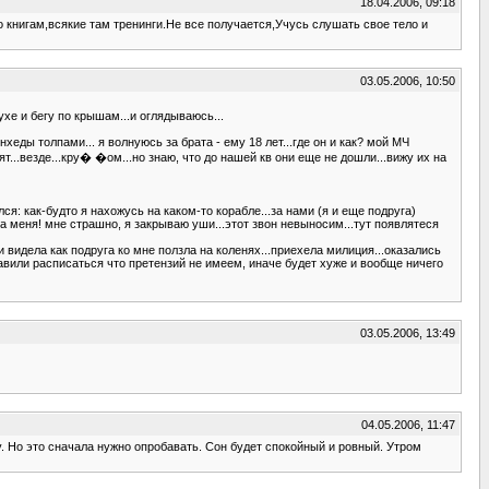
18.04.2006, 09:18
 книгам,всякие там тренинги.Не все получается,Учусь слушать свое тело и
03.05.2006, 10:50
духе и бегу по крышам...и оглядываюсь...
хеды толпами... я волнуюсь за брата - ему 18 лет...где он и как? мой МЧ
ят...везде...кру� �ом...но знаю, что до нашей кв они еще не дошли...вижу их на
лся: как-будто я нахожусь на каком-то корабле...за нами (я и еще подруга)
 на меня! мне страшно, я закрываю уши...этот звон невыносим...тут появлятеся
и видела как подруга ко мне ползла на коленях...приехела милиция...оказались
тавили расписаться что претензий не имеем, иначе будет хуже и вообще ничего
03.05.2006, 13:49
04.05.2006, 11:47
. Но это сначала нужно опробавать. Сон будет спокойный и ровный. Утром