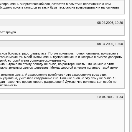
ира, очень энергетический сон, остается в памяти и невозможно о нем
обходимо понять смысл,а то так и будет всю жизнь возвращаться и напоминать
08.04.2006, 10:26
вет траура.
08.04.2006, 10:50
х снов боялась, расстраивалась. Потом привыкла, точно понимала, примерно в
которые моменты моей жизни, очень мучавшие меня и которые я смогла доверить
дний, который меня успокоил окончательно.
ама. Страха по этому поводу не было, но растерянность. Что же мне с этим
ярким зеленым цветом деревьев. Между дорогой и лесом поляна с такой ярко-
зеленого цвета. А захоронение покойного - это захоронение всех этих
нь удивлена, учитывая содержание сна. Больше снов на эту тему не было. Я
идит такое, что просит своего разрешения? Думаю, что волноваться особо не
 истинность.
08.04.2006, 11:34