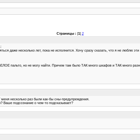
Страницы :
[
1
]
2
:
ться даже несколько лет, пока не исполнится. Хочу сразу сказать, что я не люблю эти
БЕЛОЕ пальто, но не могу найти. Причем там было ТАК много шкафов и ТАК много разной
 меня несколько раз были как-бы сны-предупреждения.
до? Ваше подсознание о чем-то подсказывает?