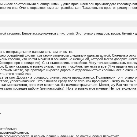
 числе со странными сновидениями. Дочке приснился сон про молодого красавца вамп
яснение сна. Очень серьезно помогает разобраться. Такие сны не просто приходят,не
угой стороны. Белое ассоциируется с чистотой. Это только у индусов, вроде, белый - ц
изнь возвращаться и напоминать нам о чем-то.
 многосерийный фильм, где серии логически следовали одна за другой. Сначала я эти
 Очень хорошо, что на тот момент я общалась с женщиной, которой могла доверить не
ий вопрос про сновидения). Сны становились спокойнее. Могу только рассказать после
Кстати сказать, я только знала. что этот покойник там есть и все. Я не видела его с
в таком месте, где проходит широкая дорога, в отдалении стоит хвойный лес с очень 
ить этого покойника.
т сон. Дорога - это хорошо, значит, жизнь продолжается. Позитивно и то, что много 
етлое, успокаивающее. Это я поняла сразу после того, как проснулась, чему была оче
, как мне кажется, организм может как-бы самонастраиваться. Может, и у Вас что-то с
ие само проведет работу (или настройку). Но это только мое мнение. Не претендую на
:
 стабильно.
идоров-лабиринтов.
а огромного роста, в черном плаще и длинных, до локтей, белых перчатках.