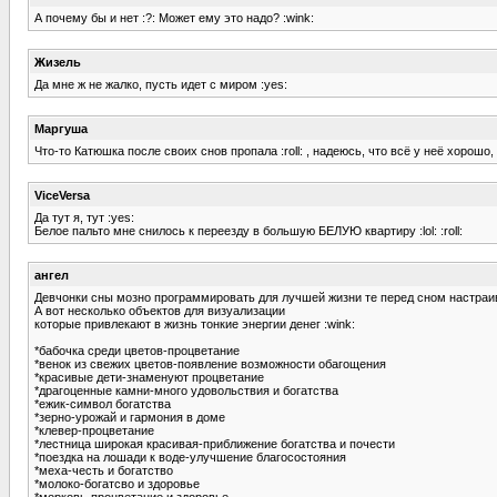
А почему бы и нет :?: Может ему это надо? :wink:
Жизель
Да мне ж не жалко, пусть идет с миром :yes:
Маргуша
Что-то Катюшка после своих снов пропала :roll: , надеюсь, что всё у неё хорошо,
ViceVersa
Да тут я, тут :yes:
Белое пальто мне снилось к переезду в большую БЕЛУЮ квартиру :lol: :roll:
ангел
Девчонки сны мозно программировать для лучшей жизни те перед сном настраи
А вот несколько объектов для визуализации
которые привлекают в жизнь тонкие энергии денег :wink:
*бабочка среди цветов-процветание
*венок из свежих цветов-появление возможности обагощения
*красивые дети-знаменуют процветание
*драгоценные камни-много удовольствия и богатства
*ежик-символ богатства
*зерно-урожай и гармония в доме
*клевер-процветание
*лестница широкая красивая-приближение богатства и почести
*поездка на лошади к воде-улучшение благосостояния
*меха-честь и богатство
*молоко-богатсво и здоровье
*морковь-процветание и здоровье