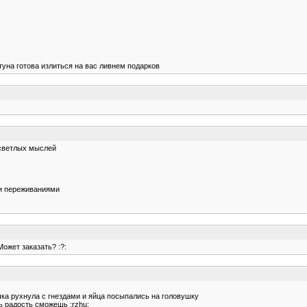
ртуна готова излиться на вас ливнем подарков
 светлых мыслей
ми переживаниями
ожет заказать? :?:
чка рухнула с гнездами и яйца посыпались на головушку
ь радость сможешь :rzhu: