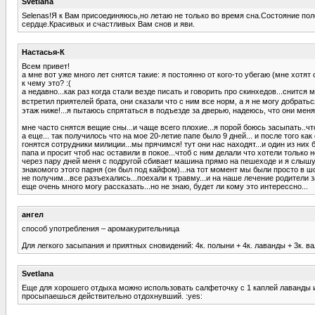
Svetlana
Selenas!Я к Вам присоединяюсь,но летаю не только во время сна.Состояние по
сердце.Красивых и счастливых Вам снов и яви.
Настасья-К
Всем привет!
а мне вот уже много лет снятся такие: я постоянно от кого-то убегаю (мне хотят 
к чему это? :(
а недавно...как раз когда стали везде писать и говорить про скинхедов...снится
встретил приятелей брата, они сказали что с ним все норм, а я не могу добратьс
этаж ниже!...я пытаюсь спрятаться в подъезде за дверью, надеюсь, что они меня н
мне часто снятся вещие сны...и чаще всего плохие...я порой боюсь засыпать..что
а еще... так получилось что на мое 20-летие папе было 9 дней... и после того ка
гонятся сотрудники милиции...мы прячимся! тут они нас находят...и один из них 
папа и просит чтоб нас оставили в покое...чтоб с ним делали что хотели только не 
через пару дней меня с подругой сбивает машина прямо на пешеходе и я слышу то
знакомого этого парня (он был под кайфом)...на тот момент мы были просто в ш
не получим...все разъехались...поехали к травму...и на наше лечение родители з
еще очень много могу рассказать...но не знаю, будет ли кому это интерессно...
ангел
способ употребления – аромакурительница
Для легкого засыпания и приятных сновидений: 4к. полыни + 4к. лаванды + 3к. ва
Svetlana
Еще для хорошего отдыха можно использовать салфеточку с 1 каплей лаванды и 
просыпаешься действительно отдохнувший. :yes: