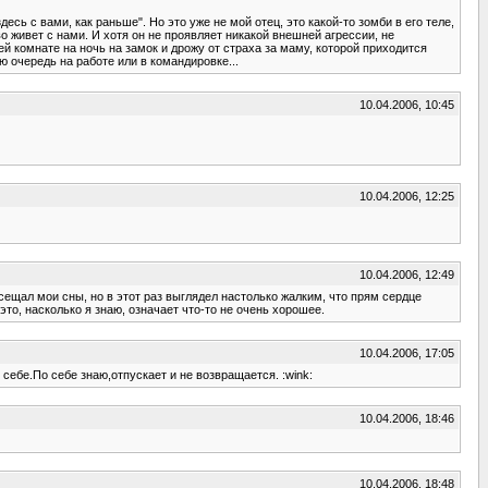
есь с вами, как раньше". Но это уже не мой отец, это какой-то зомби в его теле,
 живет с нами. И хотя он не проявляет никакой внешней агрессии, не
 комнате на ночь на замок и дрожу от страха за маму, которой приходится
ю очередь на работе или в командировке...
10.04.2006, 10:45
10.04.2006, 12:25
10.04.2006, 12:49
сещал мои сны, но в этот раз выглядел настолько жалким, что прям сердце
то, насколько я знаю, означает что-то не очень хорошее.
10.04.2006, 17:05
себе.По себе знаю,отпускает и не возвращается. :wink:
10.04.2006, 18:46
10.04.2006, 18:48