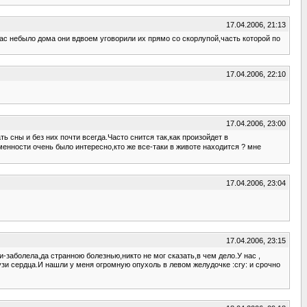
17.04.2006, 21:13
нас небыло дома они вдвоем уговорили их прямо со скорлупой,часть которой по
17.04.2006, 22:10
17.04.2006, 23:00
 сны и без них почти всегда.Часто снится так,как произойдет в
енности очень было интересно,кто же все-таки в животе находится ? мне
17.04.2006, 23:04
17.04.2006, 23:15
и-заболела,да странною болезнью,никто не мог сказать,в чем дело.У нас ,
узи сердца.И нашли у меня огромную опухоль в левом желудочке :cry: и срочно