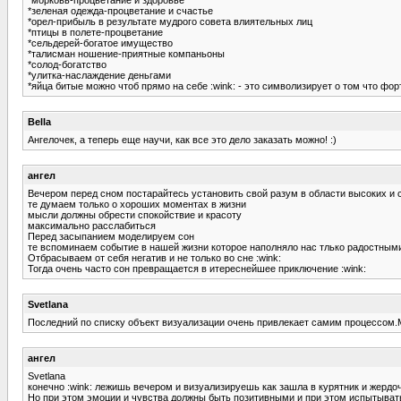
*зеленая одежда-процветание и счастье
*орел-прибыль в результате мудрого совета влиятельных лиц
*птицы в полете-процветание
*сельдерей-богатое имущество
*талисман ношение-приятные компаньоны
*солод-богатство
*улитка-наслаждение деньгами
*яйца битые можно чтоб прямо на себе :wink: - это символизирует о том что фо
Bella
Ангелочек, а теперь еще научи, как все это дело заказать можно! :)
ангел
Вечером перед сном постарайтесь установить свой разум в области высоких и
те думаем только о хороших моментах в жизни
мысли должны обрести спокойствие и красоту
максимально расслабиться
Перед засыпанием моделируем сон
те вспоминаем событие в нашей жизни которое наполняло нас тлько радостны
Отбрасываем от себя негатив и не только во сне :wink:
Тогда очень часто сон превращается в итереснейшее приключение :wink:
Svetlana
Последний по списку объект визуализации очень привлекает самим процессом.М
ангел
Svetlana
конечно :wink: лежишь вечером и визуализируешь как зашла в курятник и жердо
Но при этом эмоции и чувства должны быть позитивными и при этом испытыват