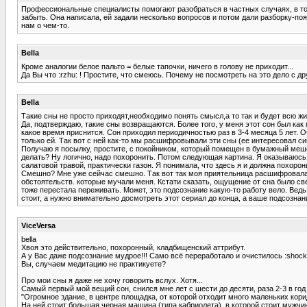
Профессиональные специалисты помогают разобраться в частных случаях, в том
забыть. Она написала, ей задали несколько вопросов и потом дали разборку-по
нам о чем-то.
Bella
Кроме аналогии белое пальто = белые тапочки, ничего в голову не приходит...
Да Вы что :rzhu: ! Простите, что смеюсь. Почему не посмотреть на это дело с др
Bella
Такие сны не просто приходят,необходимо понять смысл,а то так и будет всю ж
Да, подтверждаю, такие сны возвращаются. Более того, у меня этот сон был как
какое время приснится. Сон приходил периодичностью раз в 3-4 месяца 5 лет.
только ей. Так вот с ней как-то мы расшифровывали эти сны (ее интересовал с
Получаю я посылку, простите, с покойником, который помещен в бумажный мешок. 
делать? Ну логично, надо похоронить. Потом следующая картина. Я оказываюсь 
салатовой травой, практически газон. Я понимала, что здесь я и должна похорон
Смешно? Мне уже сейчас смешно. Так вот так моя приятельница расшифровала это
обстоятельств. которые мучали меня. Кстати сказать, ощущение от сна было св
тоже перестала переживать. Может, это подсознание какую-то работу вело. Ведь
стоит, а нужно внимательно досмотреть этот сериал до конца, а ваше подсознан
ViceVersa
bella
Хвоя это действительно, похоронный, кладбищенский аттрибут.
А у Вас даже подсознание мудрое!!! Само всё переработало и очистилось :shock
Вы, случаем медитацию не практикуете?
Про мои сны я даже не хочу говорить вслух. Хотя...
Самый первый мой вещий сон, снился мне лет с шести до десяти, раза 2-3 в год
"Огромное здание, в центре площадка, от которой отходит много маленьких кор
На ней стоит большая черная машина (типа кабриолета), в которой стоит мужчин