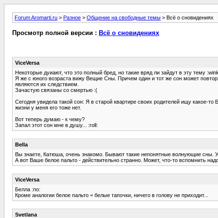
Forum Aromarti.ru
>
Разное
>
Общение на свободные темы
> Всё о сновидениях
Просмотр полной версии :
Всё о сновидениях
ViceVersa
Некоторые дуиают, что это полный бред, но такие вряд ли зайдут в эту тему :wink
Я же с юного возраста вижу Вещие Сны. Причем один и тот же сон может повторя
являются их следствием.
Зачастую связаны со смертью :(
Сегодня увидела такой сон: Я в старой квартире своих родителей ищу какое-то 
жизни у меня его тоже нет.
Вот теперь думаю - к чему?
Запал этот сон мне в душу... :roll:
Bella
Вы знаете, Катюша, очень знакомо. Бывают такие непонятные волнующие сны. У
А вот Ваше белое пальто - действительно странно. Может, что-то вспомнить на
ViceVersa
Белла :no:
Кроме аналогии белое пальто = белые тапочки, ничего в голову не приходит...
Svetlana