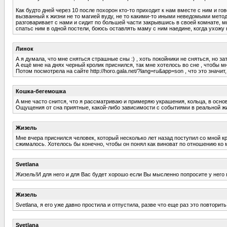
Как будто дней через 10 после похорон кто-то приходит к нам вместе с ним и гов
вызванный к жизни не то магией вуду, не то какими-то иными неведомыми метод
разговаривает с нами и сидит по большей части закрывшись в своей комнате, м
спатьс ним в одной постели, боюсь оставлять маму с ним наедине, когда ухожу 
Линок
А я думала, что мне сняться страшные сны :) , хоть покойники не сняться, но за
А ещё мне на днях черный кролик приснился, так мне хотелось во сне , чтобы мн
Потом посмотрела на сайте http://horo.gala.net/?lang=ru&app=son , что это значит
Кошка-бегемошка
А мне часто снится, что я рассматриваю и примеряю украшения, кольца, в осно
Ощущения от сна приятные, какой-либо зависимости с событиями в реальной жизн
Жизель
Мне вчера приснился человек, который несколько лет назад поступил со мной к
сжималось. Хотелось бы конечно, чтобы он понял как виноват по отношению ко м
Svetlana
Жизель!И для него и для Вас будет хорошо если Вы мысленно попросите у него п
Жизель
Svetlana, я его уже давно простила и отпустила, разве что еще раз это повторить :
Svetlana