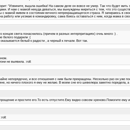
орит: "Извините, вышла ошибка! На самом деле он вовсе не умер. Так что будет жить зд
ами. И нам с мамой некуда деваться, мы вынуждены мириться с тем, что это существо
ы с мамой живем в состоянии вечного непрекращающегося страха. Я запираюсь в своей
на работу или уезжаю в командировку, сама боюсь оставаться с ним, когда мама в сво
то концов света понаснилось (причем в разных интерпритациях) очнь много :) .
е белого подарили :(
, оказывается белый к радости , а черный к печали. Вот так.
вном.
и не выявила. :roll:
райне непорядочно, и все отношения с ним были прекращены. Несколько раз он уже по
не, но ничего плохого я ему не желаю. В моем сне его шевелюра заметно поредела, а э
рощение и простите его.То есть отпустите.Ему видно совсем хреново.Помогите ему и 
roll: