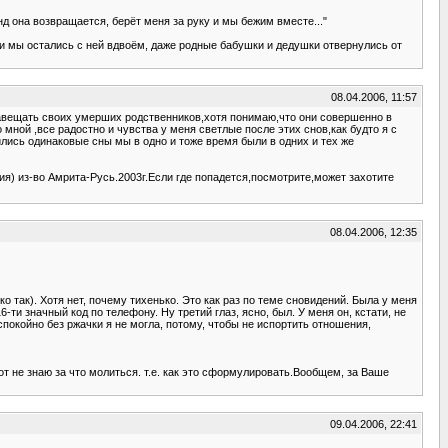
д она возвращается, берёт меня за руку и мы бежим вместе..."
а и мы остались с ней вдвоём, даже родные бабушки и дедушки отвернулись от
08.04.2006, 11:57
авещать своих умерших родственников,хотя понимаю,что они совершенно в
мной ,все радостно и чувства у меня светлые после этих снов,как будто я с
ились одинаковые сны мы в одно и тоже время были в одних и тех же
я) из-во Амрита-Русь.2003г.Если где попадется,посмотрите,может захотите
08.04.2006, 12:35
ко так). Хотя нет, почему тихенько. Это как раз по теме сновидений. Была у меня
и значный код по телефону. Ну третий глаз, ясно, был. У меня он, кстати, не
спокойно без ржачки я не могла, потому, чтобы не испортить отношения,
Вот не знаю за что молиться. т.е. как это сформулировать.Вообщем, за Ваше
09.04.2006, 22:41