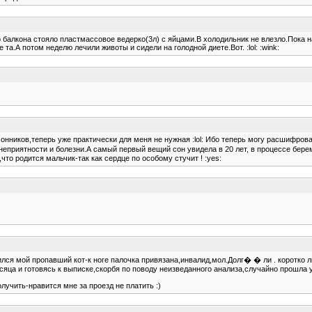
о балкона стояло пластмассовое ведерко(3л) с яйцами.В холодильник не влезло.Пока 
а.А потом неделю лечили животы и сидели на голодной диете.Вот. :lol: :wink:
ников,теперь уже практически для меня не нужная :lol: Ибо теперь могу расшифровать
еприятности и болезни.А самый первый вещий сон увидела в 20 лет, в процессе берем
то родится мальчик-так как сердце по особому стучит ! :yes:
снился мой пропавший кот-к ноге палочка привязана,инвалид,мол.Долг� � ли . коротко л
сяца и готовясь к выписке,скорбя по поводу неизведанного анализа,случайно прошла 
олучить-нравится мне за проезд не платить :)