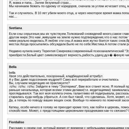
Я, мама и папа... Затем безумный страх...
Мы начинаем бежать по одному от коридоров, сначала за углом исчезает отец, м
Так и случилось. В 10 лет убили моего отца, а через некоторое время мама поп
нас...
Svetlana
Если сны серьезные,мы их чувствуем.Толкований сновидений много,самое гла
другом мире.Это нам ,живущим на земле нужно подтверждение,что о нас потом т
ними реально виделась.Я люблю эти сны.А мама моя жутко боится таких снов.Вр
местах.Когда просыпались обсуждали.Было не по себе.Мистика.А потом стали ра
Недавно купила книгу Терентия Смирнова:современный психоаналитический "Эзо
приобрести.Белый цвет символизирует верность,рабость,удачу,дух� �вную чист
Bella
bella
Хвоя это действительно, похоронный, кладбищенский аттрибут.
А у Вас даже подсознание мудрое!!! Само всё переработало и очистилось
Вы, случаем медитацию не практикуете?
:rzhu: :rzhu: :rzhu: Зайдите в тему "Эзотерика", Вам все станет ясно. Я полный
раньше начальница, которая всеми этими делами(т.е. медитациями) занималась. 
проглядывался. Так вот моя коллега очень талантливо ей подигрывала, рассказы
старалась куда-нибудь убраться. А сон был такой, что сделаешь. Хотя, может, с
Да, а теперь по поводу ваших вещих снов. Вообще-то немного по ложечкой засос
Катюш, особо ничего в голову не приходит кроме того, как пойти в церковь, пом
спокойствие. Может, с предстоящими церковными праздниками как-то связано? Ве
Fiordaliso
Расскажу о своем сне, который время от времени с небольшими вариациями сни