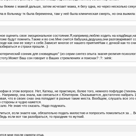
ы бежим с мамой дальше, затем исчезает мама, я бегу одна, но через несколько секун
ала в больницу тк была беременна, там у неё была клиническая смерть, но она выжил
вное оценить свое эмоциональное состояние.Я,например,люблю ходить на кладбище,н
оже будут помнить.Также и во сне.Мне снится бабушка,дедушка,они разговаривают со 
оде как они ее зовут к себе.Зависит многое от нашего приятияНам с дочкой как-то сн
збираться и страхи прошли. :)
терический сонник для сновидящих" (из серии синтез опыта :магия-религия-психологи
оту.Может Ваш сон говорит о Ваших стремлениях и поисках? :?: :wink:
 профан в этом вопросе. Нет, Катюш, не практикую, более того, немного пофлудю (тихень
Например, она знала, как связаться с Юпитером. Оказывается, достаточно набрать 16-т
вая, что в своих снах она попадает в разные такие места. Вообщем, слушать все это 
о стороны и чудно кажется.
ало. Не знаю что сказать. Надо подумать.
олиться, если знаете как, обязательно подать милостню и попросить помолиться за ... 
дь если вот так разобраться, то праздник-то жуткий.
тся мне после смерти отца.