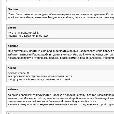
Svetlana
У нас была такая история:две собаки -овчарка и колли остались однидома.Окол
всей комнате была размазана.Морды все в яйцах,шерсить слиплась.Картина еще т
ангел
ну это им полезно :wink:
правда не в таких количествах
selenas
мне снятся сны цветные и по большей частью вещие.Скопилась у меня партия сон
действительности.Происход� �т довольно-таки быстро ! Конечно,чаще снятся н
показали девочку с кудрявыми белыми волосиками ! а врачи наперебой уверяли,ч
ангел
selenas класс !!!
мы просто не всегда со своим организмом на ты
а надо учиться быть к нему внимательнее :wink:
selenas
да само собой как-то получается. :shock: я порой и не хочу! вот год назаж при
конечно, не Москва,но обследовали,как могли.И проболтавшись в больнице 2 ме
оперировали в нашей местной больничке! слава богу,все обошлось!
а котик к чему приснился-дали мне инвалидность,вот ! хочу еще на второй год п