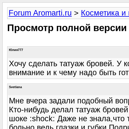
Forum Aromarti.ru
>
Косметика и
Просмотр полной версии
Юлия777
Хочу сделать татуаж бровей. У к
внимание и к чему надо быть го
Svetlana
Мне вчера задали подобный воп
Кто-нибудь делал татуаж бровей
шоке :shock: Даже не знала,что т
больно,ведь глазки и губки.Под