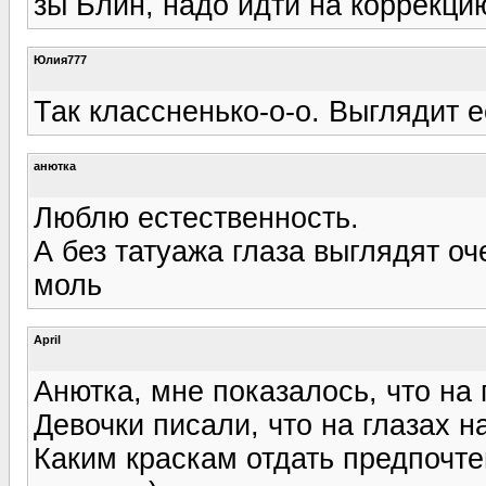
зы Блин, надо идти на коррекци
Юлия777
Так классненько-о-о. Выглядит е
анютка
Люблю естественность.
А без татуажа глаза выглядят о
моль
April
Анютка, мне показалось, что на 
Девочки писали, что на глазах на
Каким краскам отдать предпочте