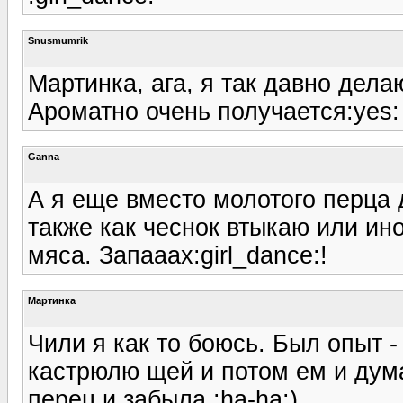
Snusmumrik
Мартинка, ага, я так давно делаю
Ароматно очень получается:yes:
Ganna
А я еще вместо молотого перца 
также как чеснок втыкаю или ин
мяса. Запааах:girl_dance:!
Мартинка
Чили я как то боюсь. Был опыт -
кастрюлю щей и потом ем и думаю
перец и забыла :ha-ha:)