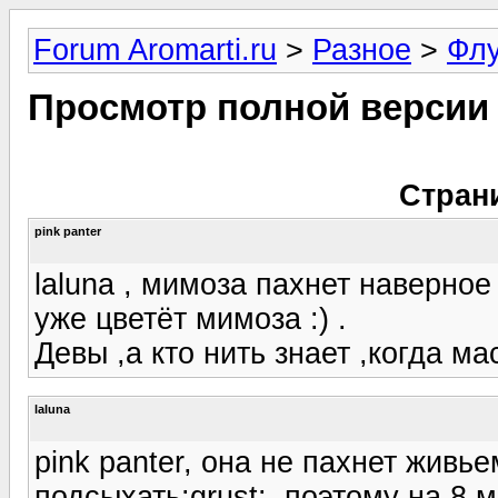
Forum Aromarti.ru
>
Разное
>
Фл
Просмотр полной версии
Стран
pink panter
laluna , мимоза пахнет наверное 
уже цветёт мимоза :) .
Девы ,а кто нить знает ,когда м
laluna
pink panter, она не пахнет живье
подсыхать:grust:, поэтому на 8 м