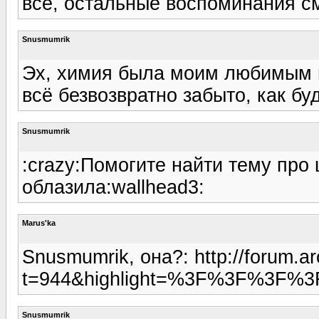
все, остальные воспоминания с
Snusmumrik
Эх, химия была моим любимым 
всё безвозвратно забыто, как бу
Snusmumrik
:crazy:Помогите найти тему про
облазила:wallhead3:
Marus'ka
Snusmumrik, она?: http://forum.a
t=944&highlight=%3F%3F%3F%
Snusmumrik