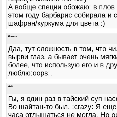
А вобще специи обожаю: в плов 
этом году барбарис собирала и с
шафран/куркума для цвета :)
Ganna
Даа, тут сложность в том, что ч
вырви глаз, а бывает очень мягк
более, что использую его и в др
люблю:oops:.
Arti
Гы, я один раз в тайский суп на
Во шайтан-то был. :crazy: Я ещ
часа отдышаться не могла. Но о