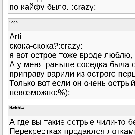
по кайфу было. :crazy:
Sogo
Arti
скока-скока?:crazy:
я вот острое тоже вроде люблю, н
А у меня раньше соседка была 
приправу варили из острого перца
Только вот если он очень острый
невозможно:%):
Marishka
А где вы такие острые чили-то б
Перекрестках продаются лотками