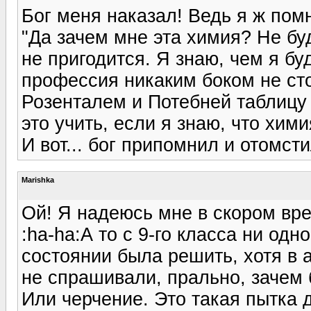
Бог меня наказал! Ведь я ж пом
"Да зачем мне эта химия? Не буд
не пригодится. Я знаю, чем я б
профессия никаким боком не ст
Розенталем и Потебней таблицу
это учить, если я знаю, что хим
И вот... бог припомнил и отомсти
Marishka
Ой! Я надеюсь мне в скором вр
:ha-ha:А то с 9-го класса ни одн
состоянии была решить, хотя в а
не спрашивали, прально, зачем 
Или черчение. Это такая пытка 