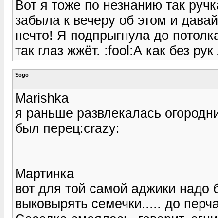
Вот я тоже по незнанию так ручк
забыла к вечеру об этом и дава
нечто! Я подпрыгнула до потолк
так глаз жжёт. :fool:А как без р
Sogo
Marishka
я раньше развлекалась огородни
был перец:crazy:
Мартинка
вот для той самой аджики надо б
выковырять семечки..... до перча