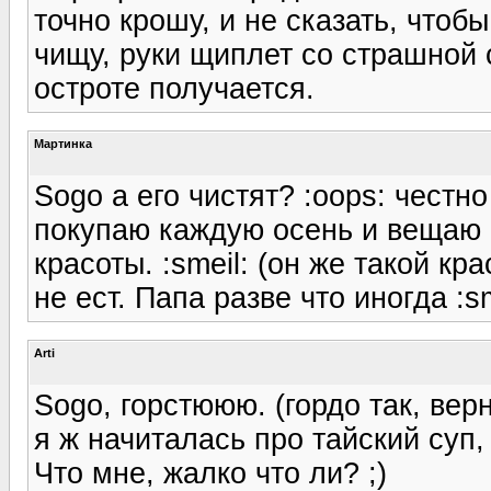
точно крошу, и не сказать, чтоб
чищу, руки щиплет со страшной
остроте получается.
Мартинка
Sogo а его чистят? :oops: честн
покупаю каждую осень и вещаю 
красоты. :smeil: (он же такой кр
не ест. Папа разве что иногда :sm
Arti
Sogo, горстююю. (гордо так, верн
я ж начиталась про тайский суп,
Что мне, жалко что ли? ;)