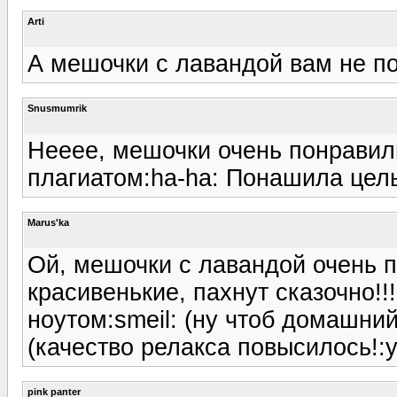
Arti
А мешочки с лавандой вам не по
Snusmumrik
Нееее, мешочки очень понравили
плагиатом:ha-ha: Понашила цель
Marus'ka
Ой, мешочки с лавандой очень п
красивенькие, пахнут сказочно!!
ноутом:smeil: (ну чтоб домашни
(качество релакса повысилось!:y
pink panter