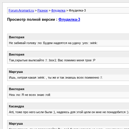
Forum Aromarti.ru
>
Разное
>
Флудилка
> Флудилка-3
Просмотр полной версии :
Флудилка-3
Виктория
Не забивай голову :no: Будем надеятся на удачу :yes: :wink:
Виктория
Так,скрытые вылезайте :!: :box1: Вас помимо меня трое :P
Маргуша
Ишь, хитрая какая :wink: , ты же и так знаешь всех поименно :!:
Виктория
Неа :no: Я не всех знаю :roll:
Касандра
Arti, тоже про него ысли были :), надеюсь для этой цели он мне не понадобится :)
Маргуша