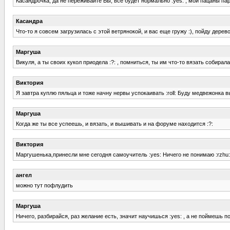
Касандрочка, да не переживайте Вы, всё будет нормально :yes: , мои пацаны па
Касандра
Что-то я совсем загрузилась с этой ветрянокой, и вас еще гружу :), пойду дере
Маргуша
Викуля, а ты своих кукол приодела :?: , помниться, ты им что-то вязать собирала
Виктория
Я завтра куплю пяльца и тоже начну нервы успокаивать :roll: Буду медвежонка 
Маргуша
Когда же ты все успеешь, и вязать, и вышивать и на форуме находится :?:
Виктория
Маргушенька,принесли мне сегодня самоучитель :yes: Ничего не понимаю :rzhu: 
ангел
можно тут пофлудить
Маргуша
Ничего, разбирайся, раз желание есть, значит научишься :yes: , а не поймешь п