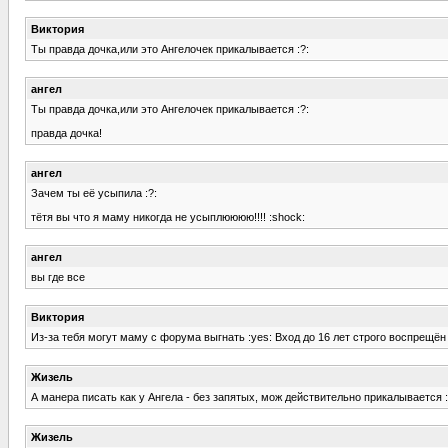
Виктория
Ты правда дочка,или это Ангелочек прикалывается :?:
ангел
Ты правда дочка,или это Ангелочек прикалывается :?:
правда дочка!
ангел
Зачем ты её усыпила :?:
тётя вы что я маму никогда не усыплюююю!!!! :shock:
ангел
вы где все
Виктория
Из-за тебя могут маму с форума выгнать :yes: Вход до 16 лет строго воспрещён :ro
Жизель
А манера писать как у Ангела - без запятых, мож действительно прикалывается :
Жизель