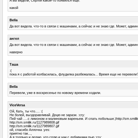
А вы видели, Сергей какой-то появился еще.
какой
Bella
Да вот видела. что-то в связи с машинами, а сейчас и не знаю где. Может, адми
ангел
Да вот видела. что-то в связи с машинами, а сейчас и не знаю где. Может, адми
наверно
Таша
:(
пока я с работой колбасилась, флудилка разбежалась... Время еще не перевели? 
Bella
Перевели, уже в воскресенье по новому времени ходили.
ViceVersa
Ой, Кать, ты что..... :(
Не болей, выздоравливай. Доцю не зарази. :cry:
Пей чай .....с лимоном и малиновым вареньем. И спать побольше.)http://sm.smilik
http://sm.smilik.ru/1127989808.gif
http://sm.smilik.ru/1127989807.gif
ой, спасибо Аллочка :yes:
приятно так...,
А я толлько и делаю, что сплю и чаи с добавками пью :cry: