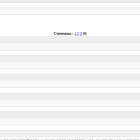
Страницы :
1
2
3
[
4
]
.