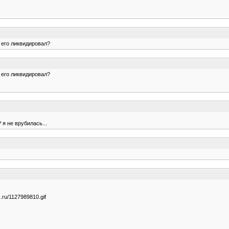
н его ликвидировал?
н его ликвидировал?
я не врубилась...
.ru/1127989810.gif