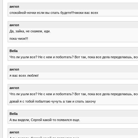
ангел
спокойной-ночки если вы спать будете!!!чмоки вас всех
ангел
Да, зайка, не скажем, иди.
пока чмок!!!
Bella
Что ли ушли все? Не с кем и поболтать? Вот так, пока все дела переделаешь, вс
ангел
я вас всех люблю!
ангел
Что ли ушли все? Не с кем и поболтать? Вот так, пока все дела переделаешь, вс
довай я с тобой побалтаю чучуть а там и спать захочу
Bella
А вы видели, Сергей какой-то появился еще.
ангел