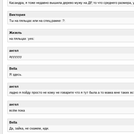
Касандра, я тоже недавно вышила дерево мужу на ДР, то что среднего размера
Виктория
Ты на пяльцах или на спец.рамке :?:
Жизель
на пяльцах :yes:
ангел
ауууууу
Bella
Я здесь.
ангел
ладно я пойду просто не кому не говарите что я тут была а то мама мне таких в
ангел
всём пока
Bella
Да, зайка, не скажем, иди.