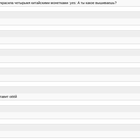
, украсила четырьмя китайскими монетками :yes: А ты какое вышиваешь?
ставит оёёй