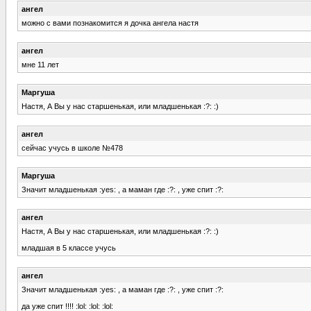
ангел
можно с вами познакомится я дочка ангела настя
ангел
мне 11 лет
Маргуша
Настя, А Вы у нас старшенькая, или младшенькая :?: :)
ангел
сейчас учусь в школе №478
Маргуша
Значит младшенькая :yes: , а маман где :?: , уже спит :?:
ангел
Настя, А Вы у нас старшенькая, или младшенькая :?: :)
младшая в 5 классе учусь
ангел
Значит младшенькая :yes: , а маман где :?: , уже спит :?:
да уже спит !!!! :lol: :lol: :lol: