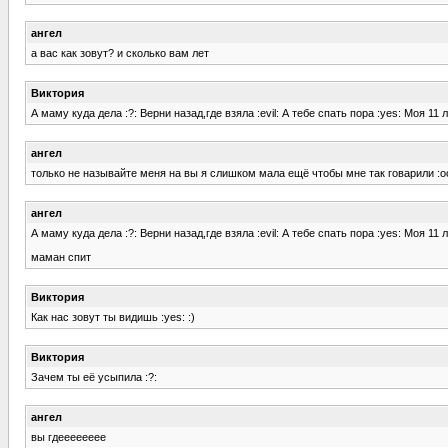
ангел
а вас как зовут? и сколько вам лет
Виктория
А маму куда дела :?: Верни назад,где взяла :evil: А тебе спать пора :yes: Моя 11 
ангел
только не называйте меня на вы я слишком мала ещё чтобы мне так говарили :o
ангел
А маму куда дела :?: Верни назад,где взяла :evil: А тебе спать пора :yes: Моя 11 
маман спит
Виктория
Как нас зовут ты видишь :yes: :)
Виктория
Зачем ты её усыпила :?:
ангел
вы гдееееееее