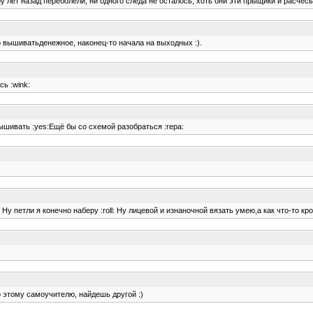
ру лет назад переболели, ни одного следа не осталось, хоть они эти прыщики и расчес
во вышиватьденежное, наконец-то начала на выходных :).
сь :wink:
вышивать :yes:Ещё бы со схемой разобраться :repa:
Ну петли я конечно наберу :roll: Ну лицевой и изнаночной вязать умею,а как что-то к
о этому самоучителю, найдешь другой :)