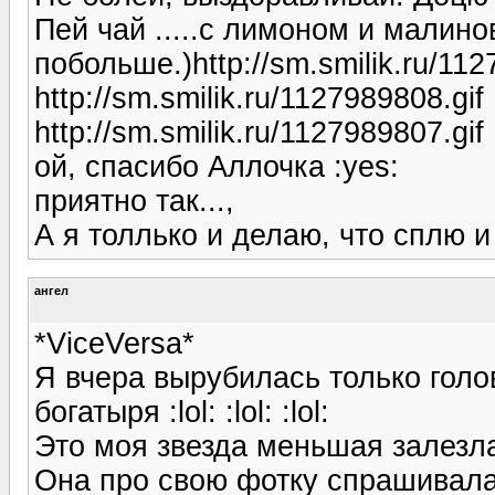
Пей чай .....с лимоном и малин
побольше.)http://sm.smilik.ru/112
http://sm.smilik.ru/1127989808.gif
http://sm.smilik.ru/1127989807.gif
ой, спасибо Аллочка :yes:
приятно так...,
А я толлько и делаю, что сплю и
ангел
*ViceVersa*
Я вчера вырубилась только гол
богатыря :lol: :lol: :lol:
Это моя звезда меньшая залезл
Она про свою фотку спрашивала