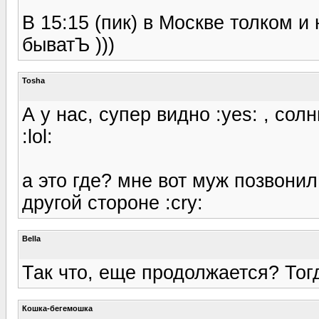
В 15:15 (пик) в Москве толком и 
быватЪ )))
Tosha
А у нас, супер видно :yes: , со
:lol:
а это где? мне вот муж позвонил
другой стороне :cry:
Bella
Так что, еще продолжается? Тогд
Кошка-бегемошка