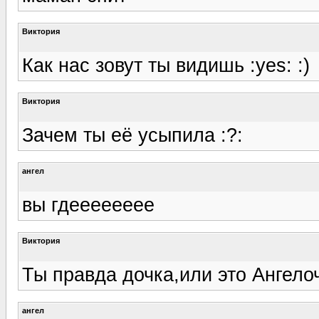
Виктория
Как нас зовут ты видишь :yes: :)
Виктория
Зачем ты её усыпила :?:
ангел
вы гдееееееее
Виктория
Ты правда дочка,или это Ангело
ангел