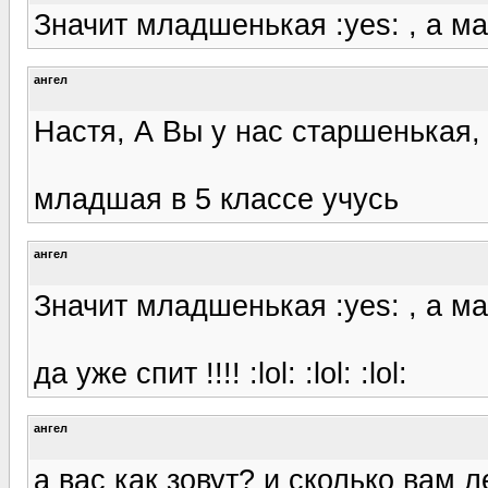
Значит младшенькая :yes: , а мам
ангел
Настя, А Вы у нас старшенькая, 
младшая в 5 классе учусь
ангел
Значит младшенькая :yes: , а мам
да уже спит !!!! :lol: :lol: :lol:
ангел
а вас как зовут? и сколько вам л