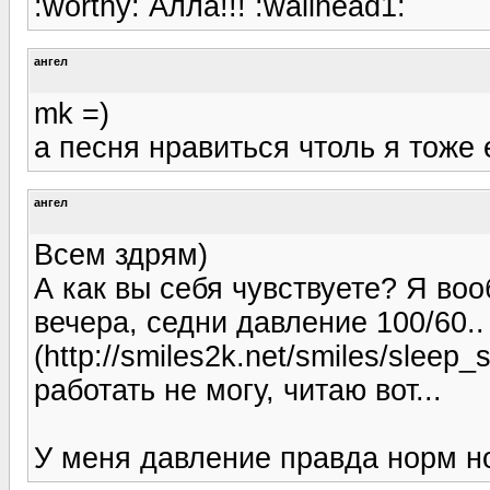
:worthy: Алла!!! :wallhead1:
ангел
mk =)
а песня нравиться чтоль я тоже
ангел
Всем здрям)
А как вы себя чувствуете? Я воо
вечера, седни давление 100/60..
(http://smiles2k.net/smiles/sleep_s
работать не могу, читаю вот...
У меня давление правда норм но