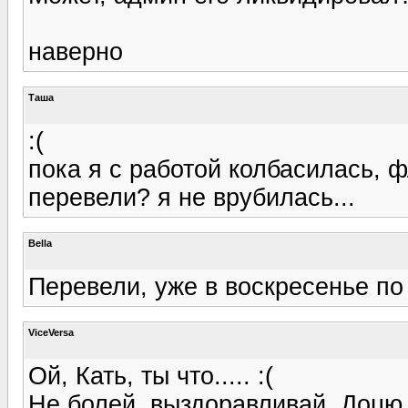
наверно
Таша
:(
пока я с работой колбасилась, 
перевели? я не врубилась...
Bella
Перевели, уже в воскресенье по
ViceVersa
Ой, Кать, ты что..... :(
Не болей, выздоравливай. Доцю н