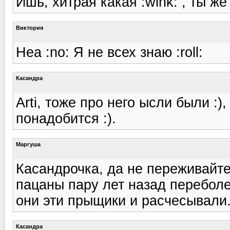
Ишь, хитрая какая :wink: , ты же
Виктория
Неа :no: Я не всех знаю :roll:
Касандра
Arti, тоже про него ысли были :)
понадобится :).
Маргуша
Касандрочка, да не переживайте 
пацаны пару лет назад переболе
они эти прыщики и расчесывали
Касандра