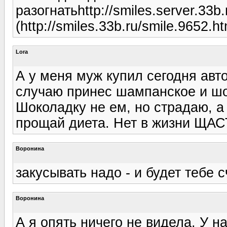
разогнатьhttp://smiles.server.33
(http://smiles.33b.ru/smile.9652.ht
Lora
А у меня муж купил сегодня авт
случаю принес шампанское и шок
Шоколадку не ем, но страдаю, а
прощай диета. Нет в жизни ЩАСТ
Воронина
закусывать надо - и будет тебе сч
Воронина
А я опять ничего не видела. У н