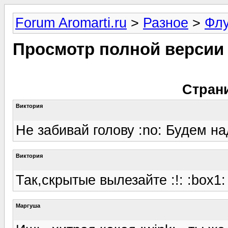
Forum Aromarti.ru
>
Разное
>
Фл
Просмотр полной версии
Стран
Виктория
Не забивай голову :no: Будем над
Виктория
Так,скрытые вылезайте :!: :box1
Маргуша