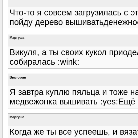
Что-то я совсем загрузилась с эт
пойду дерево вышиватьденежное,
Маргуша
Викуля, а ты своих кукол приодел
собиралась :wink:
Виктория
Я завтра куплю пяльца и тоже на
медвежонка вышивать :yes:Ещё б
Маргуша
Когда же ты все успеешь, и вяз