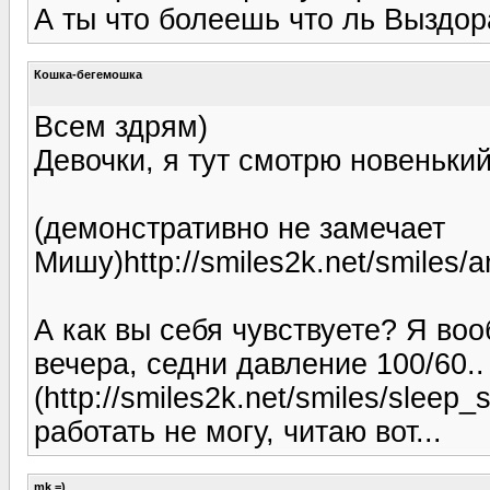
А ты что болеешь что ль Выздор
Кошка-бегемошка
Всем здрям)
Девочки, я тут смотрю новенький
(демонстративно не замечает
Мишу)http://smiles2k.net/smiles/an
А как вы себя чувствуете? Я воо
вечера, седни давление 100/60..
(http://smiles2k.net/smiles/sleep_s
работать не могу, читаю вот...
mk =)