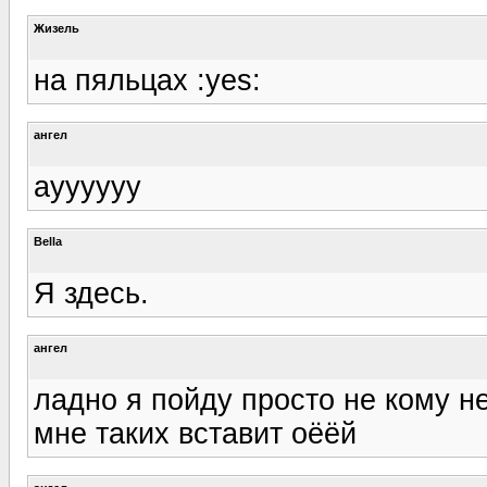
Жизель
на пяльцах :yes:
ангел
ауууууу
Bella
Я здесь.
ангел
ладно я пойду просто не кому не
мне таких вставит оёёй