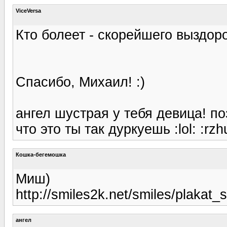
ViceVersa
Кто болеет - скорейшего выздоро
Спасибо, Михаил! :)
ангел шустрая у тебя девица! п
что это ты так дуркуешь :lol: :rzhu
Кошка-бегемошка
Миш)
http://smiles2k.net/smiles/plakat_
ангел