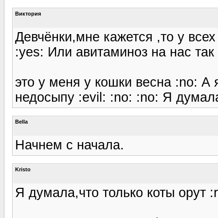
Виктория
Девчёнки,мне кажется ,то у все
:yes: Или авитаминоз на нас так д
это у меня у кошки весна :no: А
недосыпу :evil: :no: :no: Я думал
Bella
Начнем с начала.
Kristo
Я думала,что только коты орут :