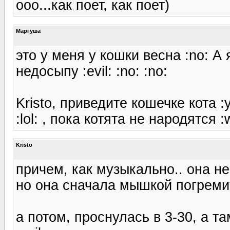
ооо...как поет, как поет)
Маргуша
это у меня у кошки весна :no: А
недосыпу :evil: :no: :no:
Kristo, приведите кошечке кота :
:lol: , пока котята не народятся :
Kristo
причем, как музыкально.. она не
но она сначала мышкой погремит,
а потом, проснулась в 3-30, а т