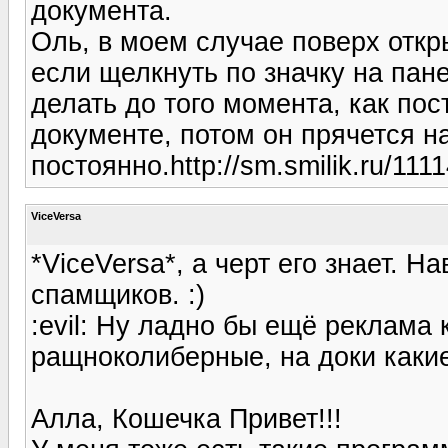
документа.
Оль, в моем случае поверх откр
если щелкнуть по значку на пане
делать до того момента, как по
документе, потом он прячется н
постоянно.http://sm.smilik.ru/111
ViceVersa
*ViceVersa*, а черт его знает. Н
спамщиков. :)
:evil: Ну ладно бы ещё реклама 
ращноколиберные, на доки какие-
Алла, Кошечка Привет!!!