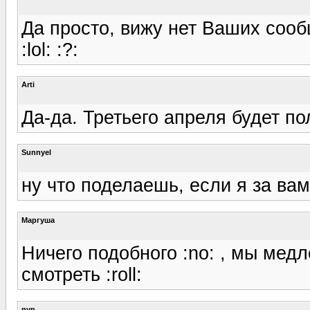
Да просто, вижу нет Ваших сооб
:lol: :?:
Arti
Да-да. Третьего апреля будет пол
Sunnyel
ну что поделаешь, если я за вам
Маргуша
Ничего подобного :no: , мы мед
смотреть :roll:
nvn