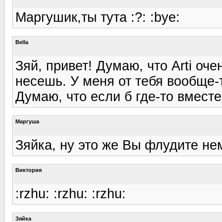
Маргушик,ты тута :?: :bye:
Bella
Зяй, привет! Думаю, что Arti оче
несешь. У меня от тебя вообще-
Думаю, что если б где-то вместе
Маргуша
Зяйка, ну это же Вы флудите немно
Виктория
:rzhu: :rzhu: :rzhu:
Зяйка