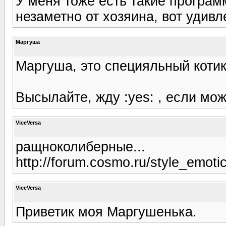
У меня тоже есть такие программ
незаметно от хозяина, вот удивл
Маргуша
Маргуша, это специяльный котик)
Высылайте, жду :yes: , если можн
ViceVersa
ращноколиберные...
http://forum.cosmo.ru/style_emoti
ViceVersa
Приветик моя Маргушенька.