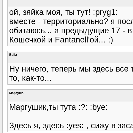
ой, зяйка моя, ты тут! :pryg1:
вместе - территориально? я пос
обитаюсь... а предыдущие 17 - 
Кошечкой и Fantanell'ой... :)
Bella
Ну ничего, теперь мы здесь все 
то, как-то...
Маргуша
Маргушик,ты тута :?: :bye:
Здесь я, здесь :yes: , сижу в заса