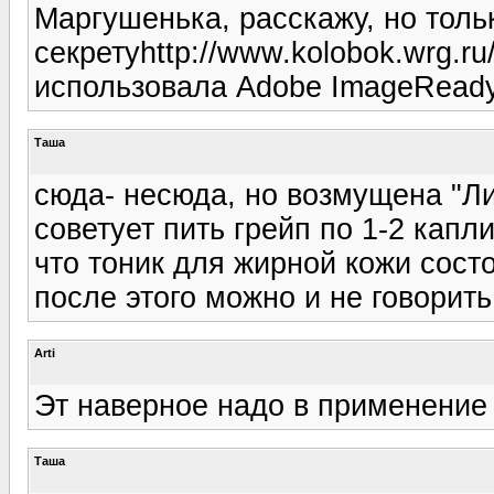
Маргушенька, расскажу, но тол
секретуhttp://www.kolobok.wrg.ru/s
использовала Adobe ImageRead
Таша
сюда- несюда, но возмущена "Ли
советует пить грейп по 1-2 капли
что тоник для жирной кожи сост
после этого можно и не говорить :
Arti
Эт наверное надо в применение
Таша