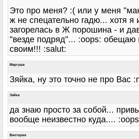
Это про меня? :( или у меня "ма
ж не спецательно гадю... хотя я и
загорелась в Ж порошина - и да
"везде подряд"... :oops: обеща
своим!!! :salut:
Маргуша
Зяйка, ну это точно не про Вас :n
Зяйка
да знаю просто за собой... прив
вообще неизвестно куда.... :oops
Виктория