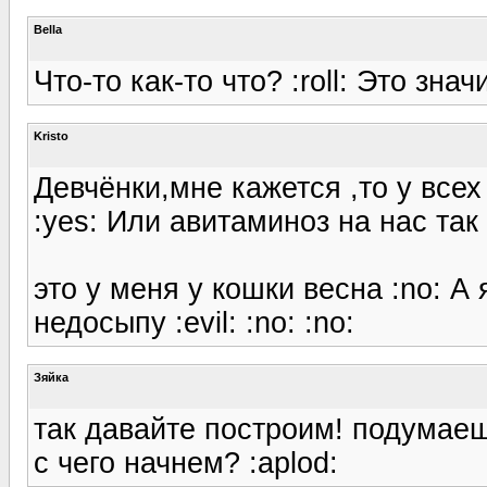
Bella
Что-то как-то что? :roll: Это знач
Kristo
Девчёнки,мне кажется ,то у все
:yes: Или авитаминоз на нас так д
это у меня у кошки весна :no: А
недосыпу :evil: :no: :no:
Зяйка
так давайте построим! подумаешь
с чего начнем? :aplod: