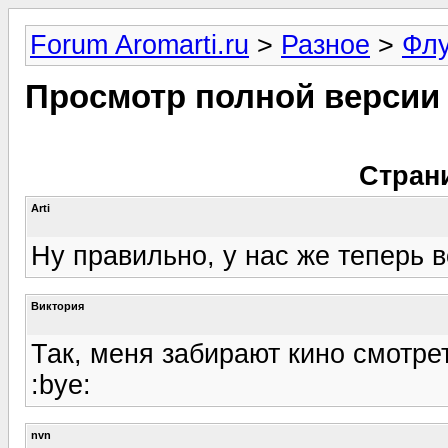
Forum Aromarti.ru
>
Разное
>
Фл
Просмотр полной версии
Стран
Arti
Ну правильно, у нас же теперь в
Виктория
Так, меня забирают кино смотре
:bye:
nvn