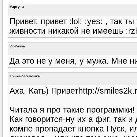
Маргуша
Привет, привет :lol: :yes: , так 
живности никакой не имеешь :rz
ViceVersa
Да это не у меня, у мужа. Мне н
Кошка-бегемошка
Аха, Кать) Приветhttp://smiles2k.
Читала я про такие программки! 
Как говорится-ну их а фиг, так 
компе пропадает кнопка Пуск, и