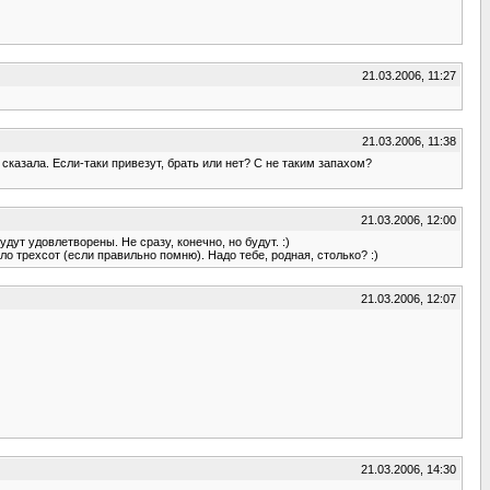
21.03.2006, 11:27
21.03.2006, 11:38
 сказала. Если-таки привезут, брать или нет? С не таким запахом?
21.03.2006, 12:00
дут удовлетворены. Не сразу, конечно, но будут. :)
оло трехсот (если правильно помню). Надо тебе, родная, столько? :)
21.03.2006, 12:07
21.03.2006, 14:30