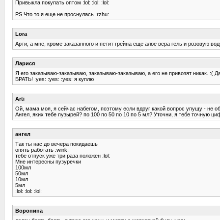
Привыкла покупать оптом :lol: :lol: :lol:
PS Что то я еще не проснулась :rzhu:
Lora
Арти, а мне, кроме заказанного и петит грейна еще алое вера гель и розовую вод
Ларися
Я его заказываю-заказываю, заказываю-заказываю, а его не привозят никак. :( Д
БРАТЬ! :yes: :yes: :yes: я куплю
Arti
Ой, мама моя, я сейчас набегом, поэтому если вдруг какой вопрос упущу - не об
Ангел, яких тебе пузырей? по 100 по 50 по 10 по 5 мл? Уточни, я тебе точную ци
ангел
Так ты нас до вечера покидаешь
опять работать :wink:
тебе отпуск уже три раза положен :lol:
Мне интересны пузуречки
100мл
50мл
10мл
5мл
:lol: :lol: :lol:
Воронина