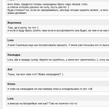
воть блин, придется теперь смородины брать пару литров :rzhu:
а список хотелок урезать не хочу, пусть растет :)
Куда столько? ее, если не замораживать, месяца четыре хранить можно , а пить 
мама допивает.
Воронина
Таш, да я шучу, ты что :)
я если и буду брать (опять таки если в ассортименте она будет, на чем я не наст
Lora
А мне Санелька еще ши посоветовала заказать. У меня уже посылка ого-го выход
Касандра
Lora, Ши и правдо супер, берите не ошибтесь, у меня вот закончилось :(, хочу ещ
Arti
Таша, так все-таки что? Жива смородина? :)
Kristo
я тоже на смородине не настаиваю) пока и холодильника то нет :roll:
Lora
а миксер на батарейках или как? Там не понятно что-то