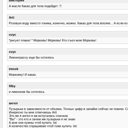
Виктория
А масло Какао для тела подойдет :?:
Arti
Розовую воду вместо тоника, конечно, можно. Какао для тела вполне... А если из
соус
*рисует плакат * Морковь! Морковь! Кто съел мою Морковь!
соус
Лемонграссу еще бы хотелось
irenok
Морковку! И какао.
filby
и лимонник бы хотелось
ангел
Пузырьки в зависимости от объема. Точных цифр в запайке сейчас не помню. Со
Инересно ты мне отвечаешь Arti
Это же я ангел я аж испугалась сначала
"Вы" - это кто и зачем им пузырьки я не знаю
А мне они нужны чтоб купить :lol:
А количество спрашиваю чтоб тоже купить :lol: