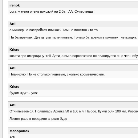
irenok
Lora, у меня очень похожий на 2 бат. АА. Супер вещь!
Arti
а миксер на батарейках или как? Там не понятно что-то
На батарейках. Две штуки пальчиковые. Только батарейки в комплект не входят.
Kristo
кстати про смородину :roll: Арти, а вы в перспективе не планируете еще что-ни
Arti
Планирую. Но не столько пищевые, сколько косметические.
Kristo
будем ждать :yes:
Arti
Отчитываемся. Появилась Арника 50 и 100 мл. На сое. Кукуй 50 и 100 мл. Розов
Лемонграсс в середине апреля будет.
Жаворонок
Arti,