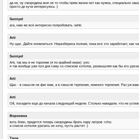
да не, ну смородина мне не то чтобы прям жизни нет как нужна, специально зак
просто до кучи интересуюсь :)
Sunnyel
ага, нам же всё интересно попробовать :wink:
Arti
Ну щас. Дайте опомниться. Неразбериха полная, пока все это заработает, как 
Sunnyel
Arti, так мы и не торопим (я по крайней мере) :yes:
я так вообще уже пол дня сижу со списком хотелок, размышляя как бы его урез
Arti
Щас - в смысле не фиг вам, а в смысле терпения, немного терпения. Раз уж вам
Arti
Ой, посидите еще до начала следующей недели. Столько накидали, что не успева
Воронина
воть блин, придется теперь смородины брать пару литров :rzhu:
а список хотелок урезать не хочу, пусть растет :)
Таша