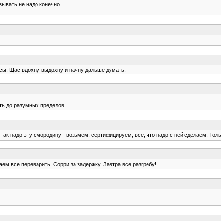
азывать не надо конечно
часы. Щас вдохну-выдохну и начну дальше думать.
ать до разумных пределов.
 так надо эту смородину - возьмем, сертифицируем, все, что надо с ней сделаем. Тол
ем все переварить. Сорри за задержку. Завтра все разгребу!