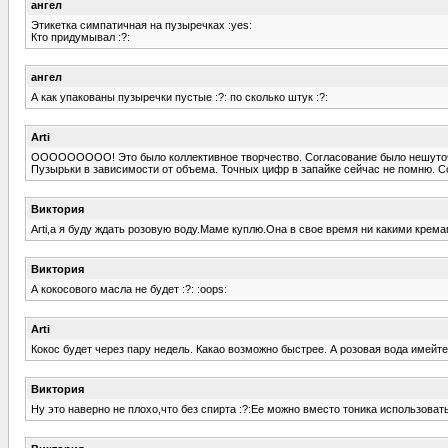
ангел
Этикетка симпатичная на пузыречках :yes:
Кто придумывал :?:
ангел
А как упакованы пузыречки пустые :?: по сколько штук :?:
Arti
ООООООООО! Это было коллективное творчество. Согласование было нешуточно
Пузырьки в зависимости от объема. Точных цифр в запайке сейчас не помню. Со
Виктория
Arti,а я буду ждать розовую воду.Маме куплю.Она в свое время ни какими кремами
Виктория
А кокосового масла не будет :?: :oops:
Arti
Кокос будет через пару недель. Какао возможно быстрее. А розовая вода имейте 
Виктория
Ну это наверно не плохо,что без спирта :?:Ее можно вместо тоника использовать