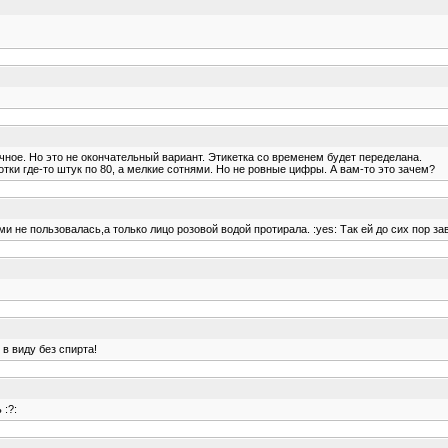
е. Но это не окончательный вариант. Этикетка со временем будет переделана.
тки где-то штук по 80, а мелкие сотнями. Но не ровные цифры. А вам-то это зачем?
 не пользовалась,а только лицо розовой водой протирала. :yes: Так ей до сих пор зави
в виду без спирта!
 :?: