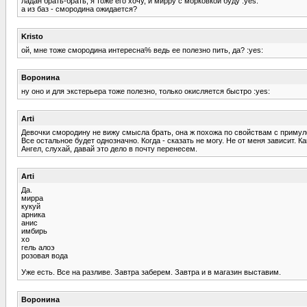
ладан брать-брать, я тоже его хочу, и мирру с морковкой буду :yes:
а из баз - смородина ожидается?
Kristo
ой, мне тоже смородина интересна% ведь ее полезно пить, да? :yes:
Воронина
ну оно и для экстерьера тоже полезно, только окисляется быстро :yes:
Arti
Девочки смородину не вижу смысла брать, она ж похожа по свойствам с примулой
Все остальное будет однозначно. Когда - сказать не могу. Не от меня зависит. К
Ангел, слухай, давай это дело в почту перенесем.
Arti
Да.
мирра
кукуй
арника
анис
имбирь
хо
гель алоэ
розовая вода
Уже есть. Все на разливе. Завтра заберем. Завтра и в магазин выставим.
Воронина