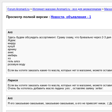
Forum Aromarti.ru
>
Интернет-магазин Aromarti.ru - все для ароматерапии
>
Магаз
Просмотр полной версии :
Новости, объявления - 1
Arti
Здесь будем обсуждать ассортимент. Сражу скажу, что буквально через 2-3 дня
Ждем:
мирру
кукуй
арнику
анис
имбирь
хо
гель алоэ
розовую воду
Если вы хотите заказать какие-то масла, которых нет в магазине, можете остав
Ларися
Если вы хотите заказать какие-то масла, которых нет в магазине, можете остав
Очень бы хотелось добавить масло ладана :yes: , оставляю заявку :writer:
Arti
Я его заказываю-заказываю, заказываю-заказываю, а его не привозят никак. :( Д