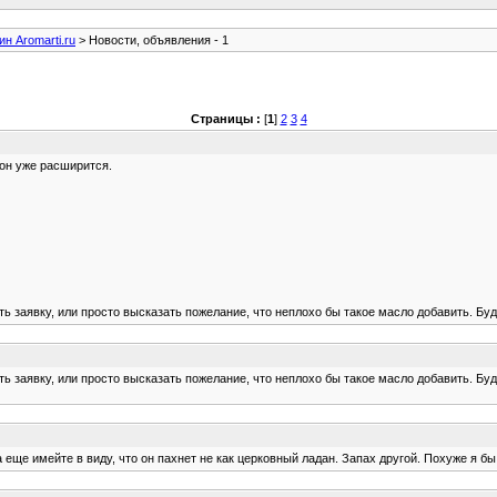
ин Aromarti.ru
> Новости, объявления - 1
Страницы :
[
1
]
2
3
4
 он уже расширится.
ить заявку, или просто высказать пожелание, что неплохо бы такое масло добавить. Бу
ить заявку, или просто высказать пожелание, что неплохо бы такое масло добавить. Бу
а еще имейте в виду, что он пахнет не как церковный ладан. Запах другой. Похуже я бы