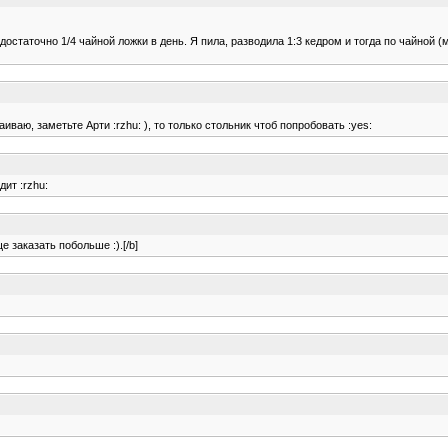
достаточно 1/4 чайной ложки в день. Я пила, разводила 1:3 кедром и тогда по чайной (
аиваю, заметьте Арти :rzhu: ), то только стольник чтоб попробовать :yes:
ит :rzhu:
е заказать побольше :).[/b]