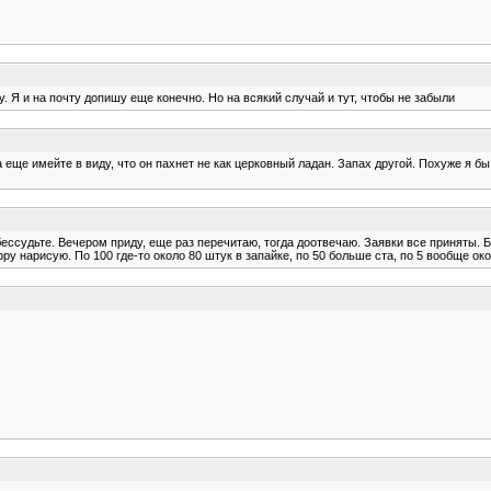
у. Я и на почту допишу еще конечно. Но на всякий случай и тут, чтобы не забыли
а еще имейте в виду, что он пахнет не как церковный ладан. Запах другой. Похуже я бы
ессудьте. Вечером приду, еще раз перечитаю, тогда доотвечаю. Заявки все приняты. Бу
фру нарисую. По 100 где-то около 80 штук в запайке, по 50 больше ста, по 5 вообще ок