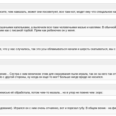
осите, чем намазать, может они посоветуют, все таки кот, модет ему что спецальное на
ошачьими капельками, а вылечили все-таки человечьими мазью и каплями. В обычной а
ним как с писаной торбой. Прям как ребеночек он у меня.
что у нас случалось, так это усы обламываться начали и шерсть скатываться, мы с ма
озрение... Сестра с ним веничком этим для смахивания пыли играла, так он за него так
 с другой стороны, ну когда он еще-то мог? Больше нигде вроде не носился.
ерекисью её обработала, потом чем-то мазала... но в упор не помню чем :oops:
дование). Игрался он с ним очень отчаянно, вот и порезал губу. В общем веник - на ф