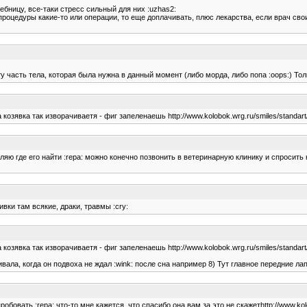
ебницу, все-таки стресс сильный для них :uzhas2:
процедуры какие-то или операции, то еще доплачивать, плюс лекарства, если врач сво
у часть тела, которая была нужна в данный момент (либо морда, либо попа :oops:) Тольк
озявка так изворачиваетя - фиг запеленаешь http://www.kolobok.wrg.ru/smiles/standart/
ляю где его найти :repa: можно конечно позвонить в ветеринарную клинику и спросить н
вки там всякие, драки, травмы :cry:
озявка так изворачиваетя - фиг запеленаешь http://www.kolobok.wrg.ru/smiles/standart/
ала, когда он подвоха не ждал :wink: после сна например 8) Тут главное передние ла
опробовать :repa: что-то мне кажется, что спасибо она вам за это не скажетhttp://www.kolo