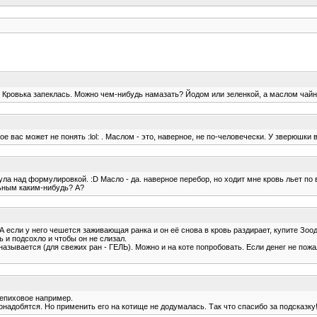
. Кровька запеклась. Можно чем-нибудь намазать? Йодом или зеленкой, а маслом чай
ое вас может не понять :lol: . Маслом - это, наверное, не по-человечески. У зверюшки
ула над формулировкой. :D Масло - да. наверное перебор, но ходит мне кровь льет по
ьным каким-нибудь? А?
А если у него чешется заживающая ранка и он её снова в кровь раздирает, купите Зо
ь и подсохло и чтобы он не слизал.
зывается (для свежих ран - ГЕЛЬ). Можно и на коте попробовать. Если денег не пожал
лепиховое например.
надобятся. Но применить его на котище не додумалась. Так что спасибо за подсказку! 