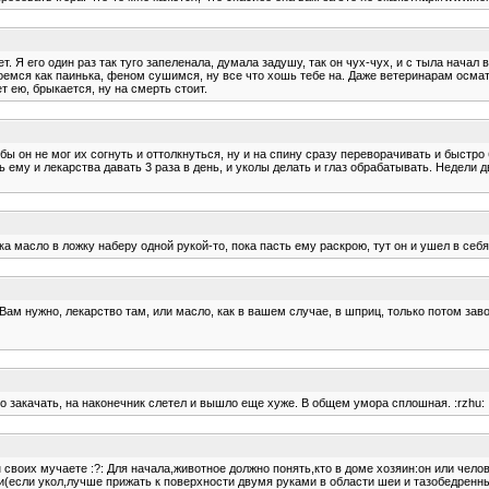
. Я его один раз так туго запеленала, думала задушу, так он чух-чух, и с тыла начал 
емся как паинька, феном сушимся, ну все что хошь тебе на. Даже ветеринарам осматрив
т ею, брыкается, ну на смерть стоит.
 бы он не мог их согнуть и оттолкнуться, ну и на спину сразу переворачивать и быстр
 ему и лекарства давать 3 раза в день, и уколы делать и глаз обрабатывать. Недели дв
 масло в ложку наберу одной рукой-то, пока пасть ему раскрою, тут он и ушел в себя...
что Вам нужно, лекарство там, или масло, как в вашем случае, в шприц, только потом 
ло закачать, на наконечник слетел и вышло еще хуже. В общем умора сплошная. :rzhu:
н своих мучаете :?: Для начала,животное должно понять,кто в доме хозяин:он или че
(если укол,лучше прижать к поверхности двумя руками в области шеи и тазобедренных