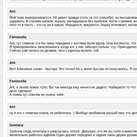
Arti
Мой тоже выворачивается. Не дерет правда (хоть за это спасибо), но выскакивает
удержать. В глазюки капали, мазьку закладывали без проблем. Когти стрижем, мо
чего-то в пасть - это ну ни в какую. Морщится, жмурится, бошку втягивает, мотае
Fantanella
Arti, тут главное что бы лапы передние с когтями были вдоль тела вытянуты, что
Я приноровилась запеленывать когда кот у нас заболел сильно :cry: Приходилось
Сейчас уже ничего не делаем, чего старичка мучить :roll:
Arti
Вот! Ключевое слово - быстро! Это точно! Но у меня быстро не получалось. Я пока
Fantanella
Arti, а зачем ложка :rzhu: Вы так никогда ему ничего не дадите. Набираете то 
дело сделано!
А ложка тут совсем не нужна :wink:
Arti
ну я его с ложечки поила, як ребеночка. :) Вообще пробовала грушей ему это де
Svetlana
Залезла сюда,почитала и ужаснулась :shock: Девушки ,что же вы себя и животи
желательно работать вдвоем.Один держит передние и задние лапы двумя руками