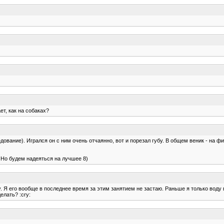
ет, как на собаках?
дование). Игрался он с ним очень отчаянно, вот и порезал губу. В общем веник - на ф
: Но будем надеяться на лучшее 8)
. Я его вообще в последнее время за этим занятием не застаю. Раньше я только воду 
елать? :cry: