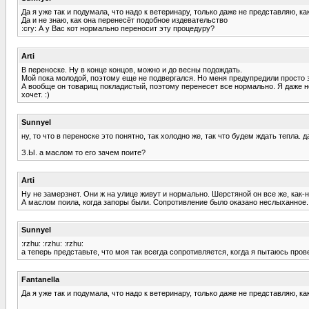
Да я уже так и подумала, что надо к ветеринару, только даже не представляю, как е
Да и не знаю, как она перенесёт подобное издевательство
:cry: А у Вас кот нормально переносит эту процедуру?
Arti
В переноске. Ну в конце концов, можно и до весны подождать.
Мой пока молодой, поэтому еще не подвергался. Но меня предупредили просто 
А вообще он товарищ покладистый, поэтому перенесет все нормально. Я даже не
хочет. :)
Sunnyel
ну, то что в переноске это понятно, так холодно же, так что будем ждать тепла.
З.Ы. а маслом то его зачем поите?
Arti
Ну не замерзнет. Они ж на улице живут и нормально. Шерстяной он все же, как-н
А маслом поила, когда запоры были. Сопротивление было оказано неслыханное
Sunnyel
:rzhu: :rzhu: :rzhu:
а теперь представьте, что моя так всегда сопротивляется, когда я пытаюсь прове
Fantanella
Да я уже так и подумала, что надо к ветеринару, только даже не представляю, как е