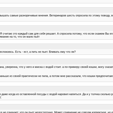
гу слышать самые разноречивые мнения. Ветеринаров шесть опросила по этому поводу, 
: Я считаю это каждый сам для себя решает. А спросила потому, что если скажем Вы е
имание на то, что он мало пьёт
спокоюсь. Есть - ест, а пить не пьет. Вливать ему что ли?
рана, уверенна, что у него и миска с водой стоит. а по-примеру своей кошки, могу ска
раньше из своей практически не пила, а потом мне рассказали, что кошки предпочитаю
 и даже когда из оставленной посуды с водой наровил напиться. Да и у толчка сколько р
(
е не означает, что он пьет недостаточно. Может сравнение не совсем корректное, но ес