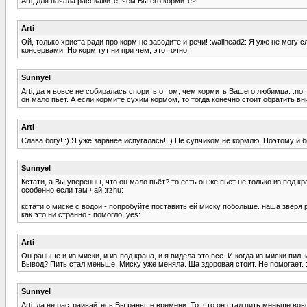
Arti, для начала расскажите, чем Вы его кормите?
Arti
Ой, только христа ради про корм не заводите и речи! :wallhead2: Я уже не мо
консервами. Но корм тут ни при чем, это точно.
Sunnyel
Arti, да я вовсе не собиралась спорить о том, чем кормить Вашего любимца. :no
он мало пьет. А если кормите сухим кормом, то тогда конечно стоит обратить вн
Arti
Слава богу! :) Я уже заранее испугалась! :) Не супчиком не кормлю. Поэтому и бе
Sunnyel
Кстати, а Вы уверенны, что он мало пьёт? то есть он же пьет не только из под к
особенно если там чай :rzhu:
кстати о миске с водой - попробуйте поставить ей миску побольше. наша зверя 
как это ни странно - помогло :yes:
Arti
Он раньше и из миски, и из-под крана, и я видела это все. И когда из миски пил,
Вывод? Пить стал меньше. Миску уже меняла. Ща здоровая стоит. Не помогает. :
Sunnyel
Arti, да не растраивайтесь Вы раньше времени. То, что он стал пить меньше вовс