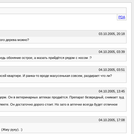
PDA
03.10.2005, 20:18
ного дерева можно?
04.10.2005, 03:39
 ведь обоняние острое, а мазать прийдётся рядом с носом :?
04.10.2005, 03:51
 всей квартире. И ранка-то вроде махусенькая совсем, раздирает что ли?
04.10.2005, 13:45
одерм. Он в ветеринарных аптеках продаётся. Препарат безвредный, снимает зуд
еете. Он достаточно дорого стоит. Но зато в аптечке всегда будет отличное
04.10.2005, 17:08
(Жму руку). :)