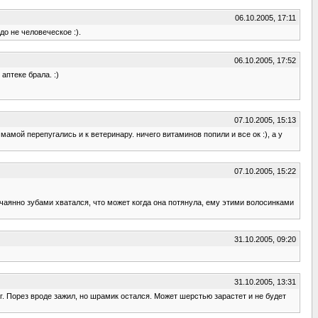
06.10.2005, 17:11
до не человеческое :).
06.10.2005, 17:52
птеке брала. :)
07.10.2005, 15:13
мой перепугались и к ветеринару. ничего витаминов попили и все ок :), а у
07.10.2005, 15:22
 отчаянно зубами хватался, что может когда она потянула, ему этими волосинками
31.10.2005, 09:20
31.10.2005, 13:31
иг. Порез вроде зажил, но шрамик остался. Может шерстью зарастет и не будет