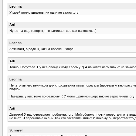
Leonna
У моей полно шрамов, ни один не зажил :cry:
Arti
Ну вот, а еще говорят, что заживает все как на кошке. :(
Leonna
Заживает, в роде ж, как на собаке... :oops:
Arti
Точно! Попутала. Ну все свожу к коту своему. :) А на котах чего значит не зажива
Leonna
Не, это мы его веничком для стряхивания пыли порезали (провела ж таки рассле
видно?
Наверна, у них тоже по-разному :( У моей шрамики шерстью не зарослииии :cry
Arti
Девочки! У нас очередная проблема. :cry: Мой обормот почти перестал пить воду
не пьет. Я переживаю очень. Как его заставить пить? И почему он перестал это д
Sunnyel