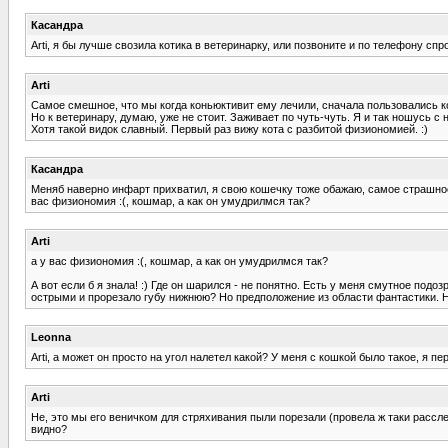
Касандра
Arti, я бы лучше свозила котика в ветеринарку, или позвоните и по телефону спр
Arti
Самое смешное, что мы когда коньюктивит ему лечили, сначала пользовались к
Но к ветеринару, думаю, уже не стоит. Заживает по чуть-чуть. Я и так ношусь с 
Хотя такой видок славный. Первый раз вижу кота с разбитой физиономией. :)
Касандра
Меняб наверно инфарт прихватил, я свою кошечку тоже обажаю, самое страшное, 
вас физиономия :(, кошмар, а как он умудрилмся так?
Arti
а у вас физиономия :(, кошмар, а как он умудрилмся так?
А вот если б я знала! :) Где он шарился - не понятно. Есть у меня смутное под
острыми и прорезало губу нижнюю? Но предположение из области фантастики. Но
Leonna
Arti, а может он просто на угол налетел какой? У меня с кошкой было такое, я п
Arti
Не, это мы его веничком для стряхивания пыли порезали (провела ж таки рассле
видно?