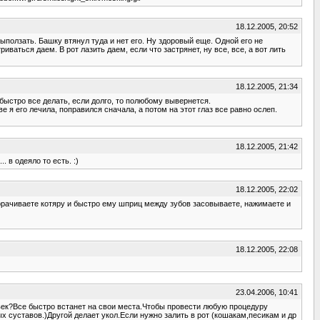
18.12.2005, 20:52
выползать. Башку втянул туда и нет его. Ну здоровый еще. Одной его не
аться даем. В рот лазить даем, если что застрянет, ну все, все, а вот лить
18.12.2005, 21:34
о быстро все делать, если долго, то полюбому вывернется.
е я его лечила, поправился сначала, а потом на этот глаз все равно ослеп.
18.12.2005, 21:42
 в одеяло то есть. :)
18.12.2005, 22:02
заворачиваете котяру и быстро ему шприц между зубов засовываете, нажимаете и
18.12.2005, 22:08
23.04.2006, 10:41
ловек?Все быстро встанет на свои места.Чтобы провести любую процедуру
 суставов.)Другой делает укол.Если нужно залить в рот (кошакам,песикам и др