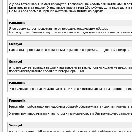
А у вас ветеринары на дом не ходят? Я стараюсь не ходить с животинками в леч
Вызываю всегда на дом. У нас вызов врача стоит 150 рублей. Если надо делать 
Но мне свое время и нервная система моих питомцев дороже.
Fantanella
Я со своим котом процедуры все проводила следующим образом:
брала детское байковое одеяло и пеленала его туда тугонько, оставляла только т
Sunnyel
Fantanella, пробовала я её подобным образоб обезвреживать - дохлый номер, эта к
Sunnyel
а по поводу ветеринара на дом - наверное есть такие, только я даже не представ
порекоммендовал кто хорошего ветеринара... :roll:
Fantanella
У собачников поспрашивайте :wink: Они чаще к ветеринарам обращаются - приви
Fantanella
Fantanella, пробовала я её подобным образоб обезвреживать - дохлый номер, эта к
У меня тож изворачивался, но потом я приноровилась и быстренько его заворачив
Sunnyel
после сна значит... http://forum.cosmo.ru/style_emoticons/default/brows.gif, надо п