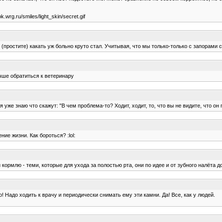
rg.ru/smiles/light_skin/secret.gif
 (простите) какать уж больно круто стал. Учитывая, что мы только-только с запорами с
чше обратиться к ветеринару
же знаю что скажут: "В чем проблема-то? Ходит, ходит, то, что вы не видите, что он пье
ие жизни. Как бороться? :lol:
ормлю - теми, которые для ухода за полостью рта, они по идее и от зубного налёта до
о! Надо ходить к врачу и периодически снимать ему эти камни. Да! Все, как у людей.