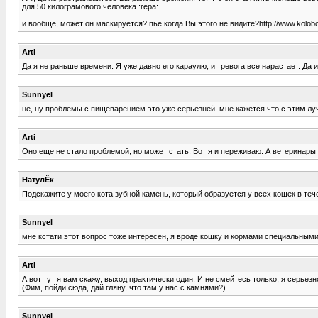
для 50 килограмового человека :repa:
и вообще, может он маскируется? пье когда Вы этого не видите?http://www.kolobok.w
Arti
Да я не раньше времени. Я уже давно его караулю, и тревога все нарастает. Да и
Sunnyel
не, ну проблемы с пищеварением это уже серьёзней. мне кажется что с этим лу
Arti
Оно еще не стало проблемой, но может стать. Вот я и переживаю. А ветеринары я у
НатулЁк
Подскажите у моего кота зубной камень, который образуется у всех кошек в течен
Sunnyel
мне кстати этот вопрос тоже интересен, я вроде кошку и кормами специальными к
Arti
А вот тут я вам скажу, выход практически один. И не смейтесь только, я серьезн
(Фим, пойди сюда, дай гляну, что там у нас с камнями?)
Sunnyel