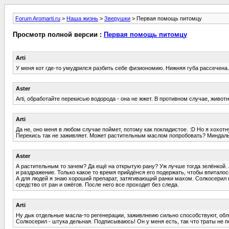
Forum Aromarti.ru
>
Наша жизнь
>
Зверушки
> Первая помощь питомцу
Просмотр полной версии :
Первая помощь питомцу
Arti
У меня кот где-то умудрился разбить себе физиономию. Нижняя губа рассечена
Aster
Arti, обработайте перекисью водорода - она не жжет. В противном случае, животн
Arti
Да не, оно меня в любом случае поймет, потому как покладистое. :D Но я хохотн
Перекись так не заживляет. Может растительным маслом попробовать? Миндал
Aster
А растительным то зачем? Да ещё на открытую рану? Уж лучше тогда зелёнкой. 
и раздражение. Только какое то время прийдёнся его подержать, чтобы впиталос
А для людей я знаю хороший препарат, затягивающий ранки махом. Солкосерил на
средство от ран и ожёгов. После него все проходит без следа.
Arti
Ну дык отдельные масла-то регенерации, заживлнеию сильно способствуют, об
Солкосерил - штука дельная. Подписываюсь! Он у меня есть, так что траты не по