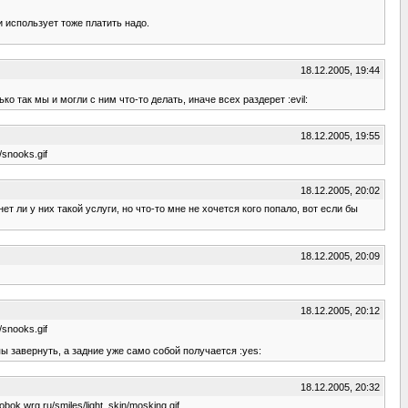
и использует тоже платить надо.
18.12.2005, 19:44
о так мы и могли с ним что-то делать, иначе всех раздерет :evil:
18.12.2005, 19:55
snooks.gif
18.12.2005, 20:02
ет ли у них такой услуги, но что-то мне не хочется кого попало, вот если бы
18.12.2005, 20:09
18.12.2005, 20:12
snooks.gif
пы завернуть, а задние уже само собой получается :yes:
18.12.2005, 20:32
bok.wrg.ru/smiles/light_skin/mosking.gif