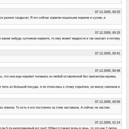
07.12.2005, 00:25
все разное талдычат. Я его сейчас кормлю кошачьим кормом и сухим, и
07.12.2005, 00:33
го каким нибудь супчиком кормите, то ему может жидкости и так хватает и потому
07.12.2005, 00:41
07.12.2005, 00:48
зать, что она еще норовит полакать из любой оставленной без присмотра кружки,
т пить из большой посуды. я не отнеслась к этому серьёзно, но миску сменила и
07.12.2005, 00:59
аз ловила. То есть я его постоянно за этим заставала. А сейчас не застаю.
07.12.2005, 01:14
ли 5-ти килограмовый кот пьёт 200мл (стакан) воды в день, то это как 2 литра