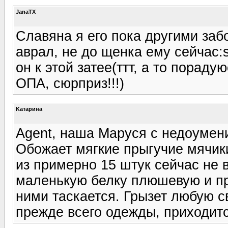
JanaTX
Славяна я его пока другими забо
аврал, не до щенка ему сейчас:s
он к этой затее(ттт, а то пораду
ОПА, сюрприз!!!)
Kатарина
Agent, наша Маруся с недоумени
Обожает мягкие прыгучие мячики,
из примерно 15 штук сейчас не 
маленькую белку плюшевую и пр
ними таскается. Грызет любую с
прежде всего одежды, приходитс