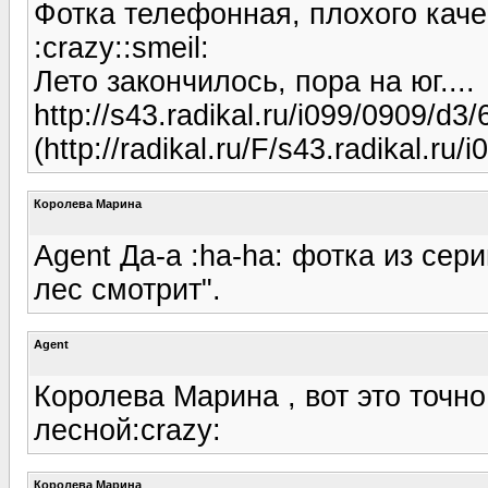
Фотка телефонная, плохого каче
:crazy::smeil:
Лето закончилось, пора на юг....
http://s43.radikal.ru/i099/0909/d3
(http://radikal.ru/F/s43.radikal.r
Королева Марина
Agent Да-а :ha-ha: фотка из сери
лес смотрит".
Agent
Королева Марина , вот это точно
лесной:crazy:
Королева Марина