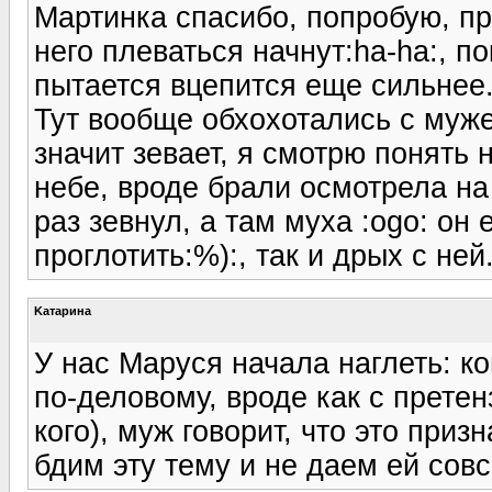
Мартинка спасибо, попробую, пр
него плеваться начнут:ha-ha:, п
пытается вцепится еще сильнее
Тут вообще обхохотались с муж
значит зевает, я смотрю понять н
небе, вроде брали осмотрела на 
раз зевнул, а там муха :ogo: он
проглотить:%):, так и дрых с ней
Kатарина
У нас Маруся начала наглеть: ко
по-деловому, вроде как с претен
кого), муж говорит, что это при
бдим эту тему и не даем ей сов