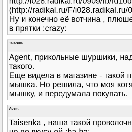
http://i028.radikal.ru/0909/fb/fd10
(http://radikal.ru/F/i028.radikal.ru
Ну и конечно её вотчина , плю
в прятки :crazy:
Taisenka
Agent, прикольные шуршики, над
такого.
Еще видела в магазине - такой 
мышка. Но решила, что моя котя
мышку, и передумала покупать.
Agent
Taisenka , наша такой проволоч
не по вкусу ей :ha-ha: