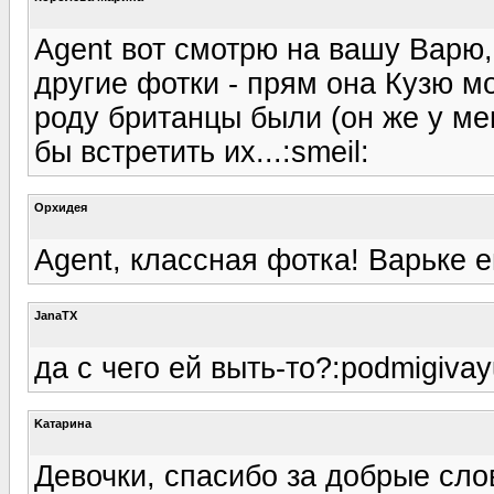
Agent вот смотрю на вашу Варю,
другие фотки - прям она Кузю мо
роду британцы были (он же у ме
бы встретить их...:smeil:
Орхидея
Agent, классная фотка! Варьке е
JanaTX
да с чего ей выть-то?:podmigivay
Kатарина
Девочки, спасибо за добрые сл