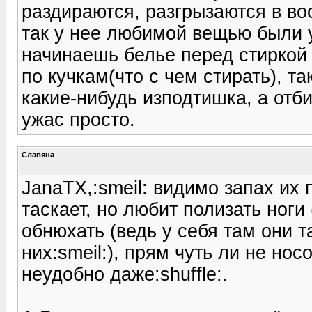
раздираются, разгрызаются в во
так у нее любимой вещью были 
начинаешь белье перед стиркой 
по кучкам(что с чем стирать), т
какие-нибудь изподтишка, а отби
ужас просто.
Славяна
JanaTX,:smeil: видимо запах их 
таскает, но любит полизать ноги
обнюхать (ведь у себя там они 
них:smeil:), прям чуть ли не но
неудобно даже:shuffle:.