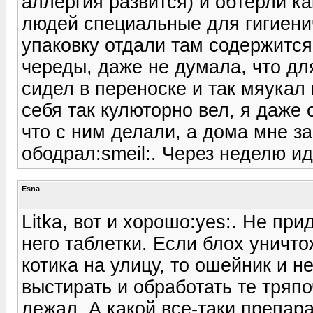
аллергия развится) и обтерли к
людей специальные для гигиенич
упаковку отдали там содержится
череды, даже не думала, что дл
сидел в переноске и так мяукал 
себя так кулюторно вел, я даже 
что с ним делали, а дома мне за
ободрал:smeil:. Через неделю и
Esna
Litka, вот и хорошо:yes:. Не пр
него таблетки. Если блох уничт
котика на улицу, то ошейник и н
выстирать и обработать те тряпо
лежал. А какой все-таки препара