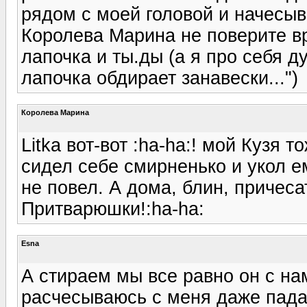
рядом с моей головой и начесыва
Королева Марина не поверите вр
лапочка и ты.ды (а я про себя 
лапочка обдирает занавески...")
Королева Марина
Litka вот-вот :ha-ha:! мой Кузя т
сидел себе смирненько и укол е
не повел. А дома, блин, причесат
Притварюшки!:ha-ha:
Esna
А стираем мы все равно он с нам
расчесываюсь с меня даже пада