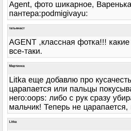
Agent, фото шикарное, Вареньк
пантера:podmigivayu:
татьянаст
AGENT ,классная фотка!!! какие
все-таки.
Мартинка
Litka еще добавлю про кусачесть
царапается или пальцы покусыва
него:oops: либо с рук сразу уби
мальчик! Теперь не царапается, 
Litka