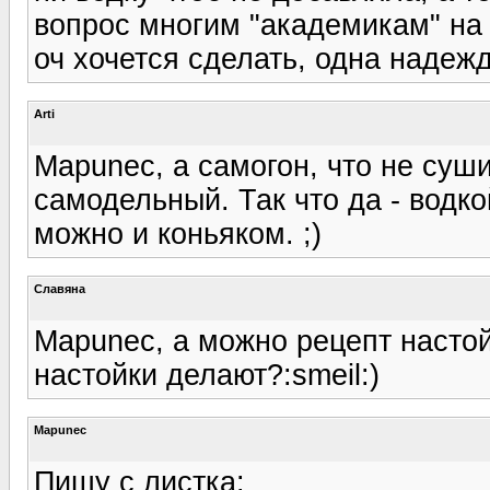
вопрос многим "академикам" на
оч хочется сделать, одна надеж
Arti
Mapunec, а самогон, что не суши
самодельный. Так что да - водк
можно и коньяком. ;)
Славяна
Mapunec, а можно рецепт настойк
настойки делают?:smeil:)
Mapunec
Пишу с листка: