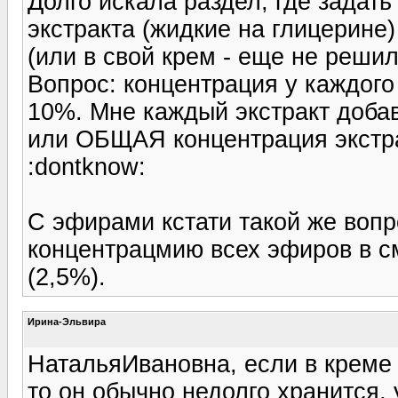
Долго искала раздел, где задать
экстракта (жидкие на глицерине)
(или в свой крем - еще не решил
Вопрос: концентрация у каждого 
10%. Мне каждый экстракт доба
или ОБЩАЯ концентрация экстра
:dontknow:
С эфирами кстати такой же во
концентрацмию всех эфиров в см
(2,5%).
Ирина-Эльвира
НатальяИвановна, если в креме 
то он обычно недолго хранится, 