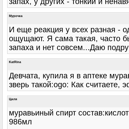
запах, у других - тонкий и ненав
Мурочка
И еще реакция у всех разная - о
ощущают. Я сама такая, часто б
запаха и нет совсем...Даю подруг
KatRina
Девчата, купила я в аптеке мура
зверь такой:ogo: Как считаете, 
Циля
муравьиный спирт состав:кислот
986мл