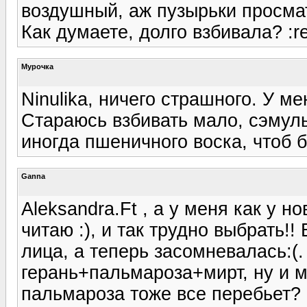
воздушный, аж пузырьки просма
Как думаете, долго взбивала? :r
Мурочка
Ninulika, ничего страшного. У ме
Стараюсь взбивать мало, сэмуль
иногда пшеничного воска, чтоб 
Ganna
Aleksandra.Ft , а у меня как у н
читаю :), и так трудно выбрать!
лица, а теперь засомневалась:(.
герань+пальмароза+мирт, ну и м
пальмароза тоже все перебьет?