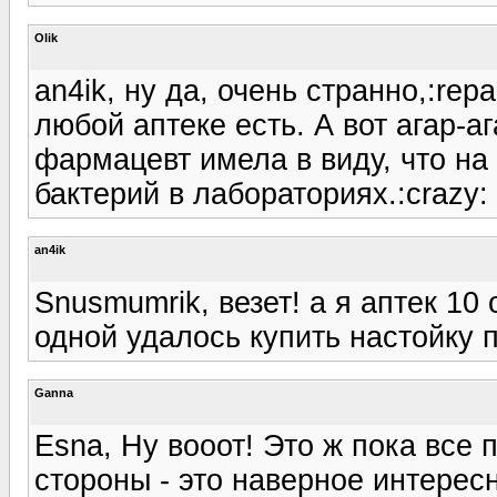
Olik
an4ik, ну да, очень странно,:rep
любой аптеке есть. А вот агар-а
фармацевт имела в виду, что на 
бактерий в лабораториях.:crazy:
an4ik
Snusmumrik, везет! а я аптек 10
одной удалось купить настойку п
Ganna
Esna, Ну вооот! Это ж пока все 
стороны - это наверное интересн