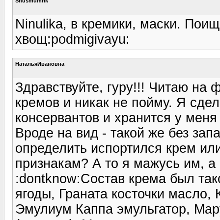
Snusmumrik
Ninulika, в кремики, маски. Пои
хвощ:podmigivayu:
НатальяИвановна
Здравствуйте, гуру!!! Читаю на
кремов и никак не пойму. Я сде
консервантов и хранится у меня
Вроде на вид - такой же без зап
определить испортился крем ил
признакам? А то я мажусь им, а 
:dontknow:Состав крема был так
ягоды, Граната косточки масло,
Эмулиум Каппа эмульгатор, Мар