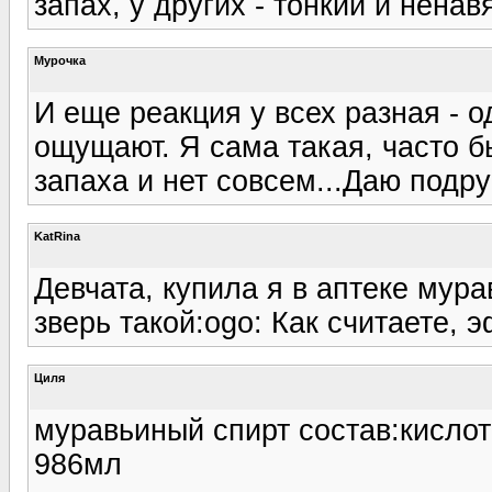
запах, у других - тонкий и ненав
Мурочка
И еще реакция у всех разная - о
ощущают. Я сама такая, часто б
запаха и нет совсем...Даю подруг
KatRina
Девчата, купила я в аптеке мура
зверь такой:ogo: Как считаете, 
Циля
муравьиный спирт состав:кислот
986мл