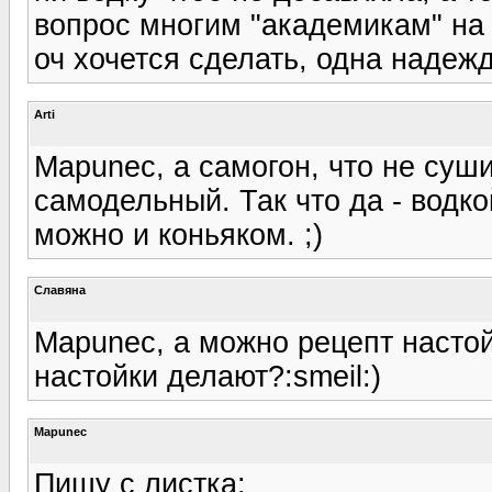
вопрос многим "академикам" на
оч хочется сделать, одна надеж
Arti
Mapunec, а самогон, что не суши
самодельный. Так что да - водк
можно и коньяком. ;)
Славяна
Mapunec, а можно рецепт настойк
настойки делают?:smeil:)
Mapunec
Пишу с листка: