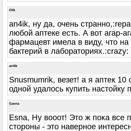
Olik
an4ik, ну да, очень странно,:rep
любой аптеке есть. А вот агар-а
фармацевт имела в виду, что на 
бактерий в лабораториях.:crazy:
an4ik
Snusmumrik, везет! а я аптек 10
одной удалось купить настойку п
Ganna
Esna, Ну вооот! Это ж пока все 
стороны - это наверное интересн