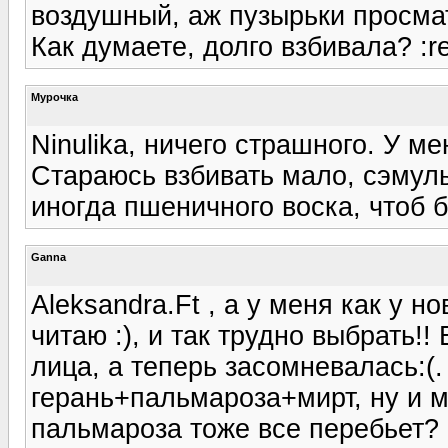
воздушный, аж пузырьки просма
Как думаете, долго взбивала? :r
Мурочка
Ninulika, ничего страшного. У ме
Стараюсь взбивать мало, сэмуль
иногда пшеничного воска, чтоб 
Ganna
Aleksandra.Ft , а у меня как у н
читаю :), и так трудно выбрать!
лица, а теперь засомневалась:(.
герань+пальмароза+мирт, ну и м
пальмароза тоже все перебьет?