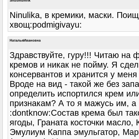
Snusmumrik
Ninulika, в кремики, маски. Пои
хвощ:podmigivayu:
НатальяИвановна
Здравствуйте, гуру!!! Читаю на
кремов и никак не пойму. Я сде
консервантов и хранится у меня
Вроде на вид - такой же без зап
определить испортился крем ил
признакам? А то я мажусь им, а 
:dontknow:Состав крема был так
ягоды, Граната косточки масло,
Эмулиум Каппа эмульгатор, Мар