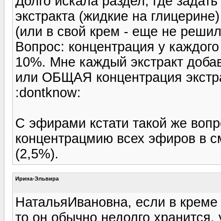
Долго искала раздел, где задать
экстракта (жидкие на глицерине)
(или в свой крем - еще не решил
Вопрос: концентрация у каждого 
10%. Мне каждый экстракт доба
или ОБЩАЯ концентрация экстра
:dontknow:
С эфирами кстати такой же во
концентрацмию всех эфиров в см
(2,5%).
Ирина-Эльвира
НатальяИвановна, если в креме 
то он обычно недолго хранится, 