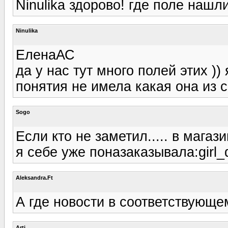
Ninulika здорово! где поле нашл
Ninulika
ЕленаАС
да у нас тут много полей этих ))
понятия не имела какая она из с
Sogo
Если кто не заметил..... в магаз
я себе уже поназаказывала:girl_
Aleksandra.Ft
А где новости в соответствующе
Arti