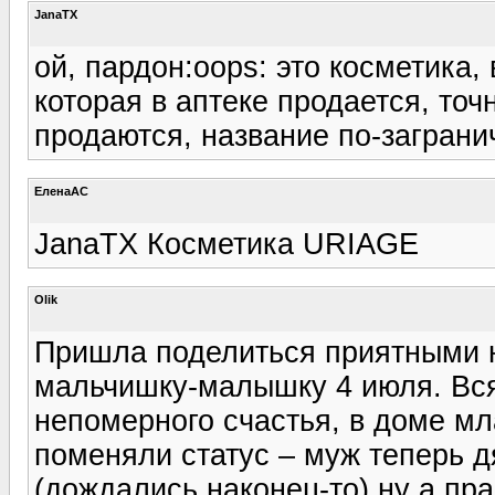
JanaTX
ой, пардон:oops: это косметика, 
которая в аптеке продается, точн
продаются, название по-загранич
ЕленаАС
JanaTX Косметика URIAGE
Olik
Пришла поделиться приятными н
мальчишку-малышку 4 июля. Вся
непомерного счастья, в доме мла
поменяли статус – муж теперь д
(дождались наконец-то) ну а пр