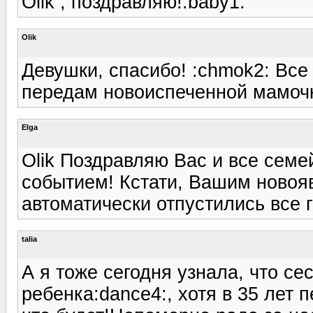
Olik , поздравляю!:baby1:
Olik
Девушки, спасибо! :chmok2: Вс
передам новоиспеченной мамочке
Elga
Olik Поздравляю Вас и все семе
событием! Кстати, Вашим ново
автоматически отпустились все г
talia
А я тоже сегодня узнала, что с
ребенка:dance4:, хотя в 35 лет 