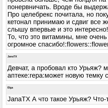
понервничать. Вроде бы выдерж
Про целебрекс почитала, но поку
кетонал принимаю и сдвиг все ж
слышу впервые и это интересно!
То, что это витамины, мне очень
огромное спасибо!:flowers::flower
JanaTX
Девчат, а пробовал кто Урьяж? м
аптеке:repa:может новую темку 
Elga
JanaTX А что такое Урьяж? Что-т