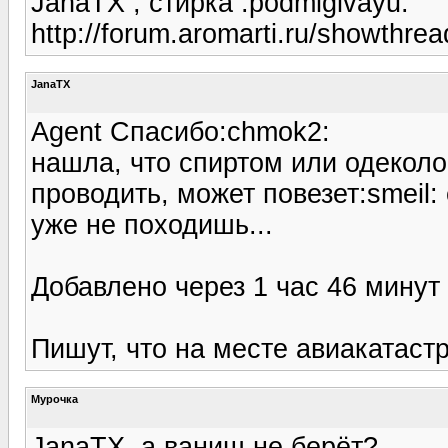
JanaTX , стирка :podmigivayu:
http://forum.aromarti.ru/showthre
JanaTX
Agent Спасибо:chmok2:
нашла, что спиртом или одеколо
проводить, может повезет:smeil: 
уже не походишь...
Добавлено через 1 час 46 минут
Пишут, что на месте авиакатас
Мурочка
JanaTX, а ваниш не берёт?