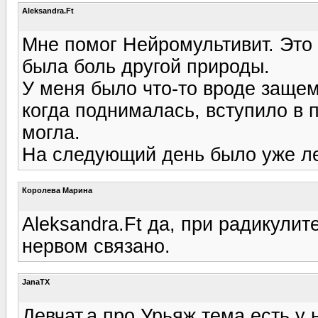
Aleksandra.Ft
Мне помог Нейромультивит. Это
была боль другой природы.
У меня было что-то вроде защем
когда поднималась, вступило в 
могла.
На следующий день было уже лег
Королева Марина
Aleksandra.Ft да, при радикули
нервом связано.
JanaTX
Девчат,а про Урьяж тема есть у н