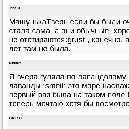
JanaTX
МашунькаТверь если бы были оче
стала сама. а они обычные, хор
не отстираются:grust:, конечно.
лет там не была.
Ninulika
Я вчера гуляла по лавандовому п
лаванды :smeil: это море наслаж
первый раз была на таком поле!!!!
теперь мечтаю хотя бы посмотре
ЕленаАС