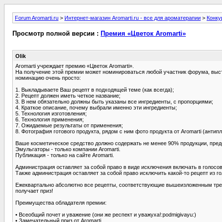
Forum Aromarti.ru
>
Интернет-магазин Aromarti.ru - все для ароматерапии
>
Конку
Просмотр полной версии :
Премия «Цветок Aromarti»
Olik
Аromarti учреждает премию «Цветок Aromarti».
На получение этой премии может номинироваться любой участник форума, выста
номинацию очень просто:
1. Выкладываете Ваш рецепт в подходящей теме (как всегда);
2. Рецепт должен иметь четкое название;
3. В нем обязательно должны быть указаны все ингредиенты, с пропорциями;
4. Краткое описание, почему выбрали именно эти ингредиенты;
5. Технология изготовления;
6. Технология применения;
7. Ожидаемые результаты от применения;
8. Фотография готового продукта, рядом с ним фото продукта от Aromarti (антип
Ваше косметическое средство должно содержать не менее 90% продукции, предс
Эмульгаторы - только компании Aromarti.
Публикация - только на сайте Aromarti.
Администрация оставляет за собой право в виде исключения включать в голосо
Также администрация оставляет за собой право исключить какой-то рецепт из г
Ежеквартально абсолютно все рецепты, соответствующие вышеизложенным треб
получает приз!
Преимущества обладателя премии:
• Всеобщий почет и уважение (они же респект и уважуха!:podmigivayu:)
• Замечательный приз от Aromarti