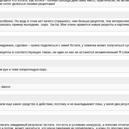
елайте что хотите, как хотите - полная свобода действий) никто, практически, не актив
 не хотят делиться своими рецептами!
обенно. Но ведь в этом нет ничего страшного, чем больше рецептов, тем интереснее. 
азать пример молодежи. :oops: :ha-ha: Мне очень нравится новые рецепты и картинки
о придумано, сделано – нужно поделиться с нами! Кстати, у новичка может получиться с
рецепты в соответствующих темах, ни один из них не останется незамеченным! Я слеж
я рук и тоже попретендую:oops:
 :dance:
 или еще какое средство в действии, поэтому и не выкладывают пока, у меня два резу
аписать ожидаемый результат (кстати, это есть в условиях конкурса), а попозже отчитат
:) и потом, может оказаться, что ваши ожидания не оправдались, а кому-то другому в