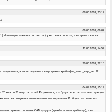
08.06.2009, 23:14
il:
09.06.2009, 09:02
:( И шампунь пока не срастается :( уже третья попытка, а не нравится пока.
11.06.2009, 14:54
30.06.2009, 22:18
иво получились, а ваше творение в виде крема-скраба-фиг_знает_еще_чего!!!
04.09.2009, 15:19
20 мая по 31 августа. :smeil: Разумеется, это будут рецепты, соответствующие
хновило на создание своего неповторимого рецепта! В общем, готовьтесь к
имально демонстрировать САМ продукт (крем/молочко/скраб/и пр.), а не