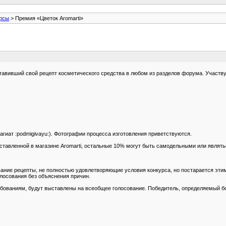
рсы
> Премия «Цветок Aromarti»
вивший свой рецепт косметического средства в любом из разделов форума. Участвуют
лагиат :podmigivayu:). Фотографии процесса изготовления приветствуются.
тавленной в магазине Aromarti, остальные 10% могут быть самодельными или являться
вание рецепты, не полностью удовлетворяющие условия конкурса, но постарается эти
олосования без объяснения причин.
ованиям, будут выставлены на всеобщее голосование. Победитель, определяемый бол