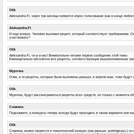
Olik
Aleksandra.Ft, через три месяца появится опрос-голосование (как в конце любог
Aleksandra.Ft
И еще вопрос. Человек выложил рецепт, который соответствует требованиям. О
участвовать?
Olik
Aleksandra.Ft, та-а-а-акс! Внимательно читаем первое сообщение этой темы
Ежеквартально абсолютно все рецепты, соответствующие вышеизложенным требов
Мурочка
Олик, а те рецепты, которые были выложены раньше, в апреле-мае, тоже будут 
Olik
Мурочка, будут рассматриваться рецепты всех средств, но только с момента объ
Славяна
Подскажите, а конкурсы теперь всегда будут проходить в таком варианте или е
Olik
Славяна, можно провести и тематический конкурс (как раньше :podmigivayu:) ес