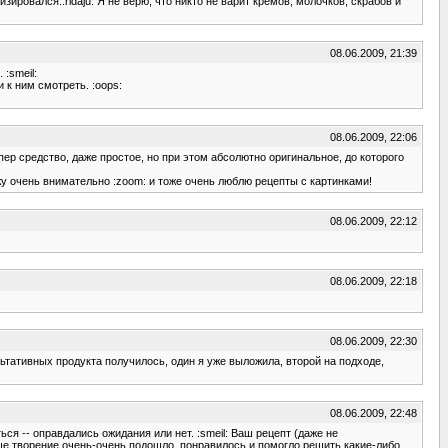
изировался.:ridaju: Я не верю, что никто не варит кремов, молочков, скрабов и
08.06.2009, 21:39
:smeil:
 к ним смотреть. :oops:
08.06.2009, 22:06
упер средство, даже простое, но при этом абсолютно оригинальное, до которого
у очень внимательно :zoom: и тоже очень люблю рецепты с картинками!
08.06.2009, 22:12
08.06.2009, 22:18
08.06.2009, 22:30
льтативных продукта получилось, один я уже выложила, второй на подходе,
08.06.2009, 22:48
ься -- оправдались ожидания или нет. :smeil: Ваш рецепт (даже не
аше творение очень-очень подошло, понравилось и помогло решить какие-либо