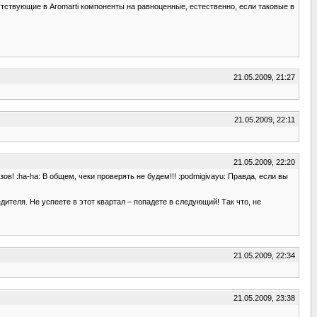
утствующие в Aromarti компоненты на равноценные, естественно, если таковые в
21.05.2009, 21:27
21.05.2009, 22:11
21.05.2009, 22:20
в! :ha-ha: В общем, чеки проверять не будем!!! :podmigivayu: Правда, если вы
едителя. Не успеете в этот квартал – попадете в следующий! Так что, не
21.05.2009, 22:34
21.05.2009, 23:38