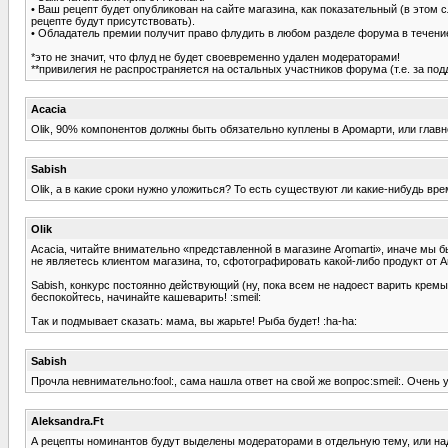
• Ваш рецепт будет опубликован на сайте магазина, как показательный (в этом
рецепте будут присутствовать).
• Обладатель премии получит право флудить в любом разделе форума в течени
*это не значит, что флуд не будет своевременно удален модераторами!
**привилегия не распространяется на остальных участников форума (т.е. за подд
Acacia
Olik, 90% компонентов должны быть обязательно куплены в Аромарти, или главн
Sabish
Olik, а в какие сроки нужно уложиться? То есть существуют ли какие-нибудь вр
Olik
Acacia, читайте внимательно «представленной в магазине Aromarti», иначе мы бы
не являетесь клиентом магазина, то, сфотографировать какой-либо продукт от A
Sаbish, конкурс постоянно действующий (ну, пока всем не надоест варить кремы)!
беспокойтесь, начинайте кашеварить! :smeil:
Так и подмывает сказать: мама, вы жарьте! Рыба будет! :ha-ha:
Sabish
Прочла невнимательно:fool:, сама нашла ответ на свой же вопрос:smeil:. Очень у
Aleksandra.Ft
А рецепты номинантов будут выделены модераторами в отдельную тему, или н