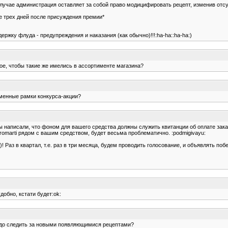
 случае администрация оставляет за собой право модицифировать рецепт, изменив отс
е трех дней после присуждения премии*
ержку флуда - предупреждения и наказания (как обычно)!!!:ha-ha::ha-ha:)
ое, чтобы такие же имелись в ассортименте магазина?
еменные рамки конкурса-акции?
 написали, что фоном для вашего средства должны служить квитанции об оплате заказо
romarti рядом с вашим средством, будет весьма проблематично. :podmigivayu:
 Раз в квартал, т.е. раз в три месяца, будем проводить голосование, и объявлять поб
добно, кстати будет:ok:
адо следить за новыми появляющимися рецептами?