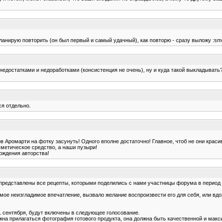
ланирую повторить (он был первый и самый удачный), как повторю - сразу выложу :sme
 недостатками и недоработками (консистенция не очень), ну и куда такой выкладывать? 
я отдельно.
ков Аромарти на фотку засунуть! Одного вполне достаточно! Главное, чтоб не они крас
сметическое средство, а наши пузыри!
ерждения авторства!
представлены все рецепты, которыми поделились с нами участницы форума в период с 
амое неизгладимое впечатление, вызвало желание воспроизвести его для себя, или вдо
1 сентября, будут включены в следующее голосование.
лжна прилагаться фотография готового продукта, она должна быть качественной и макс