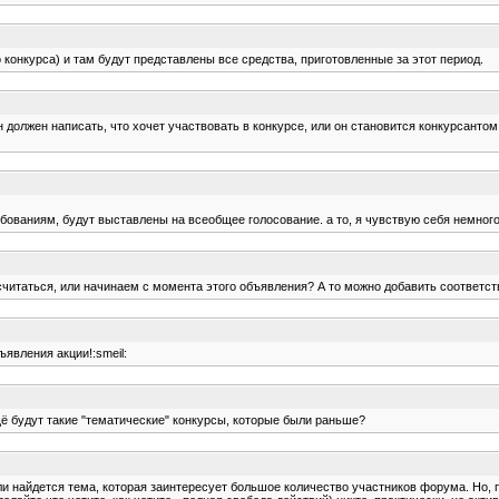
о конкурса) и там будут представлены все средства, приготовленные за этот период.
н должен написать, что хочет участвовать в конкурсе, или он становится конкурсан
аниям, будут выставлены на всеобщее голосование. а то, я чувствую себя немного г
считаться, или начинаем с момента этого объявления? А то можно добавить соответст
явления акции!:smeil:
щё будут такие "тематические" конкурсы, которые были раньше?
ли найдется тема, которая заинтересует большое количество участников форума. Но, по