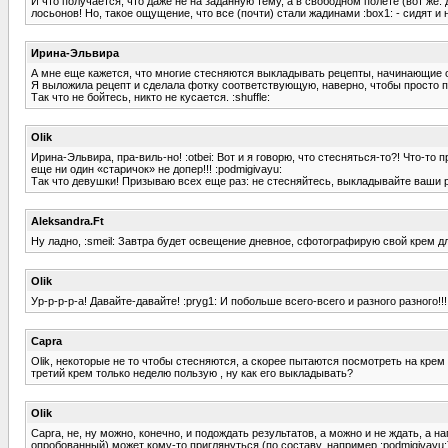
И что получается, что даже не на заданную тему, а в свободном полете (вот же: д
лосьонов! Но, такое ощущение, что все (почти) стали жадинами :box1: - сидят и
Ирина-Эльвира
А мне еще кажется, что многие стесняются выкладывать рецепты, начинающие ос
Я выложила рецепт и сделала фотку соответствующую, наверно, чтобы просто пок
Так что не бойтесь, никто не кусается. :shuffle:
Olik
Ирина-Эльвира, пра-виль-но! :otbei: Вот и я говорю, что стесняться-то?! Что-т
еще ни один «старичок» не допер!!! :podmigivayu:
Так что девушки! Призываю всех еще раз: не стесняйтесь, выкладывайте ваши 
Aleksandra.Ft
Ну ладно, :smeil: Завтра будет освещение дневное, сфотографирую свой крем дл
Olik
Ур-р-р-р-а! Давайте-давайте! :pryg1: И побольше всего-всего и разного разного!!!
Capra
Olik, некоторые не то чтобы стесняются, а скорее пытаются посмотреть на крем
третий крем только неделю пользую , ну как его выкладывать?
Olik
Capra, не, ну можно, конечно, и подождать результатов, а можно и не ждать, а н
опробованный) может кому-то приглянуться (по составу, например :podmigivayu