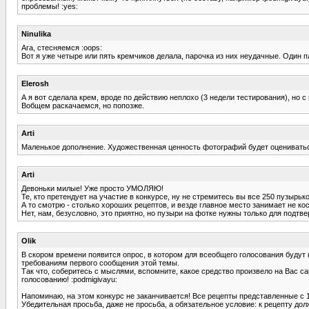
проблемы! :yes:
Ninulika
Ага, стесняемся :oops:
Вот я уже четыре или пять кремчиков делала, парочка из них неудачные. Один п
Elerosh
А я вот сделала крем, вроде по действию неплохо (3 недели тестирования), но с
Вобщем раскачаемся, но попозже.
Arti
Маленькое дополнение. Художественная ценность фотографий будет оцениватьс
Arti
Девоньки милые! Уже просто УМОЛЯЮ!
Те, кто претендует на участие в конкурсе, ну не стремитесь вы все 250 пузырь
А то смотрю - столько хороших рецептов, и везде главное место занимает не ко
Нет, нам, безусловно, это приятно, но пузыри на фотке нужны только для подтв
Olik
В скором времени появится опрос, в котором для всеобщего голосования будут 
требованиям первого сообщения этой темы.
Так что, соберитесь с мыслями, вспомните, какое средство произвело на Вас с
голосованию! :podmigivayu:
Напоминаю, на этом конкурс не заканчивается! Все рецепты представленные с 
Убедительная просьба, даже не просьба, а обязательное условие: к рецепту до