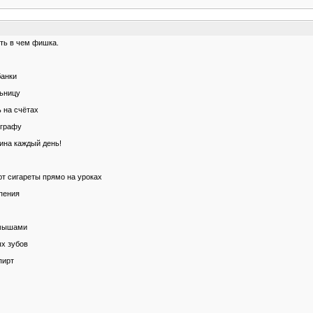
ять в чем фишка.
банки
льницу
 на счётах
еграфу
ина каждый день!
ют сигареты прямо на уроках
рпения
амышами
ых зубов
пирт