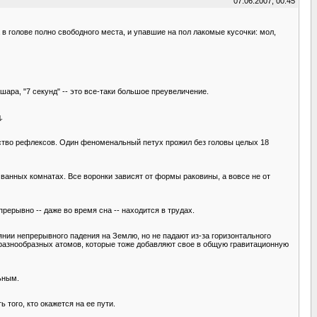
07.06.2007, 00:45
 в голове полно свободного места, и упавшие на пол лакомые кусочки: мол,
ара, "7 секунд" -- это все-таки большое преувеличение.
.
инство рефлексов. Один феноменальный петух прожил без головы целых 18
ванных комнатах. Все воронки зависят от формы раковины, а вовсе не от
ерывно -- даже во время сна -- находится в трудах.
янии непрерывного падения на Землю, но не падают из-за горизонтального
о разнообразных атомов, которые тоже добавляют свое в общую гравитационную
ьным.
того, кто окажется на ее пути.