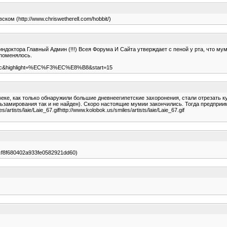
ском (http://www.chriswetherell.com/hobbit/)
доктора Главный Админ (!!!) Всея Форума И Сайта утверждает с пеной у рта, что муми
 поменялось.
r=asc&highlight=%EC%F3%EC%E8%B8&start=15
ке, как только обнаружили большие дневнеегипетские захоронения, стали отрезать ку
ьзамирования так и не найден). Скоро настоящие мумии закончились. Тогда предприи
/artists/laie/Laie_67.gifhttp://www.kolobok.us/smiles/artists/laie/Laie_67.gif
7271cf8f680402a933fe0582921dd60)