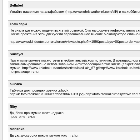
Bellabel
Узнайте ваше имя на эльфийском (http://www.chriswetherell.com/elf/) и на хоббитов
Томилари
Не знала где можно поделиться этой ссылкой. Это на форуме инфернального скин
После прочтения этой дискуссии первоначальное мнение о скиндокторе сильно
http://www.sskindoctor.com/ru/forum/viewtopic.php?t=199&postdays=0&postorde
Sunnyel
Про мумие можете посмотреть в любом английском источнике. В позапрошлом ве
забальзамировались с использованием и фитоэссенций в том числе (секрет бал
мумие. http://www.kolobok.us/smiles/artists/laie/Laie_67.gifhttp://www.kolobok.us/smiles
потрясающе :rzhu:
анютка
Таблица для проверки зрения :shock:
http://k.foto.radikal.ru/0706/cc/fabd3bb40912t.jpg (http://foto.radikal.ru/f.aspx?i=b
filby
Да, блин про мумие жесть однако
просто нет слов
Marishka
Да уж, дискуссия вокруг мумие жжот :rzhu: