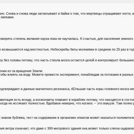
о. Снова и снова люди заглатывают и байки о том, что мертвецы отращивают ногти, а
 лапками.
мерять степень желания наука пока не научилась. К счастью, для населения земного ш
о возвышаются над местностью. Небоскребы биты молниями в среднем по 25 раз в год
ру без головы потому, что часть ствола мозга остается целой и контролирует больш
ении из-за вращения Земли.
обы влиять на воду. Можете провести эксперимент, понаблюдав за потоками в разных 
дтверждают и данные магнитного резонанса, бОльшая часть коры головного мозга непр
витация есть всюду, а космонавты плавают в кораблях потому, что находятся в состо
когда не иссякают полностью. Вдобавок неверно, что космос -- это вакуум. Там полн
ых маком бублика, тест на содержание в организме опиатов может оказаться положител
ветра означает, что даже с 300-метрового здания она может только слегка оцарапать 