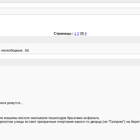
Страницы :
1
2
[
3
]
4
несвободные. :lol:
инги режутся...
ющие машины весело окатывали пешеходов брызгами асфальта.
ризотом улицы встают призрачные очертания какого-то дворца (не "Газпром") на берег