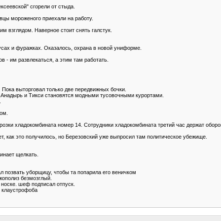
ексеевской" сгорели от стыда.
авцы мороженого приехали на работу.
 взглядом. Наверное стоит снять галстук.
трусах и фуражках. Оказалось, охрана в новой униформе.
в - им развлекаться, а этим там работать.
. Пока выторговал только две передвижных бочки.
. Анадырь и Тикси становятся модными тусовочными курортами.
.
ом.
розки хладокомбината номер 14. Сотрудники хладокомбината третий час держат оборо
т, как это получилось, но Березовский уже выпросил там политическое убежище.
чинает щелкать.
л позвать уборщицу, чтобы та попарила его веничком
 жополиз безмозглый.
 носке. шеф подписал отпуск.
о клаустрофоба