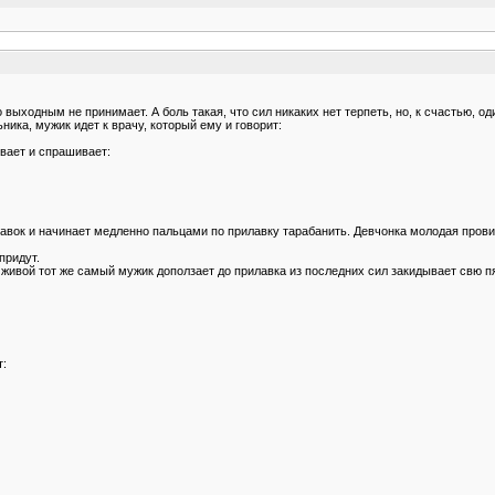
по выходным не принимает. А боль такая, что сил никаких нет терпеть, но, к счастью,
ника, мужик идет к врачу, который ему и говорит:
вает и спрашивает:
авок и начинает медленно пальцами по прилавку тарабанить. Девчонка молодая пров
придут.
е живой тот же самый мужик доползает до прилавка из последних сил закидывает свю 
т: