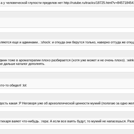
а у человеческой глупости пределов нет http://rutube.ru/tracks/18725.html?v=84571845
ляются еще и админами.. :shock: и откуда они берутся только, наверно оттуда же отк
дмин тоже в ароматерапии плохо разбирается (хотя уже может и не очень плохо). :wink
е дальше каталог дополнять.
о-то обидел! :lol:
дость какая :P Неговоря уже об археологической ценности мумий (пологаю за одно жела
ихаря ваяют что-нибудь. :repa: А если все ваять будут, то мумий не напасешься. Разве