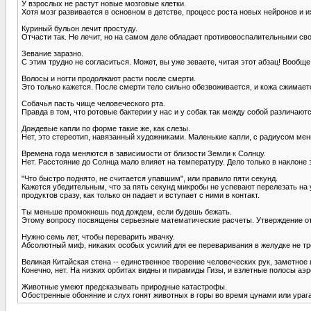
У взрослых не растут новые мозговые клетки.
Хотя мозг развивается в основном в детстве, процесс роста новых нейронов и и
Куриный бульон лечит простуду.
Отчасти так. Не лечит, но на самом деле обладает противовоспалительными св
Зевание заразно.
С этим трудно не согласиться. Может, вы уже зеваете, читая этот абзац! Вообще
Волосы и ногти продолжают расти после смерти.
Это только кажется. После смерти тело сильно обезвоживается, и кожа сжимает
Собачья пасть чище человеческого рта.
Правда в том, что ротовые бактерии у нас и у собак так между собой различаютс
Дождевые капли по форме такие же, как слезы.
Нет, это стереотип, навязанный художниками. Маленькие капли, с радиусом мен
Времена года меняются в зависимости от близости Земли к Солнцу.
Нет. Расстояние до Солнца мало влияет на температуру. Дело только в наклоне з
"Что быстро поднято, не считается упавшим", или правило пяти секунд.
Кажется убедительным, что за пять секунд микробы не успевают перелезать на 
продуктов сразу, как только он падает и вступает с ними в контакт.
Ты меньше промокнешь под дождем, если будешь бежать.
Этому вопросу посвящены серьезные математические расчеты. Утверждение отчас
Нужно семь лет, чтобы переварить жвачку.
Абсолютный миф, никаких особых усилий для ее переваривания в желудке не тре
Великая Китайская стена -- единственное творение человеческих рук, заметное 
Конечно, нет. На низких орбитах видны и пирамиды Гизы, и взлетные полосы аэр
Животные умеют предсказывать природные катастрофы.
Обостренные обоняние и слух гонят животных в горы во время цунами или урага