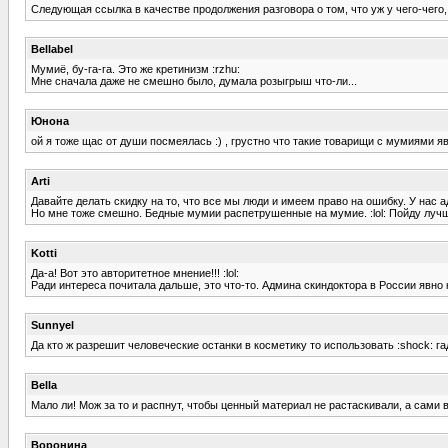
Следующая ссылка в качестве продолжения разговора о том, что уж у чего-чего, 
Bellabel
Мумиё, бу-га-га. Это же кретинизм :rzhu:
Мне сначала даже не смешно было, думала розыгрыш что-ли...
Юнона
ой я тоже щас от души посмеялась :) , грустно что такие товарищи с мумиями яв
Arti
Давайте делать скидку на то, что все мы люди и имеем право на ошибку. У нас а
Но мне тоже смешно. Бедные мумии распетрушенные на мумие. :lol: Пойду лучш
Kotti
Да-а! Вот это авторитетное мнение!!! :lol:
Ради интереса почитала дальше, это что-то. Админа скиндоктора в России явно кт
Sunnyel
Да кто ж разрешит человеческие останки в косметику то использовать :shock: га
Bella
Мало ли! Мож за то и распнут, чтобы ценный материал не растаскивали, а сами вт
Воронина