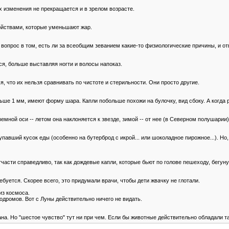
х изменения не прекращается и в зрелом возрасте.
ойствами, которые уменьшают жар.
 вопрос в том, есть ли за всеобщим зеванием какие-то физиологические причины, и от
ся, больше выставляя ногти и волосы напоказ.
я, что их нельзя сравнивать по чистоте и стерильности. Они просто другие.
ьше 1 мм, имеют форму шара. Капли побольше похожи на булочку, вид сбоку. А когда 
емной оси -- летом она наклоняется к звезде, зимой -- от нее (в Северном полушарии)
упавший кусок еды (особенно на бутерброд с икрой... или шоколадное пирожное...). Н
ти справедливо, так как дождевые капли, которые бьют по голове пешеходу, бегуну 
буется. Скорее всего, это придумали врачи, чтобы дети жвачку не глотали.
из космоса.
одромов. Вот с Луны действительно ничего не видать.
на. Но "шестое чувство" тут ни при чем. Если бы животные действительно обладали т