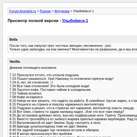
Forum Aromarti.ru
>
Разное
>
Флудилка
> Улыбнёмся-1
Просмотр полной версии :
Улыбнёмся-1
Bella
После того, как напугал трех честных женщин, несомненно. :yes:
Только одна загвоздка, на ком именно? Многоженство не разрешено, да и мы все 
Vanilla
Дневник потеющего москвича
7.12 Проснулся оттого, что уплыла подушка.
7.24 Пошел умываться. Ура! Наконец-то отключили горячую воду!
7.24 А, нет, не отключили :-(
7.26 Все-таки отключили! Это была холодная вода!
7.38 Захотел кофе. Поставил чайник в холодильник.
7.53 Чайник вскипел.
7.58 Кофе испарился.
8.10 Никак не мог решить, что надеть на работу. В семейных трусах жарко, а стр
8.15 Решился на стринги и покупку карманного вентилятора
8.16 Подумал и решил, что в стрингах нет карманов, вентилятор класть некуда.
8.18 Вот блин, стринги то задом наперед надел...Или это все-таки перед?
8.25 До остановки добежал легко, высоко подбрасывая ноги. Горячо. Проезжа
8.31 Вместо троллейбуса из зыбкого марева приплыл караван верблюдов. Над го
8.33 Вагоновожатой не идет бикини. Буду смотреть в окно.
8.38 Бригаде шпалоукладчиц тоже не идет бикини.
8.40 На задней площадке три человека встали в обморок.
8.44 В метро проскользнул без проблем.