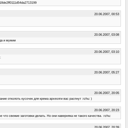
418de2ff0111d54da2713199
20.06.2007, 00:53
20.06.2007, 03:08
уда и мумии
20.06.2007, 03:10
:
20.06.2007, 05:27
20.06.2007, 20:05
ние отколоть кусочек для крема археолги вас распнут :rzhu: )
20.06.2007, 20:23
 что свежие заготовки делать. Но они наверняка не такого качества. :rzhu:
20.06.2007, 20:39