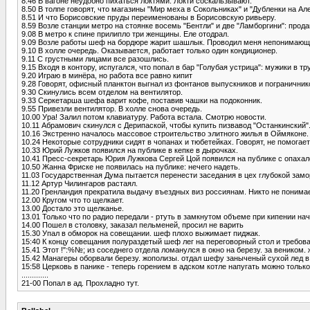
8.46 В вагоне неудобно пихаться локтями. Локти соскальзывают.
8.50 В толпе говорят, что магазины "Мир меха в Сокольниках" и "Дубленки на Ал
8.51 И что Борисовские пруды переименованы в Борисовскую ривьеру.
8.59 Возле станции метро на стоянке восемь "Бентли" и две "Ламборгини": прод
9.08 В метро к спине прилипло три женщины. Еле отодрал.
9.09 Возле работы шеф на бордюре жарит шашлык. Проводил меня непонимающим
9.10 В холле очередь. Оказывается, работает только один кондиционер.
9.11 С грустными лицами все разошлись.
9.15 Входя в контору, испугался, что попал в бар "Голубая устрица": мужики в 
9.20 Играю в минёра, но работа все равно кипит
9.28 Говорят, офисный планктон выгнал из фонтанов выпускников и пограничнико
9.30 Скинулись всем отделом на вентилятор.
9.33 Серкетарша шефа варит кофе, поставив чашки на подоконник.
9.55 Привезли вентилятор. В холле снова очередь.
10.00 Ура! Залил потом клавиатуру. Работа встала. Смотрю новости.
10.11 Абрамович скинулся с Дерипаской, чтобы купить пизвавод "Останкинский"
10.16 Экстренно началось массовое строительство элитного жилья в Оймяконе
10.24 Некоторые сотрудники сидят в чопанах и тюбетейках. Говорят, не помогает
10.33 Юрий Лужков появился на публике в кепке в дырочках.
10.41 Пресс-секретарь Юрия Лужкова Сергей Цой появился на публике с опахал
10.50 Жанна Фриске не появилась на публике: нечего надеть.
11.03 Государственная Дума пытается перенести заседания в цех глубокой замо
11.12 Артур Чилингаров растаял.
11.20 Гренландия прекратила выдачу въездных виз россиянам. Никто не понимае
12.00 Кругом что то щелкает.
13.00 Достало это щелканье.
13.01 Только что по радио передали - ртуть в замкнутом объеме при кипении на
14.00 Пошел в столовку, заказал пельменей, просил не варить
15.30 Упал в обморок на совещании. шеф плохо выжимает пиджак.
15:40 К концу совещания полураздетый шеф лег на переговорный стол и требова
15.41 Этот !":%№; из соседнего отдела ломанулся в окно на березу. за веником.
15.42 Манагеры оборвали березу. жополизы. отдал шефу заныченый сухой лед в
15:58 Церковь в панике - теперь горением в адском котле напугать можно тольк
.............
21-00 Попал в ад. Прохладно тут.