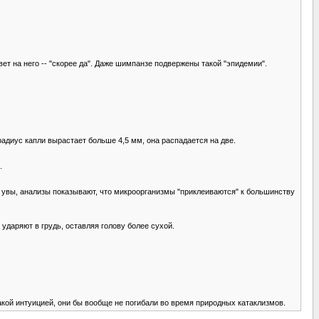
вет на него -- "скорее да". Даже шимпанзе подвержены такой "эпидемии".
радиус капли вырастает больше 4,5 мм, она распадается на две.
.
о, увы, анализы показывают, что микроорганизмы "приклеиваются" к большинству
ударяют в грудь, оставляя голову более сухой.
акой интуицией, они бы вообще не погибали во время природных катаклизмов.