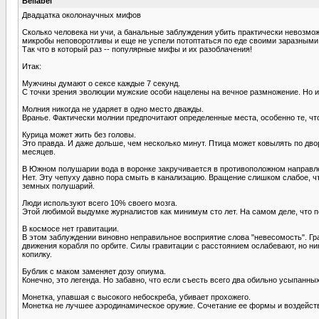
Bellabel
Двадцатка околонаучных мифов
Сколько человека ни учи, а банальные заблуждения убить практически невозможн
микробы неповоротливы и еще не успели потоптаться по еде своими заразными
Так что в который раз -- популярные мифы и их разоблачения!
Итак:
Мужчины думают о сексе каждые 7 секунд.
С точки зрения эволюции мужские особи нацелены на вечное размножение. Но из
Молния никогда не ударяет в одно место дважды.
Вранье. Фактически молнии предпочитают определенные места, особенно те, чт
Курица может жить без головы.
Это правда. И даже дольше, чем несколько минут. Птица может ковылять по дво
месяцев.
В Южном полушарии вода в воронке закручивается в противоположном направл
Нет. Эту чепуху давно пора смыть в канализацию. Вращение слишком слабое, чт
земных полушарий.
Люди используют всего 10% своего мозга.
Этой любимой выдумке журналистов как минимум сто лет. На самом деле, что по
В космосе нет гравитации.
В этом заблуждении виновно неправильное восприятие слова "невесомость". Гра
движения корабля по орбите. Силы гравитации с расстоянием ослабевают, но ни
копилку.
Бублик с маком заменяет дозу опиума.
Конечно, это легенда. Но забавно, что если съесть всего два обильно усыпанн
Монетка, упавшая с высокого небоскреба, убивает прохожего.
Монетка не лучшее аэродинамическое оружие. Сочетание ее формы и воздействия 