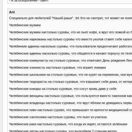
- А за оскорбление - бан!!!
Arti
Специально для любителей "Нашей раши". :lol: Кто не смотрит, тот может не пон
Челябинские мужики
Челябинские мужики настолько суровы, что не пьют кофе, а жрут его ложкой из 
Челябинские наркоманы настолько суровы что вместо уколов ставят себе капе
Челябинкие админы насколько суровы, что пользователи предпочитают работать
Челябинские админы насколько суровы, что общаются и качают порнуху по тел
Челябинские коммунисты на столько суровые, что отмечают День рождения Лен
Челябинские хоккеисты настолько суровые, что играют ломами
Челябинские школьники на столько суровые, что не курят на переменах, они жу
Челябинские террористы на столько суровые, что взрывают себя дома, от нете
Челябинские комары на столько суровые, что сосут кровь даже у себя
Челябинские женщины настолько суровые, что пользуются вместо тампонов к
Челябинские младенцы настолько суровые, что жрут яблоки не дожидаясь перв
Челябинское пиво настолько сурово, что превышает по крепости медицинский с
Челябинские сантехники настолько суровы, что пьют из унитаза
Челябинские раки настолько суровые, что когда их варят, остаются зелёными
Челябинские дятлы настолько суровы, что выдолбили 2 станции метро