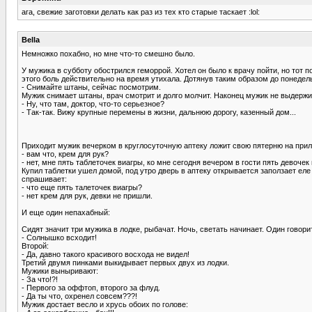
ага, свежие заготовки делать как раз из тех кто старые таскает :lol:
Bella
Немножко похабно, но мне что-то смешно было.
У мужика в субботу обострился геморрой. Хотел он было к врачу пойти, но тот 
этого боль действительно на время утихала. Дотянув таким образом до понедель
- Снимайте штаны, сейчас посмотрим.
Мужик снимает штаны, врач смотрит и долго молчит. Наконец мужик не выдержи
- Ну, что там, доктор, что-то серьезное?
- Так-так. Вижу крупные перемены в жизни, дальнюю дорогу, казенный дом...
Приходит мужик вечерком в круглосуточную аптеку ложит свою пятерню на прил
- вам что, крем для рук?
- нет, мне пять таблеточек виагры, ко мне сегодня вечером в гости пять девочек 
Купил таблетки ушел домой, под утро дверь в аптеку открывается заползает ел
спрашивает:
- что еще пять талеточек виагры?
- нет крем для рук, девки не пришли.
И еще один непахабный:
Сидят значит три мужика в лодке, рыбачат. Ночь, светать начинает. Один говори
- Солнышко всходит!
Второй:
- Да, давно такого красивого восхода не видел!
Третий двумя пинками выкидывает первых двух из лодки.
Мужики выныривают:
- За что!?!
- Первого за оффтоп, второго за флуд.
- Да ты что, охренел совсем???!
Мужик достает весло и хрусь обоих по голове: