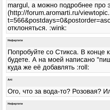
margul, а можно подробнее про э
(http://forum.aromarti.ru/viewtopic
t=566&postdays=0&postorder=asc
отклоняться. :wink:
Нефиртити
Попробуйте со Стикса. В конце 
будете. А на моей написано "пищ
куда же её добавлять :roll:
Arti
Ого, что за вода-то? Розовая? И
Нефиртити