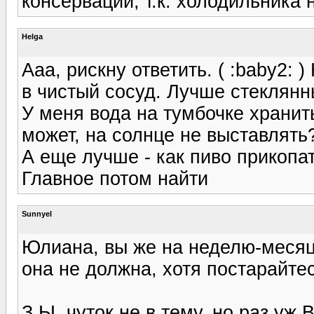
консервации, т.к. холодильника 
Helga
Ааа, рискну ответить. ( :baby2: 
в чистый сосуд. Лучше стеклянн
У меня вода на тумбочке хранит
может, на солнце не выставлять
А еще лучше - как пиво прикопать
Главное потом найти
Sunnyel
Юлиана, вы же на неделю-месяц 
она не должна, хотя постарайтес
З.Ы. чуток не в тему, но раз уж 