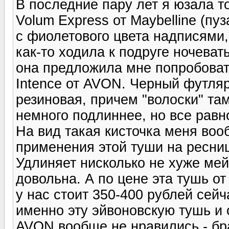
В последние пару лет я юзала т
Volum Express от Maybelline (пу
с фиолетового цвета надписями, 
как-то ходила к подруге ночеват
она предложила мне попробоват
Intence от AVON. Черный футляр,
резиновая, причем "волоски" там
немного подлиннее, но все равно
На вид такая кисточка меня воо
применения этой туши на ресни
Удлиняет нисколько не хуже ме
довольна. А по цене эта тушь от
у нас стоит 350-400 рублей сейча
именно эту эйвоновскую тушь и
AVON вообще не нравились - бра