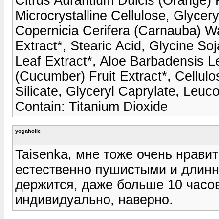
Citrus Aurantium Dulcis (Orange) F
Microcrystalline Cellulose, Glycer
Copernicia Cerifera (Carnauba) Wa
Extract*, Stearic Acid, Glycine So
Leaf Extract*, Aloe Barbadensis L
(Cucumber) Fruit Extract*, Cellu
Silicate, Glyceryl Caprylate, Leu
Contain: Titanium Dioxide
yogaholic
Taisenka, мне тоже очень нрави
естественно пушистыми и длинн
держится, даже больше 10 часов,
индивидуально, наверно.