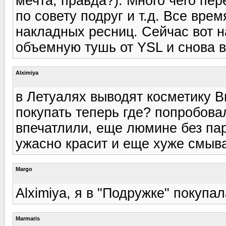
мечта, правда?). Много чего пер
по совету подруг и т.д. Все вр
накладных ресниц. Сейчас вот н
объемную тушь от YSL и снова в
Alximiya
в Летуалях выводят косметику Ви
покупать теперь где? попробовал
впечатлили, еще люмине без па
ужасно красит и еще хуже смыва
Margo
Alximiya, я в "Подружке" покупал
Marmaris