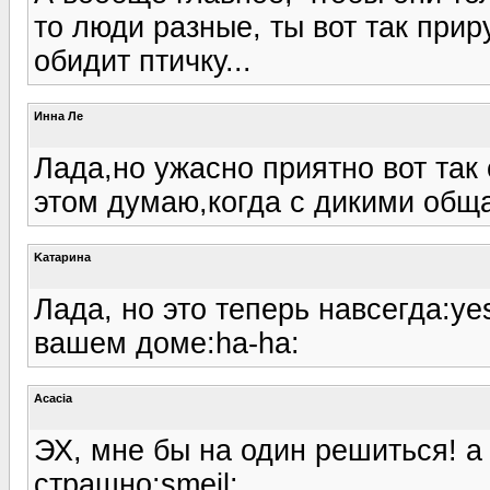
то люди разные, ты вот так прир
обидит птичку...
Инна Ле
Лада,но ужасно приятно вот так
этом думаю,когда с дикими обща
Kатарина
Лада, но это теперь навсегда:ye
вашем доме:ha-ha:
Acacia
ЭХ, мне бы на один решиться! а
страшно:smeil: