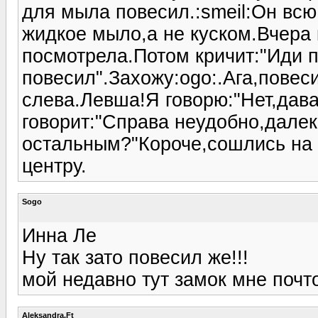
для мыла повесил.:smeil:Он всю
жидкое мыло,а не куском.Вчера 
посмотрела.Потом кричит:"Иди 
повесил".Захожу:ogo:.Ага,повес
слева.Левша!Я говорю:"Нет,дав
говорит:"Справа неудобно,далек
остальным?"Короче,сошлись на т
центру.
Sogo
Инна Ле
Ну так зато повесил же!!!
мой недавно тут замок мне почт
Aleksandra.Ft