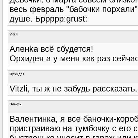
весь февраль "бабочки порхали",
душе. Бррррр:grust:
Vitzli
Аленka всё сбудется!
Орхидея а у меня как раз сейчас
Орхидея
Vitzli, ты ж не забудь рассказать
Эльфи
Валентинка, я все баночки-коро
пристраиваю на тумбочку с его с
быстренько уносит в гараж или к