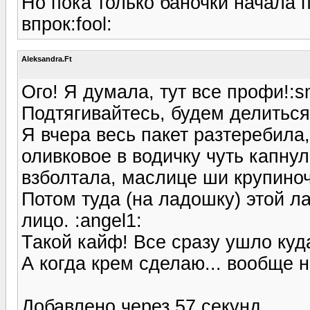
Но пока только баночки начала п
впрок:fool:
Aleksandra.Ft
Ого! Я думала, тут все профи!:sm
Подтягивайтесь, будем делиться
Я вчера весь пакет разтеребила
оливковое в водичку чуть капну
взболтала, маслице ши крупино
Потом туда (на ладошку) этой л
лицо. :angel1:
Такой кайф! Все сразу ушло куда
А когда крем сделаю... вообще н
Добавлено через 57 секунд