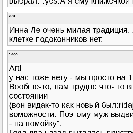
выбрал.":yes:А я ему книжечкой 
Arti
Инна Ле очень милая традиция. 
клетке подоконников нет.
Sogo
Arti
у нас тоже нету - мы просто на 
Вообще-то, нам трудно что- то 
состоянии
(вон видак-то как новый был:ridaj
воможности. Поэтому муж выдвин
- на помойку".
Года два назад пыталась пристро