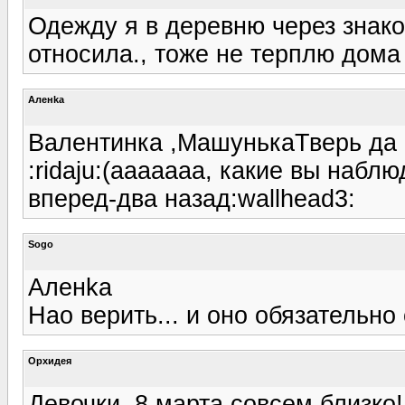
Одежду я в деревню через знак
относила., тоже не терплю дома 
Аленka
Валентинка ,МашунькаТверь да 
:ridaju:(ааааааа, какие вы набл
вперед-два назад:wallhead3:
Sogo
Аленka
Нао верить... и оно обязательно 
Орхидея
Девочки, 8 марта совсем близко