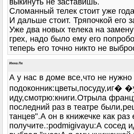
выкинуть не заставишь.
Сломанный телек стоит уже года т
И дальше стоит. Тряпочкой его з
Уже два новых телека на замену 
грех, надо было ему его попробо
теперь его точно никто не выбро
Инна Ле
А у нас в доме все,что не нужн
подоконник:цветы,посуду,иг� �у
иду,смотрю:книги.Отрыла францу
последний раз в театре были,ре
танцев".А он в книжечке как раз
получите.:podmigivayu:А сосед и