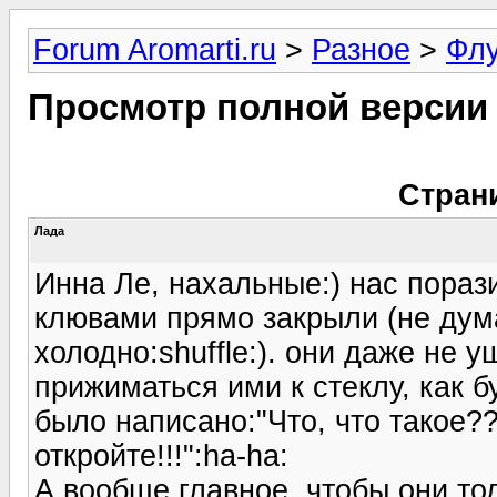
Forum Aromarti.ru
>
Разное
>
Фл
Просмотр полной версии
Стран
Лада
Инна Ле, нахальные:) нас пораз
клювами прямо закрыли (не дума
холодно:shuffle:). они даже не 
прижиматься ими к стеклу, как б
было написано:"Что, что такое??
откройте!!!":ha-ha:
А вообще главное, чтобы они то