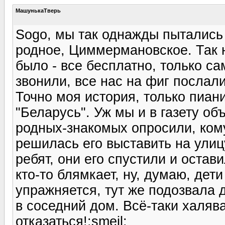
МашунькаТверь
Sogo, мы так однажды пытались 
родное, Циммермановское. Так н
было - все бесплатно, только с
звонили, все нас на фиг послали.
Точно моя история, только пиан
"Беларусь". Уж мы и в газету об
родных-знакомых опросили, кому 
решилась его выставить на ули
ребят, они его спустили и остав
кто-то блямкает, ну, думаю, дети
упражняется, тут же подозвала 
в соседний дом. Всё-таки халяв
отказаться!:smeil: