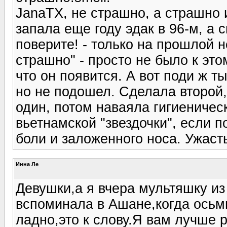
JanaTX, не страшно, а страшно 
запала еще году эдак в 96-м, а 
поверите! - только на прошлой н
страшно" - просто не было к это
что он появится. А вот поди ж ты
но не подошел. Сделала второй,
один, потом наваяла гигиеничес
вьетнамской "звездочки", если п
боли и заложенного носа. Ужасть
Инна Ле
Девушки,а я вчера мультяшку и
вспоминала в Ашане,когда осьми
ладно,это к слову.Я вам лучше 