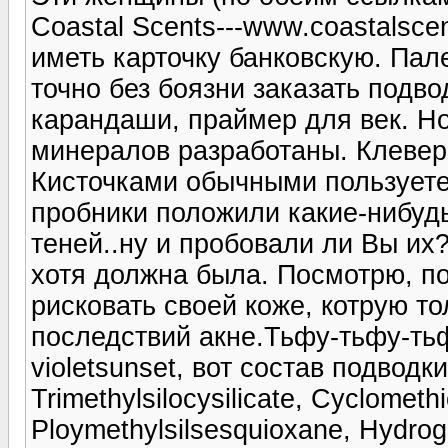
Coastal Scents---www.coastalsce
иметь карточку банковскую. Пале
точно без боязни заказать подво
карандаши, праймер для век. Но
минералов разработаны. Клевер,
Кисточками обычными пользует
пробники положили какие-нибудь
теней..ну и пробовали ли Вы и
хотя должна была. Посмотрю, по
рисковать своей коже, котрую то
последствий акне.Тьфу-тьфу-тьф
violetsunset, вот состав подводки
Trimethylsilocysilicate, Cyclometh
Ploymethylsilsesquioxane, Hydro