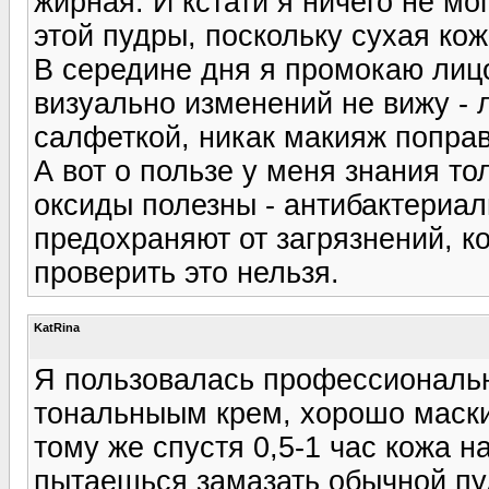
жирная. И кстати я ничего не м
этой пудры, поскольку сухая кож
В середине дня я промокаю лицо
визуально изменений не вижу - 
салфеткой, никак макияж поправ
А вот о пользе у меня знания то
оксиды полезны - антибактериал
предохраняют от загрязнений, к
проверить это нельзя.
KatRina
Я пользовалась профессиональн
тональныым крем, хорошо маскир
тому же спустя 0,5-1 час кожа на
пытаешься замазать обычной пуд