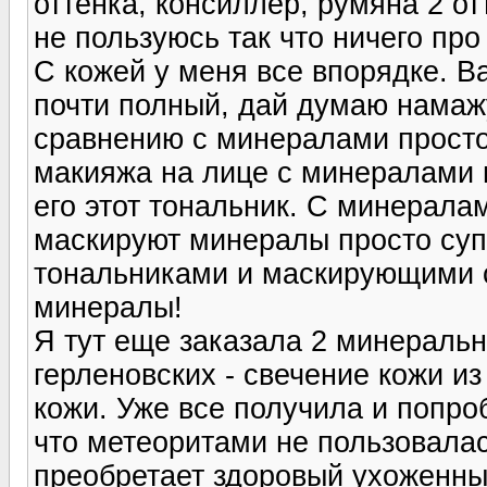
оттенка, консиллер, румяна 2 от
не пользуюсь так что ничего про 
С кожей у меня все впорядке. В
почти полный, дай думаю намажу
сравнению с минералами просто
макияжа на лице с минералами
его этот тональник. С минерала
маскируют минералы просто супе
тональниками и маскирующими с
минералы!
Я тут еще заказала 2 минеральн
герленовских - свечение кожи и
кожи. Уже все получила и попроб
что метеоритами не пользовалась
преобретает здоровый ухоженный