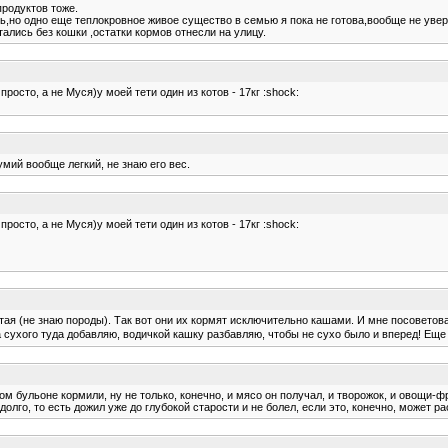
продуктов тоже.
ь,но одно еще теплокровное живое существо в семью я пока не готова,вообще не уве
тались без кошки ,остатки кормов отнесли на улицу.
росто, а не Муся)у моей тети один из котов - 17кг :shock:
умий вообще легкий, не знаю его вес.
росто, а не Муся)у моей тети один из котов - 17кг :shock:
атая (не знаю породы). Так вот они их кормят исключительно кашами. И мне посоветов
ухого туда добавляю, водичкой кашку разбавляю, чтобы не сухо было и вперед! Еще 
 бульоне кормили, ну не только, конечно, и мясо он получал, и творожок, и овощи-ф
о долго, то есть дожил уже до глубокой старости и не болел, если это, конечно, может