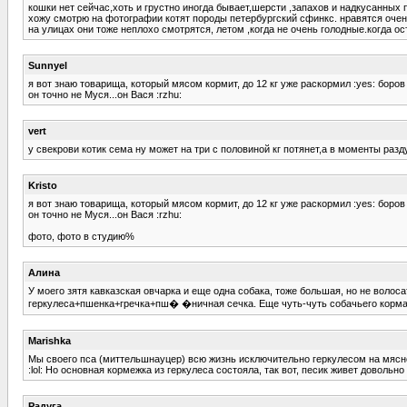
кошки нет сейчас,хоть и грустно иногда бывает,шерсти ,запахов и надкусанных 
хожу смотрю на фотографии котят породы петербургский сфинкс. нравятся очен
на улицах они тоже неплохо смотрятся, летом ,когда не очень голодные.когда ос
Sunnyel
я вот знаю товарища, который мясом кормит, до 12 кг уже раскормил :yes: боров п
он точно не Муся...он Вася :rzhu:
vert
у свекрови котик сема ну может на три с половиной кг потянет,а в моменты разд
Kristo
я вот знаю товарища, который мясом кормит, до 12 кг уже раскормил :yes: боров п
он точно не Муся...он Вася :rzhu:
фото, фото в студию%
Алина
У моего зятя кавказская овчарка и еще одна собака, тоже большая, но не волос
геркулеса+пшенка+гречка+пш� �ничная сечка. Еще чуть-чуть собачьего корма с
Marishka
Мы своего пса (миттельшнауцер) всю жизнь исключительно геркулесом на мясном
:lol: Но основная кормежка из геркулеса состояла, так вот, песик живет довольн
Радуга