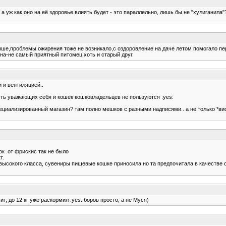
а уж как оно на её здоровье влиять будет - это параллельно, лишь бы не "хулиганила"
чше,проблемы ожирения тоже не возникало,с оздоровление на даче летом помогало пе
на-не самый приятный питомец,хоть и старый друг.
 и вентиляцией..
асть уважающих себя и кошек кошковладельцев не пользуются :yes:
специализированный магазин? там полно мешков с разными надписями.. а не только *вис
к .от фрискис так не было
т.
высокого класса, сувениры пищевые кошке приносила но та предпочитала в качестве 
, до 12 кг уже раскормил :yes: боров просто, а не Муся)