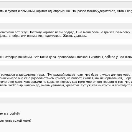
рмить и сухим и обычным кормом одновременно. Но, разве можно удержаться, чтобы не 
активно ест. :cry: Поэтому кормлю всем подряд. Она меня больше грызет, по-моему. :rz
Дескать, обратили внимание, поделились. Жизнь удалась.
ошнотворно вонючим. Вот такие дела. пробовали и вискасы и хилсы, сейчас у нас люби
етеринаров и заводчиков :repa: . Тут каждый решает сам, что будет лучше для его живо
йней мере она ее с удовольствием грызет, не болеет, скачет, как ненормальная, шерс
ичего не дают. Консервами не кормлю, потому как тоже много чего говорят о том, что л
ть :wink: сыр, например, очень уважаем, креветки. Тут уж, как ни крути, а приходитс
 прям матом%%
идет есть сухой корм)