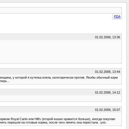
PDA
01.02.2006, 13:36
01.02.2006, 13:44
нщина, у которой я кутенка взяла, категорически против. Якобы обычный корм
ерь...
01.02.2006, 14:12
01.02.2006, 15:07
рмом Royal Canin или Hill's (второй кошке нравится больше), иногда покупаю
инять перешли на готовые корма, после чего линять она перестала. :yes: