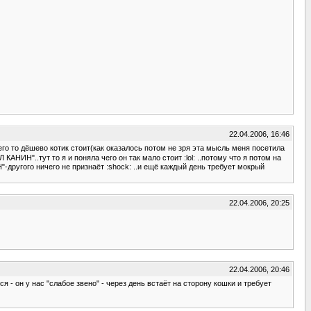
22.04.2006, 16:46
чего то дёшево котик стоит(как оказалось потом не зря эта мысль меня посетила
АНИН"..тут то я и поняла чего он так мало стоит :lol: ..потому что я потом на
"-другого ничего не признаёт :shock: ..и ещё каждый день требует мокрый
22.04.2006, 20:25
22.04.2006, 20:46
ся - он у нас "слабое звено" - через день встаёт на сторону кошки и требует