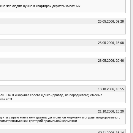
рена что людям нужно в квартирах держать животных.
25.05.2006, 09:28
25.05.2006, 15:08
28.05.2006, 20:46
18.10.2006, 16:55
али. Так я и кормлю своего щенка (правда, не породистого) смесью
как ест!
21.10.2006, 13:20
рукты сырые мама ему давала, да и сам он морковку и огурцы подворовывал .
 рассматриваться как критерий правильной кормежки.
02.11.2006, 15:14