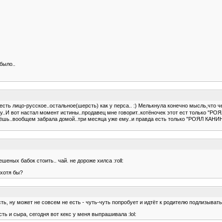
было..
о есть лицо-русское..остальное(шерсть) как у перса.. :) Мелькнула конечно мысль,что 
..И вот настал момент истины..продавец мне говорит..котёночек этот ест только "РОЯЛ К
рнёшь..вообщем забрала домой..три месяца уже ему..и правда есть только "РОЯЛ КАНИН
шеных бабок стоить.. чай. не дороже хилса :roll:
 хотя бы?
есть, ну может не совсем не есть - чуть-чуть попробует и идтёт к родителю подлизывать
ть и сыра, сегодня вот кекс у меня выпрашивала :lol: