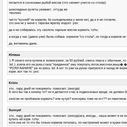
питается и сосисками рыбой мясом (что сможет унести со стола))
шоколадные рулеты уважает.. оттуда же
+молоко
чисто *кухней* не кормлю, бо холодильника у меня нет, да и я не готовлю..
это она не у меня с тарелки жратву ворует :yes:
да и не собираюсь эту сволочь парным мясом кормить :rzhu:
а когда у нас (давно уже) была собака- кормили *со стола*..но тогда и кормов не 
да, витамины даем..
Юляша
:) Я своего кота купила в зоомагазине..за 50 рублей..смесь перса с обычным..т
:lol: )..взяла его на руки,стала "приданное" ему покупать:лоток,мисочки,мыш� �у
"РОЯЛ КАНИНЕ" ра-зо-рюсь :lol: А кот то уже на руках пригрелся и назад не ве
корм..вот так то :yes:
Kristo
это.. пару дней не покормить- помогает. (иногда)
А чего вы так к конину-то? он и делается счас в подмосковье вроде..не должен бе
хилсом не пробовали кормить? или нутро? консервы тоже не ест?? из пакетиков
Sunnyel
это.. пару дней не покормить- помогает. (иногда)ага, иногда... наша может и не 
купить ей корм :rzhu:
хотя она не то что бы только кормом питалась, по настроение может и курки поес