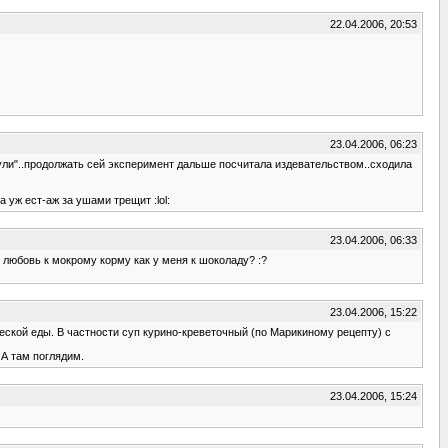
22.04.2006, 20:53
23.04.2006, 06:23
сунули"..продолжать сей эксперимент дальше посчитала издевательством..сходила
 уж ест-аж за ушами трещит :lol:
23.04.2006, 06:33
 любовь к мокрому корму как у меня к шоколаду? :?
23.04.2006, 15:22
ческой еды. В частности суп курино-креветочный (по Марикиному рецепту) с
 А там поглядим.
23.04.2006, 15:24