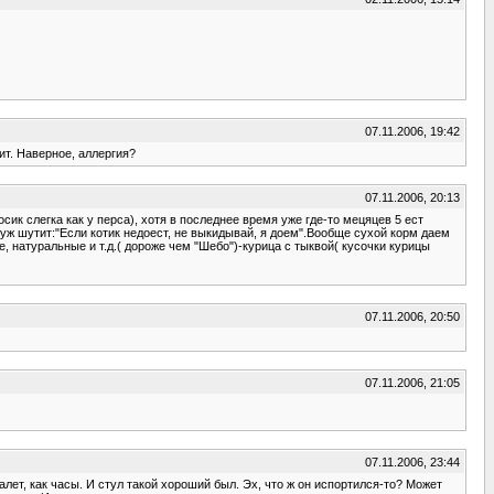
07.11.2006, 19:42
ит. Наверное, аллергия?
07.11.2006, 20:13
сик слегка как у перса), хотя в последнее время уже где-то мецяцев 5 ест
 муж шутит:"Если котик недоест, не выкидывай, я доем".Вообще сухой корм даем
е, натуральные и т.д.( дороже чем "Шебо")-курица с тыквой( кусочки курицы
07.11.2006, 20:50
07.11.2006, 21:05
07.11.2006, 23:44
лет, как часы. И стул такой хороший был. Эх, что ж он испортился-то? Может