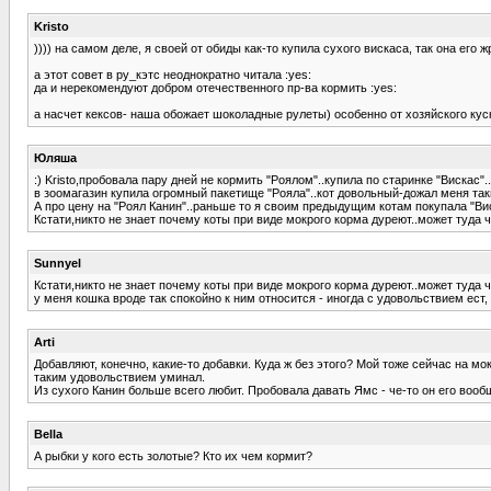
Kristo
)))) на самом деле, я своей от обиды как-то купила сухого вискаса, так она его ж
а этот совет в ру_кэтс неоднократно читала :yes:
да и нерекомендуют добром отечественного пр-ва кормить :yes:
а насчет кексов- наша обожает шоколадные рулеты) особенно от хозяйского куск
Юляша
:) Kristo,пробовала пару дней не кормить "Роялом"..купила по старинке "Вискас
в зоомагазин купила огромный пакетище "Рояла"..кот довольный-дожал меня так
А про цену на "Роял Канин"..раньше то я своим предыдущим котам покупала "Виск
Кстати,никто не знает почему коты при виде мокрого корма дуреют..может туда 
Sunnyel
Кстати,никто не знает почему коты при виде мокрого корма дуреют..может туда 
у меня кошка вроде так спокойно к ним относится - иногда с удовольствием ест, а
Arti
Добавляют, конечно, какие-то добавки. Куда ж без этого? Мой тоже сейчас на м
таким удовольствием уминал.
Из сухого Канин больше всего любит. Пробовала давать Ямс - че-то он его вообщ
Bella
А рыбки у кого есть золотые? Кто их чем кормит?