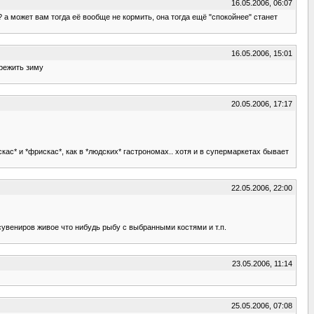
16.05.2006, 06:07
? а может вам тогда её вообще не кормить, она тогда ещё "спокойнее" станет
16.05.2006, 15:01
режить зиму
20.05.2006, 17:17
кас* и *фрискас*, как в *людских* гастрономах.. хотя и в супермаркетах бывает
22.05.2006, 22:00
сувениров живое что нибудь рыбу с выбранными костями и т.п.
23.05.2006, 11:14
25.05.2006, 07:08