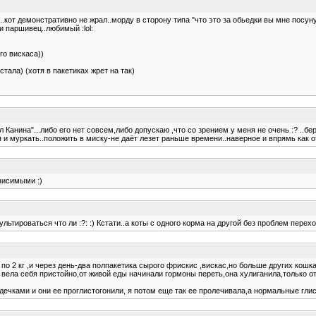
"....кот демонстративно не жрал..морду в сторону типа "что это за обьедки вы мне по
и паршивец..любимый :lol:
ого вискаса))
стала) (хотя в пакетиках жрет на так)
 Канина"...либо его нет совсем,либо допускаю ,что со зрением у меня не очень :? ..беру
 и муркать..положить в миску-не даёт лезет раньше времени..наверное и впрямь как от
ависимыми :)
ультироваться что ли :?: :) Кстати..а коты с одного корма на другой без проблем перехо
по 2 кг ,и через день-два полпакетика сырого фрискис ,вискас,но больше других кошк
ела себя пристойно,от живой еды начинали гормоны переть,она хулиганила,только от 
ечками и они ее проглистогонили, я потом еще так ее пролечивала,а нормальные глист