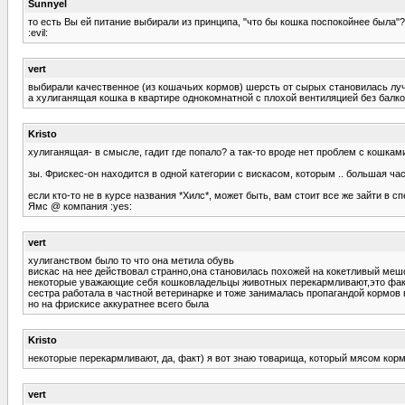
Sunnyel
то есть Вы ей питание выбирали из принципа, "что бы кошка поспокойнее была"? 
:evil:
vert
выбирали качественное (из кошачьих кормов) шерсть от сырых становилась лу
а хулиганящая кошка в квартире однокомнатной с плохой вентиляцией без балко
Kristo
хулиганящая- в смысле, гадит где попало? а так-то вроде нет проблем с кошками
зы. Фрискес-он находится в одной категории с вискасом, которым .. большая ч
если кто-то не в курсе названия *Хилс*, может быть, вам стоит все же зайти в 
Ямс @ компания :yes:
vert
хулиганством было то что она метила обувь
вискас на нее действовал странно,она становилась похожей на кокетливый мешо
некоторые уважающие себя кошковладельцы животных перекармливают,это фак
сестра работала в частной ветеринарке и тоже занималась пропагандой кормов 
но на фрискисе аккуратнее всего была
Kristo
некоторые перекармливают, да, факт) я вот знаю товарища, который мясом кормит
vert