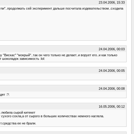
23.04.2006, 15:33
сунули"..продолжать сей эксперимент дальше посчитала издевательством..сходила
24.04.2006, 00:03
 "Вискас" "мокрый"..так он чего только не делает..и ворует его..и как только
 шоколадок зависимость :lol:
24.04.2006, 00:05
24.04.2006, 00:08
дят :?:
16.05.2006, 00:12
а любила сырой китекет
сухого сохла,а от сырого в больших количествах немного наглела.
.средства ее не брали.