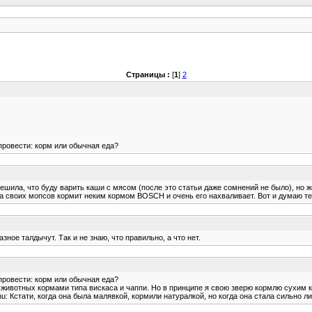
Страницы :
[
1
]
2
провести: корм или обычная еда?
ила, что буду варить каши с мясом (после это статьи даже сомнений не было), но же
а своих мопсов кормит неким кормом BOSCH и очень его нахваливает. Вот и думаю теп
зное талдычут. Так и не знаю, что правильно, а что нет.
провести: корм или обычная еда?
ь животных кормами типа вискаса и чаппи. Но в принципе я свою зверю кормлю сухим ко
hu: Кстати, когда она была малявкой, кормили натуралкой, но когда она стала сильно л