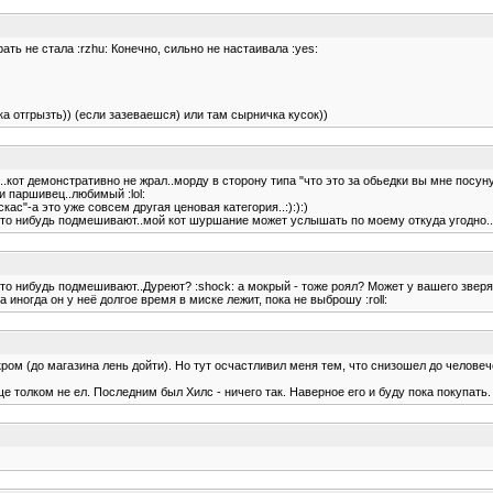
рать не стала :rzhu: Конечно, сильно не настаивала :yes:
а отгрызть)) (если зазеваешся) или там сырничка кусок))
"....кот демонстративно не жрал..морду в сторону типа "что это за обьедки вы мне по
и паршивец..любимый :lol:
ас"-а это уже совсем другая ценовая категория..:):):)
что нибудь подмешивают..мой кот шуршание может услышать по моему откуда угодно..а
что нибудь подмешивают..Дуреют? :shock: а мокрый - тоже роял? Может у вашего зверя
 иногда он у неё долгое время в миске лежит, пока не выброшу :roll:
окром (до магазина лень дойти). Но тут осчастливил меня тем, что снизошел до челове
е толком не ел. Последним был Хилс - ничего так. Наверное его и буду пока покупать.