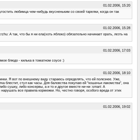
01.02.2006, 15:20
угостить любимца чем-нибудь вкусненьким со своей тарелки, когда он так
01.02.2006, 15:28
hu: А так, что бы я ни ела(хоть яблоко) обязательно начинает орать, лезть на
01.02.2006, 17:03
мое блюдо - килька в томатном соусе :)
01.02.2006, 18:10
тинки. Я вот по внешнему виду стараюсь определять, что ей полезнее. Уже,
тка блестит, стул как часы. Для баловства покупаю ей "кошачьи лакомства", она
ибо сушку, либо консервы, а и то и другое вместе ни-ни :smart: А
я нарушать все правила кормежки. Но, честно говоря, особого вреда от этих
01.02.2006, 19:02