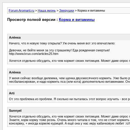
Forum Aromarti.ru
>
Наша жизнь
>
Зверушки
> Корма и витамины
Просмотр полной версии :
Корма и витамины
Алёнка
Ничего, что я новую тему открыла? Уж очень меня вот это впечатлило:
Девочки, не бейте меня за эту страшилку! Еда рожденная смертью!
http://www.kruo.com/articles25.htm
Хочется отдельно обсудить, кто чем кормит своих питомцев. Может даже опрос 
Алёнка
У меня сейчас вообще дилемма, чем щенка двухмесячного кормить. Уже было реш
несбалансирован, и надо кормить пса (или кота) дополнительно витаминами. Он
Arti
От это проблема из проблем. Я сколько ни пыталась этот вопрос изучить - все ра
Sunnyel
Хочется отдельно обсудить, кто чем кормит своих питомцев. Может даже опрос 
Знаете, корм корму тоже рознь. Очень много читала о том, что не стоит кормит
консервку, + иногда кормлю курицей. А ещё она у нас икру кабачковую любит :rz