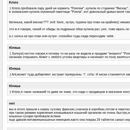
Kristo
:) Kristo,пробовала пару дней не кормить "Роялом"..купила по старинке "Вискас
в зоомагазин купила огромный пакетище "Рояла"..кот довольный-дожал меня так
батинька, какой вискас??? :evil: Хилс, нутро, пурина про план на крайняк)) никак
это ж я говорю, своей от обиды за подраные обои купила раз :yes: тоже жрать не 
а с хилса на про план или нутро- спокойно туда сюда переходим :wink:
Юляша
:) Sunnyel,честно говоря,я почему то ни разу не видела в продаже "мокрого" "Роял
начинаю открывать бежит с любого уголка квартиры и начинает по полу валяться
Юляша
:) Arti,может туда добавляют экстракт валерьяны :?: :rzhu: И киски становятся з
Юляша
:) Kristo,я таких названий то даже не знаю..это надо с продавцом в магазине конс
vert
мы в итоге пришли к корму сухому фрискис,сначала в коробках,потом в пакетах 
при таком режиме кормления изнашивался кошачий организм не очень быстро,и в
кошачьи сухари пробовали всякие
еще давали витаминыкошачьи немецкие,както она покраа 29 таблеток санал серд