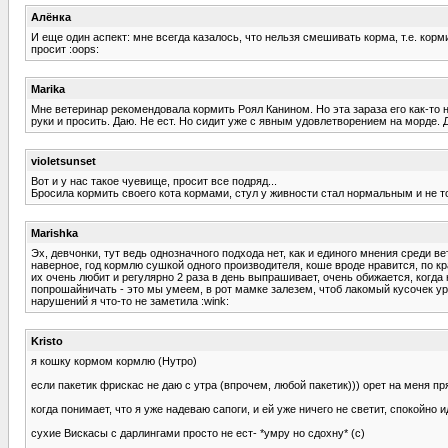
Алёнка
И еще один аспект: мне всегда казалось, что нельзя смешивать корма, т.е. ко
просит :oops:
Marika
Мне ветеринар рекомендовала кормить Роял Канином. Но эта зараза его как-то не
руки и просить. Даю. Не ест. Но сидит уже с явным удовлетворением на морде. 
violetsunset
Вот и у нас такое чуевище, просит все подряд...
Бросила кормить своего кота кормами, стул у живности стал нормальным и не т
Marishka
Эх, девчонки, тут ведь однозначного подхода нет, как и единого мнения среди в
наверное, год кормлю сушкой одного производителя, коше вроде нравится, по кра
их очень любит и регулярно 2 раза в день выпрашивает, очень обижается, когда н
попрошайничать - это мы умеем, в рот мамке залезем, чтоб лакомый кусочек урва
нарушений я что-то не заметила :wink:
Kristo
я кошку кормом кормлю (Нутро)
если пакетик фрискас не даю с утра (впрочем, любой пакетик))) орет на меня
когда понимает, что я уже надеваю сапоги, и ей уже ничего не светит, спокойно 
сухие Вискасы с дарлингами просто не ест- *умру но сдохну* (с)