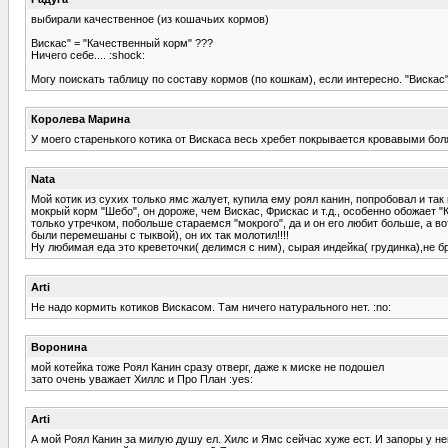
выбирали качественное (из кошачьих кормов)
Вискас" = "Качественный корм" ???
Ничего себе.... :shock:
Могу поискать таблицу по составу кормов (по кошкам), если интересно. "Вискас"
Королева Марина
У моего старенького котика от Вискаса весь хребет покрывается кровавыми боля
Nata
Мой котик из сухих только ямс жалует, купила ему роял канин, попробовал и так
мокрый корм "Шебо", он дороже, чем Вискас, Фрискас и т.д., особенно обожает 
только утречком, побольше стараемся "мокрого", да и он его любит больше, а во
были перемешаны с тыквой), он их так молотил!!!!
Ну любимая еда это креветочки( делимся с ним), сырая индейка( грудинка),не б
Arti
Не надо кормить котиков Вискасом. Там ничего натурального нет. :no:
Воронина
мой котейка тоже Роял Канин сразу отверг, даже к миске не подошел
зато очень уважает Хиллс и Про План :yes:
Arti
А мой Роял Канин за милую душу ел. Хилс и Ямс сейчас хуже ест. И запоры у не