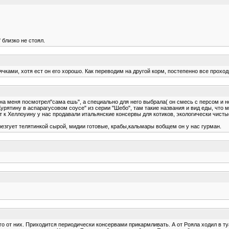
 близко не стоял.
чками, хотя ест он его хорошо. Как переводим на другой корм, постепенно все проход
 на меня посмотрел"сама ешь", а специально для него выбрала( он смесь с персом и но
"Курятину в аспарагусовом соусе" из серии "Шебо", там такие названия и вид еды, что
т к Хеллоуину у нас продавали итальянские консервы для котиков, экологически чисты
резгует телятинкой сырой, мидии готовые, крабы,кальмары вобщем он у нас гурман.
го от них. Приходится периодически консервами прикармливать. А от Рояла ходил в туа