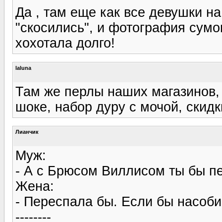
Да , там еще как все девушки 
"скосились", и фотография сумои
хохотала долго!
laluna
Там же перлы наших магазинов, 
шоке, набор дуру с мочой, скидки
Лианчик
Муж:
- А с Брюсом Виллисом ты бы п
Жена:
- Переспала бы. Если бы насоби
--------