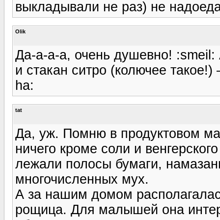
выкладывали не раз) не надоедае
Olik
Да-а-а-а, очень душевно! :smeil
и стакан ситро (колючее такое!) –
ha:
tat
Да, уж. Помню в продуктовом ма
ничего кроме соли и венгерског
лежали полосы бумаги, намазан
многочисленных мух.
А за нашим домом располагалась
рощица. Для малышей она интер