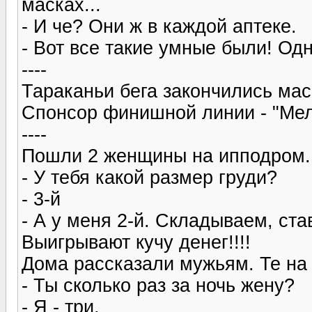
масках...
- И че? Они ж в каждой аптеке.
- Вот все такие умные были! Одна
----
Тараканьи бега закончились мас
Спонсор финишной линии - "Ме
----
Пошли 2 женщины на ипподром. 
- У тебя какой размер груди?
- 3-й
- А у меня 2-й. Складываем, ст
Выигрывают кучу денег!!!!
Дома рассказали мужьям. Те на
- Ты сколько раз за ночь жену?
- Я - три.