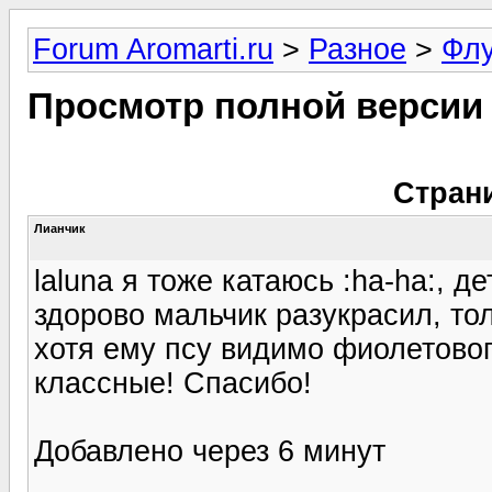
Forum Aromarti.ru
>
Разное
>
Фл
Просмотр полной версии
Стран
Лианчик
laluna я тоже катаюсь :ha-ha:, д
здорово мальчик разукрасил, то
хотя ему псу видимо фиолетовог
классные! Спасибо!
Добавлено через 6 минут