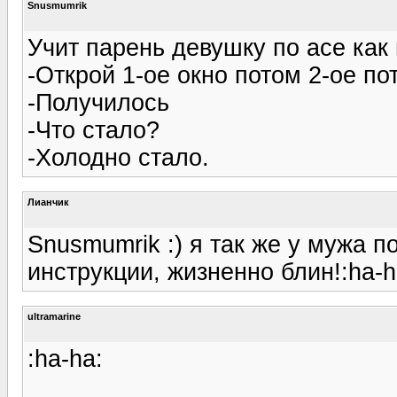
Snusmumrik
Учит парень девушку по асе как
-Открой 1-ое окно потом 2-ое п
-Получилось
-Что стало?
-Холодно стало.
Лианчик
Snusmumrik :) я так же у мужа 
инструкции, жизненно блин!:ha-h
ultramarine
:ha-ha: