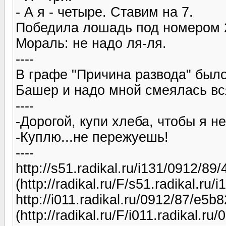
- А я - четыре. Ставим на 7.
Победила лошадь под номером 
Мораль: не надо ля-ля.
----
В графе "Причина развода" был
Башер и надо мной смеялась вс
----
-Дорогой, купи хлеба, чтобы я н
-Куплю...не пережуешь!
----
http://s51.radikal.ru/i131/0912/89
(http://radikal.ru/F/s51.radikal.r
http://i011.radikal.ru/0912/87/e5b
(http://radikal.ru/F/i011.radikal.r