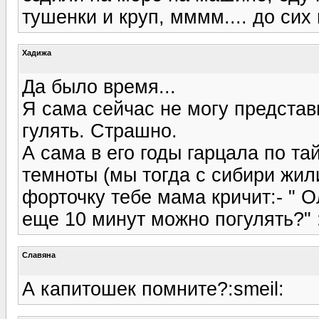
тушенки и круп, мммм.... до сих
Хадижа
Да было время...
Я сама сейчас не могу представ
гулять. Страшно.
А сама в его годы гарцала по та
темноты (мы тогда с сибири жили
форточку тебе мама кричит:- " Ол
еще 10 минут можно погулять?" :
Славяна
А капитошек помните?:smeil: