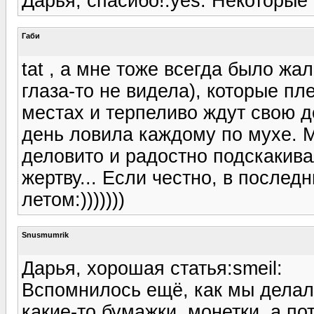
Дарья, спасибо!:yes: Некоторые
Габи
tat , а мне тоже всегда было жа
глаза-то не видела), которые п
местах и терпеливо ждут свою д
день ловила каждому по мухе. М
деловито и радостно подскакива
жертву... Если честно, в послед
летом:)))))))
Snusmumrik
Дарья, хорошая статья:smeil:
Вспомнилось ещё, как мы делал
какие-то бумажки, монетки, а по