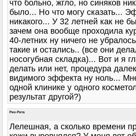
что больно, жгло, но синяков ни
было... Но что могу сказать... 
никакого... У 32 летней как не б
зачем она вообще проходила кур
40-летних ну ничего не убралос
такие и остались.. (все они дела
носогубная складка)... Вот и я 
делать или нет, процедура дале
видимого эффекта ну ноль... Мн
одной клинике у одного косметол
результат другой?)
Рио-Рита
Лелешная, а сколько времени п
кожи выровнялся? У меня вот о