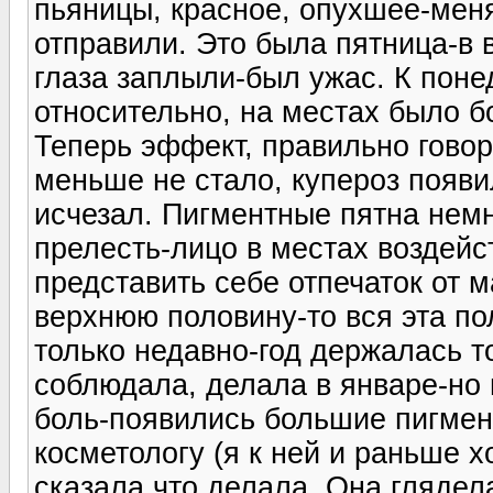
пьяницы, красное, опухшее-меня
отправили. Это была пятница-в
глаза заплыли-был ужас. К пон
относительно, на местах было бо
Теперь эффект, правильно говор
меньше не стало, купероз появил
исчезал. Пигментные пятна немн
прелесть-лицо в местах воздейст
представить себе отпечаток от м
верхнюю половину-то вся эта пол
только недавно-год держалась т
соблюдала, делала в январе-но 
боль-появились большие пигмен
косметологу (я к ней и раньше хо
сказала что делала. Она глядел