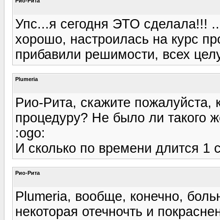
Рио-Рита
Упс...я сегодня ЭТО сделала!!! 
хорошо, настроилась на курс пр
прибавили решимости, всех целу
Plumeria
Рио-Рита, скажите пожалуйста, 
процедуру? Не было ли такого же
:ogo:
И сколько по времени длится 1 се
Рио-Рита
Plumeria, вообще, конечно, больн
некоторая отечночть и покрасне