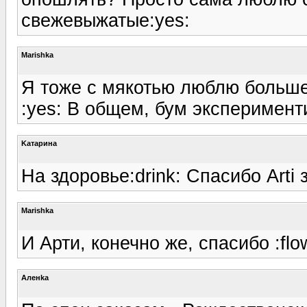
свежевыжатые:yes:
Marishka
Я тоже с мякотью люблю больше,
:yes: В общем, бум эксперименти
Kатарина
На здоровье:drink: Спасибо Arti 
Marishka
И Арти, конечно же, спасибо :flo
Аленka