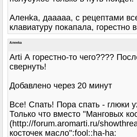
Аленka, дааааа, с рецептами вс
клавиатуру покапала, горестно в
Аленka
Arti А горестно-то чего???? По
свернуть!
Добавлено через 20 минут
Все! Спать! Пора спать - глюки у
Только что вместо "Манговых ко
(http://forum.aromarti.ru/showth
косточек масло":fool::ha-ha: