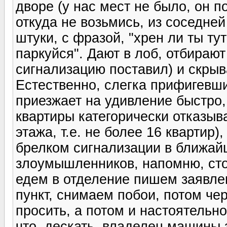
дворе (у нас мест не было, он по
откуда не возьмись, из соседне
штуки, с фразой, "хрен ли ты ту
паркуйся". Дают в лоб, отбирают
сигнализацию поставил) и скрыв
Естественно, слегка прифигевши
приезжает на удивление быстро,
квартиры категорически отказыва
этажа, т.е. не более 16 квартир)
брелком сигнализации в ближай
злоумышленников, напомню, сто
едем в отделение пишем заявле
пункт, снимаем побои, потом че
просить, а потом и настоятельно
что, дескать, владелец машины з