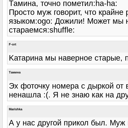
Тамина, точно пометил:ha-ha:
Просто муж говорит, что крайне
языком:ogo: Дожили! Может мы 
стараемся:shuffle:
F-ort
Kатарина мы наверное старые, п
Тамина
Эх фоточку номера с дыркой от
ненашла :(. Я не знаю как на д
Marishka
А у нас другой прикол был. Муж