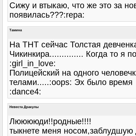
Сижу и втыкаю, что же это за н
появилась???:repa:
Тамина
На ТНТ сейчас Толстая девченка 
Чикинкира.............. Когда то 
:girl_in_love:
Полицейский на одного человечка
телами.....:oops: Эх было время
:dance4:
Невеста Дракулы
Лююююди!!родные!!!!
тыкнете меня носом,заблудшую д