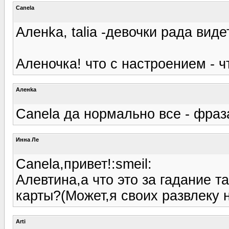
Canela
Аленka, talia -девочки рада виде
Аленочка! что с настроением - ч
Аленka
Canela да нормально все - фраз
Инна Ле
Canela,привет!:smeil:
Алевтина,а что это за гадание т
карты?(Может,я своих развлеку 
Arti