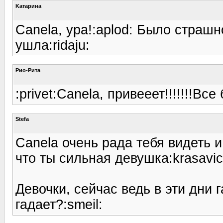
Kатарина
Canela, ура!:aplod: Было страшн
ушла:ridaju:
Рио-Рита
:privet:Canela, привееет!!!!!!!Все 
Stefa
Canela очень рада тебя видеть 
что ты сильная девушка:krasavica
Девочки, сейчас ведь в эти дни г
гадает?:smeil: