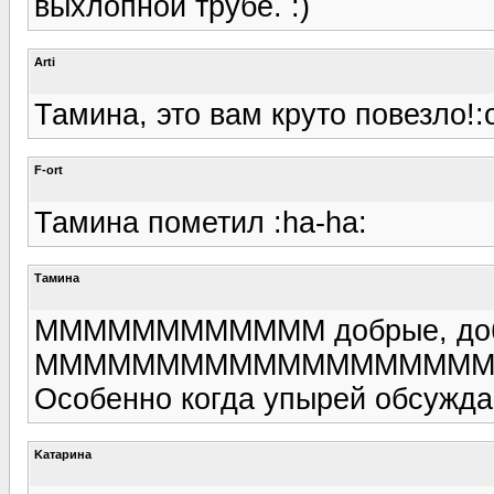
выхлопной трубе. :)
Arti
Тамина, это вам круто повезло!:
F-ort
Тамина пометил :ha-ha:
Тамина
ММММММММММММ добрые, добр
ММММММММММММММММММ
Особенно когда упырей обсужда
Kатарина