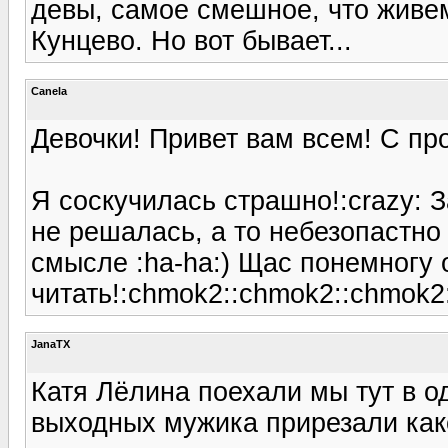
девы, самое смешное, что живем
Кунцево. Но вот бывает...
Canela
Девочки! Привет вам всем! С п
Я соскучилась страшно!:crazy: З
не решалась, а то небезопастно -
смысле :ha-ha:) Щас понемногу 
читать!:chmok2::chmok2::chmok2
JanaTX
Катя Лёлина поехали мы тут в од
выходных мужика прирезали како