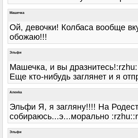
Машечка
Ой, девочки! Колбаса вообще в
обожаю!!!
Эльфи
Машечка, и вы дразнитесь!:rzhu::
Еще кто-нибудь заглянет и я отп
Аленka
Эльфи Я, я загляну!!!! На Роде
собираюсь...э...морально :rzhu::r
Эльфи