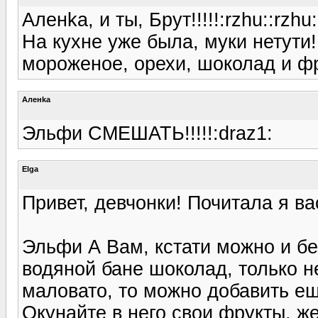
Аленka, и ты, Брут!!!!!:rzhu::rzhu:
На кухне уже была, муки нетути!!
мороженое, орехи, шоколад и фр
Аленka
Эльфи СМЕШАТЬ!!!!!:draz1:
Elga
Привет, девчонки! Почитала я ва
Эльфи А Вам, кстати можно и бе
водяной бане шоколад, только не
маловато, то можно добавить ещ
Окунайте в него свои фрукты, ж