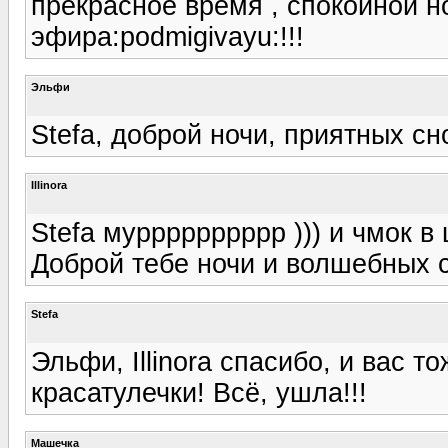
прекрасное время , спокойной н
эфира:podmigivayu:!!!
Эльфи
Stefa, доброй ночи, приятных снов
Illinora
Stefa мурррррррррр ))) и чмок в 
Доброй тебе ночи и волшебных с
Stefa
Эльфи, Illinora спасибо, и вас т
красатулечки! Всё, ушла!!!
Машечка