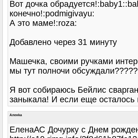
Вот дочка обрадуется!:baby1::ba
конечно!:podmigivayu:
А это маме!:roza:
Добавлено через 31 минуту
Машечка, своими ручками интере
мы тут полночи обсуждали??????:
Я вот собираюсь Бейлис сварган
заныкала! И если еще осталось и
Аленka
ЕленаАС Дочурку с Днем рожде