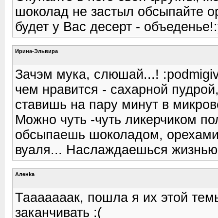
шоколад не застыл обсыпайте о
будет у Вас десерт - объеденье!:
Ирина-Эльвира
Зачэм мука, слюшай...! :podmig
чем нравится - сахарной пудрой
ставишь на пару минут в микрово
Можно чуть -чуть ликерчиком по
обсыпаешь шоколадом, орехами
вуаля... Наслаждаешься жизнью..
Аленka
Тааааааак, пошла я их этой тем
заканчивать :(