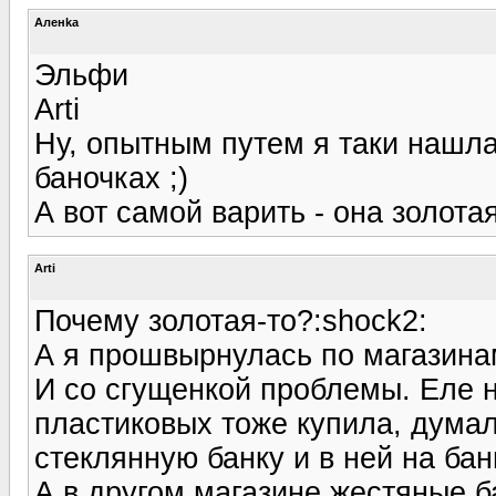
Аленka
Эльфи
Arti
Ну, опытным путем я таки нашла
баночках ;)
А вот самой варить - она золотая
Arti
Почему золотая-то?:shock2:
А я прошвырнулась по магазинам
И со сгущенкой проблемы. Еле 
пластиковых тоже купила, думал
стеклянную банку и в ней на ба
А в другом магазине жестяные б