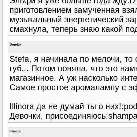
Эльфи я уже больше года жду:rzh
приготовлением замученная взял
музыкальный энергетический зар
смахнула, теперь знаю какой под
Эльфи
Stefa, я начинала по мелочи, то
губ... Потом поняла, что это на
магазинное. А уж насколько инте
Самое простое аромалампу с э
Illinora да не думай ты о них!:po
Девочки, присоединяюсь:shampan
Illinora