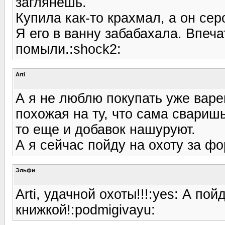
заглянешь.
Купила как-то крахмал, а он сер
Я его в ванну забабахала. Впеча
помыли.:shock2:
Arti
А я не люблю покупать уже варе
похожая на ту, что сама сваришь
то еще и добавок нашуруют.
А я сейчас пойду на охоту за ф
Эльфи
Arti, удачной охоты!!!:yes: А по
книжкой!:podmigivayu: