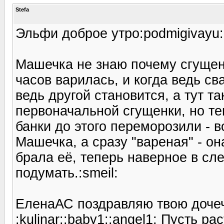
Stefa
Эльфи доброе утро:podmigivayu:! 
Машечка не знаю почему сгущенк
часов варилась, и когда ведь св
ведь другой становится, а тут т
первоначальной сгущенки, но те
банки до этого переморозили - 
Машечка, а сразу "вареная" - он
брала её, теперь наверное в сл
подумать.:smeil:
ЕленаАС поздравляю твою дочеч
:kulinar::baby1::angel1: Пусть рас