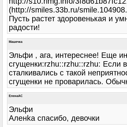
http://s10.rimg.info/3f8d61b87fc
(http://smiles.33b.ru/smile.104908
Пусть растет здоровенькая и ум
радости!
Машечка
Эльфи , ага, интереснее! Еще и
сгущенки:rzhu::rzhu::rzhu: Если
сталкивались с такой неприятнос
сгущенки не проварилась. Обычн
ЕленаАС
Эльфи
Аленka спасибо, девочки