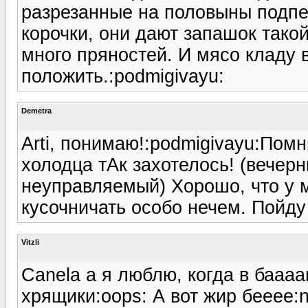
разрезанные на половыны подпе
корочки, они дают запашок тако
много пряностей. И мясо кладу 
положить.:podmigivayu:
Demetra
Arti, понимаю!:podmigivayu:Помн
холодца тАк захотелось! (вечер
неуправляемый) Хорошо, что у м
кусочничать особо нечем. Пойду
Vitzli
Canela а я люблю, когда в бааа
хрящики:oops: А вот жир бееее:n