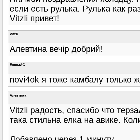
если есть рулька. Рулька как р
Vitzli привет!
Vitzli
Алевтина вечір добрий!
ЕленаАС
novi4ok я тоже камбалу только 
Алевтина
Vitzli радость, спасибо что терза
така стильна елка на авике. Кол
Добавлено через 1 минуту