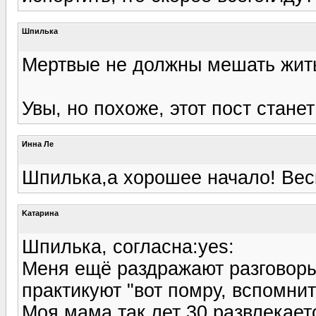
Шпилька
Мертвые не должны мешать жит
Увы, но похоже, этот пост стане
Инна Ле
Шпилька,а хорошее начало! Веск
Kатарина
Шпилька, согласна:yes:
Меня ещё раздражают разговоры
практикуют "вот помру, вспомнит
Моя мама так лет 30 развлекаетс