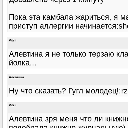
Пока эта камбала жариться, я м
приступ аллергии начинается:sho
Vitzli
Алевтина я не только терзаю кла
йолка...
Алевтина
Ну что сказать? Гугл молодец!:rz
Vitzli
Алевтина зря меня что ли книжн
подобрала книжно-журнальную)