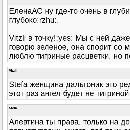
ЕленаАС ну где-то очень в глуби
глубоко:rzhu:.
Vitzli в точку!:yes: Мы с ней да
говорю зеленое, она спорит со мно
люблю тигриные расцветки, но п
Vitzli
Stefa женщина-дальтоник это ред
этот раз ангел будет не тигриной
Stefa
Алевтина ты права, только на до