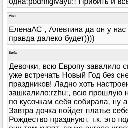
одна:podmigivayu:! Прибить и вс
Vitzli
ЕленаАС , Алевтина да он у нас
правда далеко будет))))
Stefa
Девочки, всю Европу завалило с
уже встречать Новый Год без сне
праздников! Ладно хоть настрое
зашкалило:rzhu:, всю прошлую 
по кусочкам себя собирала, ну 
Завтра дочка пойдет платье себ
Рождество празднуют, т.к. это по