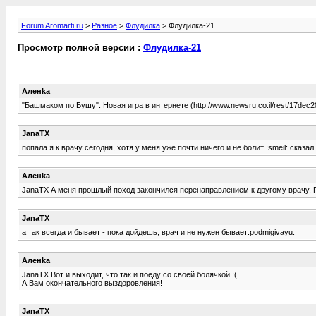
Forum Aromarti.ru
>
Разное
>
Флудилка
> Флудилка-21
Просмотр полной версии :
Флудилка-21
Аленka
"Башмаком по Бушу". Новая игра в интернете (http://www.newsru.co.il/rest/17dec
JanaTX
попала я к врачу сегодня, хотя у меня уже почти ничего и не болит :smeil: сказа
Аленka
JanaTX А меня прошлый поход закончился перенаправлением к другому врачу. По
JanaTX
а так всегда и бывает - пока дойдешь, врач и не нужен бывает:podmigivayu:
Аленka
JanaTX Вот и выходит, что так и поеду со своей болячкой :(
А Вам окончательного выздоровления!
JanaTX