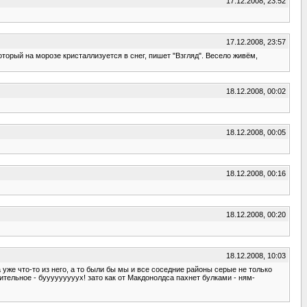
17.12.2008, 23:52
17.12.2008, 23:57
торый на морозе кристаллизуется в снег, пишет "Взгляд". Весело живём,
18.12.2008, 00:02
18.12.2008, 00:05
18.12.2008, 00:16
18.12.2008, 00:20
18.12.2008, 10:03
 а уже что-то из него, а то были бы мы и все соседние районы серые не только
ительное - бууууууууух! зато как от Макдонолдса пахнет булками - ням-