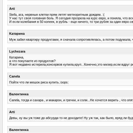
Arti
Stefa, ага, нервные клетки прям летят метеоритным дождем. :(
У нас тут своя головная боль. Я сегодня прозрела на курс евро, и поняла, что в
И если колебания в 50 копеек, в рубль - еще ничего, то три рубля за один евро 
Kатарина
Муж забил квартиру продуктами, я сначала сопротивлялась, а потом подумала, ч
Lychezara
Катарина,
а что покупаете из продуктов?
Я вот недавно истерила,консервов купила,круп...Конечно,это мизер,если вдруг р
Canela
Пойти что ли мешок риса купить.:oops:
Валентинка
Canela, тогда и сахара , и макарон, и гречки, и соли...Не хочется верить , что опя
Arti
Девы, ну вы уж тоже до абсурда-то не доходите! Ну уж так, как было, вряд ли буд
Валентинка