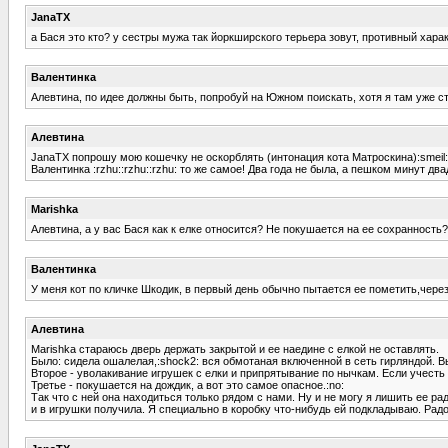
JanaTX
а Бася это кто? у сестры мужа так йоркширского терьера зовут, противный хара
Валентинка
Алевтина, по идее должны быть, попробуй на Южном поискать, хотя я там уже ст
Алевтина
JanaTX попрошу мою кошечку не оскорблять (интонация кота Матроскина):smeil:
Валентинка :rzhu::rzhu::rzhu: то же самое! Два года не была, а пешком минут два
Marishka
Алевтина, а у вас Бася как к елке относится? Не покушается на ее сохранность?
Валентинка
У меня кот по кличке Шкодик, в первый день обычно пытается ее пометить,через 
Алевтина
Marishka стараюсь дверь держать закрытой и ее наедине с елкой не оставлять.
Было: сидела ошалелая,:shock2: вся обмотаная включенной в сеть гирляндой. Вы
Второе - уволакивание игрушек с елки и припрятывание по нычкам. Если учесть ч
Третье - покушается на дождик, а вот это самое опасное.:no:
Так что с ней она находиться только рядом с нами. Ну и не могу я лишить ее ра
и в игрушки получила. Я специально в коробку что-нибудь ей подкладываю. Радо