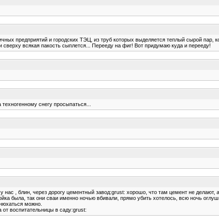
ичных предприятий и городских ТЭЦ, из труб которых выделяется теплый сырой пар, ко
 сверху всякая пакость сыплется... Перееду на фиг! Вот придумаю куда и перееду!
да техногенному снегу просыпаться...
о у нас , блин, через дорогу цементный завод:grust: хорошо, что там цемент не делают,
ройка была, так они сваи именно ночью вбивали, прямо убить хотелось, всю ночь оглуш
анюхаться можно.
 от воспитательницы в саду:grust: