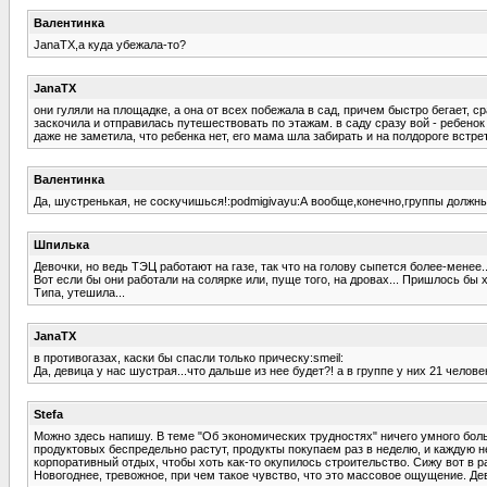
Валентинка
JanaTX,а куда убежала-то?
JanaTX
они гуляли на площадке, а она от всех побежала в сад, причем быстро бегает, с
заскочила и отправилась путешествовать по этажам. в саду сразу вой - ребенок 
даже не заметила, что ребенка нет, его мама шла забирать и на полдороге встре
Валентинка
Да, шустренькая, не соскучишься!:podmigivayu:А вообще,конечно,группы должны
Шпилька
Девочки, но ведь ТЭЦ работают на газе, так что на голову сыпется более-менее..
Вот если бы они работали на солярке или, пуще того, на дровах... Пришлось бы х
Типа, утешила...
JanaTX
в противогазах, каски бы спасли только прическу:smeil:
Да, девица у нас шустрая...что дальше из нее будет?! а в группе у них 21 человек
Stefa
Можно здесь напишу. В теме "Об экономических трудностях" ничего умного боль
продуктовых беспредельно растут, продукты покупаем раз в неделю, и каждую н
корпоративный отдых, чтобы хоть как-то окупилось строительство. Сижу вот в р
Новогоднее, тревожное, при чем такое чувство, что это массовое ощущение. Дево