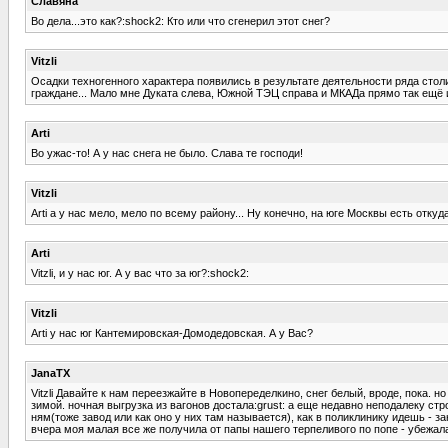
Славяна
Во дела...это как?:shock2: Кто или что сгенерил этот снег?
Vitzli
Осадки техногенного характера появились в результате деятельности ряда стол
граждане... Мало мне Дуката слева, Южной ТЭЦ справа и МКАДа прямо так ещё и
Arti
Во ужас-то! А у нас снега не было. Слава те господи!
Vitzli
Arti а у нас мело, мело по всему району... Ну конечно, на юге Москвы есть отку
Arti
Vitzli, и у нас юг. А у вас что за юг?:shock2:
Vitzli
Arti у нас юг Кантемировская-Домодедовская. А у Вас?
JanaTX
Vitzli Давайте к нам переезжайте в Новопеределкино, снег белый, вроде, пока. н
зимой. ночная выгрузка из вагонов достала:grust: а еще недавно неподалеку ст
ням(тоже завод или как оно у них там называется), как в поликлинику идешь - з
вчера моя малая все же получила от папы нашего терпеливого по попе - убежала