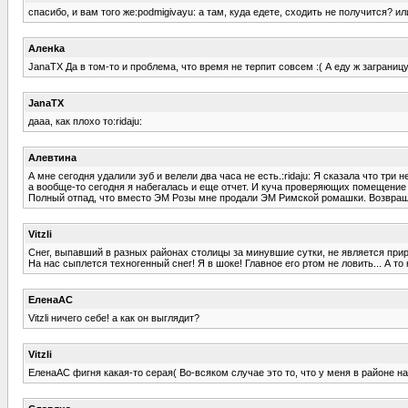
спасибо, и вам того же:podmigivayu: а там, куда едете, сходить не получится? ил
Аленka
JanaTX Да в том-то и проблема, что время не терпит совсем :( А еду ж заграницу
JanaTX
дааа, как плохо то:ridaju:
Алевтина
А мне сегодня удалили зуб и велели два часа не есть.:ridaju: Я сказала что три
а вообще-то сегодня я набегалась и еще отчет. И куча проверяющих помещение
Полный отпад, что вместо ЭМ Розы мне продали ЭМ Римской ромашки. Возвращать
Vitzli
Снег, выпавший в разных районах столицы за минувшие сутки, не является пр
На нас сыплется техногенный снег! Я в шоке! Главное его ртом не ловить... А т
ЕленаАС
Vitzli ничего себе! а как он выглядит?
Vitzli
ЕленаАС фигня какая-то серая( Во-всяком случае это то, что у меня в районе на