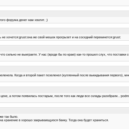
ого форума денег нам хватит. ;)
ь не хочется:grust:она же свой мешок прогрызет и на соседний перекинется:grust:
 что сильно не выиграете. У нас (вроде бы по краю) как-то прошел слух, что поставки 
озеленела. Когда и второй пакет позеленел (купленный после выкидывания первого), мн
 цене, а потом появилась постарым, после того как люди все склады разобрали...:podm
же так было.
 на хранение в хорошо закрывающуюся банку. Тогда она будет храниться.