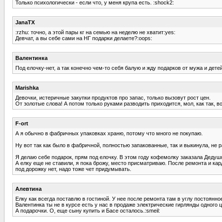
Только психологически - если что, у меня крупа есть. :shock2:
JanaTX
:rzhu: точно, а этой пары кг на семью на неделю не хватит:yes:
Девчат, а вы себе сами на НГ подарки делаете?:oops:
Валентинка
Под елочку-нет, а так конечно чем-то себя балую и жду подарков от мужа и детей
Marishka
Девочки, истеричные закупки продуктов про запас, только вызовут рост цен.
От золотые слова! А потом только руками разводить приходится, мол, как так, во
F-ort
А я обычно в фабричных упаковках храню, потому что много не покупаю.
Ну вот так как было в фабричной, полностью запакованные, так и выкинула, не 
Я делаю себе подарок, прям под елочку. В этом году кофемолку заказала Дедуш
А елку еще не ставили, я пока брожу, место присматриваю. После ремонта и кар
под дорожку нет, надо тоже чет придумывать.
Алевтина
Елку как всегда поставлю в гостиной. У нее после ремонта там в углу постоянно
Валентинка ты не в курсе есть у нас в продаже электрические гирлянды одного цв
А подарочки. О, еще сыну купить и Басе осталось.:smeil: