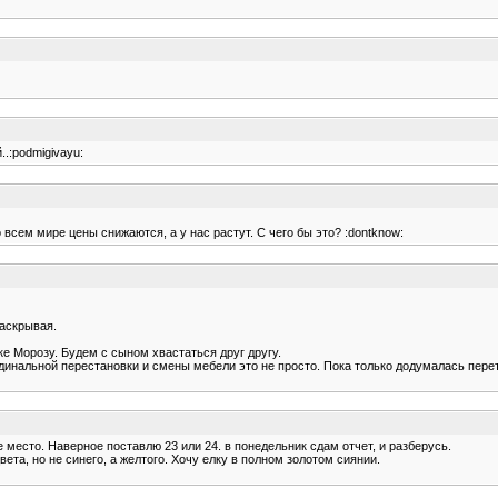
..:podmigivayu:
 всем мире цены снижаются, а у нас растут. С чего бы это? :dontknow:
раскрывая.
ке Морозу. Будем с сыном хвастаться друг другу.
динальной перестановки и смены мебели это не просто. Пока только додумалась перета
е место. Наверное поставлю 23 или 24. в понедельник сдам отчет, и разберусь.
ета, но не синего, а желтого. Хочу елку в полном золотом сиянии.