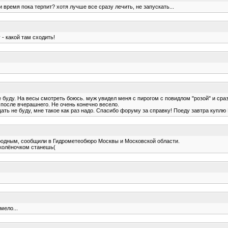
и время пока терпит? хотя лучше все сразу лечить, не запускать...
 - какой там сходить!
 не буду. На весы смотреть боюсь. муж увидел меня с пирогом с повидлом "розой" и сраз
 после вчерашнего. Не очень конечно весело.
 не буду, мне такое как раз надо. Спасибо форуму за справку! Поеду завтра куплю Ро
иродным, сообщили в Гидрометеобюро Москвы и Московской области.
о колёночком станешь(
мело...