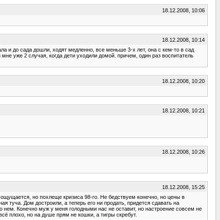
18.12.2008, 10:06
18.12.2008, 10:14
ла и до сада дошли, ходят медленно, все меньше 3-х лет, она с кем-то в сад
 мне уже 2 случая, когда дети уходили домой. причем, один раз воспитатель
18.12.2008, 10:20
18.12.2008, 10:21
18.12.2008, 10:26
18.12.2008, 15:25
 ощущается, но похлеще кризиса 98-го. Не бедствуем конечно, но цены в
я туча. Дом достроили, а теперь его ни продать, придется сдавать на
 о нем. Конечно муж у меня голодными нас не оставит, но настроение совсем не
сё плохо, но на душе прям не кошки, а тигры скребут.