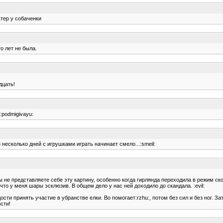
ктер у собаченки
о лет не была.
дцать!
:podmigivayu:
несколько дней с игрушками играть начинает смело...:smeil:
 не представляете себе эту картину, особенно когда гирлянда переходила в режим ско
то у меня шары эсклюзив. В общем дело у нас ней доходило до скандала. :evil:
дости принять участие в убранстве елки. Во помогает:rzhu:, потом без сил и без ног. 
сти!