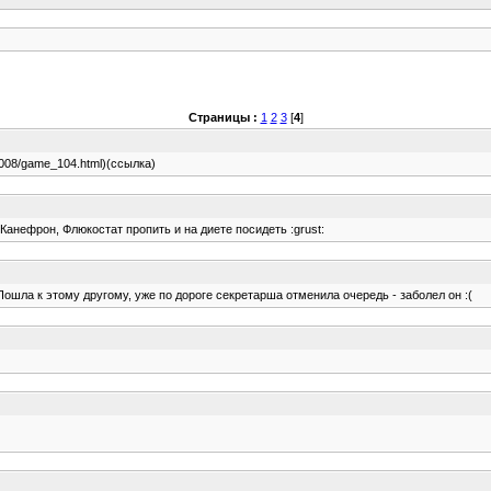
Страницы :
1
2
3
[
4
]
2008/game_104.html)(ссылка)
л Канефрон, Флюкостат пропить и на диете посидеть :grust:
шла к этому другому, уже по дороге секретарша отменила очередь - заболел он :(