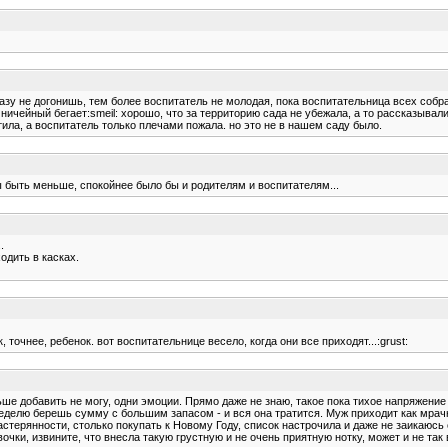
разу не догонишь, тем более воспитатель не молодая, пока воспитательница всех собра
ничейный бегает:smeil: хорошо, что за территорию сада не убежала, а то рассказывали
тила, а воспитатель только плечами пожала. но это не в нашем саду было.
 быть меньше, спокойнее было бы и родителям и воспитателям...
.
одить в касках.
, точнее, ребенок. вот воспитательнице весело, когда они все приходят...:grust:
ше добавить не могу, одни эмоции. Прямо даже не знаю, такое пока тихое напряжение
еделю берешь сумму с большим запасом - и вся она тратится. Муж приходит как мрачна
астерянности, столько покупать к Новому Году, список настрочила и даже не заикаюсь
чки, извините, что внесла такую грустную и не очень приятную нотку, может и не так в