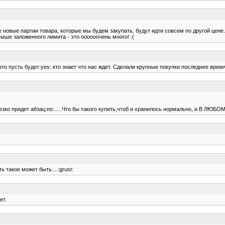
се новые партии товара, которые мы будем закупать, будут идти совсем по другой цене.
свыше заложенного лимита - это оооооочень много! :(
то пусть будет:yes: кто знает что нас ждет. Сделали крупные покупки последнее врем
езко придет абзац:no:.....Что бы такого купить,чтоб и хранилось нормально, и В ЛЮБО
ть такое может быть....:grust:
ет.