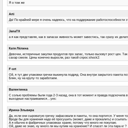
Я о том же
Arti
Да! По крайней мере я очень надеюсь, что на поддержание работоспособности эт
JanaTX
а я как представлю, как в запасах живность может завестись, так сразу их делат
Катя Лёлина
Девочки, истеричные закупки продуктов про запас, только вызовут рост цен. Так
сахар смели. Цены конечно выросли, раз такой спрос:shock2:
F-ort
Ой, я тут две упаковки гречки выкинула подряд. Она внутри закрытого пакета п
Блин, ну на крупу-то заработаем.
Валентинка
С солью проблемы были года 2-3 назад, она в тот момент и правда подскочила в
выходные настраиваемся...:yes:
Ирина-Эльвира
Да, если они сыроватую гречку зафасовали в пакеты, то она портится. У меня то
Вроде бы для хранения надо её просушить (может, даже и прокалить) и ссыпать
А я обычно в фабричных упаковках храню, потому что много не покупаю.
Ой, даже не знаю, ну много ли мы купим на хранение? И спасет ли эта пара кг ?