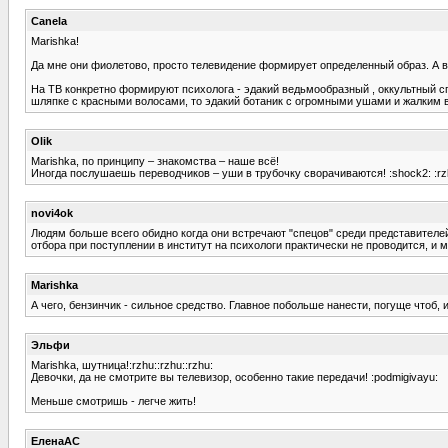
Canela
Marishka!
Да мне они фиолетово, просто телевидение формирует определенный образ. А во
На ТВ конкретно формируют психолога - эдакий ведьмообразный , оккультный спе
шляпке с красными волосами, то эдакий ботаник с огромными ушами и жалким 
Olik
Marishka, по принципу – знакомства – наше всё!
Иногда послушаешь переводчиков – уши в трубочку сворачиваются! :shock2: :rz
novi4ok
Людям больше всего обидно когда они встречают "спецов" среди представителей 
отбора при поступлении в институт на психологи практически не проводится, и 
Marishka
А чего, бензинчик - сильное средство. Главное побольше нанести, погуще чтоб, и 
Эльфи
Marishka, шутница!:rzhu::rzhu::rzhu:
Девочки, да не смотрите вы телевизор, особенно такие передачи! :podmigivayu:
Меньше смотришь - легче жить!
ЕленаАС