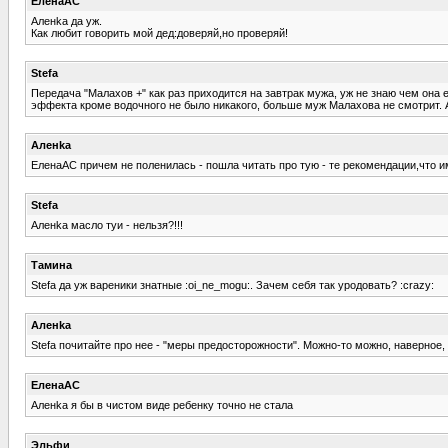
ЕленаАС
Аленka да уж.
Как любит говорить мой дед:доверяй,но проверяй!
Stefa
Передача "Малахов +" как раз приходится на завтрак мужа, уж не знаю чем она е
эффекта кроме водочного не было никакого, больше муж Малахова не смотрит. А 
Аленka
ЕленаАС причем не поленилась - пошла читать про тую - те рекомендации,что им
Stefa
Аленka масло туи - нельзя?!!!
Тамина
Stefa да уж вареники знатные :oi_ne_mogu:. Зачем себя так уродовать? :crazy:
Аленka
Stefa почитайте про нее - "меры предосторожности". Можно-то можно, наверно
ЕленаАС
Аленka я бы в чистом виде ребенку точно не стала
Эльфи