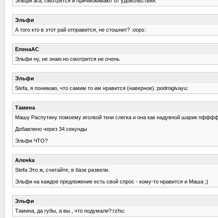
Эльфи ага, смотрятся и причмокивают от удовольствия.
Эльфи
А того кто в этот рай отправится, не стошнит? :oops:
ЕленаАС
Эльфи ну, не знаю.но смотрится не очень
Эльфи
Stefa, я понимаю, что самим то им нравится (наверное).:podmigivayu:
Тамина
Машу Распутину помоему иголкой ткни слегка и она как надувной шарик пффф
Добавлено через 34 секунды
Эльфи ЧТО?
Аленka
Stefa Это ж, считайте, в базе развели.
Эльфи на каждое предложение есть свой спрос - кому-то нравится и Маша ;)
Эльфи
Тамина, да губы, а вы , что подумали?:rzhu: