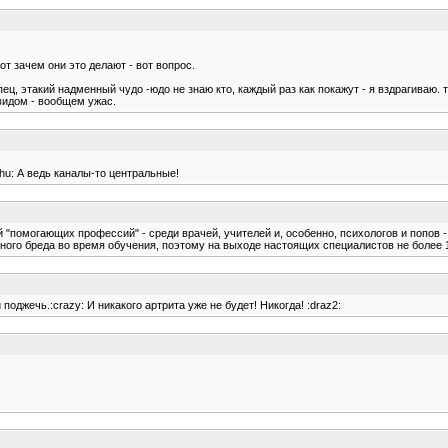
т зачем они это делают - вот вопрос.
ц, этакий надменный чудо -юдо не знаю кто, каждый раз как покажут - я вздрагиваю. т
видом - вообщем ужас.
hu: А ведь каналы-то центральные!
"помогающих профессий" - среди врачей, учителей и, особенно, психологов и попов -
много бреда во время обучения, поэтому на выходе настоящих специалистов не более 
поджечь.:crazy: И никакого артрита уже не будет! Никогда! :draz2: