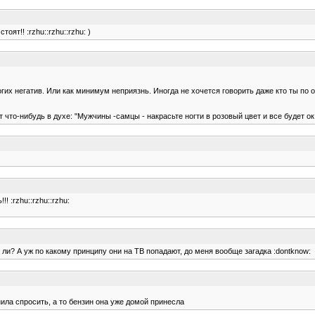
ят!! :rzhu::rzhu::rzhu: )
гих негатив. Или как минимум неприязнь. Иногда не хочется говорить даже кто ты по 
 что-нибудь в духе: "Мужчины -самцы - накрасьте ногти в розовый цвет и все будет ок,
! :rzhu::rzhu::rzhu:
 ли? А уж по какому принципу они на ТВ попадают, до меня вообще загадка :dontknow:
ила спросить, а то бензин она уже домой принесла