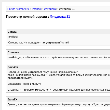
Forum Aromarti.ru
>
Разное
>
Флудилка
> Флудилка-21
Просмотр полной версии :
Флудилка-21
Canela
novi4ok!
Юмористка. Ну молодцА - так устраивает?:smeil:
Славяна
novi4ok, да, чтобы венчаться в это действительно нужно верить...иначе какой см
novi4ok
Canela, еще как устраивает "смущенно шаркаю ножкой"
Как в нашей жизни без юмора?! Вчера узнали что в то время как везде цены на н
продаваться будет...)
Добавлено через 1 минуту
Славяна, я - то верю! Но хочется чтобы это был праздник для нас обоих (как св
JanaTX
Девчат, а может от духов при аллегрической реакции лицо опухнуть? да... подарил