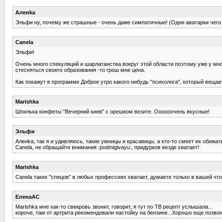
Аленka
Эльфи ну, почему же страшные - очень даже симпатичные! (Одни аватарки чего сто
Canela
Эльфи!
Очень много спекуляций и шарлатанства вокруг этой области поэтому уже у мно
стесняться своего образования -то грош мне цена.
Как покажут в программе Доброе утро какого нибудь "психолога", который вещает
Marishka
Шпилька конфеты "Вечерний киев" с орешком везите. Оооооочень вкусные!
Эльфи
Аленka, так я и удивляюсь, такие умницы и красавицы, а кто-то смеет их обижать!!
Canela, не обращайте внимания :podmigivayu:, придурков везде хватает!
Marishka
Canela таких "спецов" в любых профессиях хватает, думаете только в вашей что
ЕленаАС
Marishka мне как-то свекровь звонит, говорит, я тут по ТВ рецепт услышала...
короче, там от артрита рекомендовали настойку на бензине...Хорошо еще позвон