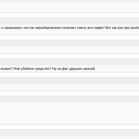
 и закапывать чистое неразбавленное означает сжечь все нафиг! Вот как раз про разба
 Это можно? Или убойное средство? Ну на фиг здешних врачей.