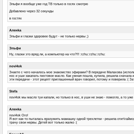
Эльфи я вообще уже год ТВ только в госях смотрю
Добавлено через 32 секунды
в гостях
Аленka
Эльфи и глазки здоровее будут - не только нервы ;)
Эльфи
Ну, глазки это вряд ли, а компьютер на что?!!! :rzhu::rzhu::rzhu:
novi4ok
Знаете с чего началось мое знакомство эфирами? В передаче Малахова (исполь
нос и уши закапать пихтовое масло. Как умная пошла, купила, решила сначала ис
эти передачи - этот рецепт приглашенный врач говорил, потому и поверила :( За
Stefa
novi4ok мы масло туи капали, но только в нос, в уши не знаю - помогло, а то уже
Аленka
novi4ok Ого!
Я вот как-то пыталась вразумить мамашку одной трехлетки - решила отит\гайморит
трачу свои нервы. Детей вот только жалко :(