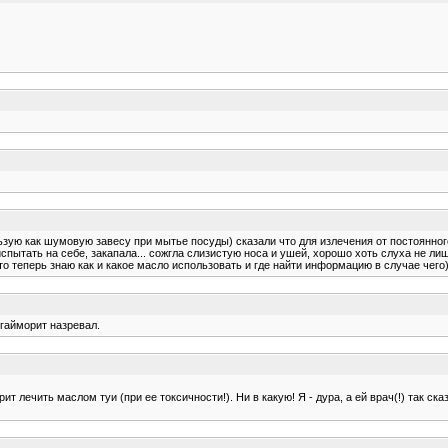
зую как шумовую завесу при мытье посуды) сказали что для излечения от постоянног
пытать на себе, закапала... сожгла слизистую носа и ушей, хорошо хоть слуха не лиши
то теперь знаю как и какое масло использовать и где найти информацию в случае чего)
 гайморит назревал.
 лечить маслом туи (при ее токсичности!). Ни в какую! Я - дура, а ей врач(!) так сказ