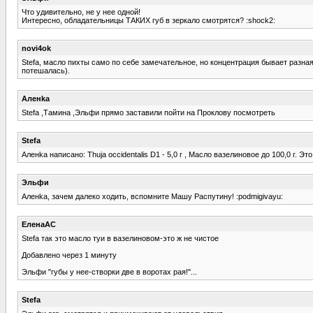
Что удивительно, не у нее одной!
Интересно, обладательницы ТАКИХ губ в зеркало смотрятся? :shock2:
novi4ok
Stefa, масло пихты само по себе замечательное, но концентрация бывает разная
потешалась).
Аленka
Stefa ,Тамина ,Эльфи прямо заставили пойти на Проклову посмотреть
Stefa
Аленka написано: Thuja occidentalis D1 - 5,0 г , Масло вазелиновое до 100,0 г.
Эльфи
Аленka, зачем далеко ходить, вспомните Машу Распутину! :podmigivayu:
ЕленаАС
Stefa так это масло туи в вазелиновом-это ж не чистое
Добавлено через 1 минуту
Эльфи "губы у нее-створки две в воротах рая!"...
Stefa