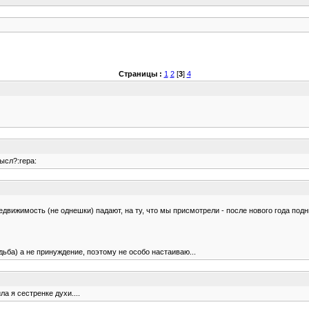
Страницы :
1
2
[
3
]
4
ысл?:repa:
едвижимость (не однешки) падают, на ту, что мы присмотрели - после нового года подн
адьба) а не принуждение, поэтому не особо настаиваю...
а я сестренке духи....