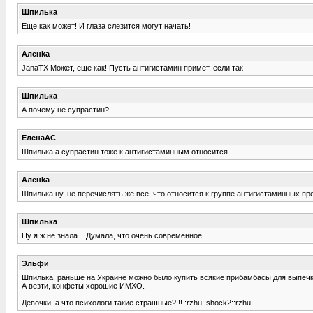
Шпилька
Еще как может! И глаза слезится могут начать!
Аленka
JanaTX Может, еще как! Пусть антигистамин примет, если так
Шпилька
А почему не супрастин?
ЕленаАС
Шпилька а супрастин тоже к антигистаминным относится
Аленka
Шпилька ну, не перечислять же все, что относится к группе антигистаминных пре
Шпилька
Ну я ж не знала... Думала, что очень современное...
Эльфи
Шпилька, раньше на Украине можно было купить всякие прибамбасы для выпечки 
А везти, конфеты хорошие ИМХО.
Девочки, а что психологи такие страшные?!!! :rzhu::shock2::rzhu: