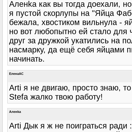
Аленka как вы тогда доехали, 
я пустой скорлупы на "Яйца Фаб
бежала, хвостиком вильнула - яйц
но вот любопытно ей стало для ч
друг за дружкой укатились на по
насмарку, да ещё себя яйцами п
начинать.
ЕленаАС
Arti я не двигаю, просто знаю, т
Stefa жалко твою работу!
Аленka
Arti Дык я ж не поиграться ради 