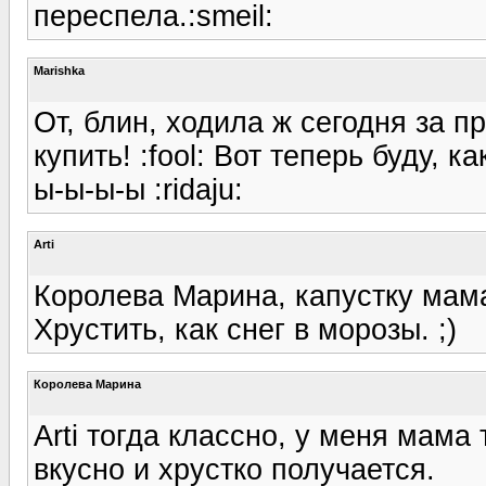
переспела.:smeil:
Marishka
От, блин, ходила ж сегодня за п
купить! :fool: Вот теперь буду, 
ы-ы-ы-ы :ridaju:
Arti
Королева Марина, капустку мама
Хрустить, как снег в морозы. ;)
Королева Марина
Arti тогда классно, у меня мама
вкусно и хрустко получается.