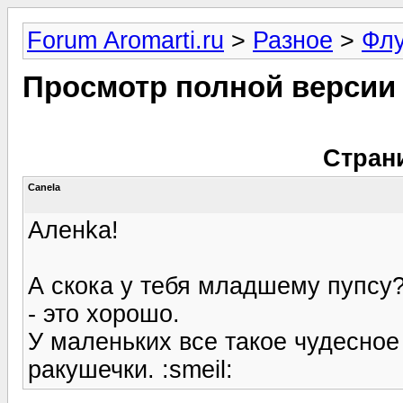
Forum Aromarti.ru
>
Разное
>
Фл
Просмотр полной версии
Стран
Canela
Аленka!
А скока у тебя младшему пупсу?
- это хорошо.
У маленьких все такое чудесное 
ракушечки. :smeil: