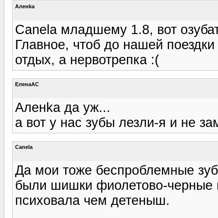
Аленka
Canela младшему 1.8, вот озуба
Главное, чтоб до нашей поездки 
отдых, а нервотрепка :(
ЕленаАС
Аленka да уж...
а вот у нас зубы лезли-я и не з
Canela
Да мои тоже беспроблемные зуб
были шишки фиолетово-черные н
психовала чем детеныш.