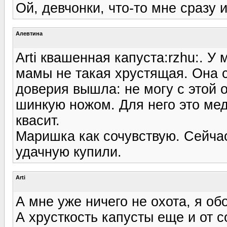
Ой, девчонки, что-то мне сразу 
Алевтина
Arti квашенная капуста:rzhu:. У 
мамы не такая хрустящая. Она са
доверия вышла: не могу с этой 
шинкую ножом. Для него это мед
квасит.
Маришка как сочувствую. Сейча
удачную купили.
Arti
А мне уже ничего не охота, я об
А хрусткость капусты еще и от с