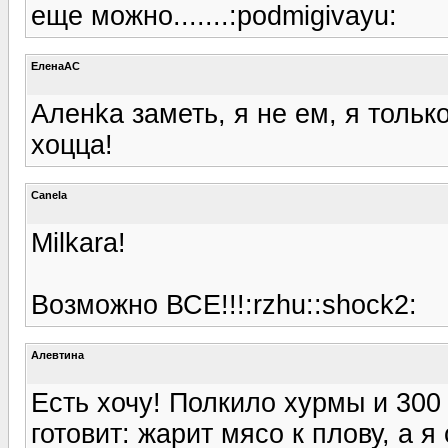
еще можно.......:podmigivayu:
ЕленаАС
Аленka заметь, я не ем, я только
хоцца!
Canela
Milkara!
Возможно ВСЕ!!!:rzhu::shock2:
Алевтина
Есть хочу! Полкило хурмы и 300
готовит: жарит мясо к плову, а я