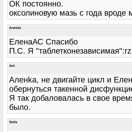
ОК постоянно.
оксолиновую мазь с года вроде
Аленka
ЕленаАС Спасибо
П.С. Я "таблетконезависимая":rz
Arti
Аленka, не двигайте цикл и Еле
обернуться такенной дисфункцие
Я так добаловалась в свое врем
было.
Stefa