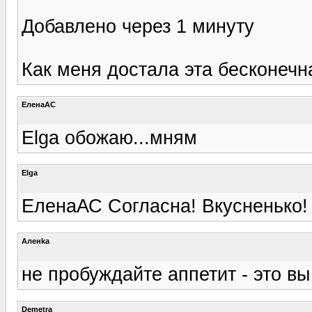
Добавлено через 1 минуту
Как меня достала эта бесконечная 
ЕленаАС
Elga обожаю...мням
Elga
ЕленаАС Согласна! Вкусненько!
Аленka
не пробуждайте аппетит - это вы
Demetra