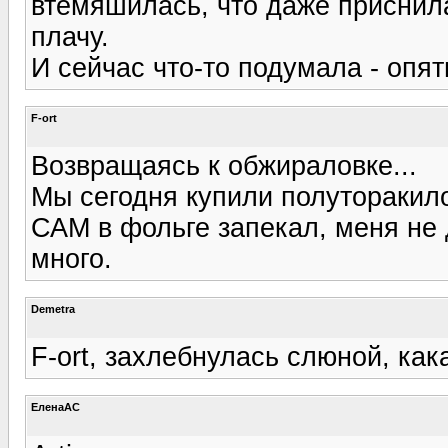
втемяшилась, что даже приснила
плачу.
И сейчас что-то подумала - опят
F-ort
Возвращаясь к обжираловке...
Мы сегодня купили полуторакил
САМ в фольге запекал, меня не 
много.
Demetra
F-ort, захлебнулась слюной, кака
ЕленаАС