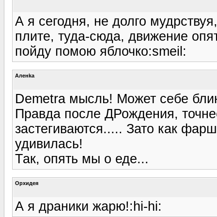
А я сегодня, не долго мудрствуя,
плите, туда-сюда, движение опят
пойду помою яблочко:smeil:
Аленka
Demetra мысль! Может себе бли
Правда после ДРождения, точне
застегиваются..... Зато как фар
удивилась!
Так, опять мы о еде...
Орхидея
А я драники жарю!:hi-hi: