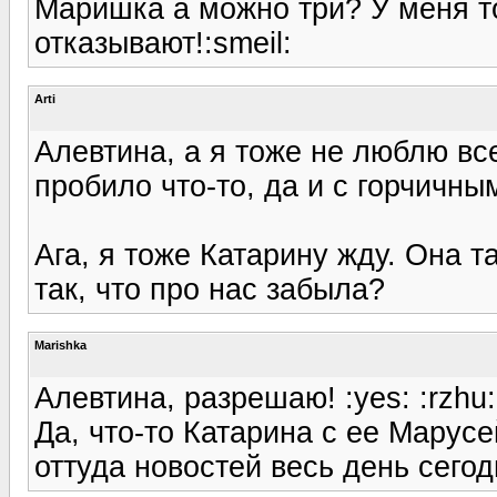
Маришка а можно три? У меня т
отказывают!:smeil:
Arti
Алевтина, а я тоже не люблю все
пробило что-то, да и с горчичны
Ага, я тоже Катарину жду. Она 
так, что про нас забыла?
Marishka
Алевтина, разрешаю! :yes: :rzhu:
Да, что-то Катарина с ее Марусе
оттуда новостей весь день сегод