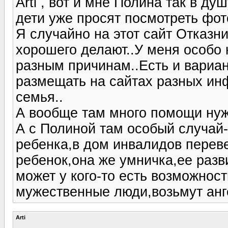
Arti , вот и мне Полина так в ду
дети уже просят посмотреть фот
Я случайно на этот сайт Отказн
хорошего делают..У меня особо 
разным причинам..Есть и вариа
размещать на сайтах разных ин
семья..
А вообще там много помощи ну
А с Полиной там особый случай-
ребенка,в дом инвалидов переве
ребенок,она же умничка,ее разви
может у кого-то есть возможнос
мужественные люди,возьмут анг
Arti