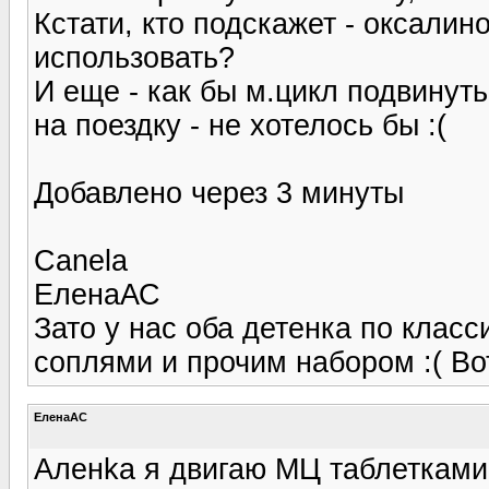
Кстати, кто подскажет - оксалин
использовать?
И еще - как бы м.цикл подвинуть
на поездку - не хотелось бы :(
Добавлено через 3 минуты
Canela
ЕленаАС
Зато у нас оба детенка по класс
соплями и прочим набором :( В
ЕленаАС
Аленka я двигаю МЦ таблетками