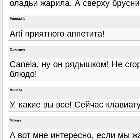
оладьи жарила. А сверху брусни
ЕленаАС
Arti приятного аппетита!
Орхидея
Canela, ну он рядышком! Не сго
блюдо!
Аленka
У, какие вы все! Сейчас клавиат
Milkara
А вот мне интересно, если мы жа