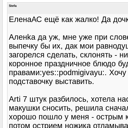
Stefa
ЕленаАС ещё как жалко! Да дочк
Аленka да уж, мне уже при слове
выпечку бы их, дак мои равнодуш
загорелся сделать, склонять - н
коронное праздничное блюдо буд
правами:yes::podmigivayu:. Хочу
подставочку выставить.
Arti 7 штук разбилось, хотела н
макушки сносить, решила сначал
хорошо пошло у меня - острым 
потом острием ножика отламыва