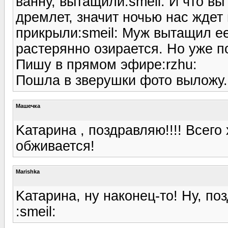
ванну, вытащили:smeil: И что вы
дремлет, значит ночью нас ждет
прикрыли:smeil: Муж вытащил ее
растерянно озирается. Но уже п
Пишу в прямом эфире:rzhu:
Пошла в зверушки фото выложу.:
Машечка
Kатарина , поздравляю!!!! Всего
обживается!
Marishka
Kатарина, ну наконец-то! Ну, п
:smeil: