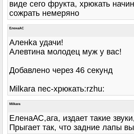
виде сего фрукта, хрюкать начи
сожрать немеряно
ЕленаАС
Аленka удачи!
Алевтина молодец муж у вас!
Добавлено через 46 секунд
Milkara пес-хрюкать:rzhu:
Milkara
ЕленаАС,ага, издает такие звуки
Прыгает так, что задние лапы 