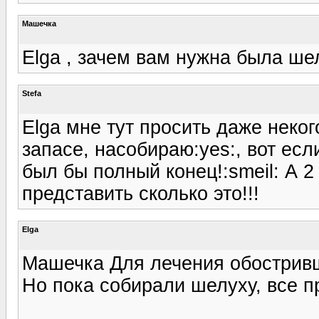
Машечка
Elga , зачем вам нужна была ше
Stefa
Elga мне тут просить даже неког
запасе, насобираю:yes:, вот есл
был бы полный конец!:smeil: А 2
представить сколько это!!!
Elga
Машечка Для лечения обостривш
Но пока собирали шелуху, все п