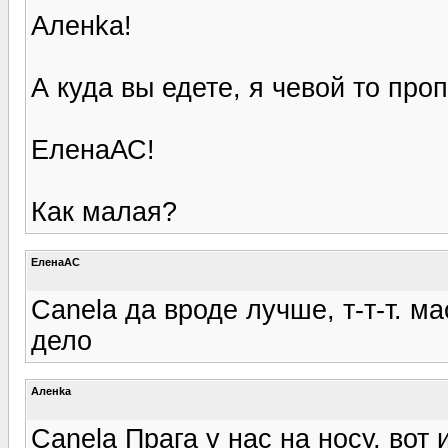
Аленka!
А куда вы едете, я чевой то про
ЕленаАС!
Как малая?
ЕленаАС
Canela да вроде лучше, т-т-т. 
дело
Аленka
Canela Прага у нас на носу, вот