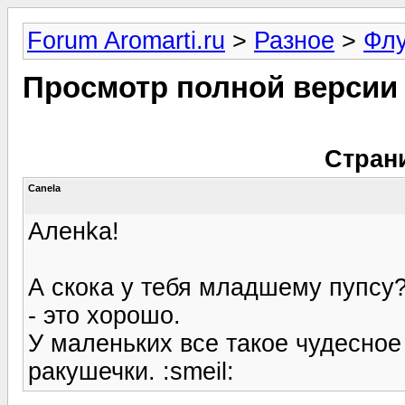
Forum Aromarti.ru
>
Разное
>
Фл
Просмотр полной версии
Стран
Canela
Аленka!
А скока у тебя младшему пупсу?
- это хорошо.
У маленьких все такое чудесное 
ракушечки. :smeil: