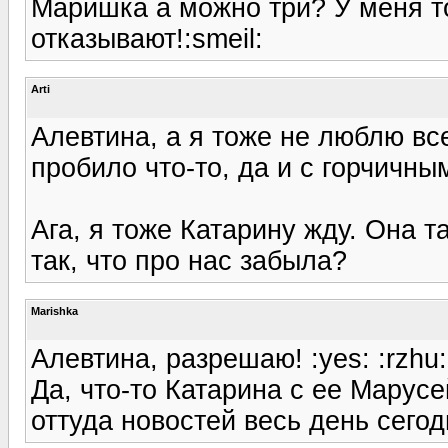
Маришка а можно три? У меня т
отказывают!:smeil:
Arti
Алевтина, а я тоже не люблю все
пробило что-то, да и с горчичны
Ага, я тоже Катарину жду. Она 
так, что про нас забыла?
Marishka
Алевтина, разрешаю! :yes: :rzhu:
Да, что-то Катарина с ее Марусе
оттуда новостей весь день сегод