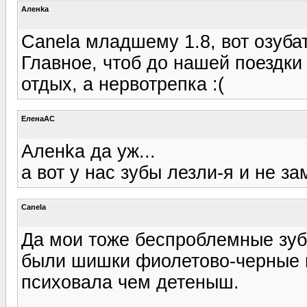
Аленka
Canela младшему 1.8, вот озуба
Главное, чтоб до нашей поездки 
отдых, а нервотрепка :(
ЕленаАС
Аленka да уж...
а вот у нас зубы лезли-я и не з
Canela
Да мои тоже беспроблемные зуб
были шишки фиолетово-черные н
психовала чем детеныш.