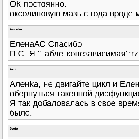
ОК постоянно.
оксолиновую мазь с года вроде
Аленka
ЕленаАС Спасибо
П.С. Я "таблетконезависимая":rz
Arti
Аленka, не двигайте цикл и Еле
обернуться такенной дисфункцие
Я так добаловалась в свое врем
было.
Stefa