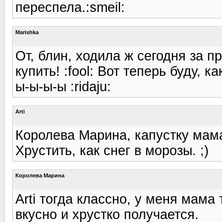
переспела.:smeil:
Marishka
От, блин, ходила ж сегодня за п
купить! :fool: Вот теперь буду, 
ы-ы-ы-ы :ridaju:
Arti
Королева Марина, капустку мама
Хрустить, как снег в морозы. ;)
Королева Марина
Arti тогда классно, у меня мама
вкусно и хрустко получается.