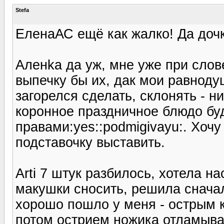
Stefa
ЕленаАС ещё как жалко! Да дочк
Аленka да уж, мне уже при слове
выпечку бы их, дак мои равнодуш
загорелся сделать, склонять - н
коронное праздничное блюдо буд
правами:yes::podmigivayu:. Хочу
подставочку выставить.
Arti 7 штук разбилось, хотела н
макушки сносить, решила сначал
хорошо пошло у меня - острым 
потом острием ножика отламыва