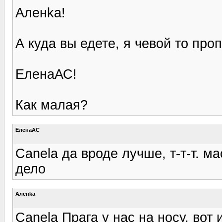
Аленka!
А куда вы едете, я чевой то про
ЕленаАС!
Как малая?
ЕленаАС
Canela да вроде лучше, т-т-т. 
дело
Аленka
Canela Прага у нас на носу, вот