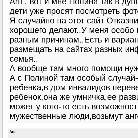
Arti , вот и мне Полина так в ду
дети уже просят посмотреть фот
Я случайно на этот сайт Отказн
хорошего делают..У меня особо 
разным причинам..Есть и вариа
размещать на сайтах разных ин
семья..
А вообще там много помощи ну
А с Полиной там особый случай-
ребенка,в дом инвалидов переве
ребенок,она же умничка,ее разви
может у кого-то есть возможнос
мужественные люди,возьмут анг
Arti