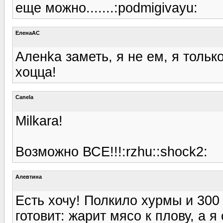
еще можно.......:podmigivayu:
ЕленаАС
Аленka заметь, я не ем, я только
хоцца!
Canela
Milkara!
Возможно ВСЕ!!!:rzhu::shock2:
Алевтина
Есть хочу! Полкило хурмы и 300
готовит: жарит мясо к плову, а я