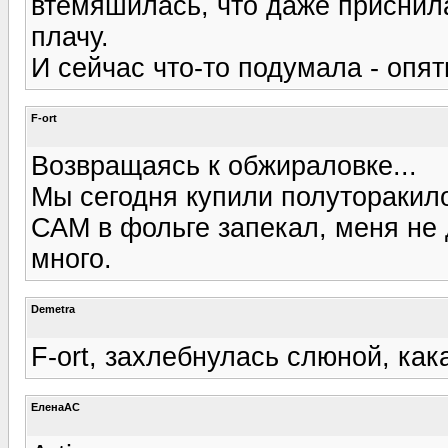
втемяшилась, что даже приснила
плачу.
И сейчас что-то подумала - опят
F-ort
Возвращаясь к обжираловке...
Мы сегодня купили полуторакил
САМ в фольге запекал, меня не 
много.
Demetra
F-ort, захлебнулась слюной, кака
ЕленаАС