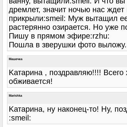
ванну, вытащили:smeil: И что вы
дремлет, значит ночью нас ждет
прикрыли:smeil: Муж вытащил ее
растерянно озирается. Но уже п
Пишу в прямом эфире:rzhu:
Пошла в зверушки фото выложу.:
Машечка
Kатарина , поздравляю!!!! Всего
обживается!
Marishka
Kатарина, ну наконец-то! Ну, п
:smeil: