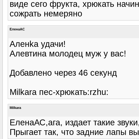
виде сего фрукта, хрюкать начи
сожрать немеряно
ЕленаАС
Аленka удачи!
Алевтина молодец муж у вас!
Добавлено через 46 секунд
Milkara пес-хрюкать:rzhu:
Milkara
ЕленаАС,ага, издает такие звуки
Прыгает так, что задние лапы 