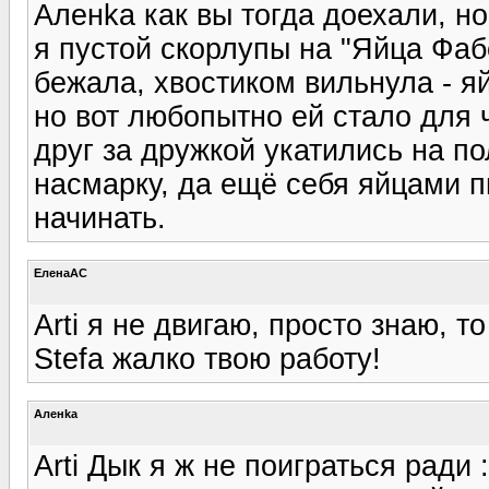
Аленka как вы тогда доехали, 
я пустой скорлупы на "Яйца Фаб
бежала, хвостиком вильнула - яйц
но вот любопытно ей стало для ч
друг за дружкой укатились на по
насмарку, да ещё себя яйцами п
начинать.
ЕленаАС
Arti я не двигаю, просто знаю, т
Stefa жалко твою работу!
Аленka
Arti Дык я ж не поиграться ради 