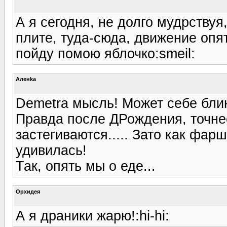
А я сегодня, не долго мудрствуя,
плите, туда-сюда, движение опят
пойду помою яблочко:smeil:
Аленka
Demetra мысль! Может себе бли
Правда после ДРождения, точне
застегиваются..... Зато как фар
удивилась!
Так, опять мы о еде...
Орхидея
А я драники жарю!:hi-hi: