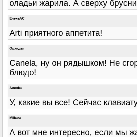
оладьи жарила. А сверху брусни
ЕленаАС
Arti приятного аппетита!
Орхидея
Canela, ну он рядышком! Не сго
блюдо!
Аленka
У, какие вы все! Сейчас клавиат
Milkara
А вот мне интересно, если мы жа