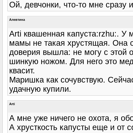
Ой, девчонки, что-то мне сразу 
Алевтина
Arti квашенная капуста:rzhu:. У 
мамы не такая хрустящая. Она са
доверия вышла: не могу с этой 
шинкую ножом. Для него это мед
квасит.
Маришка как сочувствую. Сейча
удачную купили.
Arti
А мне уже ничего не охота, я об
А хрусткость капусты еще и от с