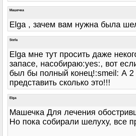
Машечка
Elga , зачем вам нужна была ше
Stefa
Elga мне тут просить даже неког
запасе, насобираю:yes:, вот есл
был бы полный конец!:smeil: А 2
представить сколько это!!!
Elga
Машечка Для лечения обостривш
Но пока собирали шелуху, все п