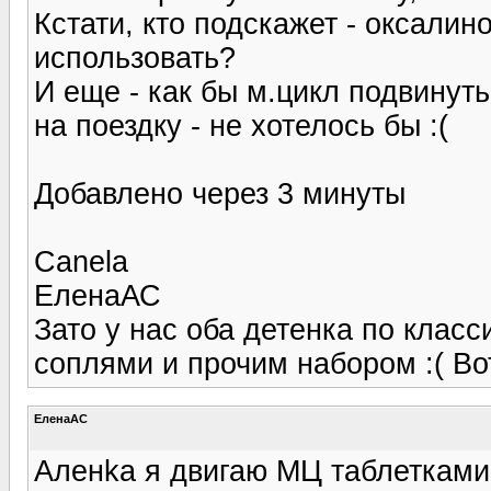
Кстати, кто подскажет - оксалин
использовать?
И еще - как бы м.цикл подвинуть
на поездку - не хотелось бы :(
Добавлено через 3 минуты
Canela
ЕленаАС
Зато у нас оба детенка по класс
соплями и прочим набором :( В
ЕленаАС
Аленka я двигаю МЦ таблетками