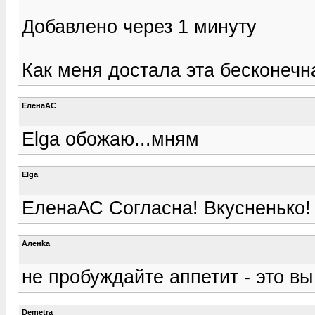
Добавлено через 1 минуту
Как меня достала эта бесконечная 
ЕленаАС
Elga обожаю...мням
Elga
ЕленаАС Согласна! Вкусненько!
Аленka
не пробуждайте аппетит - это вы
Demetra