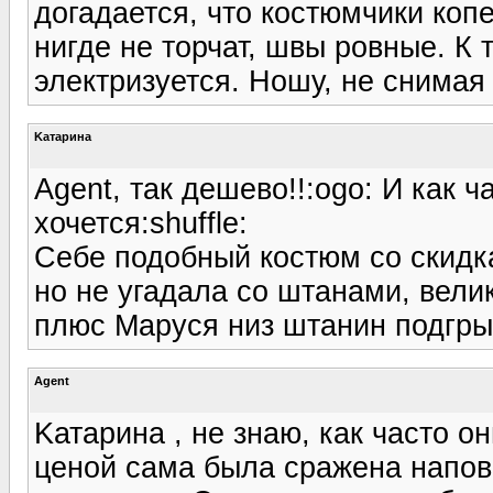
догадается, что костюмчики коп
нигде не торчат, швы ровные. К 
электризуется. Ношу, не снимая
Kатарина
Agent, так дешево!!:ogo: И как 
хочется:shuffle:
Себе подобный костюм со скидка
но не угадала со штанами, вели
плюс Маруся низ штанин подгрыз
Agent
Kатарина , не знаю, как часто о
ценой сама была сражена напо