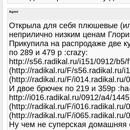
Agent
Открыла для себя плюшевые (и
неприлично низким ценам Глори
Прикупила на распродаже две к
по 289 и 479 р :crazy:
http://s56.radikal.ru/i151/0912/b5
(http://radikal.ru/F/s56.radikal.r
(http://radikal.ru/F/i014.radikal.
И двое брючек по 219 и 359р :ha
http://i016.radikal.ru/0912/a4/144
(http://radikal.ru/F/i016.radikal.
(http://radikal.ru/F/i065.radikal.r
Ну чем не суперская домашняя о