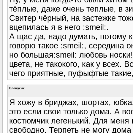
тёплые, даже очень теплые, в з
Свитер чёрный, на застежке тож
вцепилась я в него :smeil:.
А щас да, надо думать, потому к
говорю такое :smeil:, середина 
но большая:smeil: любовь носки!
цвета, не такокого, как у всех.
чего приятные, пуфыфтые такие,
Еленусик
Я хожу в бриджах, шортах, юбка
это если свои только дома. А в
костюмчик легенький. Для меня 
свободно. Терпеть не могу дома