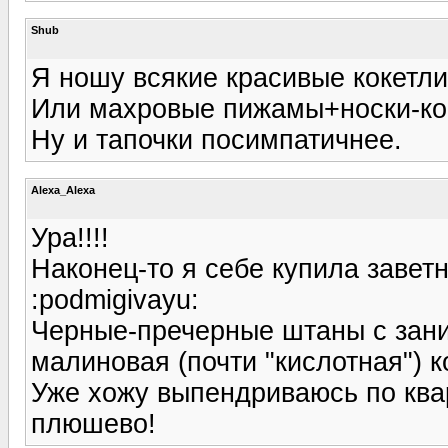
Shub
Я ношу всякие красивые кокетли
Или махровые пижамы+носки-ко
Ну и тапочки посимпатичнее.
Alexa_Alexa
Ура!!!!
Наконец-то я себе купила заве
:podmigivayu:
Черные-пречерные штаны с зани
малиновая (почти "кислотная") 
Уже хожу выпендриваюсь по квар
плюшево!