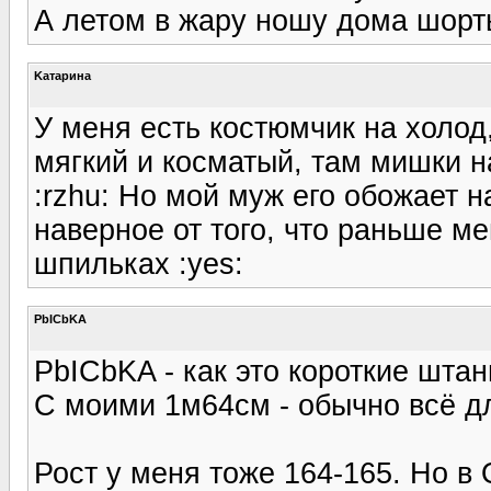
А летом в жару ношу дома шорт
Kатарина
У меня есть костюмчик на холод
мягкий и косматый, там мишки на
:rzhu: Но мой муж его обожает н
наверное от того, что раньше м
шпильках :yes:
PbICbKA
PbICbKA - как это короткие штан
С моими 1м64см - обычно всё дл
Рост у меня тоже 164-165. Но в