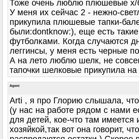
Тоже очень люблю плюшевые х/б 
У меня их сейчас 2 - нежно-све
прикупила плюшевые тапки-бале
были:dontknow:), еще есть таки
футболками. Когда случаются дн
леггинсы, у меня есть черные по
А на лето люблю шелк, не совсем
тапочки шелковые прикупила на 
Agent
Arti , я про Глорию слышала, чт
(у нас на работе рядом с нами 
для детей, кое-что там имеется 
хозяйкой,так вот она говорит, ч
распродаются остатки.) Скорее в