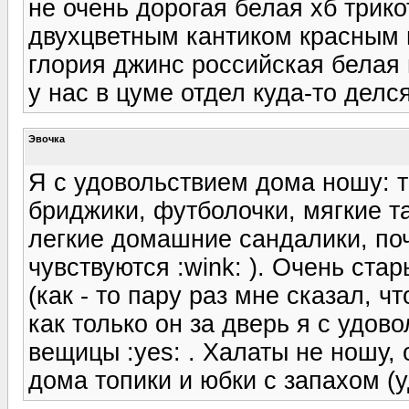
не очень дорогая белая хб трик
двухцветным кантиком красным 
глория джинс российская белая
у нас в цуме отдел куда-то делс
Эвочка
Я с удовольствием дома ношу: 
бриджики, футболочки, мягкие т
легкие домашние сандалики, поч
чувствуются :wink: ). Очень ст
(как - то пару раз мне сказал, чт
как только он за дверь я с удов
вещицы :yes: . Халаты не ношу,
дома топики и юбки с запахом (у