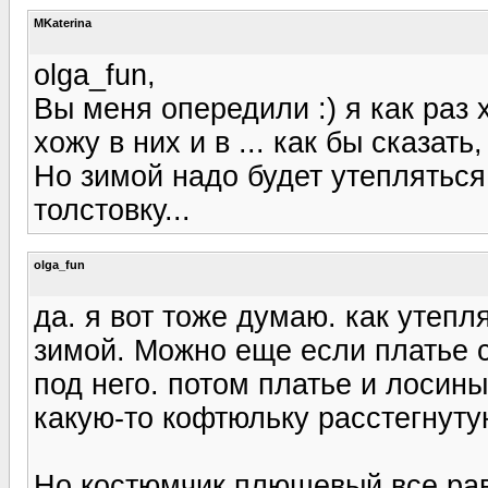
MKaterina
olga_fun,
Вы меня опередили :) я как раз
хожу в них и в ... как бы сказат
Но зимой надо будет утепляться
толстовку...
olga_fun
да. я вот тоже думаю. как утепл
зимой. Можно еще если платье с
под него. потом платье и лосины
какую-то кофтюльку расстегнуту
Но костюмчик плюшевый все равн