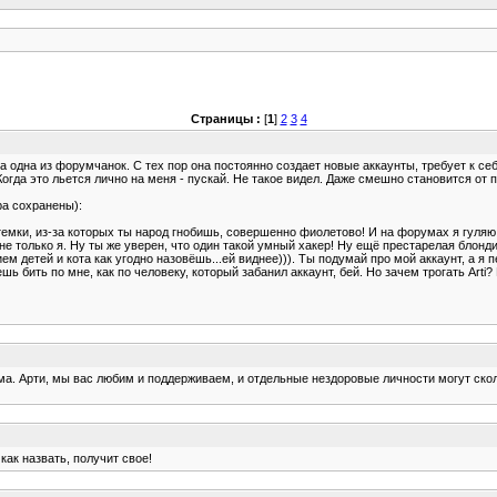
Страницы :
[
1
]
2
3
4
одна из форумчанок. С тех пор она постоянно создает новые аккаунты, требует к се
гда это льется лично на меня - пускай. Не такое видел. Даже смешно становится от п
ра сохранены):
емки, из-за которых ты народ гнобишь, совершенно фиолетово! И на форумах я гуляю г
 не только я. Ну ты же уверен, что один такой умный хакер! Ну ещё престарелая блондин
ем детей и кота как угодно назовёшь...ей виднее))). Ты подумай про мой аккаунт, а я 
ешь бить по мне, как по человеку, который забанил аккаунт, бей. Но зачем трогать Ar
ма. Арти, мы вас любим и поддерживаем, и отдельные нездоровые личности могут скол
 как назвать, получит свое!