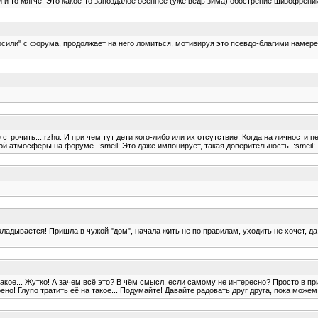
мни и то мягче! Это какое-то запоздалое осеннее (уже ведь зима) обострение шизофрени
просили" с форума, продолжает на него ломиться, мотивируя это псевдо-благими намер
трочить...:rzhu: И при чем тут дети кого-либо или их отсутствие. Когда на личности пе
й атмосферы на форуме. :smeil: Это даже импонирует, такая доверительность. :smeil:
ладывается! Пришла в чужой "дом", начала жить не по правилам, уходить не хочет, да 
такое... Жутко! А зачем всё это? В чём смысл, если самому не интересно? Просто в п
рено! Глупо тратить её на такое... Подумайте! Давайте радовать друг друга, пока можем