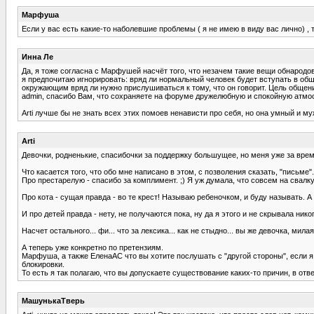
Марфуша
Если у вас есть какие-то наболевшие проблемы ( я не имею в виду вас лично) , 
Инна Ле
Да, я тоже согласна с Марфушей насчёт того, что незачем такие вещи обнародов
я предпочитаю игнорировать: вряд ли нормальный человек будет вступать в общ
окружающим вряд ли нужно прислушиваться к тому, что он говорит. Цель общени
admin, спасибо Вам, что сохраняете на форуме дружелюбную и спокойную атмосфер
Arti лучше бы не знать всех этих помоев ненависти про себя, но она умный и муж
Arti
Девочки, родненькие, спасибочки за поддержку большущее, но меня уже за врем
Что касается того, что обо мне написано в этом, с позволения сказать, "письме"..
Про престарелую - спасибо за комплимент. ;) Я уж думала, что совсем на свалку 
Про кота - сущая правда - во те крест! Называю ребеночком, и буду называть. А 
И про детей правда - нету, не получаются пока, ну да я этого и не скрывала ник
Насчет остального... фи... что за лексика... как не стыдно... вы же девочка, милая R
А теперь уже конкретно по претензиям.
Марфуша, а также ЕленаАС что вы хотите послушать с "другой стороны", если я 
блокировки.
То есть я так полагаю, что вы допускаете существование каких-то причин, в от
МашунькаТверь