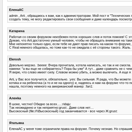
ЕленаАС
admin , Arti , обращаюсь к вам, как к администраторам. Мой пост в "Технически
создать тему, не могу редактировать свои сообщения и даже календарь посмотре
Kатарина
Работая со своим форумом неизбежен поток хороших слов и поток помоев! С эт
Думаю, что Arti достаточно умный человек, чтобы не обращать внимание на таки
Мне непонятно только одно, если тебе не дают прав писать на каком-то форуме, 
C Real немного общалась, но тоже как-то не ожидала с её стороны такого. Жаль.
Elerosh
Довольно мерзко. :beeee: Вчера прочитала, хотела написать, но так и не смогла
намеки: "а вы еще не собираетесь? Пора бы уже" А тут... даже сравнить не с чем. 
Я верю, что слово имеет силу. Словом можно убить, а можно вылечить. А еще я 
Arti, у Вас все получится, обязательно. :yes: Вы сильная. Я рада, что Вы можете
котика и на ребеночка (а то и не на одного) и, надеюсь и нам на форуме что-то 
нашла, поэтому немного на американский манер: :fan1:
Аленka
В шоке, честно! Обидно за всех.....:ridaju:
Так неожиданно и так неприятно:grust:. Даже слов нет....
Высокосный (file://\\Высокосный) год заканчивается - все через Ж:grust:
Ятатьяна
ЕленаАС у меня тоже ограничили права на форуме. Почему незнаю. Но спрашиват