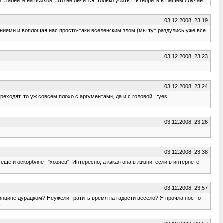
и! Забейте на психов! Это не лечится, только убить... Игнорить в Вашем случае.
03.12.2008, 23:19
ениями и воплощая нас просто-таки вселенским злом (мы тут раздулись уже все
03.12.2008, 23:23
03.12.2008, 23:24
реходят, то уж совсем плохо с аргументами, да и с головой...:yes:
03.12.2008, 23:26
03.12.2008, 23:38
еще и оскорбляет "хозяев"! Интересно, а какая она в жизни, если в интернете
03.12.2008, 23:57
ринципе дурацком? Неужели тратить время на гадости весело? Я прочла пост о
.