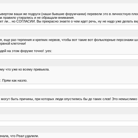
двывертом ваши же подруги (наши бывшие форумчанки) перевели это в личностную пло
к правило утирались и не обращали внимания.
т ли... но СОГЛАСИИ. Вы прекрасно знаете о чем идет речь, ну не надо уже делать вид
пения, еще раз терпения и крепких нервов, чтобы вот такие вот фольклорные персонаж
рвной клеточки!
дей на этом форуме точно! :yes:
ому что уже ко всему привыкла.
. Прям как назло.
что могут быть причины, при которых люди опустились бы до таких слов! Это немыслим
 знала, что Реал удалили.