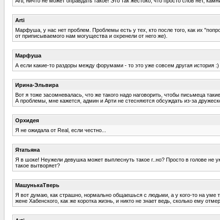
Arti, ничто не может оправдать такое! Это так жестоко, что просто слов нет, ка
Arti
Марфуша, у нас нет проблем. Проблемы есть у тех, кто после того, как их "по
от приписываемого нам могущества и охренели от него же).
Марфуша
А если какие-то раздоры между форумами - то это уже совсем другая история :)
Ирина-Эльвира
Вот я тоже засомневалась, что же такого надо наговорить, чтобы письмеца такие с
А проблемы, мне кажется, админ и Арти не стесняются обсуждать из-за дружеско
Орхидея
Я не ожидала от Real, если честно...
Ятатьяна
Я в шоке! Неужели девушка может выплеснуть такое г..но? Просто в голове не ук
такое вытворяет?
МашунькаТверь
Я вот думаю, как страшно, нормально общаешься с людьми, а у кого-то на уме 
жене Хабенского, как же коротка жизнь, и никто не знает ведь, сколько ему отме