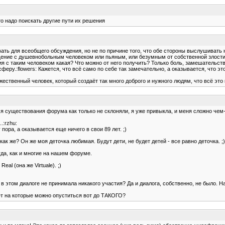
то надо поискать другие пути их решения
ать для всеобщего обсуждения, но не по причине того, что обе стороны выслушивать 
ение с душевнобольным человеком или пьяным, или безумным от собственной злости. В
я с таким человеком какая? Что можно от него получить? Только боль, замешательств
у.:flowers: Кажется, что всё само по себе так замечательно, а оказывается, что это
ественный человек, который создаёт так много доброго и нужного людям, что всё это ка
я существования форума как только не склоняли, я уже привыкла, и меня сложно чем-
.:rzhu:
пора, а оказывается еще ничего в свои 89 лет. ;)
как же? Он же моя деточка любимая. Будут дети, не будет детей - все равно деточка. ;)
огда, как и многие на нашем форуме.
eal (она же Virtuale). ;)
в этом диалоге не принимала никакого участия? Да и диалога, собственно, не было. На
вет на которые можно опуститься вот до ТАКОГО?