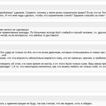
х проблемах" удалили. Скажите, почему у меня резко ограничили права? Если это не Те
ть. И что мне надо сделать, чтобы это ограничение сняли? Заранее спасибо за ответ
им ничего не сделаешь!
е примитивные выпады. По больному всегда бьёт слабый и глупый человек, т.к. других
читай, если интересно, что admina то доставать!
. Это удар не только по Arti, но и по всем девочкам, которые отписывались в темах п
:evil:
знаю, что эта мерзость обязательно вернется тому, кто ее написал, причем, в тройном
 говорить об этом, я в свое время не могла, и от этого было только хуже. Ваш юмор пре
перепадет :) А то, что некоторым непонятно, как это можно любить не только себя, то 
ь у администрации не буду, так как считаю, что им виднее, хоть и обидно.