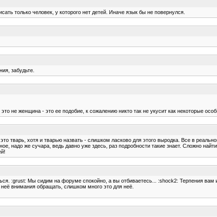
ать только человек, у которого нет детей. Иначе язык бы не повернулся.
ния, забудьте.
это не женщина - это ее подобие, к сожалению никто так не укусит как некоторые особи
, это тварь, хотя и тварью назвать - слишком ласково для этого выродка. Все в реальн
ое, надо же сучара, ведь давно уже здесь, раз подробности такие знает. Сложно найти 
й!
 :grust: Мы сидим на форуме спокойно, а вы отбиваетесь... :shock2: Терпения вам и с
а неё внимания обращать, слишком много это для неё.