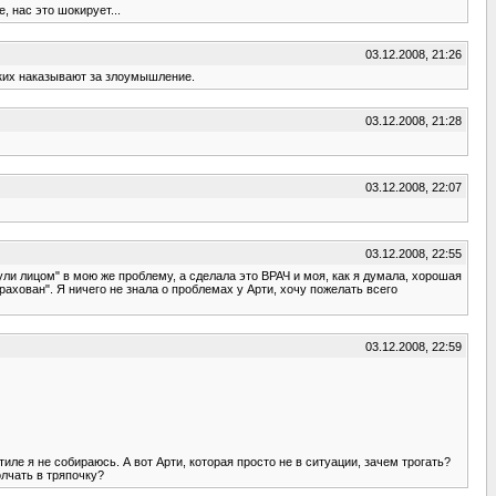
, нас это шокирует...
03.12.2008, 21:26
аких наказывают за злоумышление.
03.12.2008, 21:28
03.12.2008, 22:07
03.12.2008, 22:55
кнули лицом" в мою же проблему, а сделала это ВРАЧ и моя, как я думала, хорошая
трахован". Я ничего не знала о проблемах у Арти, хочу пожелать всего
03.12.2008, 22:59
ле я не собираюсь. А вот Арти, которая просто не в ситуации, зачем трогать?
олчать в тряпочку?