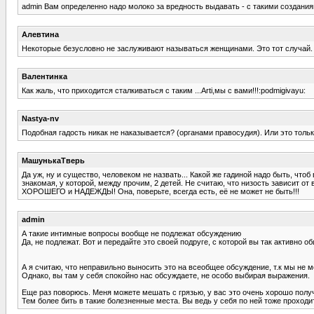
admin Вам определенно надо молоко за вредность выдавать - с такими созданиям
Алевтина
Некоторые безусловно не заслуживают называться женщинами. Это тот случай. Н
Валентинка
Как жаль, что приходится сталкиваться с таким ...Arti,мы с вами!!!:podmigivayu:
Nastya-nv
Подобная гадость никак не наказывается? (органами правосудия). Или это толь
МашунькаТверь
Да уж, ну и существо, человеком не назвать... Какой же гадиной надо быть, чтоб
знакомая, у которой, между прочим, 2 детей. Не считаю, что низость зависит от 
ХОРОШЕГО и НАДЕЖДЫ! Она, поверьте, всегда есть, её не может не быть!!!
admin
А такие интимные вопросы вообще не подлежат обсуждению
Да, не подлежат. Вот и передайте это своей подруге, с которой вы так активно
А я считаю, что неправильно выносить это на всеобщее обсуждение, т.к мы не 
Однако, вы там у себя спокойно нас обсуждаете, не особо выбирая выражения.
Еще раз поворюсь. Меня можете мешать с грязью, у вас это очень хорошо получа
Тем более бить в такие болезненные места. Вы ведь у себя по ней тоже проходи