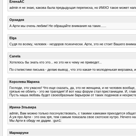
ЕленаАС
admin я не знаю, какова была предыдущая переписка, но ИМХО такое может напис
Орхидея
А Арти мы очень любим! Не обращайте внимания на таких......
Elga
Судя по всему, человек - нездоров психически. Арти, это не стоит Вашего внима
Canela
Хотелось бы знать кто это... но это ни к чему не приведет...
По стилистике письма - делаю вывод , что это какая-то молоденькая мерзавка, и 
Королева Марина
Господи, это ужасно! Что еще сказать, да, это не женщина, и не человек вообще
грязью не облить - это же трагедия! И вот наш форум стал пристанищем. И, главн
Пусть наша любовь будет своеобразным барьером от таких подонков и нехристе
Ирина-Эльвира
admin, Вам можно только посочувствовать, с такими хамками приходится общаться.
А уж про Арти - это она зря, тем самым показала свое скотское нутро. Нечего н
Мы Арти в обиду не дадим. :gun1:
Мармаруни