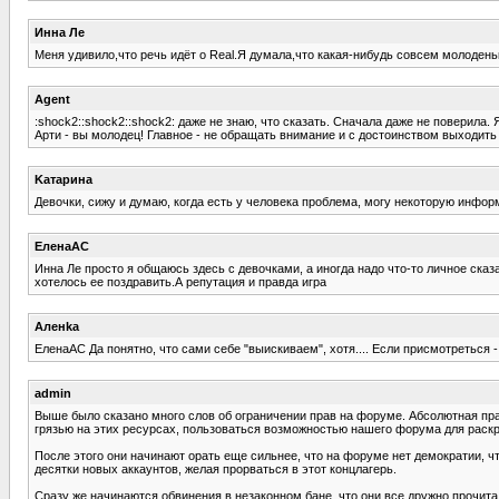
Инна Ле
Меня удивило,что речь идёт о Real.Я думала,что какая-нибудь совсем молоден
Agent
:shock2::shock2::shock2: даже не знаю, что сказать. Сначала даже не поверила. Я 
Арти - вы молодец! Главное - не обращать внимание и с достоинством выходит
Kатарина
Девочки, сижу и думаю, когда есть у человека проблема, могу некоторую инфор
ЕленаАС
Инна Ле просто я общаюсь здесь с девочками, а иногда надо что-то личное сказа
хотелось ее поздравить.А репутация и правда игра
Аленka
ЕленаАС Да понятно, что сами себе "выискиваем", хотя.... Если присмотреться -
admin
Выше было сказано много слов об ограничении прав на форуме. Абсолютная прав
грязью на этих ресурсах, пользоваться возможностью нашего форума для раскр
После этого они начинают орать еще сильнее, что на форуме нет демократии, ч
десятки новых аккаунтов, желая прорваться в этот концлагерь.
Сразу же начинаются обвинения в незаконном бане, что они все дружно прочитал