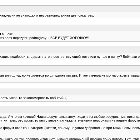
ькая,жизни не знающая и неуравновешанная девчонка.:yes:
в шоке.....
ь из всех передряг :podmigivayu: ВСЕ БУДЕТ ХОРОШО!!!
мацию подбросить, сделать это в соответсвующей теме или лучше в личку? Всё-таки о
ть или флуд, но не хочется во флудилке писать. И тему вчера не могла открыть, пришл
 есть какая-то закономерность событий :(
да. А что вы хотели? Наши форумчанки могут ходить на любые ресурсы, мы никогда не
утки таких ресурсов, то они становятся нежелательными персонами на нашем форуме. 
то форум стал концлагерем (кстати, почему не ушли добровольно при таких невыносим
и, наконец-то!, правила и там нет никаких ограничений именно по их поводу. Есть там