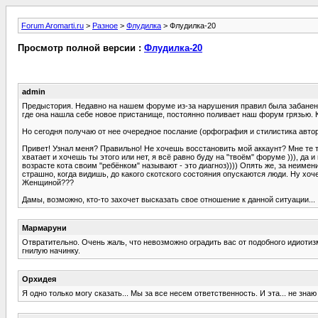
Forum Aromarti.ru
>
Разное
>
Флудилка
> Флудилка-20
Просмотр полной версии :
Флудилка-20
admin
Предыстория. Недавно на нашем форуме из-за нарушения правил была забанена 
где она нашла себе новое пристанище, постоянно поливает наш форум грязью. Ко
Но сегодня получаю от нее очередное послание (орфография и стилистика авто
Привет! Узнал меня? Правильно! Не хочешь восстановить мой аккаунт? Мне те т
хватает и хочешь ты этого или нет, я всё равно буду на "твоём" форуме ))), да и
возрасте кота своим "ребёнком" называют - это диагноз)))) Опять же, за неимени
страшно, когда видишь, до какого скотского состояния опускаются люди. Ну хоч
Женщиной???
Дамы, возможно, кто-то захочет высказать свое отношение к данной ситуации...
Мармаруни
Отвратительно. Очень жаль, что невозможно оградить вас от подобного идиотиз
гнилую начинку.
Орхидея
Я одно только могу сказать... Мы за все несем ответственность. И эта... не знаю