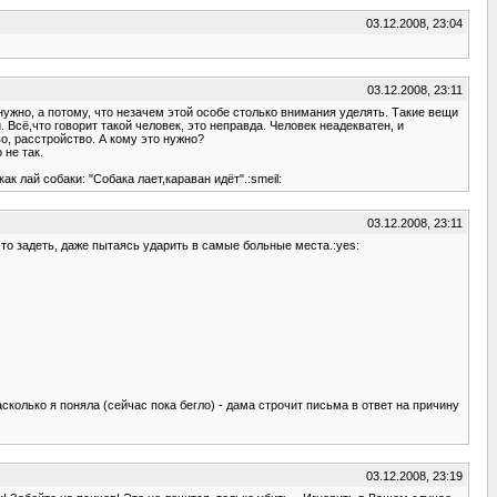
03.12.2008, 23:04
03.12.2008, 23:11
нужно, а потому, что незачем этой особе столько внимания уделять. Такие вещи
сё,что говорит такой человек, это неправда. Человек неадекватен, и
о, расстройство. А кому это нужно?
 не так.
к лай собаки: "Собака лает,караван идёт".:smeil:
03.12.2008, 23:11
то задеть, даже пытаясь ударить в самые больные места.:yes:
сколько я поняла (сейчас пока бегло) - дама строчит письма в ответ на причину
03.12.2008, 23:19