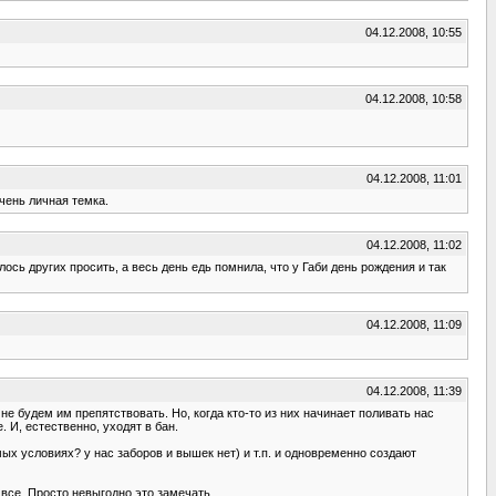
04.12.2008, 10:55
04.12.2008, 10:58
04.12.2008, 11:01
чень личная темка.
04.12.2008, 11:02
ось других просить, а весь день едь помнила, что у Габи день рождения и так
04.12.2008, 11:09
04.12.2008, 11:39
 будем им препятствовать. Но, когда кто-то из них начинает поливать нас
И, естественно, уходят в бан.
ых условиях? у нас заборов и вышек нет) и т.п. и одновременно создают
 все. Просто невыгодно это замечать.