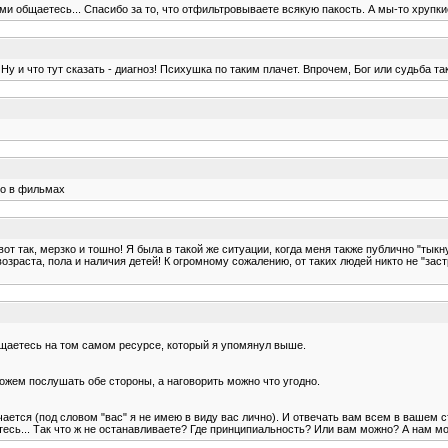
и общаетесь... Спасибо за то, что отфильтровываете всякую пакость. А мы-то хрупкие
у и что тут сказать - диагноз! Психушка по таким плачет. Впрочем, Бог или судьба т
ко в фильмах
 вот так, мерзко и тошно! Я была в такой же ситуации, когда меня также публично "ты
возраста, пола и наличия детей! К огромному сожалению, от таких людей никто не "зас
 общаетесь на том самом ресурсе, который я упомянул выше.
можем послушать обе стороны, а наговорить можно что угодно.
ется (под словом "вас" я не имею в виду вас лично). И отвечать вам всем в вашем сти
тесь... Так что ж не останавливаете? Где принципиальность? Или вам можно? А нам м