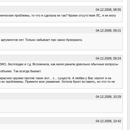
04.12.2008, 08:55
хнические проблемы, то что я сделала не так? Кроме отсутствия ЛС, я не могу
04.12.2008, 09:21
 аргументов нет. Только забывает про закон бумеранга.
04.12.2008, 09:24
ро ЭКО, бесплодие и т.д. Вспомнила, как меня ранили довольно обычные вопросы-
 объеме. Так всегда бывает.
красное оружие против таких вот... э... существ. А любви у Вас хватит и на
это их проблеммы. Примите мое уважение. Хотела букет вставить, но что-то не
04.12.2008, 10:29
04.12.2008, 10:42