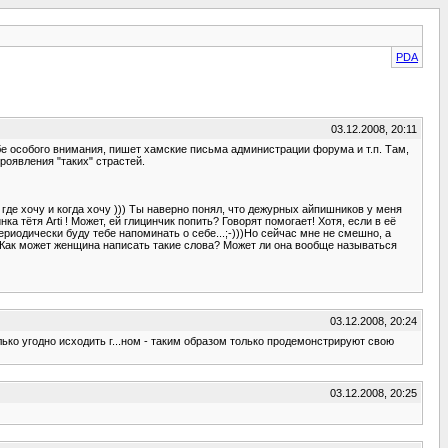
PDA
03.12.2008, 20:11
бе особого внимания, пишет хамские письма администрации форума и т.п. Там,
роявления "таких" страстей.
де хочу и когда хочу ))) Ты наверно понял, что дежурных айпишников у меня
ка тётя Arti ! Может, ей глицинчик попить? Говорят помогает! Хотя, если в её
периодически буду тебе напоминать о себе...;-)))Но сейчас мне не смешно, а
ti? Как может женщина написать такие слова? Может ли она вообще называться
03.12.2008, 20:24
ько угодно исходить г...ном - таким образом только продемонстрируют свою
03.12.2008, 20:25