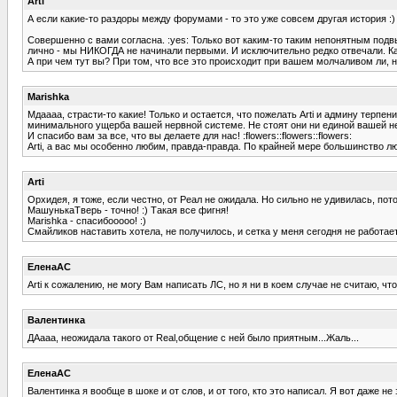
Arti
А если какие-то раздоры между форумами - то это уже совсем другая история :)
Совершенно с вами согласна. :yes: Только вот каким-то таким непонятным по
лично - мы НИКОГДА не начинали первыми. И исключительно редко отвечали. Ка
А при чем тут вы? При том, что все это происходит при вашем молчаливом ли, не
Marishka
Мдаааа, страсти-то какие! Только и остается, что пожелать Arti и админу тер
минимального ущерба вашей нервной системе. Не стоят они ни единой вашей не
И спасибо вам за все, что вы делаете для нас! :flowers::flowers::flowers:
Arti, а вас мы особенно любим, правда-правда. По крайней мере большинство лю
Arti
Орхидея, я тоже, если честно, от Реал не ожидала. Но сильно не удивилась, пот
МашунькаТверь - точно! :) Такая все фигня!
Marishka - спасибооооо! :)
Смайликов наставить хотела, не получилось, и сетка у меня сегодня не работает
ЕленаАС
Arti к сожалению, не могу Вам написать ЛС, но я ни в коем случае не считаю, 
Валентинка
ДАааа, неожидала такого от Real,общение с ней было приятным...Жаль...
ЕленаАС
Валентинка я вообще в шоке и от слов, и от того, кто это написал. Я вот даже не