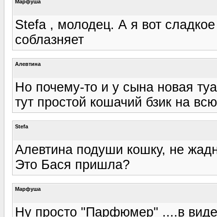
Марфуша
Stefa , молодец. А я вот сладко
соблазняет
Алевтина
Но почему-то и у сына новая ту
тут простой кошачий бзик на всю
Stefa
Алевтина подуши кошку, не жадни
Это Бася пришла?
Марфуша
Ну просто "Парфюмер" ....в виде