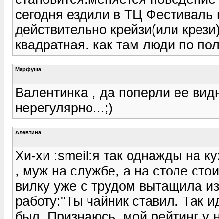
сегодня ездили в ТЦ Фестиваль 
действительно крейзи(или крези)
квадратная. как там люди по по
Марфуша
Валентинка , да поперли ее видн
нерегулярно...;)
Алевтина
Хи-хи :smeil:я так однажды на 
, муж на службе, а на столе сто
вилку уже с трудом вытащила из
работу:"Ты чайник ставил. Так и
был. Признаюсь, мой рейтинг у н