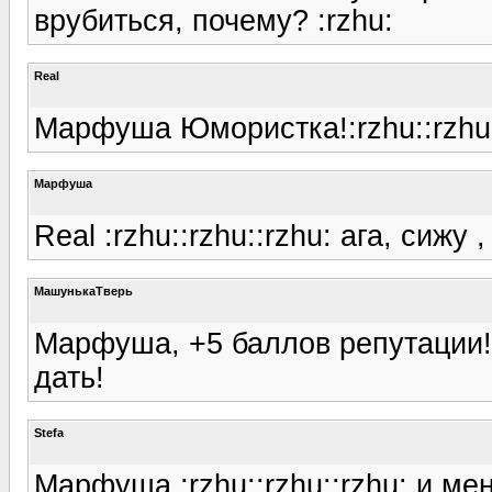
врубиться, почему? :rzhu:
Real
Марфуша Юмористка!:rzhu::rzhu
Марфуша
Real :rzhu::rzhu::rzhu: ага, сижу 
МашунькаТверь
Марфуша, +5 баллов репутации! 
дать!
Stefa
Марфуша :rzhu::rzhu::rzhu: и ме