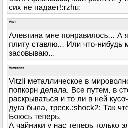
сих не падает!:rzhu:
Vitzli
Алевтина мне понравилось... А я
плиту ставлю... Или что-нибудь
засовываю...
Алевтина
Vitzli металлическое в мироволн
попкорн делала. Все путем, в с
раскрываться и то ли в ней кус
дуга была, треск.:shock2: Так чт
Боюсь теперь.
А чайники у нас теперь только 