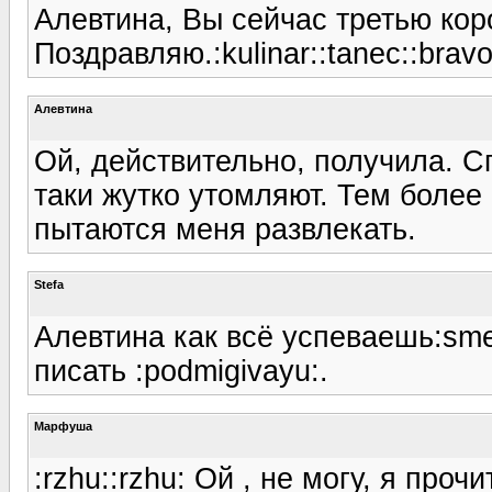
Алевтина, Вы сейчас третью кор
Поздравляю.:kulinar::tanec::bravo
Алевтина
Ой, действительно, получила. Сп
таки жутко утомляют. Тем более
пытаются меня развлекать.
Stefa
Алевтина как всё успеваешь:smei
писать :podmigivayu:.
Марфуша
:rzhu::rzhu: Ой , не могу, я проч