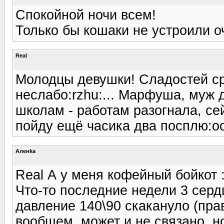
Спокойной ночи всем!
Только бы кошаки не устроили оч
Real
Молодцы девушки! Сладостей ср
неслабо:rzhu:... Марфуша, муж 
школам - работам разогнала, се
пойду ещё часика два посплю:o
Аленka
Real А у меня кофейный бойкот :
Что-то последние недели 3 серд
давление 140\90 скакануло (пра
вообщем, может и не связано, н