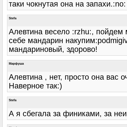
таки чокнутая она на запахи.:no:
Stefa
Алевтина весело :rzhu:, пойде
себе мандарин накупим:podmigiv
мандариновый, здорово!
Марфуша
Алевтина , нет, просто она вас 
Наверное так:)
Stefa
А я сбегала за финиками, за неи