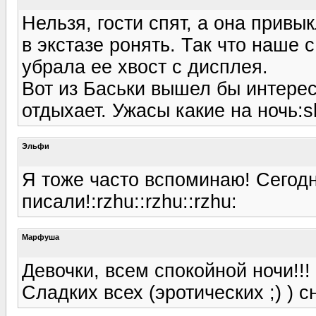
Нельзя, гости спят, а она привы
в экстазе ронять. Так что наше 
убрала ее хвост с дисплея.
Вот из Баськи вышел бы интере
отдыхает. Ужасы какие на ночь:s
Эльфи
Я тоже часто вспоминаю! Сегодн
писали!:rzhu::rzhu::rzhu:
Марфуша
Девочки, всем спокойной ночи!!!
Сладких всех (эротических ;) ) сн