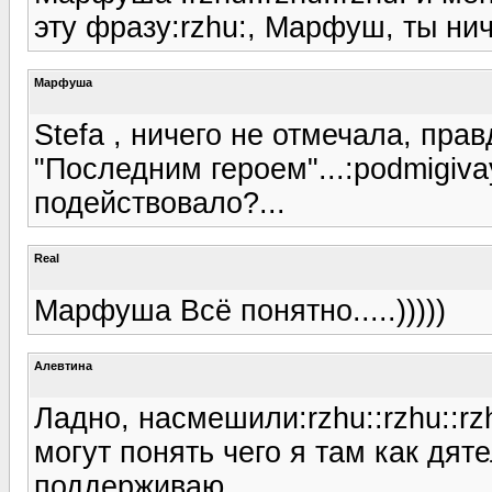
эту фразу:rzhu:, Марфуш, ты нич
Марфуша
Stefa , ничего не отмечала, пра
"Последним героем"...:podmigiva
подействовало?...
Real
Марфуша Всё понятно.....)))))
Алевтина
Ладно, насмешили:rzhu::rzhu::rzh
могут понять чего я там как дят
поддерживаю.