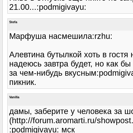
21.00...:podmigivayu:
Stefa
Марфуша насмешила:rzhu:
Алевтина бутылкой хоть в гостя 
надеюсь завтра будет, но как бы
за чем-нибудь вкусным:podmigiva
пикник.
Vanilla
дамы, заберите у человека за ш
(http://forum.aromarti.ru/showpo
:podmigivayu: мск