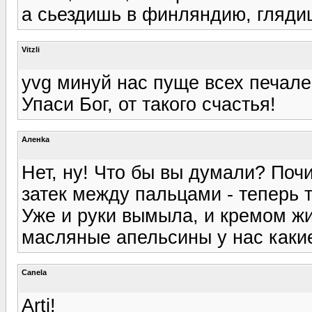
а сьездишь в финляндию, глядиш
Vitzli
yvg минуй нас пуще всех печалей
Упаси Бог, от такого счастья!
Аленka
Нет, ну! Что бы вы думали? Поч
затек между пальцами - теперь та
Уже и руки вымыла, и кремом жи
масляные апельсины у нас какие
Canela
Arti!