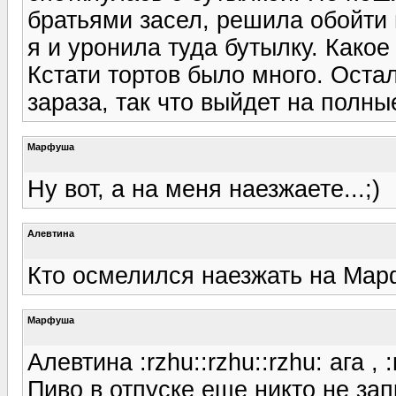
братьями засел, решила обойти 
я и уронила туда бутылку. Какое
Кстати тортов было много. Оста
зараза, так что выйдет на полны
Марфуша
Ну вот, а на меня наезжаете...;)
Алевтина
Кто осмелился наезжать на Мар
Марфуша
Алевтина :rzhu::rzhu::rzhu: ага , :
Пиво в отпуске еще никто не за