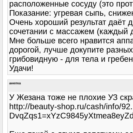
расположенные сосуду (это прот
Показание: угревая сыпь, сниже
Очень хороший результат даёт д
сочетании с массажем (каждый д
Мне больше всего нравится аппа
дорогой, лучше докупите разных
грибовидную - для тела и гребен
Удачи!
анютка
У Жезана тоже не плохие УЗ ск
http://beauty-shop.ru/cash/info/92
DvqZqs1=xYzC9845yXtmea8eyZd