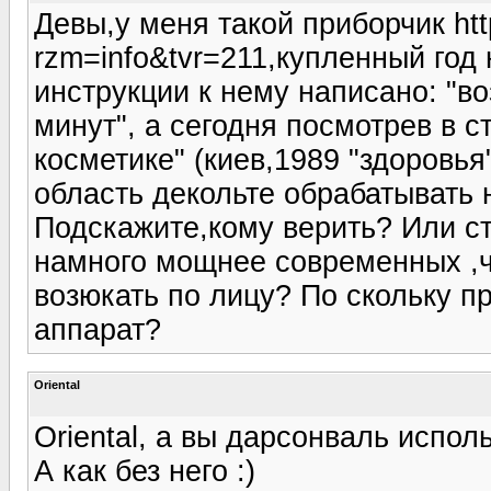
Девы,у меня такой приборчик http
rzm=info&tvr=211,купленный год 
инструкции к нему написано: "в
минут", а сегодня посмотрев в 
косметике" (киев,1989 "здоровья
область декольте обрабатывать н
Подскажите,кому верить? Или с
намного мощнее современных ,ч
возюкать по лицу? По скольку п
аппарат?
Oriental
Оriental, а вы дарсонваль испол
А как без него :)