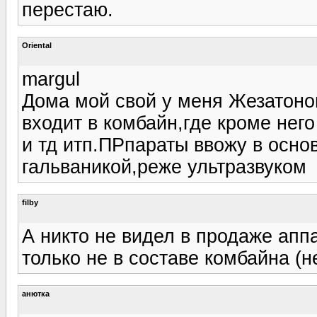
перестаю.
Oriental
margul
Дома мой свой у меня Жезатонов
входит в комбайн,где кроме нег
и тд итп.ПРпараты ввожу в осн
гальваникой,реже ультразвуком
filby
А никто не видел в продаже ап
только не в составе комбайна (н
анютка