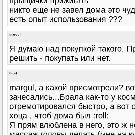
прыщички прижигать
никто еще не завел дома это чу
есть опыт использования ???
margul
Я думаю над покупкой такого. П
решить - покупать или нет.
F-ort
margul, а какой присмотрели? во
зачесались...Брала как-то у кос
отремотировался быстро, а вот от
хоца , чтоб дома был :roll:
Я прям влюблена в него, это ж н
массаж головы делать (мне на к