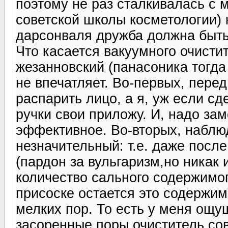
поэтому не раз сталкивалась с 
советской школы косметологии) 
дарсонваля дружба должна быть
Что касается вакуумного очисти
жезанновский (панасоника тогда
не впечатляет. Во-первых, пере
распарить лицо, а я, уж если с
ручки свои приложу. И, надо зам
эффективное. Во-вторых, набл
незначительный: т.е. даже после
(пардон за вульгаризм,но никак 
количество сального содержимог
присоске остается это содержимо
мелких пор. То есть у меня ощу
засоренные поры очиститель сов