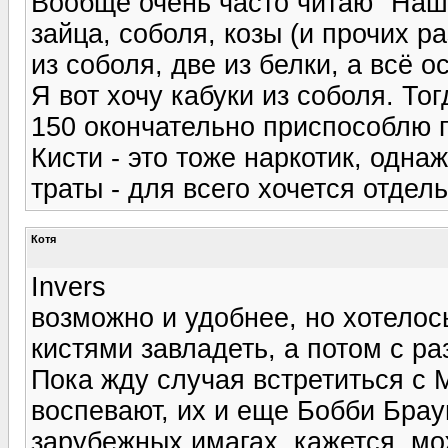
Вообще очень часто читаю "Наши
зайца, соболя, козы (и прочих р
из соболя, две из белки, а всё о
Я вот хочу кабуки из соболя. Т
150 окончательно приспособлю 
Кисти - это тоже наркотик, одн
траты - для всего хочется отдел
Котя
Invers
возможно и удобнее, но хотело
кистями завладеть, а потом с р
Пока жду случая встретиться с 
воспевают, их и еще Бобби Браун
зарубежных имагах, кажется, мо