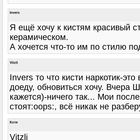
Invers
Я ещё хочу к кистям красивый с
керамическом.
А хочется что-то им по стилю по
Vitzli
Invers то что кисти наркотик-это
доеду, обновиться хочу. Вчера Ш
кажется)-ничего так... Мои посл
стоят:oops:, всё никак не разбе
Котя
Vitzli