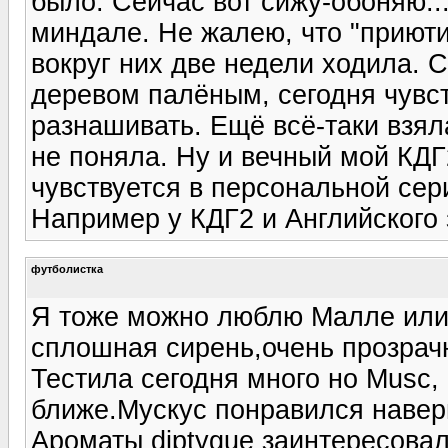
было. Сейчас вот сижу-обоняю...
миндале. Не жалею, что "приюти
вокруг них две недели ходила. 
деревом палёным, сегодня чувс
разнашивать. Ещё всё-таки взял
не поняла. Ну и вечный мой КДГ2.
чувствуется в персональной сери
Например у КДГ2 и Английского 
футболистка
Я тоже можно люблю Малле или 
сплошная сирень,очень прозрач
Тестила сегодня много но Musc, c
ближе.Мускус понравился наверн
Ароматы diptygue заинтересовал