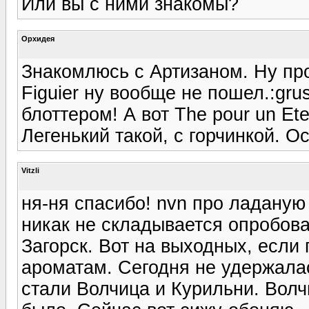
Или вы с ними знакомы?
Орхидея
Знакомлюсь с Артизаном. Ну про 
Figuier ну вообще не пошел.:gr
блоттером! А вот The pour un Et
Легенький такой, с горчинкой. О
Vitzli
ня-ня спасибо! nvn про ладаную
никак не складывается опробов
Загорск. Вот на выходных, если 
ароматам. Сегодня не удержалас
стали Волчица и Курильни. Волчи