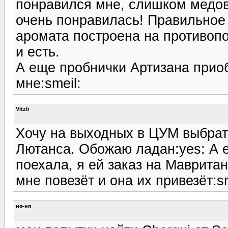
понравился мне, слишком медов
очень понравилась! Правильное
аромата построена на противопос
и есть.
А еще пробнички Артизана приоб
мне:smeil:
Vitzli
Хочу на выходных в ЦУМ выбрат
Лютанса. Обожаю ладан:yes: А 
поехала, я ей заказ на Маврита
мне повезёт и она их привезёт:sm
ня-ня