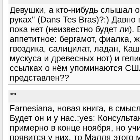
Девушки, а кто-нибудь слышал о 
руках" (Dans Tes Bras)?:) Давно
пока нет (неизвестно будет ли).
аппетитное: бергамот, фиалка, 
гвоздика, салицилат, ладан, Ка
мускуса и древесных нот) и гели
ссылках о нём упоминаются США
представлен??
nvn
Farnesiana, новая книга, в смыс
Будет он и у нас.:yes: Консульт
примерно в конце ноября, но уч
появится у них, то Малля этого 