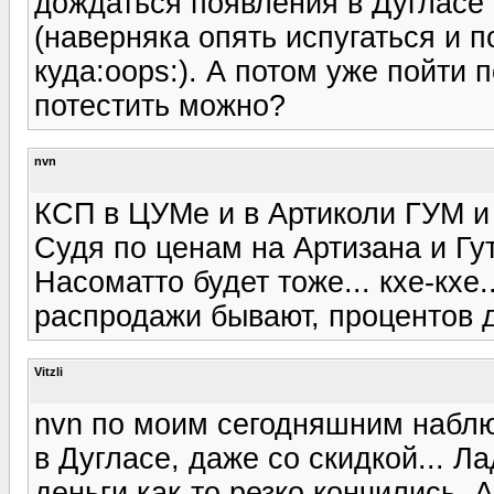
дождаться появления в Дугласе
(наверняка опять испугаться и п
куда:oops:). А потом уже пойти п
потестить можно?
nvn
КСП в ЦУМе и в Артиколи ГУМ и 
Судя по ценам на Артизана и Гут
Насоматто будет тоже... кхе-кхе.
распродажи бывают, процентов д
Vitzli
nvn по моим сегодняшним набл
в Дугласе, даже со скидкой... Л
деньги как-то резко кончились. А