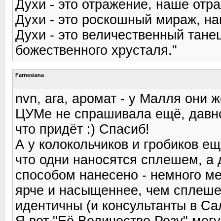
Духи - это отражение, наше отр
Духи - это роскошный мираж, на
Духи - это величественный танец
божественного хрусталя."
Farnesiana
nvn, ага, аромат - у Малля они ж
ЦУМе не спрашивала ещё, давно 
что придёт :) Спасиб!
А у колокольчиков и гробиков е
что одни наносятся сплешем, а д
способом нанесено - немного ме
ярче и насыщеннее, чем сплеше
идентичны (и консультанты в Сал
Я вот "Её Величество Розу" мог