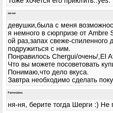
Тоже хочется его приютить.:yes:
ня-ня
девушки,была с меня возможност
я немного в сюрпризе от Ambrе S
ой раз,запах свеже-спиленного 
подружиться с ним.
Понравилось Chergui/очень/,El At
Что вы можете посоветовать куп
Понимаю,что дело вкуса.
Завтра необходимо сделать поку
Farnesiana
ня-ня, берите тогда Шерги :) Не