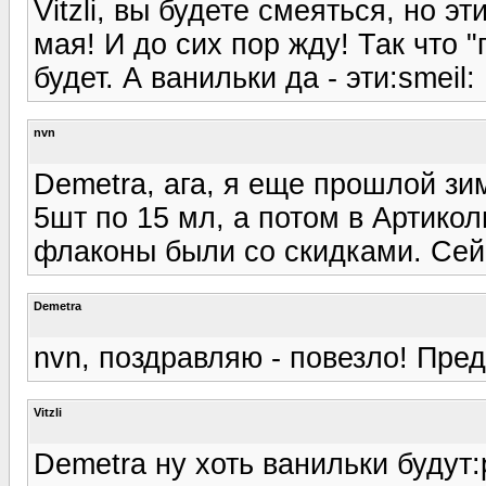
Vitzli, вы будете смеяться, но э
мая! И до сих пор жду! Так что 
будет. А ванильки да - эти:smeil:
nvn
Demetra, ага, я еще прошлой зим
5шт по 15 мл, а потом в Артико
флаконы были со скидками. Сейч
Demetra
nvn, поздравляю - повезло! Пре
Vitzli
Demetra ну хоть ванильки будут: