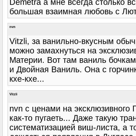
Demetra а мне всегда столько вс
большая взаимная любовь с Лют
nvn
Vitzli, за ванильно-вкусным обы
можно замахнуться на эксклюзив
Материи. Вот там ваниль бочка
и Двойная Ваниль. Она с горчинк
кхе-кхе...
Vitzli
nvn с ценами на эксклюзивного Г
как-то пугаеть... Даже такую тра
систематизацией виш-листа, а т