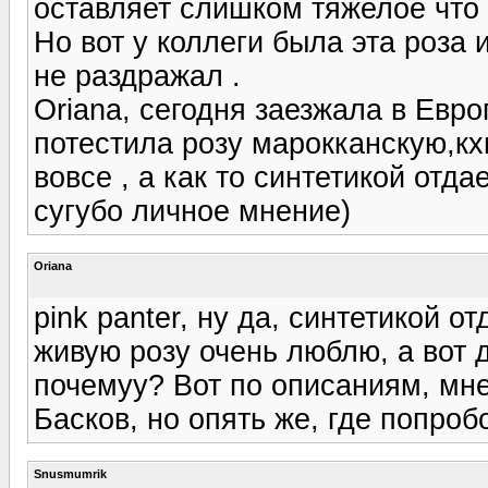
оставляет слишком тяжелое что 
Но вот у коллеги была эта роза 
не раздражал .
Oriana, сегодня заезжала в Евр
потестила розу марокканскую,кхм
вовсе , а как то синтетикой отда
сугубо личное мнение)
Oriana
pink panter, ну да, синтетикой о
живую розу очень люблю, а вот 
почемуу? Вот по описаниям, мн
Басков, но опять же, где попробо
Snusmumrik