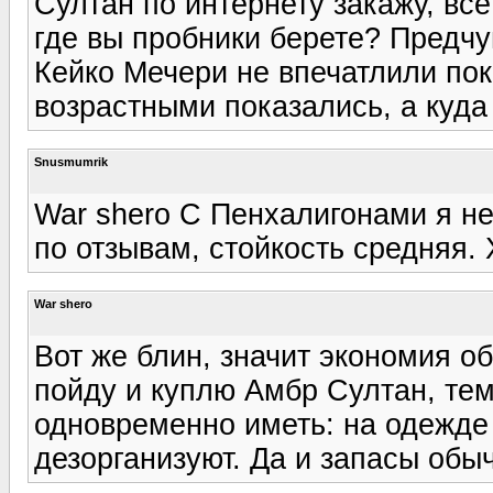
Султан по интернету закажу, вс
где вы пробники берете? Предч
Кейко Мечери не впечатлили пок
возрастными показались, а куда 
Snusmumrik
War shero С Пенхалигонами я не
по отзывам, стойкость средняя. 
War shero
Вот же блин, значит экономия о
пойду и куплю Амбр Султан, те
одновременно иметь: на одежде
дезорганизуют. Да и запасы обы