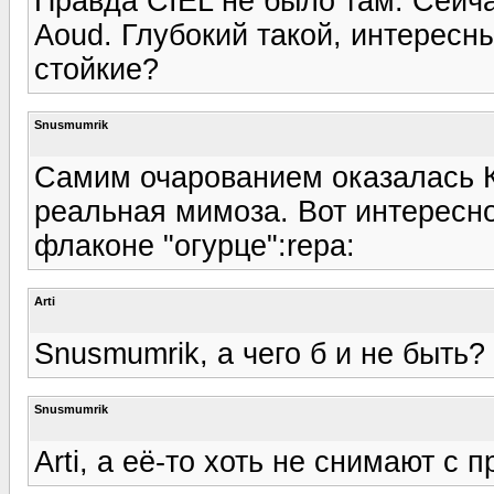
Правда CIEL не было там. Сейчас
Aoud. Глубокий такой, интересны
стойкие?
Snusmumrik
Самим очарованием оказалась К
реальная мимоза. Вот интересно
флаконе "огурце":repa:
Arti
Snusmumrik, а чего б и не быть? 
Snusmumrik
Arti, а её-то хоть не снимают с 