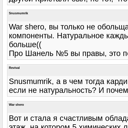
Snusmumrik
War shero, вы только не обольщ
компоненты. Натуральное кажды
больше((
Про Шанель №5 вы правы, это п
Revival
Snusmumrik, а в чем тогда карди
если не натуральность? И поче
War shero
Вот и стала я счастливым обла
этаж, на котором 5 химических л