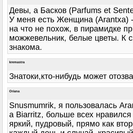
Девы, а Басков (Parfums et Sent
У меня есть Женщина (Arantxa) 
на что не похож, в пирамидке пр
можжевельник, белые цветы. К 
знакома.
kremastra
Знатоки,кто-нибудь может отозв
Oriana
Snusmumrik, я пользовалась Aran
a Biarritz, больше всех нравилс
яркий, пудровый, прямо как втор
каждый день и случай, красивый