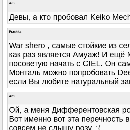
Arti
Девы, а кто пробовал Keiko Mech
Ptashka
War shero , самые стойкие из се
как раз является Амуаж! И ещё 
посоветую начать с CIEL. Он са
Монталь можно попробовать Dee
если Вы любите натуральный зап
Arti
Ой, а меня Дифферентовская ро
Вот именно вот эта перечность в
совсем не слышу розу. :(