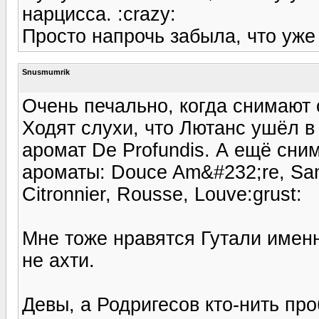
нарцисса. :crazy:
Просто напрочь забыла, что уже
Snusmumrik
Очень печально, когда снимают 
Ходят слухи, что Лютанс ушёл в
аромат De Profundis. А ещё сни
ароматы: Douce Am&#232;re, Sant
Citronnier, Rousse, Louve:grust:
Мне тоже нравятся Гутали именн
не ахти.
Девы, а Родригесов кто-нить про