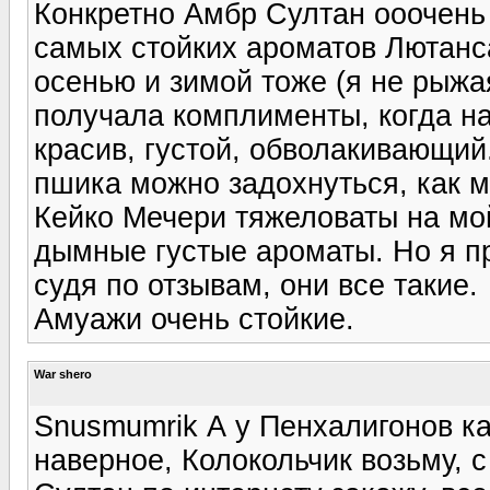
Конкретно Амбр Султан ооочень с
самых стойких ароматов Лютанс
осенью и зимой тоже (я не рыжая
получала комплименты, когда н
красив, густой, обволакивающий
пшика можно задохнуться, как м
Кейко Мечери тяжеловаты на мой
дымные густые ароматы. Но я пр
судя по отзывам, они все такие.
Амуажи очень стойкие.
War shero
Snusmumrik А у Пенхалигонов ка
наверное, Колокольчик возьму, с