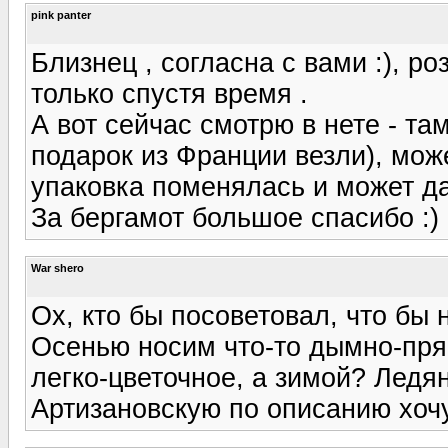
pink panter
Близнец , согласна с вами :), р
только спустя время .
А вот сейчас смотрю в нете - та
подарок из Франции везли), може
упаковка поменялась и может да
За бергамот большое спасибо :)
War shero
Ох, кто бы посоветовал, что бы 
Осенью носим что-то дымно-прян
легко-цветочное, а зимой? Ледян
Артизановскую по описанию хоч