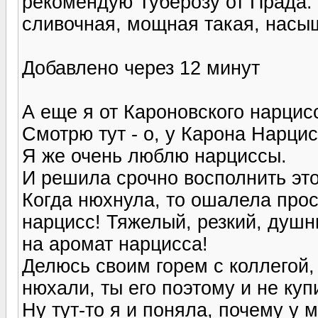
рекомендую Туберозу от Прада. 
сливочная, мощная такая, насыщ
Добавлено через 12 минут
А еще я от Кароновского нарцисс
Смотрю тут - о, у Карона Нарцисс
Я же очень люблю нарциссы.
И решила срочно восполнить это
Когда нюхнула, то ошалела просто
нарцисс! Тяжелый, резкий, душн
на аромат нарцисса!
Делюсь своим горем с коллегой,
нюхали, ты его поэтому и не куп
Ну тут-то я и поняла, почему у 