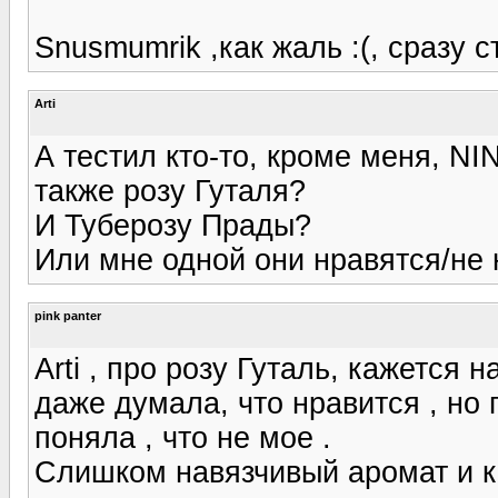
Snusmumrik ,как жаль :(, сразу 
Arti
А тестил кто-то, кроме меня, N
также розу Гуталя?
И Туберозу Прады?
Или мне одной они нравятся/не 
pink panter
Arti , про розу Гуталь, кажется
даже думала, что нравится , но 
поняла , что не мое .
Слишком навязчивый аромат и к