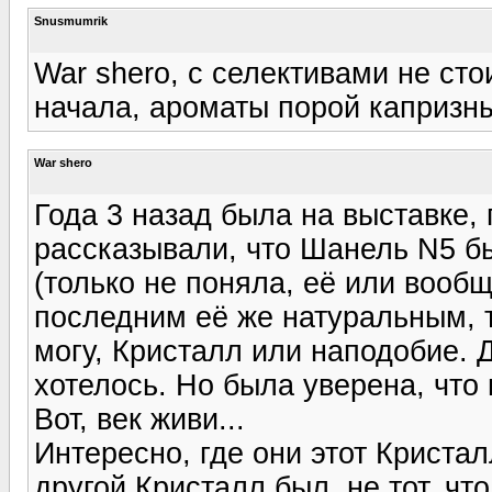
Snusmumrik
War shero, с селективами не ст
начала, ароматы порой капризны
War shero
Года 3 назад была на выставке
рассказывали, что Шанель N5 б
(только не поняла, её или вообщ
последним её же натуральным, т
могу, Кристалл или наподобие. 
хотелось. Но была уверена, что
Вот, век живи...
Интересно, где они этот Криста
другой Кристалл был, не тот, что