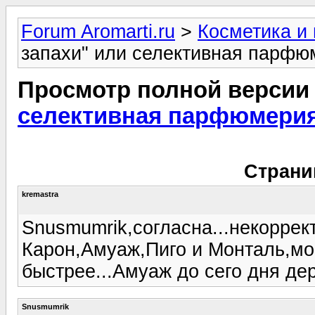
Forum Aromarti.ru
>
Косметика и
запахи" или селективная парфюм
Просмотр полной версии
селективная парфюмерия 
Страни
kremastra
Snusmumrik,согласна...некоррек
Карон,Амуаж,Пиго и Монталь,мо
быстрее...Амуаж до сего дня де
Snusmumrik