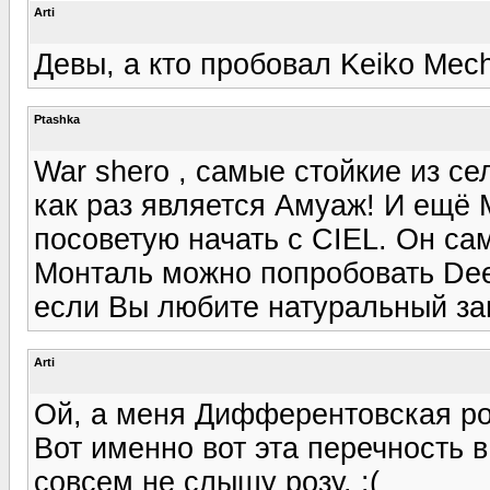
Arti
Девы, а кто пробовал Keiko Mech
Ptashka
War shero , самые стойкие из се
как раз является Амуаж! И ещё 
посоветую начать с CIEL. Он са
Монталь можно попробовать Dee
если Вы любите натуральный зап
Arti
Ой, а меня Дифферентовская ро
Вот именно вот эта перечность в
совсем не слышу розу. :(