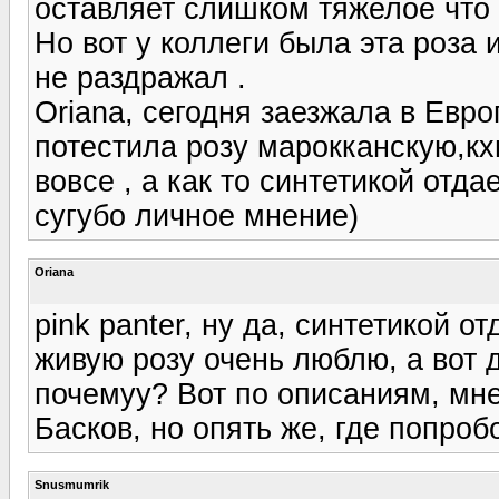
оставляет слишком тяжелое что 
Но вот у коллеги была эта роза 
не раздражал .
Oriana, сегодня заезжала в Евр
потестила розу марокканскую,кхм
вовсе , а как то синтетикой отда
сугубо личное мнение)
Oriana
pink panter, ну да, синтетикой о
живую розу очень люблю, а вот 
почемуу? Вот по описаниям, мн
Басков, но опять же, где попробо
Snusmumrik