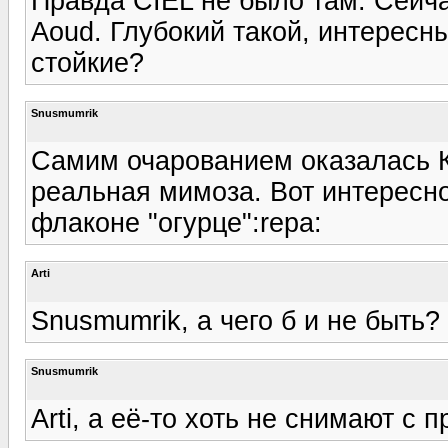
Правда CIEL не было там. Сейчас
Aoud. Глубокий такой, интересны
стойкие?
Snusmumrik
Самим очарованием оказалась К
реальная мимоза. Вот интересно
флаконе "огурце":repa:
Arti
Snusmumrik, а чего б и не быть? 
Snusmumrik
Arti, а её-то хоть не снимают с 