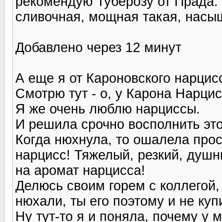
рекомендую Туберозу от Прада. 
сливочная, мощная такая, насыщ
Добавлено через 12 минут
А еще я от Кароновского нарцисс
Смотрю тут - о, у Карона Нарцисс
Я же очень люблю нарциссы.
И решила срочно восполнить это
Когда нюхнула, то ошалела просто
нарцисс! Тяжелый, резкий, душн
на аромат нарцисса!
Делюсь своим горем с коллегой,
нюхали, ты его поэтому и не куп
Ну тут-то я и поняла, почему у 