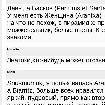
Девы, а Басков (Parfums et Sent
У меня есть Женщина (Arantxa) 
на что не похож, в пирамидке пр
можжевельник, белые цветы. К 
знакома.
kremastra
Знатоки,кто-нибудь может отозв
Oriana
Snusmumrik, я пользовалась Aran
a Biarritz, больше всех нравилс
яркий, пудровый, прямо как втор
каждый день и случай, красивый