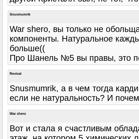
Snusmumrik
War shero, вы только не обольщ
компоненты. Натуральное кажды
больше((
Про Шанель №5 вы правы, это п
Revival
Snusmumrik, а в чем тогда карди
если не натуральность? И поче
War shero
Вот и стала я счастливым обла
этаж, на котором 5 химических л