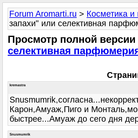
Forum Aromarti.ru
>
Косметика и
запахи" или селективная парфюм
Просмотр полной версии
селективная парфюмерия 
Страни
kremastra
Snusmumrik,согласна...некоррек
Карон,Амуаж,Пиго и Монталь,мо
быстрее...Амуаж до сего дня де
Snusmumrik