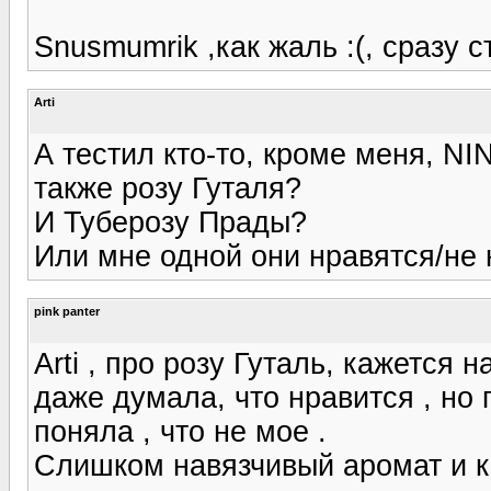
Snusmumrik ,как жаль :(, сразу 
Arti
А тестил кто-то, кроме меня, N
также розу Гуталя?
И Туберозу Прады?
Или мне одной они нравятся/не 
pink panter
Arti , про розу Гуталь, кажется
даже думала, что нравится , но 
поняла , что не мое .
Слишком навязчивый аромат и к