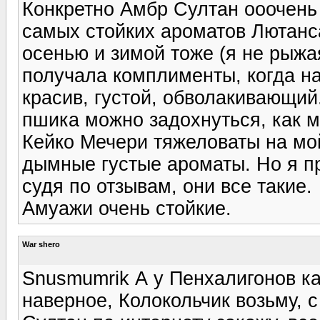
Конкретно Амбр Султан ооочень с
самых стойких ароматов Лютанс
осенью и зимой тоже (я не рыжая
получала комплименты, когда н
красив, густой, обволакивающий
пшика можно задохнуться, как м
Кейко Мечери тяжеловаты на мой
дымные густые ароматы. Но я пр
судя по отзывам, они все такие.
Амуажи очень стойкие.
War shero
Snusmumrik А у Пенхалигонов ка
наверное, Колокольчик возьму, с