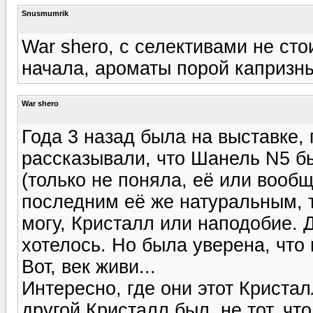
Snusmumrik
War shero, с селективами не ст
начала, ароматы порой капризны
War shero
Года 3 назад была на выставке
рассказывали, что Шанель N5 б
(только не поняла, её или вообщ
последним её же натуральным, т
могу, Кристалл или наподобие. 
хотелось. Но была уверена, что
Вот, век живи...
Интересно, где они этот Криста
другой Кристалл был, не тот, что