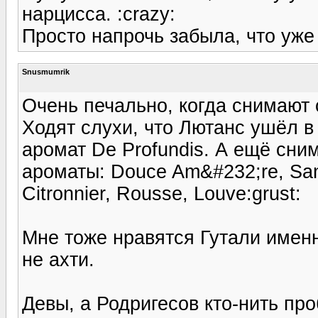
нарцисса. :crazy:
Просто напрочь забыла, что уже
Snusmumrik
Очень печально, когда снимают 
Ходят слухи, что Лютанс ушёл в
аромат De Profundis. А ещё сни
ароматы: Douce Am&#232;re, Sant
Citronnier, Rousse, Louve:grust:
Мне тоже нравятся Гутали именн
не ахти.
Девы, а Родригесов кто-нить про