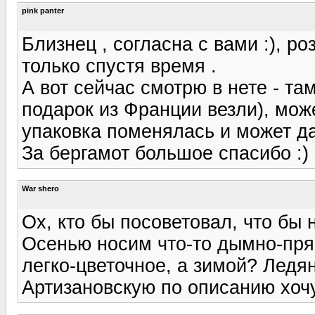
pink panter
Близнец , согласна с вами :), р
только спустя время .
А вот сейчас смотрю в нете - та
подарок из Франции везли), може
упаковка поменялась и может да
За бергамот большое спасибо :)
War shero
Ох, кто бы посоветовал, что бы 
Осенью носим что-то дымно-прян
легко-цветочное, а зимой? Ледян
Артизановскую по описанию хоч