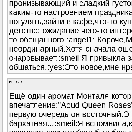
пронизывающий и сладкий густо
каким-то настроением праздника
погулять,зайти в кафе,что-то ку
детство: ожидание чего-то интер
то обещанного.:angel1: Короче,
неординарный.Хотя сначала оше
очаровывает.:smeil:Я привыкла 
общаться.:yes:Это новое,мне нра
Инна Ле
Ещё один аромат Монталя,котор
впечатление:"Aoud Queen Roses"
первую очередь он восточный.Э
бархатная...:smeil:Я вспомнила,