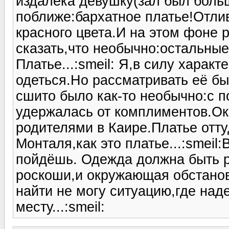
издалека девушку(зал был больш
поближе:бархатное платье!Отли
красного цвета.И на этом фоне
сказать,что необычно:остальные
Платье...:smeil: Я,в силу харак
одеться.Но рассматривать её бы
сшито было как-то необычно:с 
удержалась от комплиментов.Ок
родителями в Каире.Платье оттуд
Монталя,как это платье...:smeil
пойдёшь. Одежда должна быть р
роскоши,и окружающая обстанов
найти не могу ситуацию,где наде
месту...:smeil: