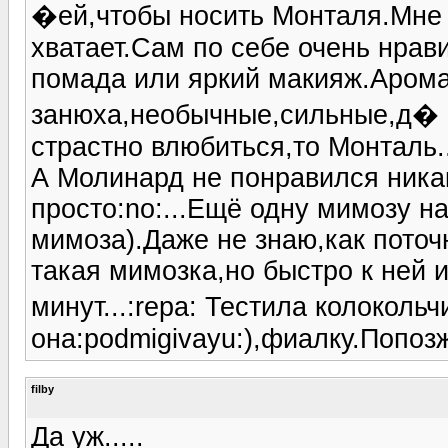
�ей,чтобы носить Монталя.Мне д
хватает.Сам по себе очень нрав
помада или яркий макияж.Арома
занюха,необычные,сильные,д� 
страстно влюбиться,то Монталь..
А Молинард не понравился ника
просто:no:...Ещё одну мимозу н
мимоза).Даже не знаю,как пото
такая мимозка,но быстро к ней 
минут...:repa: Тестила колокол
она:podmigivayu:),фиалку.Попоз
filby
Да уж.....