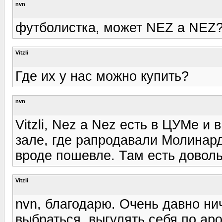
nvn
футболистка, может NEZ a NEZ
Vitzli
Где их у нас можно купить?
nvn
Vitzli, Nez a Nez есть в ЦУМе и
зале, где рапродавали Молинард
вроде пошевле. Там есть довол
Vitzli
nvn, благодарю. Очень давно ни
выбраться, выгулять себя по аро