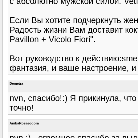
с абсолютно мужской силой: Veti
Если Вы хотите подчеркнуть жен
Радость жизни Вам доставит кок
Pavillon + Vicolo Fiori".
Вот руководство к действию:smei
фантазия, и ваше настроение, и
Demetra
nvn, спасибо!:) Я прикинула, чт
точно!
AnibaRosaeodora
nvn :) , огромное спасибо за в