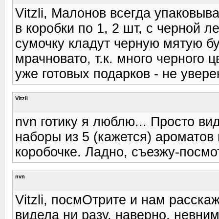
Vitzli, Малонов всегда упаковыва
в коробки по 1, 2 шт, с черной л
сумочку кладут черную мятую бу
мрачновато, т.к. много черного цв
уже готовых подарков - не уверен
Vitzli
nvn готику я люблю... Просто ви
наборы из 5 (кажется) ароматов
коробочке. Ладно, съезжу-посмо
nvn
Vitzli, посмОтрите и нам расска
видела ни разу, наверно, невним