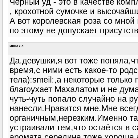
Черный уд - это в качестве ком
, крохотной сумочке и высочай
А вот королевская роза со мной 
по этому не допускает присутств
Инна Ле
Да,девушки,я вот тоже поняла,ч
время,с ними есть какое-то род
тела):smeil:,а некоторые только
благоухает Махалатом и не думае
чуть-чуть попало случайно на р
нанесли.Нравится мне.Мне всег
органичным,нерезким.Именно та
устраивали тем,что остаётся в 
аромата,середина тоже хороша,а