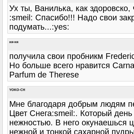
Ух ты, Ванилька, как здоровско,
:smeil: Спасибо!!! Надо свои за
подумать...:yes:
ня-ня
получила свои пробникм Frederic
Но больше всего нравится Carna
Parfum de Therese
YOKO-CH
Мне благодаря добрым людям пер
Цвет Снега:smeil:. Который ден
нежностью. В него окунаешься ц
нежной и тонкой сахарной пудры