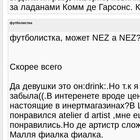
за ладанами Комм де Гарсонс. К
футболистка
футболистка, может NEZ a NEZ
Скорее всего
Да девушки это он:drink:.Но т.к
забыла((.В интеренете вроде це
настоящие в инертмагазинах?В 
понравился atelier d artist ,мн
понравились.Но де артистр сло
Малля фиалка фиалка.